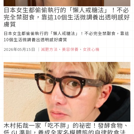
日本女生都偷偷執行的「懶人戒糖法」！不必
完全禁甜食，靠這10個生活微調養出透明感好
膚質
日本女生都偷偷執行的「懶人戒糖法」！不必完全禁甜食，靠這
10個生活微調養出透明感好膚質
2026年05月15日
｜
減肥方法
、
美容保養
、
女孩心機
木村拓哉一家「吃不胖」的祕密！發酵食物、
低 GI 準則，養成全家名模體態的自律飲食法