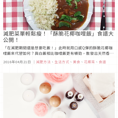
減肥菜單輕鬆瘦！「酥脆花椰咖哩飯」食譜大
公開！
「在減肥期間還是想要吃飯！」此時就用口感Q彈的酥脆花椰咖
哩飯來代替如何？與白飯相比咖哩飯更有嚼勁，散發出天然香味
與絕佳口感，即便沒有在減肥也會想要品嘗看看的美味！且在視
2016年04月21日
｜
減肥方法
、
生活方式
、
美食
、
花椰菜
、
食譜
覺上與白飯相近，實際品嘗後也有滿滿的飽足感。花椰菜含有許
多能整頓腸胃環境的纖維質、促進身體代謝的維他命B群、以及
具脂肪燃燒效果的維他...