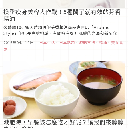
換季瘦身美容大作戰！5種聞了就有效的芬香
精油
來聽聽100 %天然精油的芬香精油商品專賣店「Aromic
Style」的店長高橋裕輔，有關擁有提升肌膚的光澤和新陳代
謝，加上消解壓力等各種功能的香氛，在日常更能被使用的方
2016年04月19日
｜
日本生活
、
日本話題
、
減肥方法
、
精油
、
美女養
法。
成
減肥時，早餐該怎麼吃才好呢？讓我們來聽聽