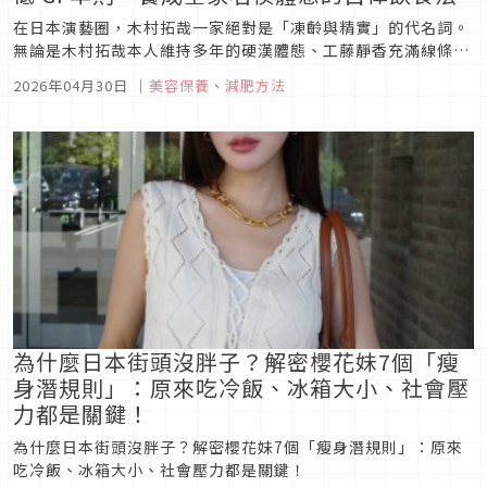
在日本演藝圈，木村拓哉一家絕對是「凍齡與精實」的代名詞。
無論是木村拓哉本人維持多年的硬漢體態、工藤靜香充滿線條感
的纖細身型，或是兩位模特兒女兒木村心美與木村光希的神級長
2026年04月30日
｜
美容保養
、
減肥方法
腿，全家人的好身材背後，其實隱藏著極其自律的飲食管理。木
村一家鮮少進行地獄式節食，而是透過「改善腸道環境」與「嚴
格挑選食材」來維持代...
為什麼日本街頭沒胖子？解密櫻花妹7個「瘦
身潛規則」：原來吃冷飯、冰箱大小、社會壓
力都是關鍵！
為什麼日本街頭沒胖子？解密櫻花妹7個「瘦身潛規則」：原來
吃冷飯、冰箱大小、社會壓力都是關鍵！