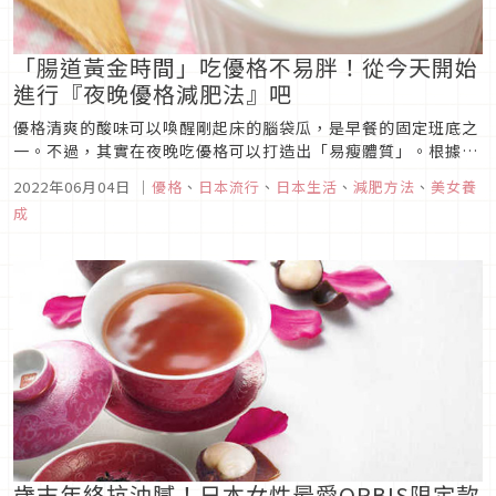
「腸道黃金時間」吃優格不易胖！從今天開始
進行『夜晚優格減肥法』吧
優格清爽的酸味可以喚醒剛起床的腦袋瓜，是早餐的固定班底之
一。不過，其實在夜晚吃優格可以打造出「易瘦體質」。根據
Sunny Health股份有限公司在減肥情報網站
2022年06月04日
｜
優格
、
日本流行
、
日本生活
、
減肥方法
、
美女養
「microdiet.net」得到的調查報告「鼓勵各位晚上吃優格！！
成
夜晚優格減肥法」，結果表示飯後攝取優格可以養成不易肥胖的
體質。
歲末年終抗油膩！日本女性最愛ORBIS限定款