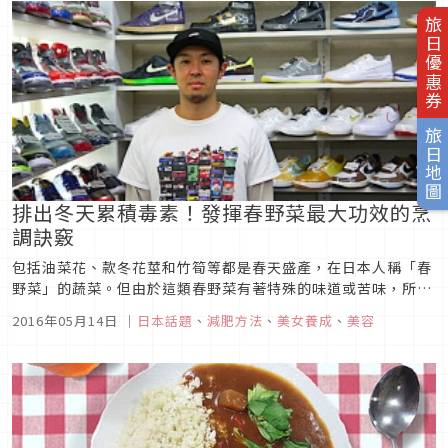
旅日優惠券
旅日地圖
排出冬天累積毒素！發揮春野菜最大功效的烹
調訣竅
包括油菜花、款冬花莖和竹筍等都是春天盛產，在日本人稱「春
野菜」的蔬菜。但由於這類春野菜有著特殊的味道或苦味，所以
應該有不少人都不太敢嘗試吧？不過，據說春野菜特有的苦味，
2016年05月14日
｜
日本話題
、
減肥方法
、
美女養成
、
美容
能幫助人體排出冬天所累積的多餘物質。如何挑選春野菜？又要
怎麼吃最好？接著就來聽聽營養師的建議吧！