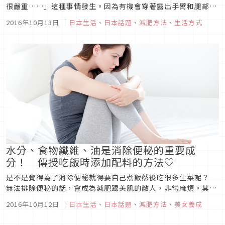
很嚴重……」這種事情發生。因為有機會穿著露出手臂和腿部的
衣服及泳裝，要正面面對自己體型的夏天可是減肥動機高漲的時
2016年10月13日
｜
日本生活
、
日本話題
、
減肥方法
、
生活方式
候。
水分、食物纖維、油是消除便秘的重要成
分！ 傳授吃飯時添加配料的方法♡
是不是覺得為了消除便秘就得要自己煮飯然後吃很多生菜呢？
無法排除便秘的話，會成為減肥跟美肌的敵人，非常麻煩。其
實，為了消除便秘，除了食物纖維以外，水分・油也都是重要成
2016年10月12日
｜
日本生活
、
日本話題
、
減肥方法
、
美女養成
分！ 這裡整理了就算再忙都可以簡單消除便秘之吃飯時添加配料
的方法。