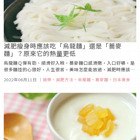
減肥瘦身時應該吃「烏龍麵」還是「蕎麥
麵」？原來它的熱量更低
烏龍麵Ｑ彈有勁、順滑好入喉，蕎麥麵口感滑嫩，入口好嚼，是
很多麵控的心頭好，人生很苦，美味怎麼能放過，減肥時應該吃
烏龍麵還是蕎麥麵比較好呢？想必這個問題大家想問很久了。今
2022年06月11日
｜
娛樂
、
減肥方法
、
烏龍麵
、
蕎麥麵
、
日本美食
天就要為大家解惑，讓你減肥也能嚐盡美食！