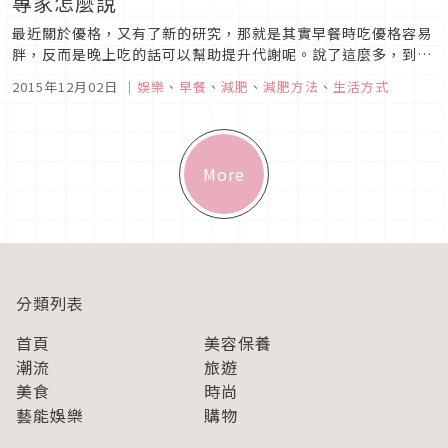
專家怎麼說
最近關於優格，又有了新的研究，那就是其實早餐時吃優格容易
胖，反而是晚上吃的話可以幫助提升代謝呢。說了這麼多，到底
有益健康的減肥早餐該怎麼吃呢？讓我們來聽聽減肥専門醫院・
2015年12月02日
｜
娛樂
、
早餐
、
減肥
、
減肥方法
、
生活方式
涉谷 DS診所的林博之院長怎麼說吧。
More
分類列表
首頁
美容保養
潮流
旅遊
美食
時尚
藝能娛樂
購物