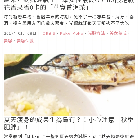
花香果香0卡的「華實普洱茶」
每到新曆年初、舊曆年末的時期，免不了一堆忘年會、尾牙、春
酒、還有與朋友們的歲末聚會，光聽就知道天天都逃不了大吃的
局，哪裡還有多餘的時間運動，隨著肚子裡的美食累積越來越
2017年01月08日
｜
ORBIS
、
Peko-Peko
、
減肥方法
、
美女養成
、
多，心情怎麼好得起來？
美容
、
美容保養
夏天瘦身的成果化為烏有？！小心注意「秋季
肥胖」！
常常聽到「即使花了一整個夏天努力減肥，到了秋天還是復胖得