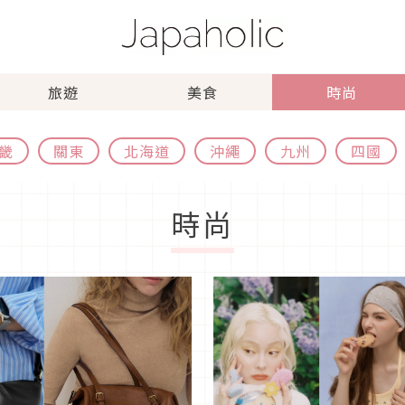
旅遊
美食
時尚
畿
關東
北海道
沖繩
九州
四國
時尚