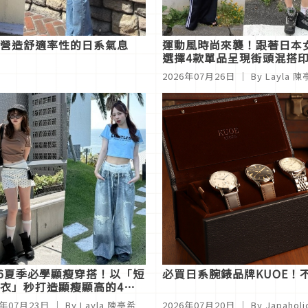
」營造舒適率性的日系氣息
運動風時尚來襲！跟著日本
選擇4款單品呈現街頭混搭
2026年07月26日
｜ By
Layla 
26夏季必學顯瘦穿搭！以「短
必買日系腕錶品牌KUOE
衣」秒打造顯瘦顯高的4種
6年07月23日
｜ By
Layla 陳亭希
2026年07月20日
｜ By
Japahol