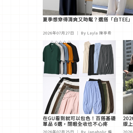
夏季想穿得清爽又時髦？選搭「白TEE
2026年07月27日
｜ By
Layla 陳亭希
在GU看到就可以包色！百搭基礎
20
單品 6選，閉眼全收也不心疼
版上
風格
2026年07月25日
｜ By
Japaholic 編
202