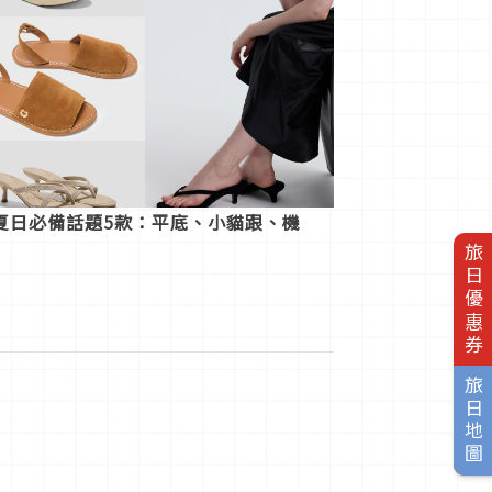
夏日必備話題5款：平底、小貓跟、機
旅日優惠券
旅日地圖