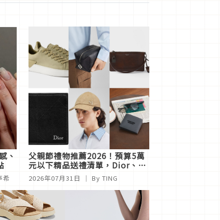
明感、
父親節禮物推薦2026！預算5萬
點
元以下精品送禮清單，Dior、
Prada、FENDI、PORTER 13款
陳亭希
2026年07月31日
｜ By
TING
爆款一次挑