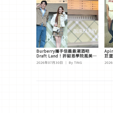
Burberry攜手信義最潮酒吧
Ap
Draft Land！許韶恩學院風美出
巨蛋
新高度，曝追劇心疼姊姊這件事
AL
2026年07月30日
｜ By
TING
202