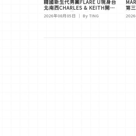
韓國新生代男團FLARE U現身台
MAR
北南西CHARLES & KEITH開
第三
幕！崔立于帶姜玗進回台，中山
太美
2026年08月05日
｜ By
TING
202
站新光三越擠爆粉絲！
辣女