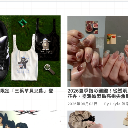
愛！台灣限定「三葉草貝兒熊」登
2026夏季指彩圖鑑！從透
花卉、塗鴉造型點亮指尖焦
2026年08月03日
｜ By
Layla 