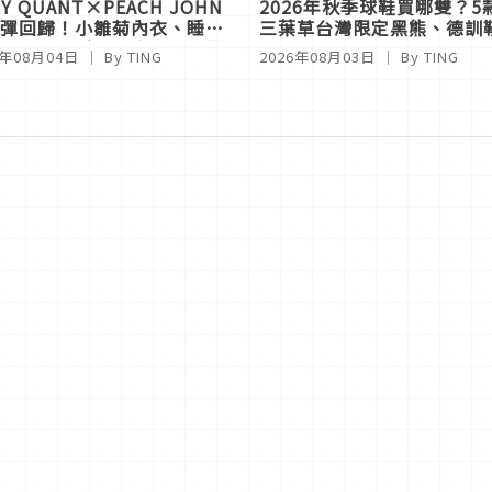
Y QUANT×PEACH JOHN
2026年秋季球鞋買哪雙？
彈回歸！小雛菊內衣、睡衣
三葉草台灣限定黑熊、德訓
，秒殺「睡眠內衣」復古甜
6年08月04日
｜ By
TING
2026年08月03日
｜ By
TING
孩必收