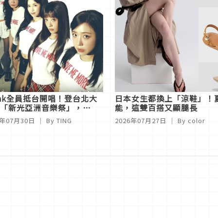
ink全員抵台開唱！登台北大
日本女生都換上「涼鞋」！
「新光亞洲音樂祭」，
能，這雙百搭又顯腿長
LSAINTS機場時尚先吸睛
6年07月30日
｜ By
TING
2026年07月27日
｜ By
color