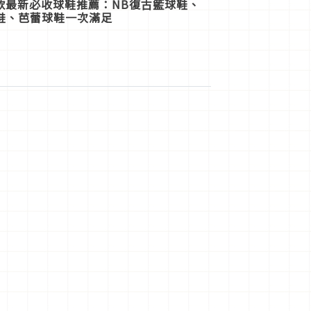
5款最新必收球鞋推薦：NB復古籃球鞋、
鞋、芭蕾球鞋一次滿足