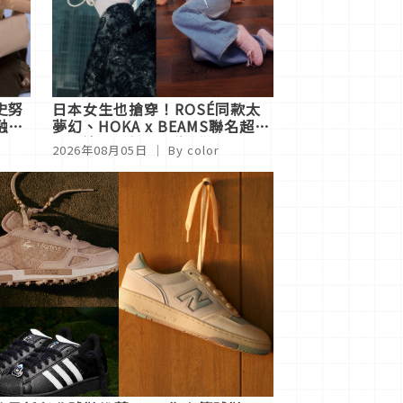
史努
日本女生也搶穿！ROSÉ同款太
融
夢幻、HOKA x BEAMS聯名超燒
心，這4雙洗版社群神鞋
2026年08月05日
｜ By
color