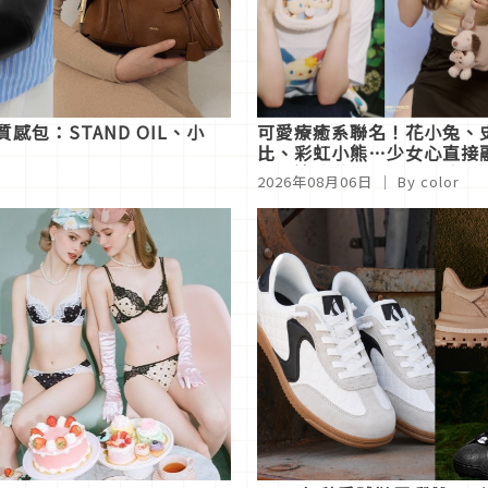
包：STAND OIL、小
可愛療癒系聯名！花小兔、
比、彩虹小熊…少女心直接
化，這波萌系收藏太勸敗
2026年08月06日
｜ By
color