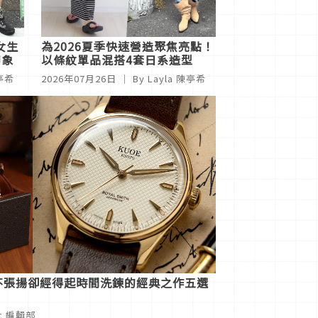
女生
為2026夏季快速營造聚焦亮點！
印象
以條紋單品混搭4套日系造型
陳亭希
2026年07月26日
｜ By
Layla 陳亭希
！不張揚卻經得起時間洗鍊的經典之作五選
ic 編輯部