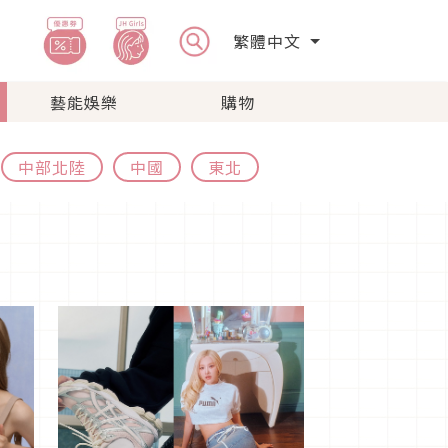
繁體中文
藝能娛樂
購物
中部北陸
中國
東北