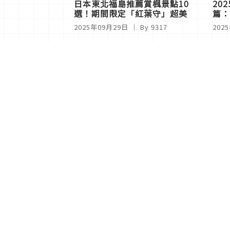
日本東北福島推薦賞楓景點10
20
選！期間限定「紅葉守」超美
篇：
橋紅
2025年09月29日
｜ By
9317
202
分類列表
首頁
美容保養
潮流
旅遊
美食
時尚
藝能娛樂
購物