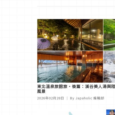
東北溫泉旅館旅・後篇：溪谷美人湯與
風景
2026年02月28日
｜ By
Japaholic 編輯部