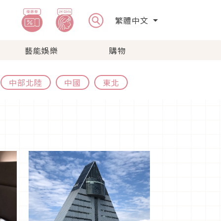
繁體中文
藝能娛樂
購物
中部北陸
中國
東北