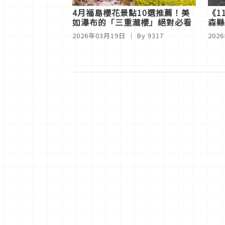
4月福島櫻花景點10選推薦！美
《1
如瀑布的「三重瀧櫻」絕對必看
森縣
像巡
2026年03月19日
｜ By
9317
202