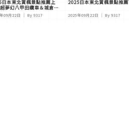
25日本東北賞楓景點推薦上
2025日本東北賞楓景點推
超夢幻八甲田纜車＆城倉大
葉！
5年09月22日
｜ By
9317
2025年09月22日
｜ By
9317
<
1
2
>
關於Japaholic
關於我們
免責事項
寫手招募
Japaholic Girls招募
廣告、合作洽談
關鍵字列表
お問い合わせ
看看更