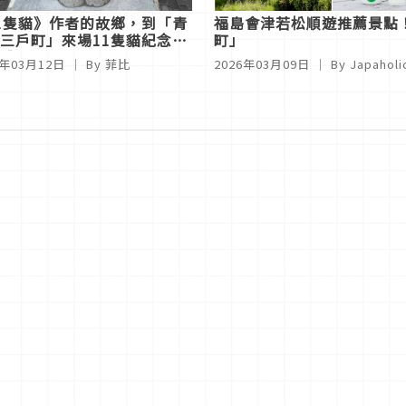
1隻貓》作者的故鄉，到「青
福島會津若松順遊推薦景點
三戶町」來場11隻貓紀念雕
町」
禮
6年03月12日
｜ By
菲比
2026年03月09日
｜ By
Japahol