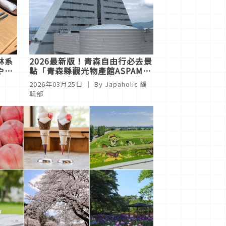
林系
2026最新版！青森自由行必去景
やど
點「青森縣觀光物產館ASPAM」
必買伴手禮與美食一次大大滿
2026年03月25日
｜ By
Japaholic 編
足！
輯部