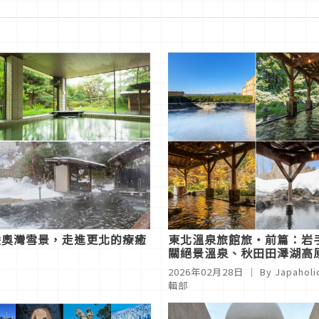
陸奧灣雪景，走進更北的療癒
東北溫泉旅館旅・前篇：岩
關絕景溫泉、秋田田澤湖高
中秘宿
2026年02月28日
｜ By
Japaholi
輯部