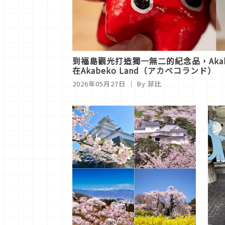
到福島觀光打造獨一無二的紀念品，Aka
在Akabeko Land（アカベコランド）
2026年05月27日
｜ By
菲比