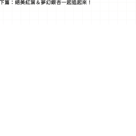
薦下篇：絕美紅葉＆夢幻銀杏一起追起來！
多有關Japaholic！