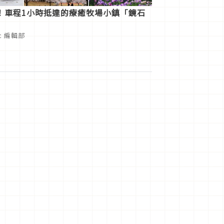
！車程1小時抵達的療癒牧場小鎮「鏡石
ic 編輯部