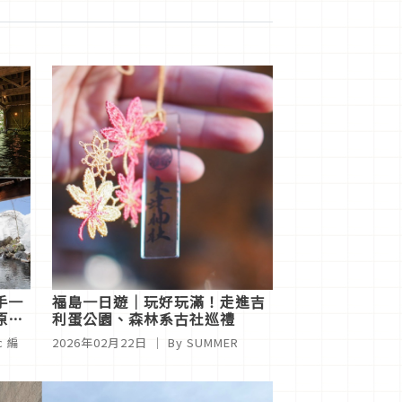
手一
福島一日遊｜玩好玩滿！走進吉
原雪
利蛋公園、森林系古社巡禮
c 編
2026年02月22日
｜ By
SUMMER