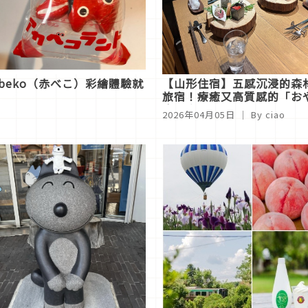
beko（赤べこ）彩繪體驗就
【山形住宿】五感沉浸的森
旅宿！療癒又高質感的「お
森の音」
2026年04月05日
｜ By
ciao