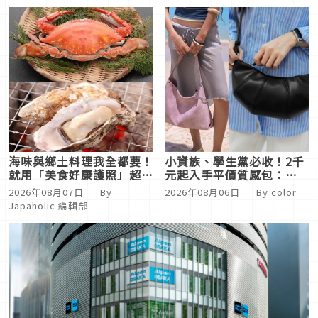
海味與鄉土料理我全都要！
小資族、學生黨必收！2千
就用「美食好康護照」超省
元起入手平價質感包：
錢吃遍佐賀縣太良町
STAND OIL、小CK、
2026年08月07日
｜ By
2026年08月06日
｜ By
color
PEDRO…通勤約會都超加
Japaholic 編輯部
分