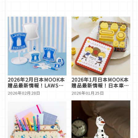
2026年2月日本MOOK本
2026年1月日本MOOK本
贈品最新情報！LAWSON
贈品最新情報！日本車站
雜貨、Y1000抱枕讓人好
時鐘、零錢分類長夾、可
2026年02月28日
2026年01月25日
想帶回家
愛印章盒好吸引人