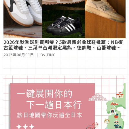
2026年秋季球鞋買哪雙？5款最新必收球鞋推薦：NB復
古籃球鞋、三葉草台灣限定黑熊、德訓鞋、芭蕾球鞋一
次滿足
2026年08月03日
｜ By
TING