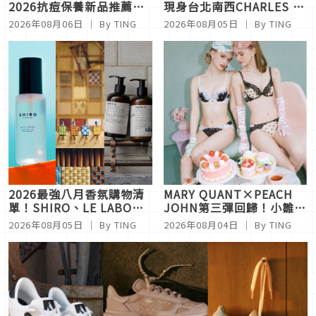
2026抗痘保養新品推薦！
現身台北南西CHARLES &
Sisley、理膚寶水、
KEITH開幕！崔立于帶姜
2026年08月06日
｜ By
TING
2026年08月05日
｜ By
TING
innisfree、Bifesta 4大爆
玗進回台，中山站新光三越
款一次看
擠爆粉絲！
2026最強八月香氛購物清
MARY QUANT×PEACH
單！SHIRO、LE LABO、
JOHN第三彈回歸！小雛菊
Atelier Cologne新香太欠
內衣、睡衣太美，秒殺「睡
2026年08月05日
｜ By
TING
2026年08月04日
｜ By
TING
收
眠內衣」復古甜辣女孩必收