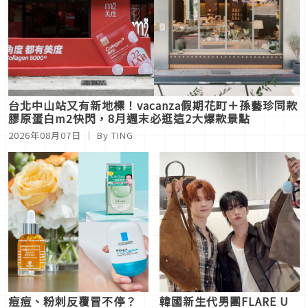
台北中山站又有新地標！vacanza假期花町＋孫藝珍同款
膠原蛋白m2快閃，8月週末必逛這2大爆款景點
2026年08月07日
｜ By
TING
痘痘、粉刺反覆冒不停？
韓國新生代男團FLARE U