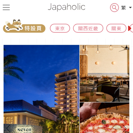
繁
東京
關西近畿
關東
Previous
N