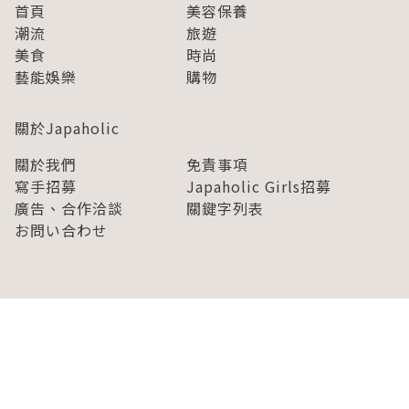
首頁
美容保養
潮流
旅遊
美食
時尚
藝能娛樂
購物
關於Japaholic
關於我們
免責事項
寫手招募
Japaholic Girls招募
廣告、合作洽談
關鍵字列表
お問い合わせ