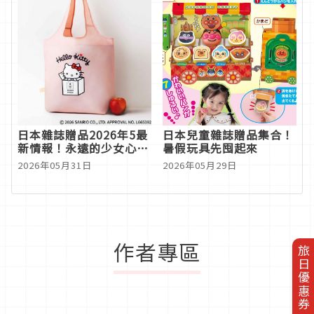
日本雜誌贈品2026年5最
日本兒童雜誌贈品集合！
新情報！永遠的少女心霸
暑假玩具先囤起來
主HELLO KITTY重磅登
2026年05月31日
2026年05月29日
場
作者專區
旅日優惠券