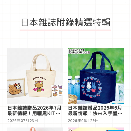
日本雜誌附錄精選特輯
日本雜誌贈品2026年7月
日本雜誌贈品2026年6月
最新情報！用曬黑KITTY
最新情報！快來入手盛夏
與帕恰狗點燃你的盛夏少
必備的神隊友保冷袋
2026年07月23日
2026年06月29日
女心