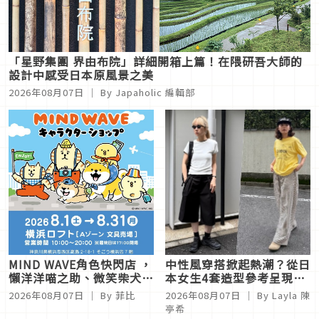
「星野集團 界由布院」詳細開箱上篇！在隈研吾大師的
設計中感受日本原風景之美
2026年08月07日
｜ By
Japaholic 編輯部
MIND WAVE角色快閃店 ，
中性風穿搭掀起熱潮？從日
懶洋洋喵之助、微笑柴犬等
本女生4套造型參考呈現帥
角色周邊就在橫濱Loft
氣個性LOOK
2026年08月07日
｜ By
菲比
2026年08月07日
｜ By
Layla 陳
亭希