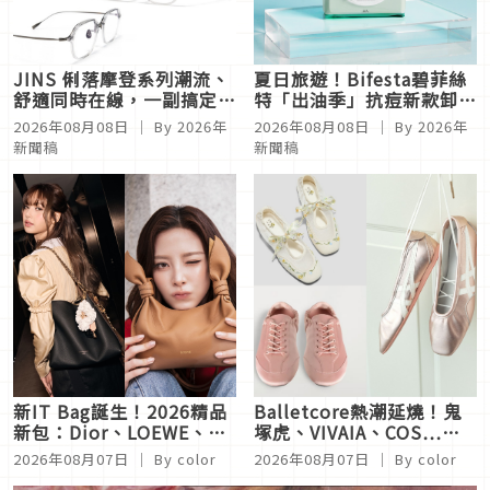
JINS 俐落摩登系列潮流、
夏日旅遊！Bifesta碧菲絲
舒適同時在線，一副搞定秋
特「出油季」抗痘新款卸妝
冬時尚！
棉一張守護肌膚清爽
2026年08月08日
｜ By
2026年
2026年08月08日
｜ By
2026年
新聞稿
新聞稿
新IT Bag誕生！2026精品
Balletcore熱潮延燒！鬼
新包：Dior、LOEWE、
塚虎、VIVAIA、COS…優
LV…這顆美到犯規，日妞
雅舒適又夢幻，每雙都想包
2026年08月07日
｜ By
color
2026年08月07日
｜ By
color
都搶買
色