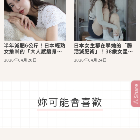
半年減肥6公斤！日本輕熟
日本女生都在學她的「腸
女推崇的「大人感瘦身公
活減肥術」！38歲女星公
式」：納豆、米糠漬物與
開飲食秘訣：自製排毒
2026年04月20日
2026年04月24日
蕎麥麵，吃出不反彈的纖
水、低溫生甜點、椰棗吃
細體態
出易瘦體質
Share
妳可能會喜歡