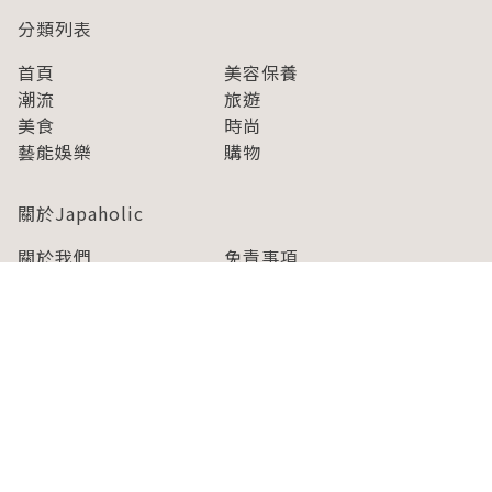
分類列表
首頁
美容保養
潮流
旅遊
美食
時尚
藝能娛樂
購物
關於Japaholic
關於我們
免責事項
寫手招募
Japaholic Girls招募
廣告、合作洽談
關鍵字列表
お問い合わせ