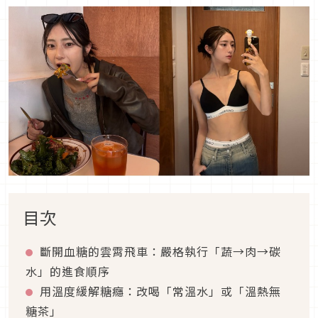
目次
斷開血糖的雲霄飛車：嚴格執行「蔬→肉→碳
水」的進食順序
用溫度緩解糖癮：改喝「常溫水」或「溫熱無
糖茶」