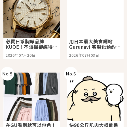
必買日系腕錶品牌
用日本最大美食網站
KUOE！不張揚卻經得起
Gurunavi 客製化預約九
時間洗鍊的經典之作五
大都市餐廳，打造專屬
2026年07月20日
2026年07月03日
選
美食體驗！
No.
5
No.
6
在GU看到就可以包色！
快90公斤肌肉大叔能進