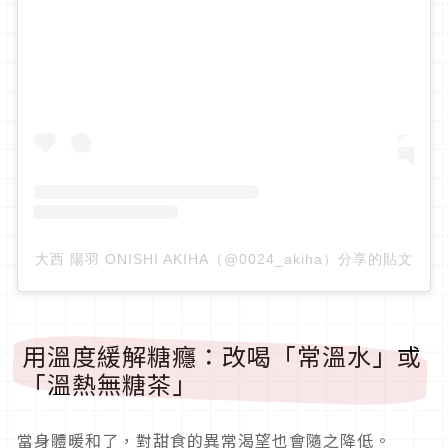
大西 陽羽 ONISHI AKIHA（@0024_akiha）分享的貼文
用溫度緩解糖癮：改喝「常溫水」或
「溫熱無糖茶」
當身體暖和了，對甜食的異常渴望也會隨之降低。