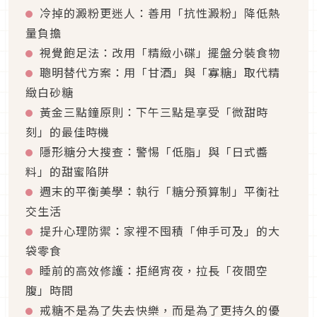
冷掉的澱粉更迷人：善用「抗性澱粉」降低熱
量負擔
視覺飽足法：改用「精緻小碟」擺盤分裝食物
聰明替代方案：用「甘酒」與「寡糖」取代精
緻白砂糖
黃金三點鐘原則：下午三點是享受「微甜時
刻」的最佳時機
隱形糖分大搜查：警惕「低脂」與「日式醬
料」的甜蜜陷阱
週末的平衡美學：執行「糖分預算制」平衡社
交生活
提升心理防禦：家裡不囤積「伸手可及」的大
袋零食
睡前的高效修護：拒絕宵夜，拉長「夜間空
腹」時間
戒糖不是為了失去快樂，而是為了更持久的優