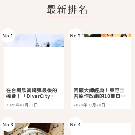
最新排名
No.
1
No.
2
在台場欣賞鋼彈最後的
回顧大師經典！東野圭
機會！「DiverCity
吾原作改編的10部日本
Tokyo Plaza」搭船、
影視作品推薦
2026年07月13日
2026年07月28日
購物、美食及夜景，一
次全體驗
No.
3
No.
4