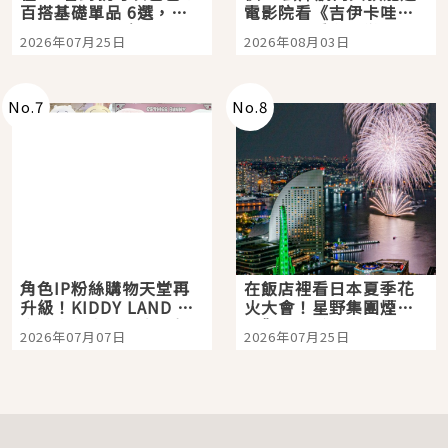
百搭基礎單品 6選，閉
電影院看《吉伊卡哇》
眼全收也不心疼
嗎？日本重金屬樂團
2026年07月25日
2026年08月03日
「打首」會長與nagano
老師一同給出了答案
No.
7
No.
8
角色IP粉絲購物天堂再
在飯店裡看日本夏季花
升級！KIDDY LAND 原
火大會！星野集團煙火
宿店吉伊卡哇迎客，新
景觀飯店6選，讓你不用
2026年07月07日
2026年07月25日
開幕 OMOKADO 店3分
人擠人悠閒欣賞
即達