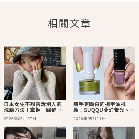
相關文章
日本女生不想告訴別人的
讓手更顯白的指甲油推
洗臉方法！掌握「關鍵 32
薦！SUQQU夢幻紫光、
度」與「不倒翁泡泡」，
RMK潮流美色，4大話題指
2026年05月07日
2026年05月11日
妳的洗臉習慣該升級了
彩讓手部換上夏季新裝