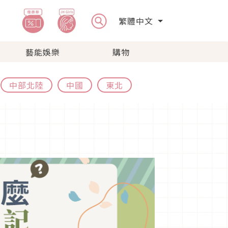
繁體中文
藝能娛樂
購物
中部北陸
中國
東北