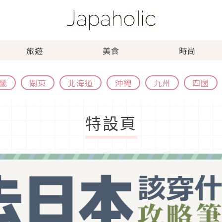
旅遊
美食
時尚
畿
關東
北海道
沖繩
九州
四國
特設頁