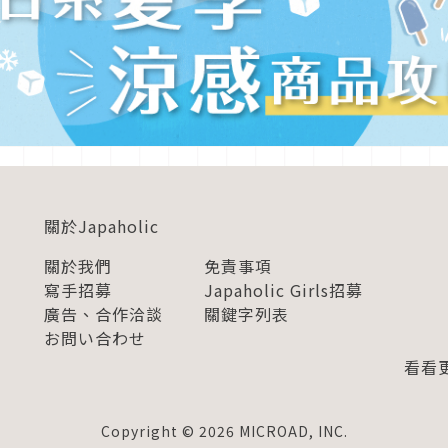
關於Japaholic
關於我們
免責事項
寫手招募
Japaholic Girls招募
廣告、合作洽談
關鍵字列表
お問い合わせ
看看更
Copyright © 2026 MICROAD, INC.