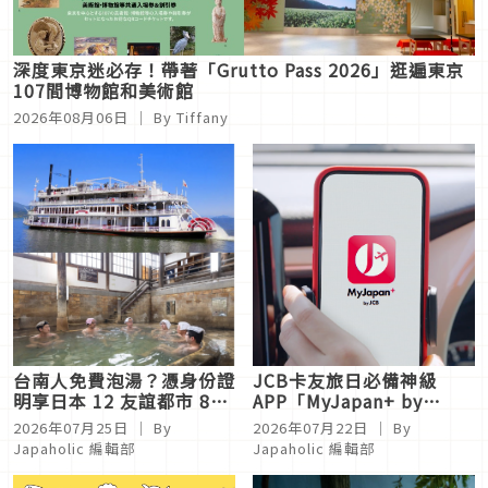
深度東京迷必存！帶著「Grutto Pass 2026」逛遍東京
107間博物館和美術館
2026年08月06日
｜ By
Tiffany
台南人免費泡湯？憑身份證
JCB卡友旅日必備神級
明享日本 12 友誼都市 88
APP「MyJapan+ by
處美食、景點優惠！
JCB」上線，暑假超優惠活
2026年07月25日
｜ By
2026年07月22日
｜ By
動不參加就太虧！
Japaholic 編輯部
Japaholic 編輯部