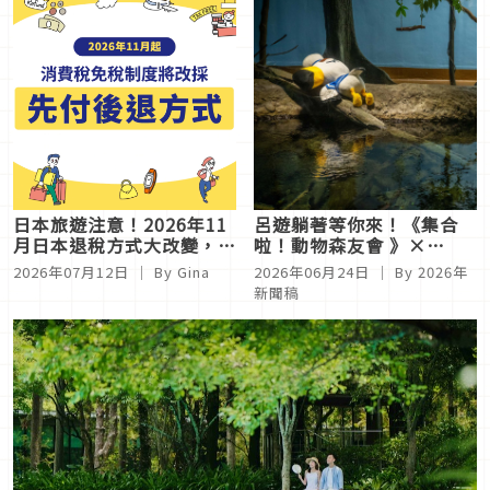
日本旅遊注意！2026年11
呂遊躺著等你來！《集合
月日本退稅方式大改變，最
啦！動物森友會 》×
新資訊及注意事項一次整理
Xpark海洋生物互動展！人
2026年07月12日
｜ By
Gina
2026年06月24日
｜ By
2026年
給你
氣角色、探索任務與原創周
新聞稿
邊一次登場