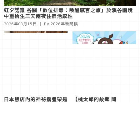
虹夕諾雅 谷關「數位排毒：喚醒感官之旅」於溪谷幽境
中重拾生三天兩夜住宿活感性
2026年03月15日
｜ By
2026年新聞稿
日本飯店內的神祕摺疊架是
【桃太郎的故鄉 岡
什麼？學會使用這個整理行
山“心”發現in高雄】特展
李的方便小道具！
3月14日～15日相約漢神巨
2026年03月09日
｜ By
跌倒阿
2026年03月07日
｜ By
2026年
蛋6F空中花園
姨
新聞稿