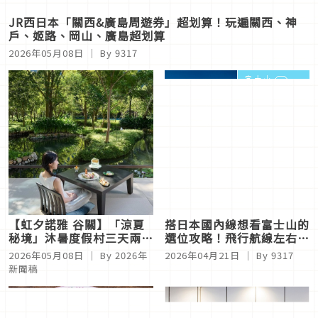
JR西日本「關西&廣島周遊券」超划算！玩遍關西、神
戶、姬路、岡山、廣島超划算
2026年05月08日
｜ By
9317
【虹夕諾雅 谷關】「涼夏
搭日本國內線想看富士山的
秘境」沐暑度假村三天兩夜
選位攻略！飛行航線左右側
限定專案 在谷關享受自然
景點加碼告訴你
2026年05月08日
｜ By
2026年
2026年04月21日
｜ By
9317
沁涼
新聞稿