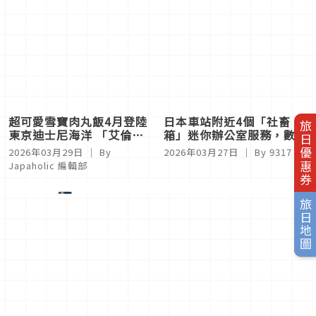
超可愛雪寶肉丸飯4月登陸
日本車站附近4個「社畜
旅日優惠券
東京迪士尼海洋 「艾倫戴
箱」迷你辦公室服務，數位
爾皇家宴會廳」全新菜單一
遊牧民緊急開會救星！
2026年03月29日
｜ By
2026年03月27日
｜ By
9317
次看！
Japaholic 編輯部
旅日地圖