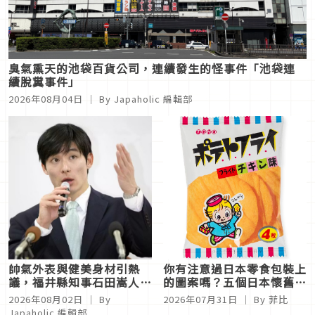
臭氣熏天的池袋百貨公司，連續發生的怪事件「池袋連
續脫糞事件」
2026年08月04日
｜ By
Japaholic 編輯部
帥氣外表與健美身材引熱
你有注意過日本零食包裝上
議，福井縣知事石田嵩人被
的圖案嗎？五個日本懷舊零
封為「日本最帥知事」
食吉祥物
2026年08月02日
｜ By
2026年07月31日
｜ By
菲比
Japaholic 編輯部