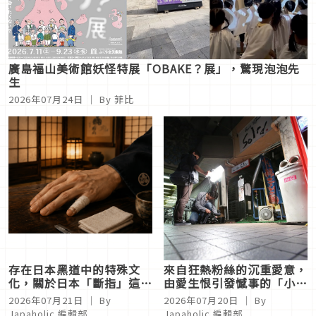
廣島福山美術館妖怪特展「OBAKE？展」，驚現泡泡先
生
2026年07月24日
｜ By
菲比
存在日本黑道中的特殊文
來自狂熱粉絲的沉重愛意，
化，關於日本「斷指」這回
由愛生恨引發憾事的「小金
事
井跟蹤狂殺人未遂事件」
2026年07月21日
｜ By
2026年07月20日
｜ By
Japaholic 編輯部
Japaholic 編輯部