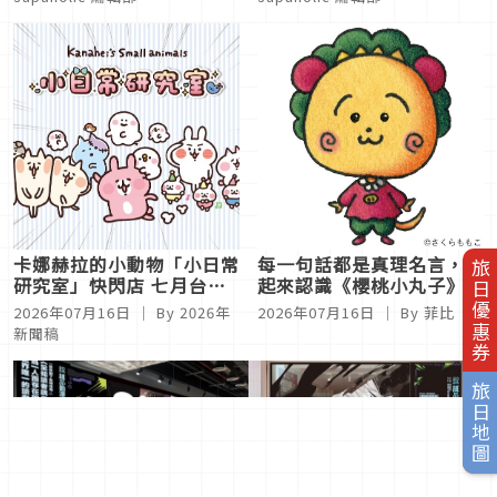
卡娜赫拉的小動物「小日常
每一句話都是真理名言，一
旅日優惠券
研究室」快閃店 七月台南
起來認識《櫻桃小丸子》作
新天地療癒登場！
者的另一部經典作品
2026年07月16日
｜ By
2026年
2026年07月16日
｜ By
菲比
《COJI-COJI可吉可吉》吧
新聞稿
旅日地圖