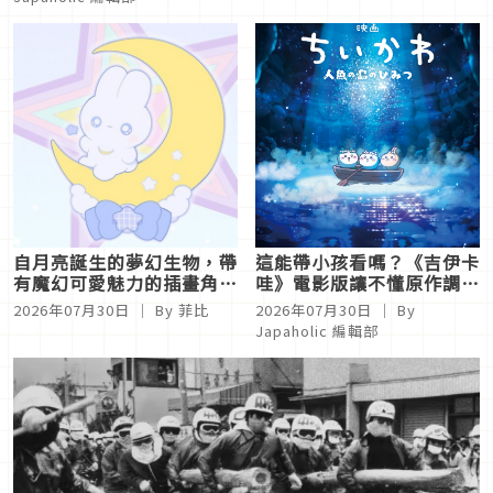
自月亮誕生的夢幻生物，帶
這能帶小孩看嗎？《吉伊卡
有魔幻可愛魅力的插畫角色
哇》電影版讓不懂原作調性
系列「moon friends」
的觀眾嚇傻？話題度持續上
2026年07月30日
｜ By
菲比
2026年07月30日
｜ By
升中！
Japaholic 編輯部