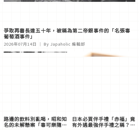
爭取再審長達五十年，被稱為第二帝銀事件的「名張毒
葡萄酒事件」
2026年07月14日
｜ By
Japaholic 編輯部
路邊的飲料別亂喝，昭和知
日本必買伴手禮「赤福」竟
名的未解懸案「毒可樂隨機
有外遇最強伴手禮之稱？認
殺人事件」
識一下能隱藏行蹤又好吃的
2026年07月13日
｜ By
2026年07月12日
｜ By
土產趣聞
Japaholic 編輯部
Japaholic 編輯部