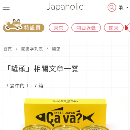
繁
東京
關西近畿
關東
首頁
關鍵字列表
罐頭
「罐頭」相關文章一覽
7 篇中的 1 - 7 篇