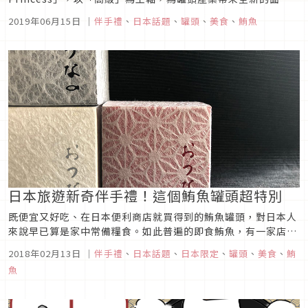
貌，罐頭再也不是便宜、快速、方便的象徵，「Ocean
2019年06月15日
｜
伴手禮
、
日本話題
、
罐頭
、
美食
、
鮪魚
Princess」生產的罐頭從原料到製作過程都相當講究。而此次
推出的MAGURO-TORO BLACK LABEL就是他們的集...
日本旅遊新奇伴手禮！這個鮪魚罐頭超特別
既便宜又好吃、在日本便利商店就買得到的鮪魚罐頭，對日本人
來說早已算是家中常備糧食。如此普遍的即食鮪魚，有一家店發
展出了它的進化型，那就是位於池尻大橋的小巷子裡的「おつな
2018年02月13日
｜
伴手禮
、
日本話題
、
日本限定
、
罐頭
、
美食
、
鮪
（OTSUNA）」。吃下店主關根仁先生傾注了熱情所手工製作的
魚
瓶裝鮪魚，美味當然就不用說了，還有口味的選擇也很豐富，可
以體驗到嶄新的即...