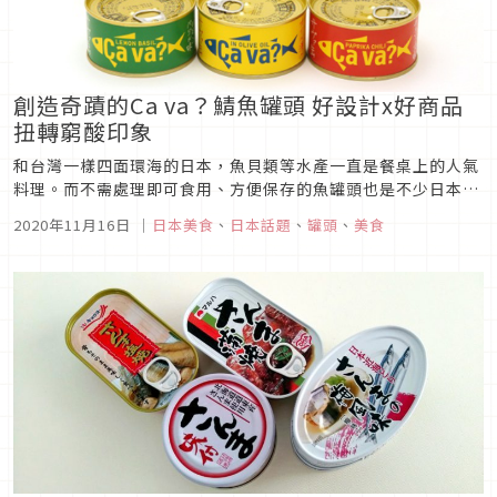
創造奇蹟的Ca va？鯖魚罐頭 好設計x好商品
扭轉窮酸印象
和台灣一樣四面環海的日本，魚貝類等水產一直是餐桌上的人氣
料理。而不需處理即可食用、方便保存的魚罐頭也是不少日本家
庭的居家常備品，不管是當下酒菜或是發薪前省錢料理都很適
2020年11月16日
｜
日本美食
、
日本話題
、
罐頭
、
美食
合。在眾多水產品罐頭中又屬鯖魚罐頭最受歡迎，今天要跟大家
介紹一款「時尚」的鯖魚罐頭，絕對會顛覆你對水產品罐頭略廉
價、窮酸的印象！圖片來...