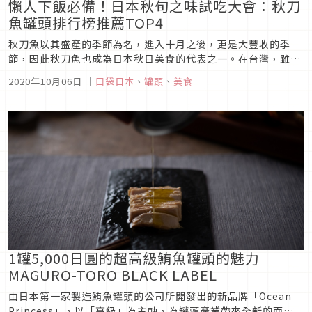
懶人下飯必備！日本秋旬之味試吃大會：秋刀
魚罐頭排行榜推薦TOP4
秋刀魚以其盛產的季節為名，進入十月之後，更是大豐收的季
節，因此秋刀魚也成為日本秋日美食的代表之一。在台灣，雖然
也有秋刀魚可購買，但想要品嚐到日本道地的料理方式，就沒那
2020年10月06日
｜
口袋日本
、
罐頭
、
美食
麼容易了。幸好，在食品加工技術相當先進的日本，早就將各式
各樣口味的秋刀魚做成了罐頭，其中有許多品項，都可以在進口
超市買到，在家就能品嚐...
1罐5,000日圓的超高級鮪魚罐頭的魅力
MAGURO-TORO BLACK LABEL
由日本第一家製造鮪魚罐頭的公司所開發出的新品牌「Ocean
Princess」，以「高級」為主軸，為罐頭產業帶來全新的面