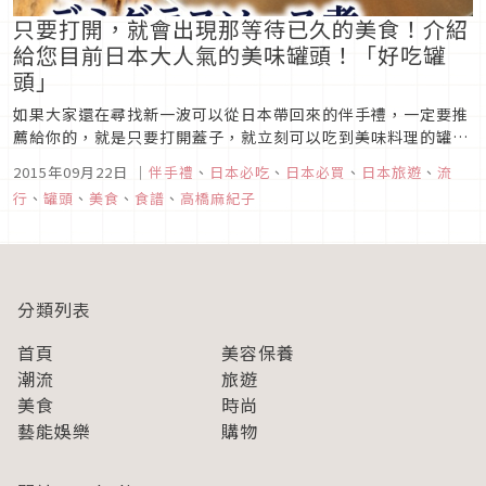
只要打開，就會出現那等待已久的美食！介紹
給您目前日本大人氣的美味罐頭！「好吃罐
頭」
如果大家還在尋找新一波可以從日本帶回來的伴手禮，一定要推
薦給你的，就是只要打開蓋子，就立刻可以吃到美味料理的罐
頭。其中明治屋的「好吃罐頭」現在可是大人氣的商品唷。價格
2015年09月22日
｜
伴手禮
、
日本必吃
、
日本必買
、
日本旅遊
、
流
訂在350円〜650円之間，比起一般的罐頭稍微貴了一點，不過
行
、
罐頭
、
美食
、
食譜
、
高橋麻紀子
等到你吃過之後，馬上就可以接受了！好吃的原因是因為使用了
嚴選的食材，而且製...
分類列表
首頁
美容保養
潮流
旅遊
美食
時尚
藝能娛樂
購物