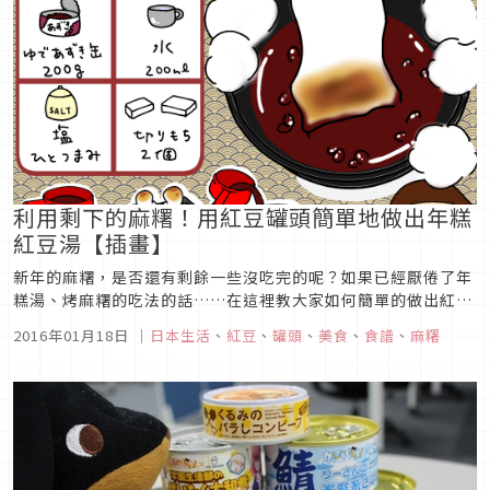
利用剩下的麻糬！用紅豆罐頭簡單地做出年糕
紅豆湯【插畫】
新年的麻糬，是否還有剩餘一些沒吃完的呢？如果已經厭倦了年
糕湯、烤麻糬的吃法的話……在這裡教大家如何簡單的做出紅豆
年糕湯吧！因為煮紅豆是很花時間的，所以使用紅豆罐頭的話會
2016年01月18日
｜
日本生活
、
紅豆
、
罐頭
、
美食
、
食譜
、
麻糬
更加方便喔！來介紹簡易又容易上手的食譜。用鍋子將紅豆罐
頭、水、鹽巴一起墩煮時，小心掌控火侯及持續攪拌下，以不要
燒焦為主，煮完後熄火就...