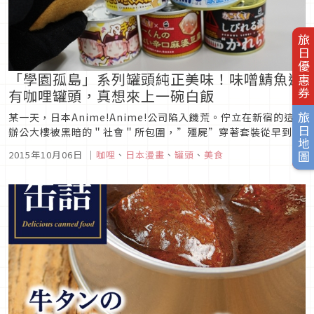
旅日優惠券
「學園孤島」系列罐頭純正美味！味噌鯖魚還
有咖哩罐頭，真想來上一碗白飯
某一天，日本Anime!Anime!公司陷入饑荒。佇立在新宿的這棟
旅日地圖
辦公大樓被黑暗的＂社會＂所包圍，”殭屍”穿著套裝從早到晚
徘徊不去。正當心想若是再沒有食糧不行的時候，
2015年10月06日
｜
咖哩
、
日本漫畫
、
罐頭
、
美食
Anime!Anime!的同伴Ani丸吠了起來。趕緊追上突然跑走的
Ani丸，在那裡，居然看到了食物！原來是動畫「學園孤島」與
mr.ka...