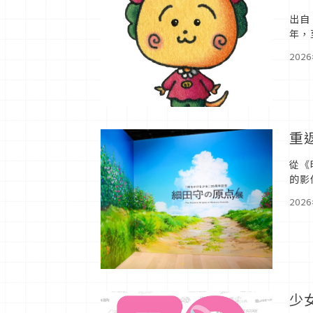
出自
年，
202
重
從《
的影
的原
202
少