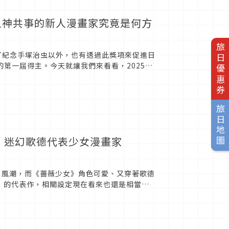
之神共事的新人漫畫家究竟是何方
旅日優惠券
了紀念手塚治虫以外，也有透過此獎項來促進日
第一屆得主。今天就讓我們來看看，2025年
旅日地圖
！迷幻歌德代表少女漫畫家
動人偶）風潮，而《薔薇少女》角色可愛、又穿著歌德
T」的代表作，相關設定現在看來也還是相當經