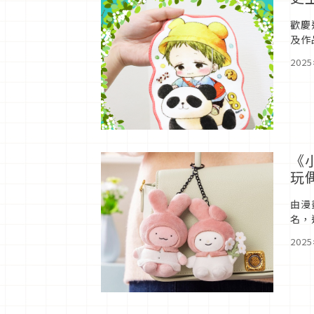
歡慶
及作
關注
202
《
玩
由漫
名，
角色
202