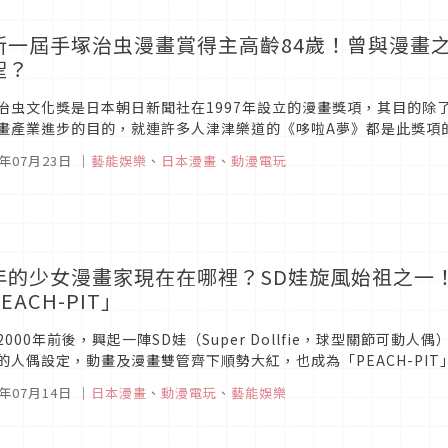
新一屆手塚治虫漫畫賞得主高齡84歲！曾與漫畫
聖？
治虫文化獎是日本朝日新聞社在1997年設立的漫畫獎項，其目的除
畫產業進步的目的，就連許多人津津樂道的《哆啦A夢》都是此獎項的
29屆手塚治虫文化賞究竟落入誰手吧！
5年07月23日
｜
藝能娛樂
、
日本漫畫
、
動漫電玩
年的少女漫畫家現在在哪裡？SD娃旋風始祖之一
EACH-PIT」
2000年前後，興起一陣SD娃（Super Dollfie，球型關節可
的人偶設定，動畫及漫畫雙管齊下順勢大紅，也成為「PEACH-PI
《薔薇少女》也成為了人偶及歌德風格的代表漫畫之一。
5年07月14日
｜
日本漫畫
、
動漫電玩
、
藝能娛樂