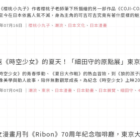
《櫻桃小丸子》作者櫻桃子老師筆下所描繪的另一部作品《COJI-C
至今在日本依舊人氣不減，身為主角的可吉可吉究竟有著什麼樣的魅
6年07月16日
｜
櫻桃小丸子
、
潮流
、
日本文化
、
日本漫畫
返《時空少女》的夏天！「細田守的原點展」東
時空少女》的青春悸動、《夏日大作戰》的熱血冒險，到《狼的孩子
像美學與動人故事，陪伴無數觀眾成長。為紀念《時空少女》上映2
點展」。透過超過300件珍貴製作資料、學生時代作品與歷年創作軌跡
6年07月04日
｜
潮流
、
東京
、
日本漫畫
、
日本動畫
、
日本展覽
、
細田守
、
女漫畫月刊《Ribon》70周年紀念咖啡廳，東京