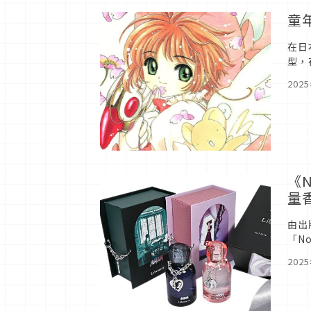
童
在日
型，
使」
202
《
量
由出
「No.
題，
202