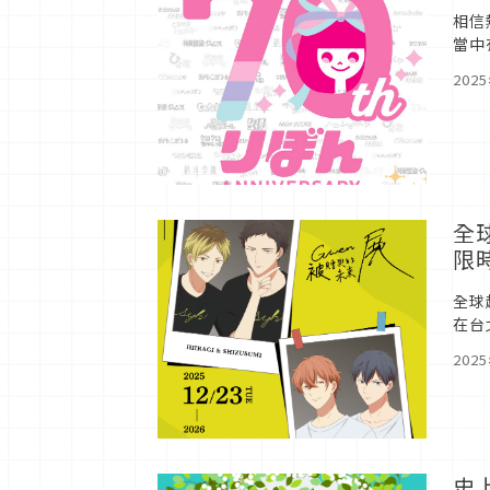
相信
當中
廳，
202
全球
限
全球
在台
的經
202
史