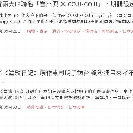
韓兩大IP聯名「崔高興 × COJI-COJI」，期
桃小丸子》作家筆下的另一部作品《COJI-COJI可吉可吉》（コ
hoigosim）合作，預計在東京池袋展開為期12天的期間限定快
OJI-COJI可吉可吉》當中的登場角色全都變成充滿崔高興作家風格的療
5年09月21日
｜
購物
、
東京
、
池袋
、
期間限定
、
快閃店
、
聯名商品
、
日本
影《塗鴉日記》原作東村明子訪台 親簽插畫來者
！」
《塗鴉日記》改編自日本知名漫畫家東村明子的自傳漫畫作品，本作自2
畫大賞2015」以及「第19屆文化廳媒體藝術祭」等獎項，一直以
上週三訪台會影迷，接連兩天舉辦兩場映後座談及簽名會，近距離與粉
5年09月03日
｜
藝能娛樂
、
日本電影
、
日本漫畫