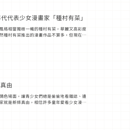
年代代表少女漫畫家「種村有菜」
風格相當獨樹一幟的種村有菜，華麗又高彩度
然種村有菜推出的漫畫作品不算多，但現在仍
 九零年代少女漫畫家代...
條真由
情色場面，讓青少女們總是偷偷地看雜誌、邊
家就是新條真由，相信許多童年愛看少女漫畫
情色劇情的少女漫風潮之後，...