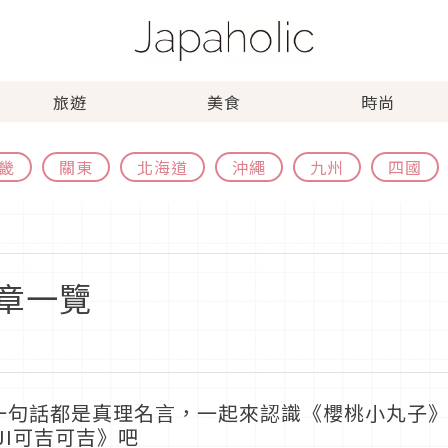
旅遊
美食
時尚
畿
關東
北海道
沖繩
九州
四國
章一覽
一句話都是真理名言，一起來認識《櫻桃小丸子》作
OJI可吉可吉》吧