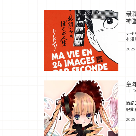
最
神
手塚
本漫
的第
202
童
「P
猶記
服飾
典，
202