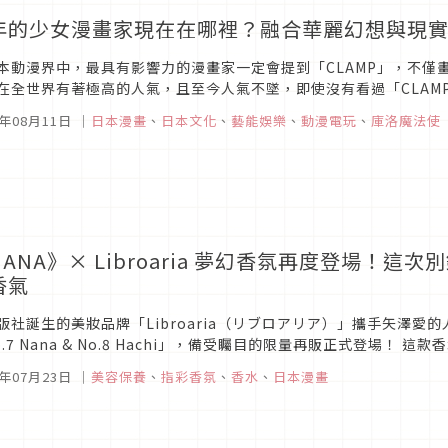
年的少女漫畫家現在在哪裡？融合華麗幻想與現實代
本動漫界中，最具有影響力的漫畫家一定會提到「CLAMP」，不僅
在全世界有著極高的人氣，且至今人氣不墜，即使沒有看過「CLAM
或是卡牌；而在2024年迎來了35週年的「CLAMP」，到底是有哪些特
5年08月11日
｜
日本漫畫
、
日本文化
、
藝能娛樂
、
動漫電玩
、
庫洛魔法使
NANA》× Libroaria 夢幻香氛再度登場！
香氣
版社誕生的美妝品牌「Libroaria（リブロアリア）」攜手矢澤愛
7 Nana & No.8 Hachi」，備受矚目的限量再販正式登場！ 這款香水於2025年春季首度亮相時便引發熱烈話
瞬間完售，成為粉絲心中難以忘懷的傳說之作。靈感來自《...
5年07月23日
｜
美容保養
、
指彩香氛
、
香水
、
日本漫畫