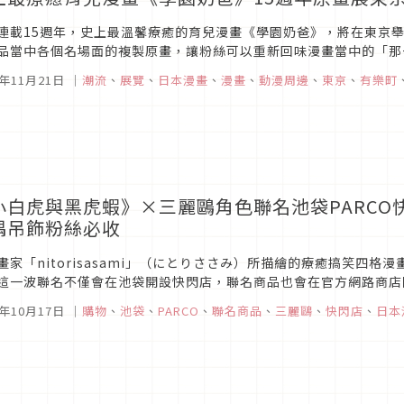
連載15週年，史上最溫馨療癒的育兒漫畫《學園奶爸》，將在東京
品當中各個名場面的複製原畫，讓粉絲可以重新回味漫畫當中的「那
這部作品許久的粉絲們，可千萬別錯過本次的展覽。
5年11月21日
｜
潮流
、
展覽
、
日本漫畫
、
漫畫
、
動漫周邊
、
東京
、
有樂町
小白虎與黑虎蝦》×三麗鷗角色聯名池袋PARCO
偶吊飾粉絲必收
畫家「nitorisasami」（にとりささみ）所描繪的療癒搞笑四
這一波聯名不僅會在池袋開設快閃店，聯名商品也會在官方網路商店
的粉絲們，千萬別錯過本次所推出的夢幻聯名！
5年10月17日
｜
購物
、
池袋
、
PARCO
、
聯名商品
、
三麗鷗
、
快閃店
、
日本