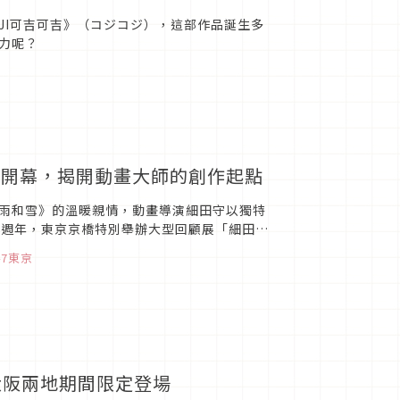
OJI可吉可吉》（コジコジ），這部作品誕生多
力呢？
京開幕，揭開動畫大師的創作起點
雨和雪》的溫暖親情，動畫導演細田守以獨特
0週年，東京京橋特別舉辦大型回顧展「細田守
，帶領觀眾走進細田守的...
47東京
大阪兩地期間限定登場