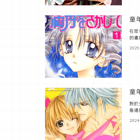
童
在眾
的畫
活躍
202
童
對於
看邊
的人
202