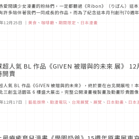
熱愛閱讀少女漫畫的粉絲們，一定都聽過《Ribon》（りぼん）這本
有許多陪伴著我們一同成長的作品。而為了紀念這本月刊創刊70週
會特別提供以各作品為靈感而設計的主題餐點，《Ribon》月刊的忠實
5年12月25日
｜
美食
、
咖啡廳
、
期間限定
、
日本漫畫
超人氣 BL 作品《GIVEN 被贈與的未來 展》 
時開賣
超人氣 BL 作品《GIVEN 被贈與的未來》，終於要在台北開展啦！本展將於
北三創生活園區 6 樓盛大展出，完整公開漫畫複製畫及動畫珍貴圖
典影片，還有打造多幅超大型繪製牆，放大單人特寫及雙人對視的...
5年12月17日
｜
藝能娛樂
、
動漫電玩
、
台灣展覽
、
展覽
、
日本動畫
、
日本
上最療癒育兒漫畫《學園奶爸》15週年原畫展東