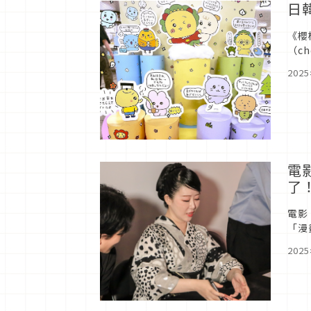
日
《櫻
（c
《C
202
電
了
電影
「漫
也於
202