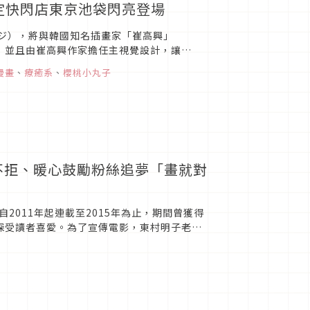
間限定快閃店東京池袋閃亮登場
ジコジ），將與韓國知名插畫家「崔高興」
閃店，並且由崔高興作家擔任主視覺設計，讓
癒畫風，不論...
漫畫
、
療癒系
、
櫻桃小丸子
不拒、暖心鼓勵粉絲追夢「畫就對
011年起連載至2015年為止，期間曾獲得
來深受讀者喜愛。為了宣傳電影，東村明子老師
絲互動，暢談這部...