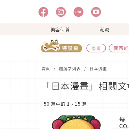
美容保養
潮流
東京
關西近
首頁
關鍵字列表
日本漫畫
「日本漫畫」相關文
50 篇中的 1 - 15 篇
每
C