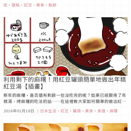
「小倉紅豆吐司」的一道甜點。 為了回應顧客「希望可以製作有
定
、
甜點
、
紅豆
、
美食
、
鬆餅
愛知縣特色的餐點」的要求，麥當勞與當地員工一同思考。 當網
路發...
利用剩下的麻糬！用紅豆罐頭簡單地做出年糕
紅豆湯【插畫】
新年的麻糬，是否還有剩餘一些沒吃完的呢？如果已經厭倦了年
糕湯、烤麻糬的吃法的話……在這裡教大家如何簡單的做出紅豆
年糕湯吧！因為煮紅豆是很花時間的，所以使用紅豆罐頭的話會
2016年01月18日
｜
日本生活
、
紅豆
、
罐頭
、
美食
、
食譜
、
麻糬
更加方便喔！來介紹簡易又容易上手的食譜。用鍋子將紅豆罐
頭、水、鹽巴一起墩煮時，小心掌控火侯及持續攪拌下，以不要
燒焦為主，煮完後熄火就...