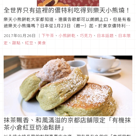
全世界只有這裡的儂特利吃得到樂天小熊燒！
樂天小熊餅乾大家都知道，連廣告歌都可以朗朗上口，但是有看
過樂天小熊燒嗎？日本從1月23日（週一）起，於東京儂特利速
食店中野Sunmall店，獨家販售3種口味（加納牛奶巧克力、奶
2017年01月26日
｜
下午茶
、
小熊餅乾
、
巧克力
、
日本話題
、
日本限
黃、紅豆）的「樂天小熊燒」。
定
、
甜點
、
紅豆
、
美食
抹茶飄香、和風滿溢的京都店舖限定「有機抹
茶小倉紅豆奶油鬆餅」