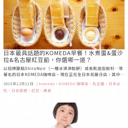
日本最具話題的KOMEDA早餐！水煮蛋&蛋沙
拉&名古屋紅豆餡，你選哪一道？
以招牌甜點ShiroNoir（一種冰淇淋鬆餅）或長靴造型飲料…等
著名的日本KOMEDA咖啡店，現在正在全日本拓展分店，其中發
揚於名古屋的「早餐服務」也被視為該店吸引眾人目光的一項特
2015年12月11日
｜
komeda
、
KOMEDA 咖啡店
、
名古屋
、
日本必
色。KOMEDA的早餐服務將於12月1日起有所改變！！雖然到目
吃
、
日本旅遊
、
紅豆
、
美食
前為止都隨吐司附贈溫水煮蛋，但除了水煮蛋之外，還能從另加
贈...