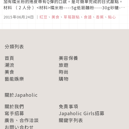
加有糯米粉的捲皮帶有Q彈的口感。是可簡單完成的日式甜點。
材料 （ 2 人分 ）<材料>糯米粉----5g低筋麵粉----30g砂糖---
-5g水----70～80ml草莓----2個香蕉----4cm紅豆泥----50～
2015年06月24日
｜
紅豆
、
美食
、
草莓甜點
、
食譜
、
香蕉
、
點心
60g沙拉油----適量【預先準備】將低筋麵粉和砂糖攪拌。取掉
草莓的...
分類列表
首頁
美容保養
潮流
旅遊
美食
時尚
藝能娛樂
購物
關於Japaholic
關於我們
免責事項
寫手招募
Japaholic Girls招募
廣告、合作洽談
關鍵字列表
お問い合わせ