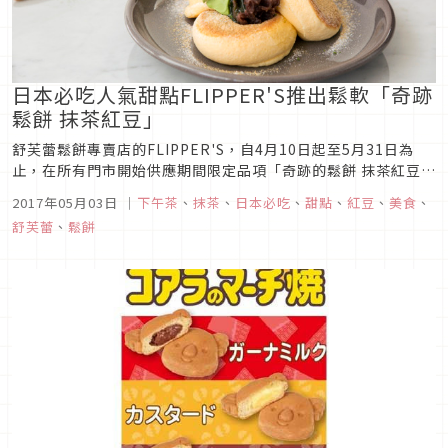
日本必吃人氣甜點FLIPPER'S推出鬆軟「奇跡
鬆餅 抹茶紅豆」
舒芙蕾鬆餅專賣店的FLIPPER'S，自4月10日起至5月31日為
止，在所有門市開始供應期間限定品項「奇跡的鬆餅 抹茶紅豆」
（1,100日圓）。
2017年05月03日
｜
下午茶
、
抹茶
、
日本必吃
、
甜點
、
紅豆
、
美食
、
舒芙蕾
、
鬆餅