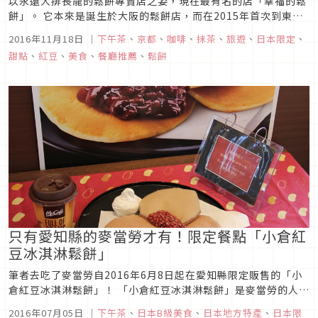
以永遠大排長龍的鬆餅專賣店之姿，現在最有名的店「幸福的鬆
餅」。 它本來是誕生於大阪的鬆餅店，而在2015年首次到東
京・表參道展店，8月在京都也開設了分店。
2016年11月18日
｜
下午茶
、
京都
、
咖啡
、
抹茶
、
旅遊
、
日本限定
、
甜點
、
紅豆
、
美食
、
餐廳推薦
、
鬆餅
只有愛知縣的麥當勞才有！限定餐點「小倉紅
豆冰淇淋鬆餅」
筆者去吃了麥當勞自2016年6月8日起在愛知縣限定販售的「小
倉紅豆冰淇淋鬆餅」！ 「小倉紅豆冰淇淋鬆餅」是麥當勞的人氣
餐點鬆餅加上小倉紅豆和冰淇淋，讓人聯想到愛知縣當地的名物
2016年07月05日
｜
下午茶
、
日本B級美食
、
日本地方特產
、
日本限