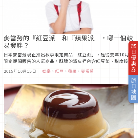
麥當勞的『紅豆派』和『蘋果派』，哪一個較
易發胖？
旅日優惠券
日本麥當勞現正推出秋季限定商品「紅豆派」，是從去年10月起
限定期間販售的人氣商品。酥脆的派皮裡內含紅豆餡、甜度控制
得當，且現場熱騰騰供應。作為滿足口腹之欲的秋季甜點來說是
2015年10月15日
｜
娛樂
、
紅豆
、
蘋果
、
麥當勞
十分適宜的商品。然而這道的紅豆派，從充其量是「油炸食物」
旅日地圖
「甜食」這樣的觀點來看，對於立志減肥維持身體健康的人來
說，可能會有些卻步吧...