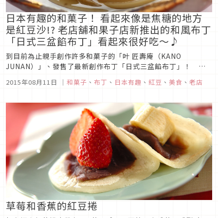
日本有趣的和菓子！ 看起來像是焦糖的地方
是紅豆沙!? 老店舖和果子店新推出的和風布丁
「日式三盆餡布丁」看起來很好吃～♪
到目前為止親手創作許多和菓子的「叶 匠壽庵（KANO
JUNAN）」、發售了最新創作布丁「日式三盆餡布丁」！ 且
拘泥於像是紅豆沙和日式三盆糖、日式砂糖等等日式素材♪【布
2015年08月11日
｜
和菓子
、
布丁
、
日本有趣
、
紅豆
、
美食
、
老店
丁和紅豆沙2層構造】這新創作布丁的特徵、應該說是具有布丁
和紅豆沙的2層構造。用日式三盆糖和日式砂糖做成的順口甘甜
風味的布丁、加上納豆...
草莓和香蕉的紅豆捲