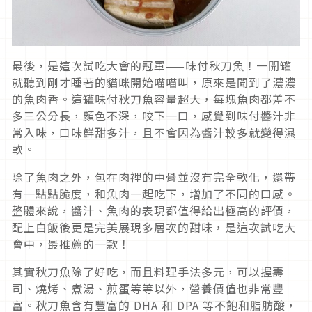
最後，是這次試吃大會的冠軍——味付秋刀魚！一開罐
就聽到剛才睡著的貓咪開始喵喵叫，原來是聞到了濃濃
的魚肉香。這罐味付秋刀魚容量超大，每塊魚肉都差不
多三公分長，顏色不深，咬下一口，感覺到味付醬汁非
常入味，口味鮮甜多汁，且不會因為醬汁較多就變得濕
軟。
除了魚肉之外，包在肉裡的中骨並沒有完全軟化，還帶
有一點點脆度，和魚肉一起吃下，增加了不同的口感。
整體來說，醬汁、魚肉的表現都值得給出極高的評價，
配上白飯後更是完美展現多層次的甜味，是這次試吃大
會中，最推薦的一款！
其實秋刀魚除了好吃，而且料理手法多元，可以握壽
司、燒烤、煮湯、煎蛋等等以外，營養價值也非常豐
富。秋刀魚含有豐富的 DHA 和 DPA 等不飽和脂肪酸，