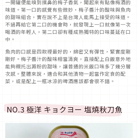
一開罐便能嗅到撲鼻的梅子香氣，聞起來有點像梅酒的
味道。第一口的感覺有些微妙，梅子醬汁的酸味與魚肉
的甜味組合，實在說不上是台灣人能馬上接受的味道。
不過再給它第二口的機會時，就發現上一口就像第一次
喝酒的年輕人，第二口卻有種成熟獨特的口味蔓延在口
中。
魚肉的口感是四款裡最好的，綿密又有彈性，緊實度剛
剛好。梅子醬汁的酸味相當清爽，直接配上白飯意外地
能夠襯托出澱粉的甜味，讓普通的米飯口味多了幾分層
次感。整體來說，適合和其他漬物一起當作定食的配
菜，或是配上一瓶冰涼的啤酒應該都會很不錯。
NO.3 極洋 キョクヨー 塩燒秋刀魚