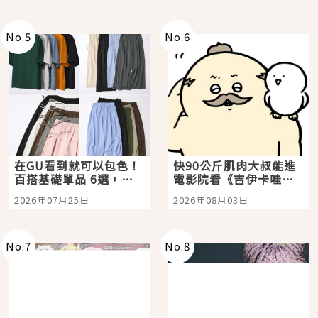
No.
5
No.
6
在GU看到就可以包色！
快90公斤肌肉大叔能進
百搭基礎單品 6選，閉
電影院看《吉伊卡哇》
眼全收也不心疼
嗎？日本重金屬樂團
2026年07月25日
2026年08月03日
「打首」會長與nagano
老師一同給出了答案
No.
7
No.
8