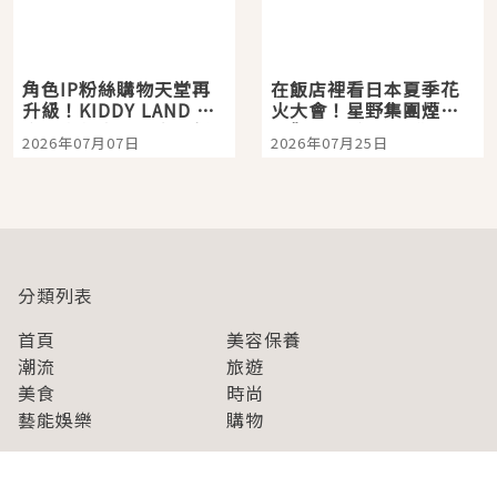
角色IP粉絲購物天堂再
在飯店裡看日本夏季花
升級！KIDDY LAND 原
火大會！星野集團煙火
宿店吉伊卡哇迎客，新
景觀飯店6選，讓你不用
2026年07月07日
2026年07月25日
開幕 OMOKADO 店3分
人擠人悠閒欣賞
即達
分類列表
首頁
美容保養
潮流
旅遊
美食
時尚
藝能娛樂
購物
關於Japaholic