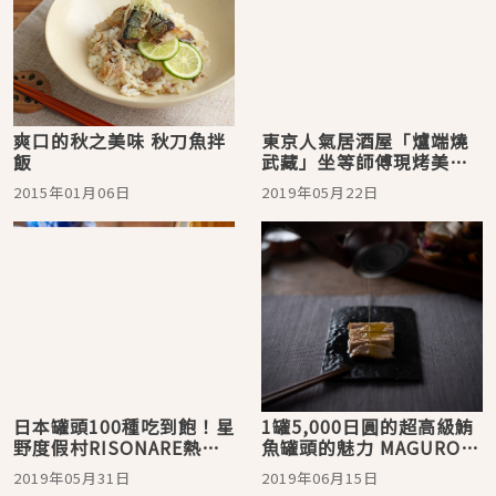
爽口的秋之美味 秋刀魚拌
東京人氣居酒屋「爐端燒
飯
武藏」坐等師傅現烤美食
給你吃！
2015年01月06日
2019年05月22日
日本罐頭100種吃到飽！星
1罐5,000日圓的超高級鮪
野度假村RISONARE熱海
魚罐頭的魅力 MAGURO-
CANCAN BEER GARDEN
TORO BLACK LABEL
2019年05月31日
2019年06月15日