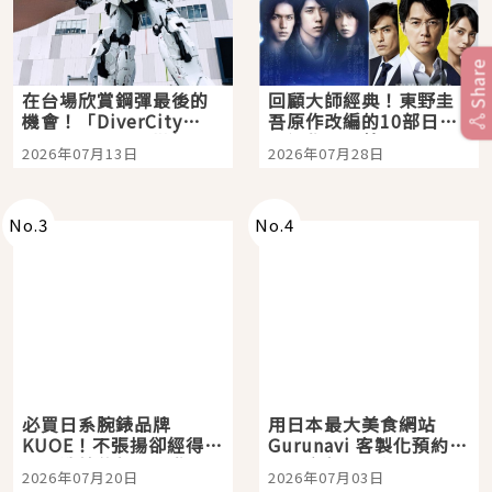
Share
在台場欣賞鋼彈最後的
回顧大師經典！東野圭
機會！「DiverCity
吾原作改編的10部日本
Tokyo Plaza」搭船、
影視作品推薦
2026年07月13日
2026年07月28日
購物、美食及夜景，一
次全體驗
No.
3
No.
4
必買日系腕錶品牌
用日本最大美食網站
KUOE！不張揚卻經得起
Gurunavi 客製化預約九
時間洗鍊的經典之作五
大都市餐廳，打造專屬
2026年07月20日
2026年07月03日
選
美食體驗！