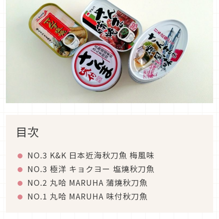
目次
NO.3 K&K 日本近海秋刀魚 梅風味
NO.3 極洋 キョクヨー 塩燒秋刀魚
NO.2 丸哈 MARUHA 蒲燒秋刀魚
NO.1 丸哈 MARUHA 味付秋刀魚