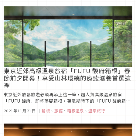
東京近郊高級溫泉旅宿「FUFU 馥府箱根」春
節前夕開幕！享受山林環繞的療癒滋養首選這
裡
東京近郊放鬆旅遊必須再添上這一筆，超人氣高級溫泉旅宿
「FUFU 馥府」即將落腳箱根，萬眾期待下的「FUFU 馥府箱
根」預計在2022年1月26日春節前夕正式開幕，在佇立於山巒、
2021年11月21日
｜
箱根
、
旅館
、
箱根溫泉
、
溫泉旅行
草木與大自然內的山中度假村好好療癒自己，於美景、溫泉和美
食的滋養下緩緩注入活力，等到開放海外旅遊後第一件事當然是
預約起來！