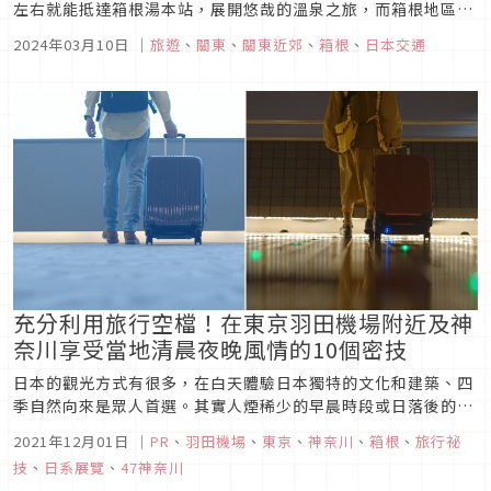
左右就能抵達箱根湯本站，展開悠哉的溫泉之旅，而箱根地區的
觀光規畫也非常完善，包含了登山電車、登山纜車、遊船全都在
2024年03月10日
｜
旅遊
、
關東
、
關東近郊
、
箱根
、
日本交通
「箱根周遊券」的使用範圍中，讓你可以一券在手無腦玩！
充分利用旅行空檔！在東京羽田機場附近及神
奈川享受當地清晨夜晚風情的10個密技
日本的觀光方式有很多，在白天體驗日本獨特的文化和建築、四
季自然向來是眾人首選。其實人煙稀少的早晨時段或日落後的夜
晚時段，有著其他時段感受不到的魅力呢。為了更有效利用抵達
2021年12月01日
｜
PR
、
羽田機場
、
東京
、
神奈川
、
箱根
、
旅行祕
日本後或回國前的早晨及夜晚空檔時間，要向大家推薦10個在此
技
、
日系展覽
、
47神奈川
度過的方式，不浪費任何在日本的每分每秒！