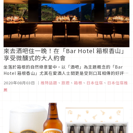
來去酒吧住一晚！在「Bar Hotel 箱根香山」
享受微醺式的大人約會
坐落於箱根的自然綠意當中，以「酒吧」為主題概念的「Bar
Hotel 箱根香山」尤其在愛酒人士間更是受到口耳相傳的好評，
除了能夠遠離都市塵囂來到有如森林酒吧似的飯店享受假期之
2020年08月03日
｜
推特話題
、
旅遊
、
箱根
、
日本住宿
、
日本住宿推
外，還有暖爐、露天溫泉與直至午夜的酒類暢飲等讓人難以忘懷
薦
的設施與服務，下回想來趟專屬於大人的小旅行的話不妨考慮看
看這裡唷！※部...