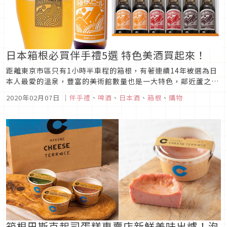
日本箱根必買伴手禮5選 特色美酒買起來！
距離東京市區只有1小時半車程的箱根，有著連續14年被選為日
本人最愛的溫泉，豐富的美術館數量也是一大特色，鄰近蘆之湖
和箱根山的秀麗風景，一年四季都相當適合前往。著名的箱根湯
2020年02月07日
｜
伴手禮
、
啤酒
、
日本酒
、
箱根
、
購物
本溫泉，江戶時代便自東海道沿途開發，為許多旅人和湯治客稱
讚，更帶動周邊繁榮發展，不少箱根名物美食、甜點及海鮮物產
創出，形成極富特色...
箱根巴斯克起司蛋糕專賣店新鮮美味出爐！泡