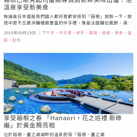
溫泉享受新美食
無論是日本還是我們國人都好喜歡安排到「箱根」放鬆一下，旅
途中更不忘要添購種類豐富的伴手禮，像是法國麵包脆餅、湯麻
糬還有麵包等等超級好買，在這裡想告訴大家，現在又多了一家
2019年09月19日
｜
下午茶
、
伴手禮
、
抹茶
、
甜點
、
箱根
、
美食
、
蛋
包裝時髦美味的新式箱根名產「HAKONE CHEESE
糕
、
起司
TERRACE」可以選擇，今年7月底才剛出爐的新定番，連在地
人都稱讚呢！圖片...
享受箱根之春 「Hanaori・花之巡禮 新綠
編」於黃金周亮相
位於箱根・蘆之湖湖畔的溫泉民宿「箱根・蘆之湖