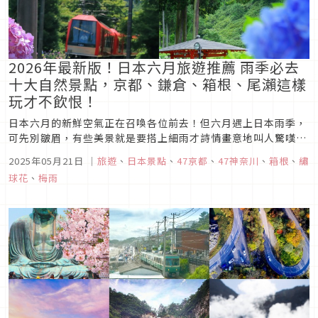
2026年最新版！日本六月旅遊推薦 雨季必去
十大自然景點，京都、鎌倉、箱根、尾瀨這樣
玩才不飲恨！
日本六月的新鮮空氣正在召喚各位前去！但六月遇上日本雨季，
可先別皺眉，有些美景就是要搭上細雨才詩情畫意地叫人驚嘆
呀！在這邊我們向大家介紹10個因為雨季而閃閃發光推薦自然旅
2025年05月21日
｜
旅遊
、
日本景點
、
47京都
、
47神奈川
、
箱根
、
繡
遊景點喔！
球花
、
梅雨