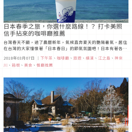
日本春季之旅，你選什麼路線！？ 打卡美照
信手拈來的咖啡廳推薦
台灣春天不顯，過了農曆新年，氣候直奔夏天的艷陽暑氣，居住
在台灣的大家憧憬著「日本春日」的節氣氛圍吧！日本有著各式
感受春日魅力的場所，無論是淡粉色的櫻花、柔和陽光灑落葉子
2018年03月07日
｜
下午茶
、
咖啡廳
、
旅遊
、
橫濱
、
江之島
、
神奈
縫隙落下的光影、平和祥靜的春日海邊等，讓人難以取捨。本次
川
、
箱根
、
美食
、
餐廳推薦
特別蒐羅介紹東京近郊神奈川縣內日本人感受「日常生活中的春
日」的海邊咖啡廳與森...