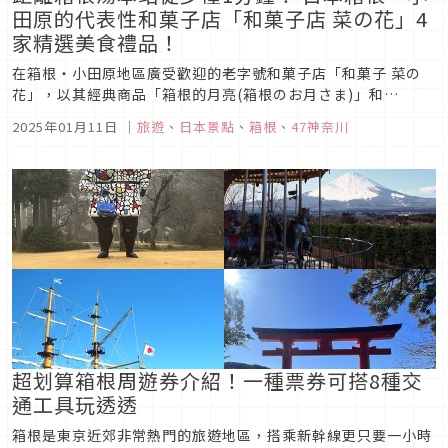
田原的代表性和菓子店「和菓子店 菜の花」4
家精選美食禮品！
在箱根・小田原地區廣受歡迎的老字號和菓子店「和菓子 菜の
花」，以其經典商品「箱根的月亮(箱根のお月さま)」和
「gokurosan(ご黒うさん)」等，使用國產安全食材製成的和菓
2025年01月11日
｜
旅遊
、
日本景點
、
箱根
、
47神奈川
子，成為箱根的熱門伴手禮。並於2024年在箱根湯本站附近的
「日式饅頭屋・菜の花」建築內陸續推出多間新店鋪。包括手工
義式冰淇淋專...
超划算箱根周遊券介紹！一種票券可搭8種交
通工具玩透透
箱根是東京近郊非常熱門的旅遊地區，搭乘新幹線更只要一小時