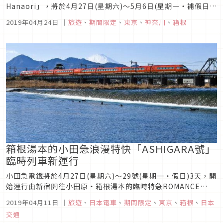
Hanaori」，將於4月27日(星期六)～5月6日(星期一・補假日)
的黃金周期間推出「Hanaori・花之巡禮 新綠編」，帶您享受
2019年04月24日
｜
旅遊
、
期間限定
、
東京
、
神奈川
、
箱根
箱根的春天。「Hanaori・花之巡禮 新綠編」以「優美的風
景・歷史・旅途記憶・文化・體貼入微的待客之心」5大要素為
主題，...
箱根湯本的小田急浪漫特快「ASHIGARA號」
臨時列車新運行
小田急電鐵將於4月27日(星期六)～29號(星期一・假日)3天，開
始運行由新宿開往小田原・箱根湯本的臨時特急ROMANCE
CAR「ASHIGARA號」。在人潮相對疏落的清晨時段，更舒適便
2019年04月11日
｜
旅遊
、
日本電車
、
期間限定
、
東京
、
箱根
、
日本
捷地從市中心前往箱根地區，有效利用停留在當地的時間放鬆身
交通
心，是一大魅力亮點。「ASHIGARA號」被暱稱為“特急...