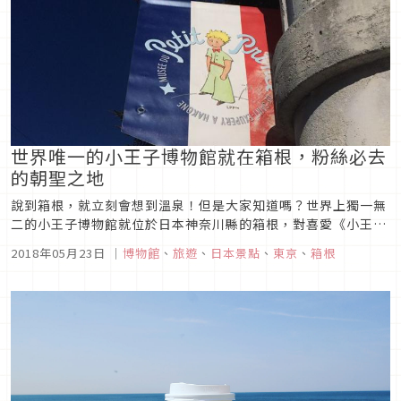
世界唯一的小王子博物館就在箱根，粉絲必去
的朝聖之地
說到箱根，就立刻會想到溫泉！但是大家知道嗎？世界上獨一無
二的小王子博物館就位於日本神奈川縣的箱根，對喜愛《小王
子》的人來說是必去的朝聖之地，沒讀過這本書的朋友也可以在
2018年05月23日
｜
博物館
、
旅遊
、
日本景點
、
東京
、
箱根
這裡找到一股說不出的平靜感，更是個拍照的好去處喔！接下來
就為大家介紹位於箱根的小王子博物館