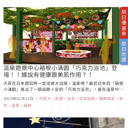
旅日優惠券
旅日地圖
溫泉遊樂中心箱根小涌園「巧克力浴池」登
場！！據說有健康跟美肌作用？！
大家在日本遊玩時一定泡過大浴場、溫泉吧？最近日本的「箱根
小涌園」推出了一個話題十足的「巧克力浴池」，是在溫泉中加
入巧克力漿，讓大家可以在巧克力溫泉中泡湯的活動。而這樣的
2019年01月11日
｜
巧克力
、
旅遊
、
日本
、
日本話題
、
期間限定
、
東
巧克力溫泉到底有怎樣的效果呢？大家想嘗試看看嗎？
京
、
溫泉
、
箱根