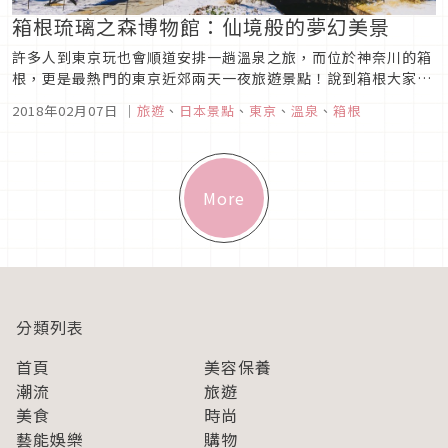
箱根琉璃之森博物館：仙境般的夢幻美景
許多人到東京玩也會順道安排一趟溫泉之旅，而位於神奈川的箱
根，更是最熱門的東京近郊兩天一夜旅遊景點！說到箱根大家可
能都只會想到溫泉吧？但其實除了溫泉之外，箱根還可以搭纜
2018年02月07日
｜
旅遊
、
日本景點
、
東京
、
溫泉
、
箱根
車、登山車、巴士等等，有一連串規劃完善的觀光行程，搭配套
票的話對觀光客來說相當划算又方便！不過除了可以體驗多樣的
交通工具之外，箱根還有...
More
分類列表
首頁
美容保養
潮流
旅遊
美食
時尚
藝能娛樂
購物