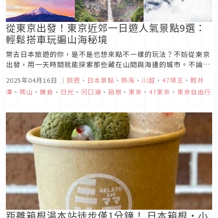
從東京出發！東京近郊一日遊人氣景點9選：
輕鬆搭車玩遍山海秘境
常去日本旅遊的你，是不是也想來點不一樣的玩法？不妨從東京
出發，用一天時間就能探索那些藏在山間與海邊的城市。不論你
住在東京都內哪個角落，這些景點幾乎都能在兩小時內輕鬆抵
2025年04月16日
｜
旅遊
、
日本景點
、
熱海
、
川越
、
47埼玉
、
輕井
達，加上有許多一日票券可用，超級方便又省荷包。想體驗不一
澤
、
葉山
、
鎌倉
、
日光
、
河口湖
、
箱根
、
東京
、
47東京
、
東京自由行
樣的日本，來這幾個景點準沒錯。快準備好你的背包，跟著編輯
部一起出發吧！
距離箱根湯本站徒步僅1分鐘！ 日本箱根・小