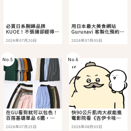
必買日系腕錶品牌
用日本最大美食網站
KUOE！不張揚卻經得起
Gurunavi 客製化預約九
時間洗鍊的經典之作五
大都市餐廳，打造專屬
2026年07月20日
2026年07月03日
選
美食體驗！
No.
5
No.
6
在GU看到就可以包色！
快90公斤肌肉大叔能進
百搭基礎單品 6選，閉
電影院看《吉伊卡哇》
眼全收也不心疼
嗎？日本重金屬樂團
2026年07月25日
2026年08月03日
「打首」會長與nagano