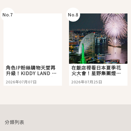
老師一同給出了答案
No.
7
No.
8
角色IP粉絲購物天堂再
在飯店裡看日本夏季花
升級！KIDDY LAND 原
火大會！星野集團煙火
宿店吉伊卡哇迎客，新
景觀飯店6選，讓你不用
2026年07月07日
2026年07月25日
開幕 OMOKADO 店3分
人擠人悠閒欣賞
即達
分類列表