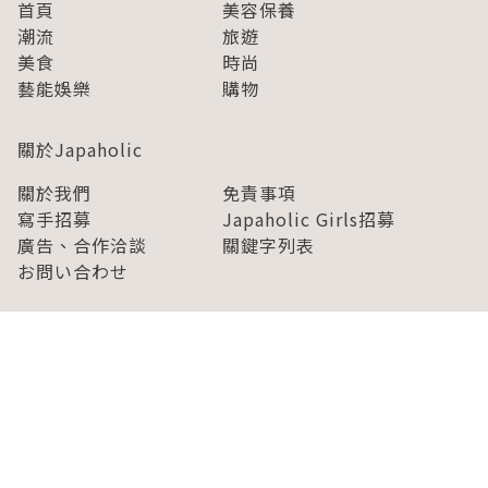
首頁
美容保養
潮流
旅遊
美食
時尚
藝能娛樂
購物
關於Japaholic
關於我們
免責事項
寫手招募
Japaholic Girls招募
廣告、合作洽談
關鍵字列表
お問い合わせ