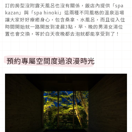
訂的房型沒附露天風呂也沒有關係，飯店內提供「spa
kazan」與「spa hinoki」這兩種不同風格的溫泉浴場
讓大家好好療癒身心，包含桑拿、水風呂，而且從入住
時間開始就一路開放到凌晨3點，早、晚的男湯女湯位
置也會交換，等於白天夜晚都去泡就都能享受到了！
預約專屬空間度過浪漫時光