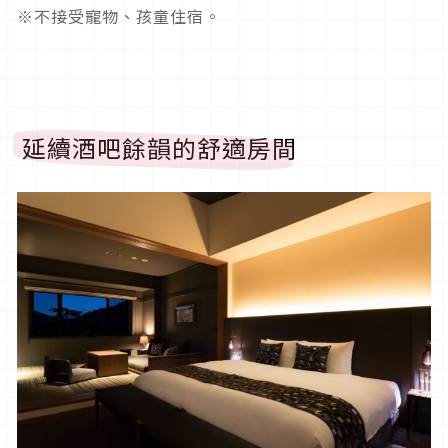
※不接受寵物、孩童住宿。
延續酒吧餘韻的舒適房間