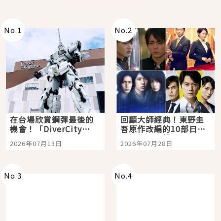
No.
1
No.
2
在台場欣賞鋼彈最後的
回顧大師經典！東野圭
機會！「DiverCity
吾原作改編的10部日本
Tokyo Plaza」搭船、
影視作品推薦
2026年07月13日
2026年07月28日
購物、美食及夜景，一
次全體驗
No.
3
No.
4