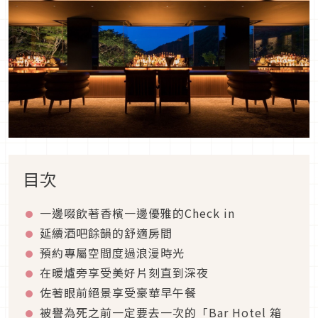
目次
一邊啜飲著香檳一邊優雅的Check in
延續酒吧餘韻的舒適房間
預約專屬空間度過浪漫時光
在暖爐旁享受美好片刻直到深夜
佐著眼前絕景享受豪華早午餐
被譽為死之前一定要去一次的「Bar Hotel 箱