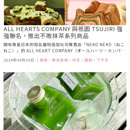
ALL HEARTS COMPANY 與祇園 TSUJIRI 強
強聯名，推出不敗抹茶系列商品
開有像是日本的知名貓咪造型吐司專賣店「NEKO NEKO（ねこ
ねこ）」的 ALL HEART COMPANY（オールハーツ・カンパニ
ー）與京都的宇治抹茶專賣店「祇園 TSUJIRI （祇園辻利）」
2024年04月30日
｜
美食
、
美食速報
、
抹茶
、
甜點
、
下午茶
強強聯名，期間限定推出多款抹茶商品。像是「NEKO NEKO 吐
司（ねこねこ食パン）」、「神奇巧克力圈（...