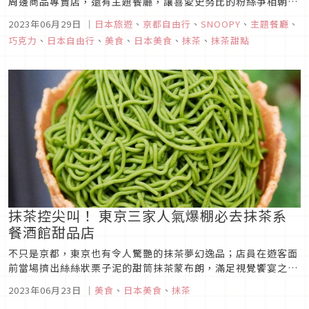
周邊商品專賣店，還有主題餐廳，讓喜愛史努比的粉絲爭相朝
聖。本次就要為你介紹位在京都的兩家史努比主題店，不只有史
2023年06月29日
｜
日本旅遊
、
京都自由行
、
SNOOPY
、
主題餐廳
、
努比伴身邊，還能品嘗到美味的和食料理與下午茶甜點，正餐和
巧克力
、
日本自由行
、
美食
、
日本美食
、
抹茶
、
抹茶甜點
下午茶一次吃透透，吃好吃滿，還要順便帶一票史努比周邊回家
去！不只能滿足你的味蕾...
抹茶控尖叫！ 東京三家人氣爆棚必去抹茶系
餐酒館甜品店
不只是京都，東京也有令人驚艷的抹茶夢幻逸品；店員在遊客面
前當場擠出絲絲狀栗子泥的甜筒抹茶蒙布朗，滿足視覺饗宴之
外，閒適地邊品嚐邊欣賞淺草風光，也別有一番滋味；濃郁抹茶
2023年06月23日
｜
美食
、
日本美食
、
抹茶
巧遇白巧克力又碰撞了冰淇淋，冰火堆疊絕妙口感的抹茶巧克力