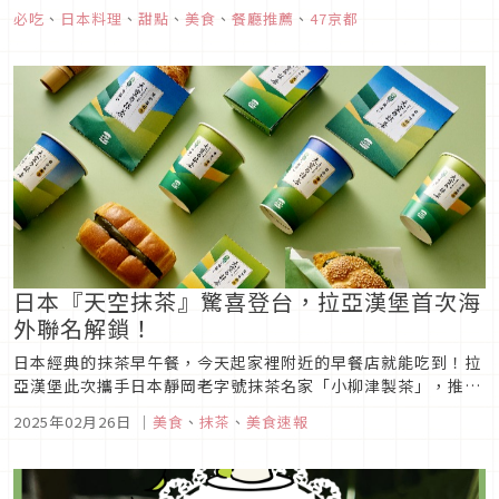
你知道有什麼好吃的嗎？快來一起看下去吧！
必吃
、
日本料理
、
甜點
、
美食
、
餐廳推薦
、
47京都
日本『天空抹茶』驚喜登台，拉亞漢堡首次海
外聯名解鎖！
日本經典的抹茶早午餐，今天起家裡附近的早餐店就能吃到！拉
亞漢堡此次攜手日本靜岡老字號抹茶名家「小柳津製茶」，推出
全新「天空の抹茶」系列早午餐新品，將濃醇細緻的日式抹茶粉
2025年02月26日
｜
美食
、
抹茶
、
美食速報
融入五款經典品項中。其中，五款新品包含被脆友狂讚的爆漿貝
果「天空抹茶乳酪貝果」、鹹甜交織且口感獨特的「天空抹茶炸
雞芝加哥堡」、濃郁抹...