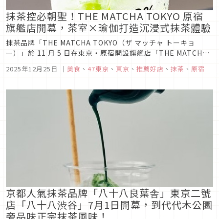
抹茶控必朝聖！THE MATCHA TOKYO 原宿
旗艦店開幕，茶室×瑜伽打造沉浸式抹茶體驗
抹茶品牌「THE MATCHA TOKYO（ザ マッチャ トーキョ
ー）」於 11 月 5 日在東京・原宿開設旗艦店「THE MATCHA
TOKYO HARAJUKU」。以「透過抹茶，讓生活更加健康、更加
2025年12月25日
｜
美食
、
47東京
、
東京
、
推薦好店
、
抹茶
、
原宿
美麗」為理念，打造能親身感受品牌世界觀的概念咖啡空間。店
鋪位於原宿站通往表參道的動線上，除了可日...
京都人氣抹茶品牌「八十八良葉舎」東京二號
店「八十八渋谷」7月1日開幕，到代代木公園
旁品味正宗抹茶風味！