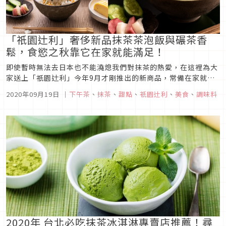
「祇園辻利」奢侈新品抹茶茶泡飯與碾茶香
鬆，食慾之秋靠它在家就能滿足！
即使暫時無法去日本也不能澆熄我們對抹茶的熱愛，在這裡為大
家送上「祇園辻利」今年9月才剛推出的新商品，常備在家就能
隨時吃到奢侈的「抹茶茶泡飯」與「碾茶香鬆」，在季節轉換之
2020年09月19日
｜
下午茶
、
抹茶
、
甜點
、
祇園辻利
、
美食
、
調味料
際來碗熱呼呼的暖胃正是適合。另外也有幾樣常溫甜點想推薦給
同為抹茶控的讀者們，看完當然要馬上上網幫家裡提前補貨囉！
「祇園辻利」抹茶茶泡...
2020年 台北必吃抹茶冰淇淋專賣店推薦！尋