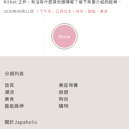
Kitkat 之外，有沒有什麼其他選擇呢？接下來要介紹的超商日
系抹茶零食，將以 7-11 以及全家超商為主，精選出七樣超好吃
2020年09月11日
｜
下午茶
、
口袋日本
、
抹茶
、
甜點
、
美食
零食，推薦給大家！7-11 統一超商篇Bourbon 一口抹茶可可夾
心餅乾圖片來源俗稱「北日本小熊餅乾」，酥脆的...
More
分類列表
首頁
美容保養
潮流
旅遊
美食
時尚
藝能娛樂
購物
關於Japaholic