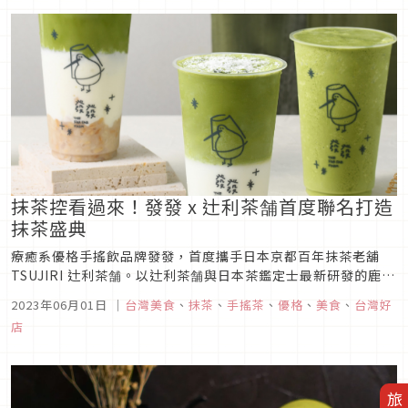
火鍋，不容錯過；夏日超chill的抹茶啤酒花園，無限暢飲！這個
夏天就恣意品嚐這...
抹茶控看過來！發發 x 辻利茶舗首度聯名打造
抹茶盛典
療癒系優格手搖飲品牌發發，首度攜手日本京都百年抹茶老舖
TSUJIRI 辻利茶舗。以辻利茶舗與日本茶鑑定士最新研發的鹿兒
島火香系「丸香」抹茶與發發招牌優格結合，推出期間限定「抹
2023年06月01日
｜
台灣美食
、
抹茶
、
手搖茶
、
優格
、
美食
、
台灣好
茶慶典」。此次聯名合作採用的「丸香」抹茶是鹿兒島少數有機
店
認證栽培的抹茶，其製造工廠也為日本農林水產省之受賞茶廠，
使用噴射式粉...