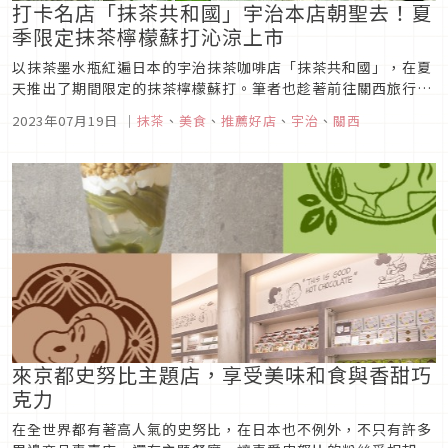
打卡名店「抹茶共和國」宇治本店朝聖去！夏
季限定抹茶檸檬蘇打沁涼上市
以抹茶墨水瓶紅遍日本的宇治抹茶咖啡店「抹茶共和國」，在夏
天推出了期間限定的抹茶檸檬蘇打。筆者也趁著前往關西旅行機
會，特地安排前往朝聖。親手得到抹茶墨水瓶的那刻真的十分感
2023年07月19日
｜
抹茶
、
美食
、
推薦好店
、
宇治
、
關西
動，限定的抹茶檸檬蘇打在宇治抹茶中加入了檸檬果皮與蜂蜜，
解渴又美味非常適合在炎炎夏日飲用。
來京都史努比主題店，享受美味和食與香甜巧
克力
在全世界都有著高人氣的史努比，在日本也不例外，不只有許多