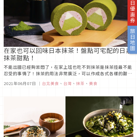
旅日優惠券
旅日地圖
在家也可以回味日本抹茶！盤點可宅配的日系
抹茶甜點！
不能出國已經夠苦悶了，在家上班也吃不到抹茶是抹茶控最不能
忍受的事情了！抹茶的用法非常廣泛，可以作成各式各樣的甜
點！由於大部分的甜點因為保鮮以及要顧甜點形象的關係，沒辦
2021年06月07日
｜
台北美食
、
台灣
、
抹茶
、
美食
法外送服務，但沒關係，這裡介紹到的都有宅配服務喔！在家也
可以享受日本抹茶，好幸福呀！圖片來源Petit Forest
Pâtisser...