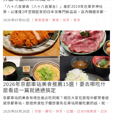
「八十八良葉舍（八十八良葉舎）」是於2019年在車折神社
旁，以僅僅2坪空間起家的日本茶專門飲品店。店內精選京都府
產的特色茶款與單一產地抹茶，致力於呈現日本茶的多樣魅力與
2025年07月01日
｜
美食速報
、
美食
、
抹茶
、
東京
深度。當中招牌商品「抹茶拿鐵壹（抹茶ラテ壱）」，更是以現
點現作、每杯都使用茶筅細心手刷，展現對每一口風味的講究。
「八十八良葉...
2026年京都車站美食推薦15選！要去哪吃什
麼看這一篇就通通搞定
京都車站的美食有哪些是必吃的呢？相信大家在旅程中都常會經
過京都車站，旅途奔波肚子鱷想要先在車站用餐吃飯的話，就要
在京都車站找餐廳啦！但說到京都車站以及車站附近美食的話，
2025年03月26日
｜
京都
、
壽司
、
抹茶
、
拉麵
、
日本B級美食
、
日本