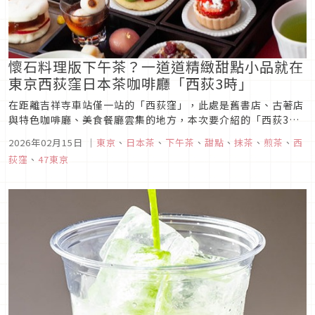
懷石料理版下午茶？一道道精緻甜點小品就在
東京西荻窪日本茶咖啡廳「西荻3時」
在距離吉祥寺車站僅一站的「西荻窪」，此處是舊書店、古著店
與特色咖啡廳、美食餐廳雲集的地方，本次要介紹的「西荻3
時」，便是一家座落於此的古民家咖啡廳，這家店的特別之處就
2026年02月15日
｜
東京
、
日本茶
、
下午茶
、
甜點
、
抹茶
、
煎茶
、
西
在於，它雖是咖啡廳，卻以提供「日本茶」茶品為主，並且推出
荻窪
、
47東京
了像是在品嚐懷石料理般的下午茶套餐，就讓我們一起來了解這
家和風咖啡廳有哪些一定...