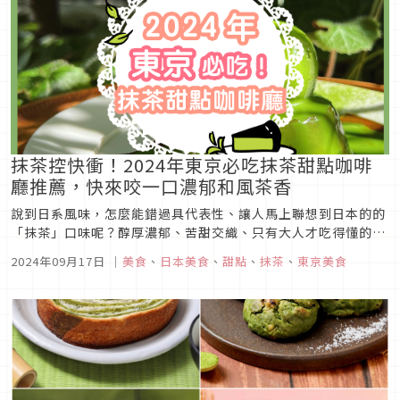
抹茶控快衝！2024年東京必吃抹茶甜點咖啡
廳推薦，快來咬一口濃郁和風茶香
說到日系風味，怎麼能錯過具代表性、讓人馬上聯想到日本的的
「抹茶」口味呢？醇厚濃郁、苦甜交織、只有大人才吃得懂的茶
香一直擁有大批愛好者，今天就來介紹在東京大受歡迎的5間人
2024年09月17日
｜
美食
、
日本美食
、
甜點
、
抹茶
、
東京美食
氣抹茶甜點店，各種口感、多種品項全都收錄在這裡，喜歡抹茶
的你快筆記起來吧！