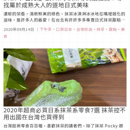
找屬於成熟大人的道地日式美味
濃郁的茶香，清新鮮美的綠色，抹茶冰淇淋冰冰地在嘴裡融化的
滋味，是許多人的最愛！在台北有許許多多專賣日式抹茶甜點的
店家，抹茶冰淇淋更是隨處可見，不過這麼多的店舖，有哪幾間
2020年09月14日
｜
下午茶
、
口袋日本
、
台灣好店
、
抹茶
、
甜點
、
美
是必吃的呢？一起來看看精選推薦吧！御前上茶曾獲得高雄十大
食
奇冰之一的御前上茶，2019年在台北新光三越南西三館開分店
啦！地層鋪上米香及...
2020年超商必買日系抹茶系零食7選 抹茶控不
用出國在台灣也買得到
台灣超商零食百百種，喜歡抹茶的讀者們，除了抹茶 Pocky 跟