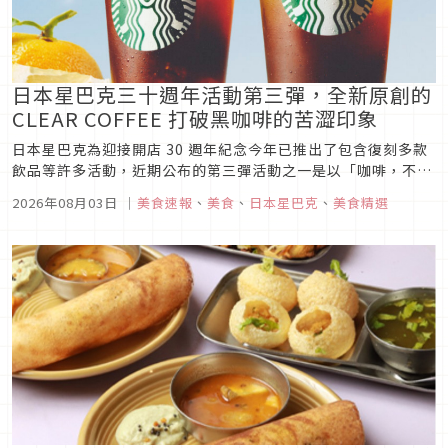
日本星巴克三十週年活動第三彈，全新原創的
CLEAR COFFEE 打破黑咖啡的苦澀印象
日本星巴克為迎接開店 30 週年紀念今年已推出了包含復刻多款
飲品等許多活動，近期公布的第三彈活動之一是以「咖啡，不止
是飲品（コーヒーって、飲みもの以上だ。）」為主軸，推出二
2026年08月03日
｜
美食速報
、
美食
、
日本星巴克
、
美食精選
款全新研發且口感清爽、苦味較低的咖啡飲品。另外也有為 30
週年紀念推出的全新刻印圖案，以及同時間推出的新商品，快來
了解一下吧！