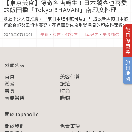
【東京美食】傳奇名店轉生！日本饕客也喜愛
的飯田橋「Tokyo BHAVAN」南印度料理
最近不少人在推薦，「來日本吃印度料理」！ 這股新興的日本旅
遊飲食趨勢正悄悄蔓延。不過面對東京琳瑯滿目的印度料理餐廳
旅日優惠券
選擇，是不是常覺得眼花撩亂呢？
2026年07月30日
｜
美食
、
東京
、
47東京
、
日本好店
、
美食精選
旅日地圖
分類列表
首頁
美容保養
潮流
旅遊
美食
時尚
藝能娛樂
購物
關於Japaholic
關於我們
免責事項