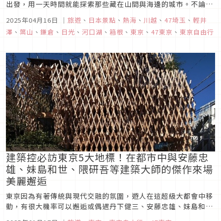
出發，用一天時間就能探索那些藏在山間與海邊的城市。不論你
住在東京都內哪個角落，這些景點幾乎都能在兩小時內輕鬆抵
2025年04月16日
｜
旅遊
、
日本景點
、
熱海
、
川越
、
47埼玉
、
輕井
達，加上有許多一日票券可用，超級方便又省荷包。想體驗不一
澤
、
葉山
、
鎌倉
、
日光
、
河口湖
、
箱根
、
東京
、
47東京
、
東京自由行
樣的日本，來這幾個景點準沒錯。快準備好你的背包，跟著編輯
部一起出發吧！
建築控必訪東京5大地標！在都市中與安藤忠
雄、妹島和世、隈研吾等建築大師的傑作來場
美麗邂逅
東京因為有著傳統與現代交融的氛圍，遊人在這超級大都會中移
動，有很大機率可以邂逅或偶遇丹下健三、安藤忠雄、妹島和
世、谷口吉生、隈研吾等國際知名設計大師的精心傑作。許多作