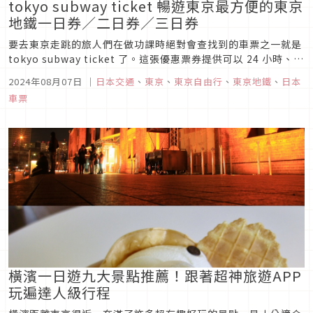
tokyo subway ticket 暢遊東京最方便的東京
地鐵一日券／二日券／三日券
要去東京走跳的旅人們在做功課時絕對會查找到的車票之一就是
tokyo subway ticket 了。這張優惠票券提供可以 24 小時、
48 小時或 72 小時內於東京都內任意乘坐東京的地鐵全線（東京
2024年08月07日
｜
日本交通
、
東京
、
東京自由行
、
東京地鐵
、
日本
Metro 地鐵及都營地鐵），如果你的居住地點及活動地點皆在東
車票
京 Metro 地鐵及都營地鐵可及的...
橫濱一日遊九大景點推薦！跟著超神旅遊APP
玩遍達人級行程