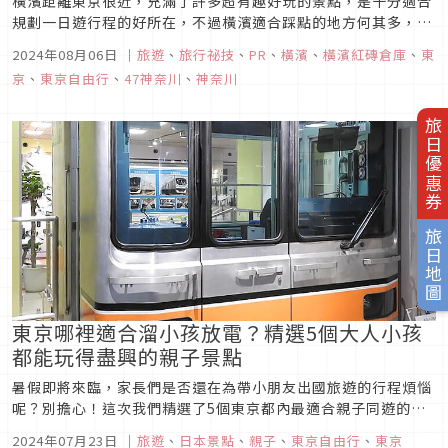
橫濱距離東京很近，充滿了許多超有趣好玩的景點，是十分適合
規劃一日遊行程的好所在，不過橫濱適合踩點的地方何其多，要
如何規劃出一個順暢好玩的行程呢？這次讓旅遊達人「今晚質感
2024年08月06日
｜
旅遊
、
旅行祕技
、
PR
、
橫濱
、
橫濱紅磚倉庫
、
東
旅人」用人氣旅遊規劃APP【去趣】帶大家玩出充實的行程，留
京
、
東京自由行
、
47神奈川
、
神奈川
下浪漫歡樂回憶！（行程表也不藏私大公開，讓大家照著抄
喔！）
旅日優惠券
旅日地圖
東京哪裡適合溜小孩放電？精選5個大人小孩
都能玩得盡興的親子景點
暑假即將來臨，家長們是否還在為帶小朋友出國旅遊的行程煩惱
呢？別擔心！這次我們精選了5個東京都內最適合親子同遊的景
點，不論是大人還是小孩，都能在這裡找到無限樂趣，度過難忘
2024年07月23日
｜
旅遊
、
日本景點
、
親子
、
東京自由行
、
東京