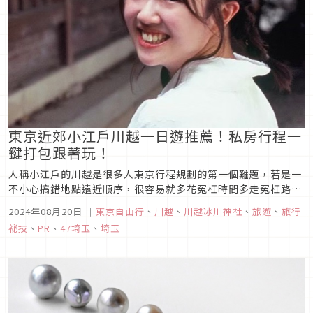
東京近郊小江戶川越一日遊推薦！私房行程一
鍵打包跟著玩！
人稱小江戶的川越是很多人東京行程規劃的第一個難題，若是一
不小心搞錯地點遠近順序，很容易就多花冤枉時間多走冤枉路，
這次讓旅遊達人「hitomi」用人氣旅遊規劃APP【去趣】帶大
2024年08月20日
｜
東京自由行
、
川越
、
川越冰川神社
、
旅遊
、
旅行
家玩出超絲滑的私房行程，讓大家輕鬆抄答案，在小江戶川越體
祕技
、
PR
、
47埼玉
、
埼玉
驗氣氛滿點的旅程！（同樣的，本次行程表也不藏私大公開，讓
大家可以整盤端...