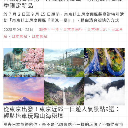
季限定新品
於 7 月 2 日至 9 月 15 日期間，東京迪士尼度假區將舉辦特別活
動「東京迪士尼度假區『清涼一夏』」，藉由清爽暢快的方式，
打造滿載歡樂瞬間的特別夏季體驗。 活動期間，東京迪士尼樂園
2025年04月25日
｜
旅遊
、
千葉
、
東京自由行
、
東京迪士尼
、
日本景
將再次帶來涼爽的戲水節目「杯麵消暑任務」。此外，遊樂設施
點
、
日本景點
、
日本景點
「飛濺山」繼去年「飛濺山『淋濕 MAX』」版本，今年...
從東京出發！東京近郊一日遊人氣景點9選：
輕鬆搭車玩遍山海秘境
常去日本旅遊的你，是不是也想來點不一樣的玩法？不妨從東京