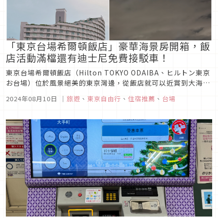
「東京台場希爾頓飯店」豪華海景房開箱，飯
店活動滿檔還有迪士尼免費接駁車！
東京台場希爾頓飯店（Hilton TOKYO ODAIBA、ヒルトン東京
お台場）位於風景絕美的東京灣邊，從飯店就可以近賞到大海全
景，甚至可以看到東京鐵塔及彩虹橋等東京著名景點，搭乘海鷗
2024年08月10日
｜
旅遊
、
東京自由行
、
住宿推薦
、
台場
線台場站下車即可直達飯店。無論是從成田機場或羽田機場皆有
直達飯店的利木津巴士可搭乘，飯店也有針對房客提供免費的迪
士尼...