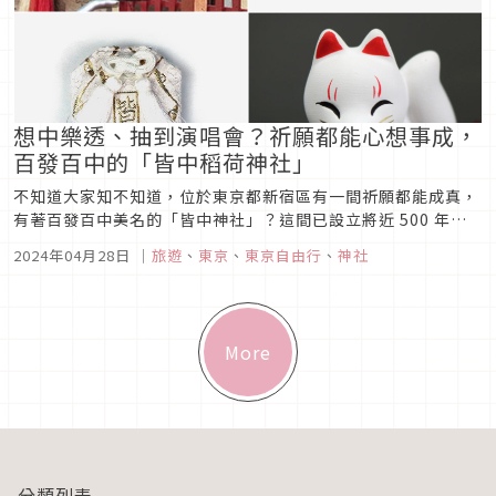
想中樂透、抽到演唱會？祈願都能心想事成，
百發百中的「皆中稻荷神社」
不知道大家知不知道，位於東京都新宿區有一間祈願都能成真，
有著百發百中美名的「皆中神社」？這間已設立將近 500 年的
稻荷神社，最早其實只是供奉稻荷大神的地方神社，但隨著寬永
2024年04月28日
｜
旅遊
、
東京
、
東京自由行
、
神社
年間鐵炮組百人隊的一個神話改名為「皆中神社」後，則成為大
家口耳相傳祈求心願實現的有名神社。想要祈求願望成真的你，
不妨來到皆中神社...
More
分類列表