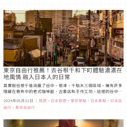
的暑假時光。
東京自由行推薦！去谷根千和下町體驗濃濃在
地風情 融入日本人的日常
其實股谷根千是涵蓋了谷中、根津、千駄木三個區域，擁有許多
隱藏在巷弄中的老式咖啡館、古書店和手作工坊。這裡的谷中銀
座商店街是攝影愛好者的天堂，每一家小店都充滿了故事和特
2024年05月31日
｜
旅遊
、
日本旅遊
、
東京景點
、
日本景點
、
日本自
色。參觀根津神社，欣賞壯觀的朱紅色鳥居隧道，或者在谷中漫
由行
、
東京自由行
步，體會這片區域的寧靜與深沉。而下町，以其保存完好的傳統
建築和氛圍聞名，漫步在...