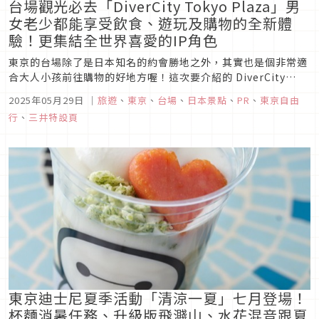
台場觀光必去「DiverCity Tokyo Plaza」男
女老少都能享受飲食、遊玩及購物的全新體
驗！更集結全世界喜愛的IP角色
東京的台場除了是日本知名的約會勝地之外，其實也是個非常適
合大人小孩前往購物的好地方喔！這次要介紹的 DiverCity
Tokyo Plaza（台場購物廣場）除了服飾、美食、雜貨、娛樂體
2025年05月29日
｜
旅遊
、
東京
、
台場
、
日本景點
、
PR
、
東京自由
驗一應俱全之外，更棒的是還有許多大家耳熟能詳、深受全世界
行
、
三井特設頁
喜愛的IP角色都在這裡設置專賣店，所有人來這裡都會忍不住
大...
東京迪士尼夏季活動「清涼一夏」七月登場！
杯麵消暑任務、升級版飛濺山、水花混音跟夏