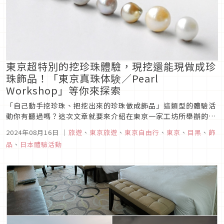
東京超特別的挖珍珠體驗，現挖還能現做成珍
珠飾品！「東京真珠体験／Pearl
Workshop」等你來探索
「自己動手挖珍珠、把挖出來的珍珠做成飾品」這類型的體驗活
動你有聽過嗎？這次文章就要來介紹在東京一家工坊所舉辦的
「珍珠飾品體驗」（東京真珠体験），不僅能親手將珍珠從貝殼
2024年08月16日
｜
旅遊
、
東京旅遊
、
東京自由行
、
東京
、
目黑
、
飾
中取出，還能將取出的這顆珍珠製作成屬於自己獨一無二的飾
品
、
日本體驗活動
品，為自己創造難忘的回憶。