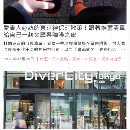
愛書人必訪的東京神保町散策！跟著推薦清單
給自己一趟文藝與咖啡之旅
打開東京的口袋清單，發現一些地標都聚集在皇居附近，放大看
原來是千代田區的神田神保町，以二手書而聞名世界的街區。想
要來趟文藝與咖啡之旅嗎？前往神保町的交通很方便，可以搭乘
2025年07月20日
｜
旅遊
、
日本景點
、
東京
、
47東京
、
東京自由行
都營三田線、新宿線、東京Metro半藏門線在神保町站下車，再
步行前往即可。