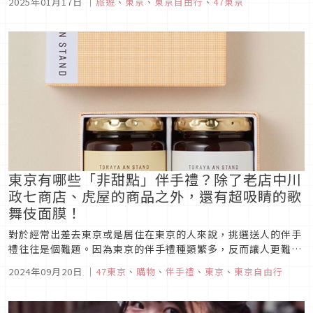
2025年01月17日
｜
旅遊
、
東京
、
東京自由行
、
47東京
品不僅展現對自然與歷史的致敬或推崇，更會追求與周遭街景或
建築的和諧共融，並進一步展現豐富多樣的建築美學和設計藝術
魅力，東京可說是日本現...
東京有哪些「非甜點」伴手禮？除了老店中川
政七商店、虎屋的商品之外，還有超吸睛的歌
舞伎面膜！
對於經常出差去東京或是居住在東京的人來說，挑選送人的伴手
禮往往是個難題。因為東京的伴手禮種類繁多，反而讓人更難做
出選擇。在新年或盂蘭盆節期間，會有很多機會見到親朋好友，
2024年09月20日
｜
47東京
、
購物
、
伴手禮
、
東京
、
東京自由行
一定會想挑選東京限定、造型時尚的伴手禮送給他們吧？ 本篇將
介紹15款東京的「非甜點」時尚伴手禮，推薦給已經送膩餅乾或
甜點的人。...