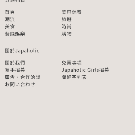
首頁
美容保養
潮流
旅遊
美食
時尚
藝能娛樂
購物
關於Japaholic
關於我們
免責事項
寫手招募
Japaholic Girls招募
廣告、合作洽談
關鍵字列表
お問い合わせ