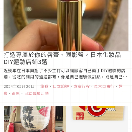
打造專屬於你的唇膏、眼影盤，日本化妝品
DIY體驗店鋪3選
近幾年在日本興起了不少主打可以讓顧客自己動手DIY體驗的店
鋪，從吃的到用的通通都有，像是自己體驗做甜點，或是自己動
手調製香水等等，而今天要介紹的三家體驗型店鋪，就是以化妝
2024年05月26日
｜
旅遊
、
日本旅遊
、
東京行程
、
東京自由行
、
唇
品DIY為主的店鋪，讓顧客可以自行搭配出符合自己喜好的口紅
膏
、
眼影
、
日本體驗活動
唇膏、眼影等，做出專屬於自己的化妝品，