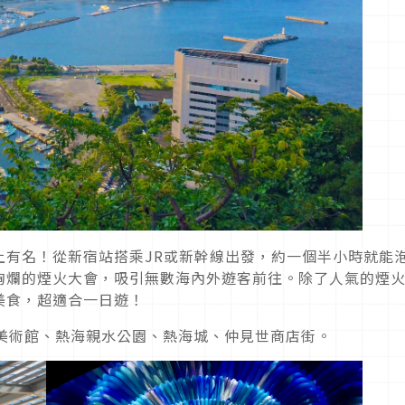
上有名！從新宿站搭乘JR或新幹線出發，約一個半小時就能
絢爛的煙火大會，吸引無數海內外遊客前往。除了人氣的煙
美食，超適合一日遊！
A美術館、熱海親水公園、熱海城、仲見世商店街。