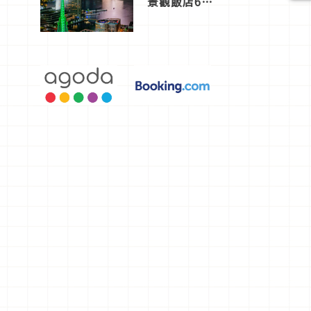
景觀飯店6
選，讓你不
用人擠人悠
閒欣賞