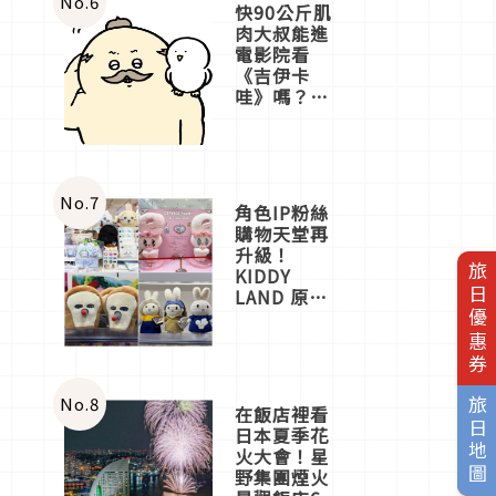
No.
6
快90公斤肌
肉大叔能進
電影院看
《吉伊卡
哇》嗎？日
本重金屬樂
團「打首」
會長與
nagano老師
一同給出了
No.
7
角色IP粉絲
答案
購物天堂再
升級！
旅日優惠券
KIDDY
LAND 原宿
店吉伊卡哇
迎客，新開
幕
OMOKADO
店3分即達
No.
8
旅日地圖
在飯店裡看
日本夏季花
火大會！星
野集團煙火