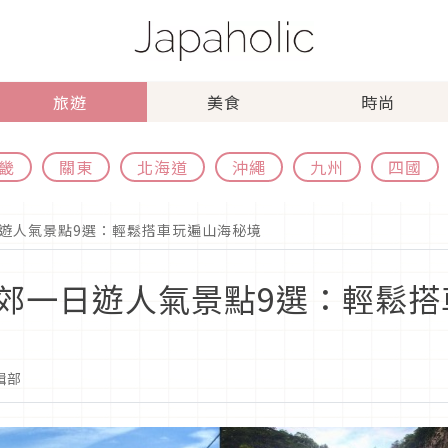
旅遊
美食
時尚
畿
關東
北海道
沖繩
九州
四國
遊人氣景點9選：輕鬆搭車玩遍山海秘境
郊一日遊人氣景點9選：輕鬆搭
編輯部