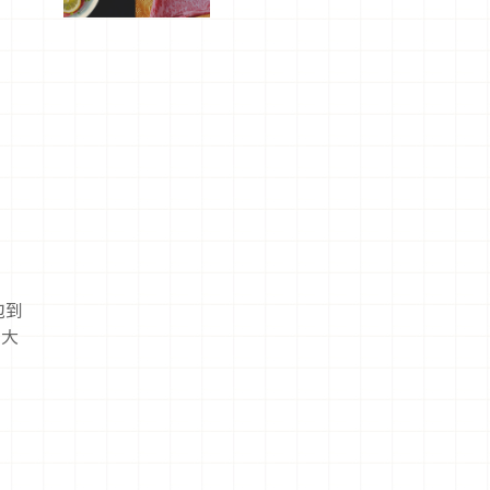
屬美食體
驗！
泡到
火大