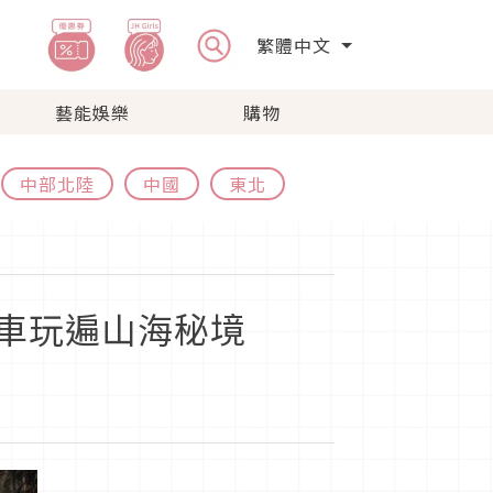
繁體中文
藝能娛樂
購物
中部北陸
中國
東北
車玩遍山海秘境