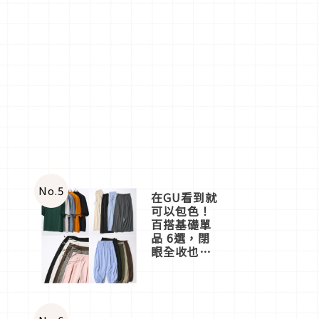
No.
5
在GU看到就
可以包色！
百搭基礎單
品 6選，閉
眼全收也不
心疼