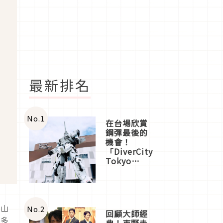
最新排名
No.
1
在台場欣賞
鋼彈最後的
機會！
「DiverCity
Tokyo
Plaza」搭
船、購物、
美食及夜
景，一次全
體驗
在山
No.
2
回顧大師經
許多
典！東野圭