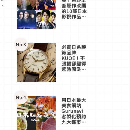
包，
吾原作改編
的10部日本
影視作品推
薦
No.
3
必買日系腕
錶品牌
KUOE！不
張揚卻經得
起時間洗鍊
的經典之作
五選
No.
4
用日本最大
美食網站
Gurunavi
客製化預約
九大都市餐
廳，打造專