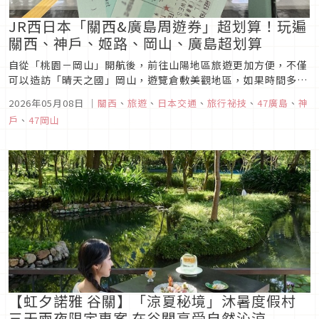
JR西日本「關西&廣島周遊券」超划算！玩遍
關西、神戶、姬路、岡山、廣島超划算
自從「桃園－岡山」開航後，前往山陽地區旅遊更加方便，不僅
可以造訪「晴天之國」岡山，遊覽倉敷美觀地區，如果時間多一
點的話，更可以安排廣島，甚至到關西地區！這篇就來介紹大家
2026年05月08日
｜
關西
、
旅遊
、
日本交通
、
旅行祕技
、
47廣島
、
神
這張JR西日本推出的「關西&廣島周遊券」，不僅超好用又便
戶
、
47岡山
宜！
【虹夕諾雅 谷關】「涼夏秘境」沐暑度假村
三天兩夜限定專案 在谷關享受自然沁涼