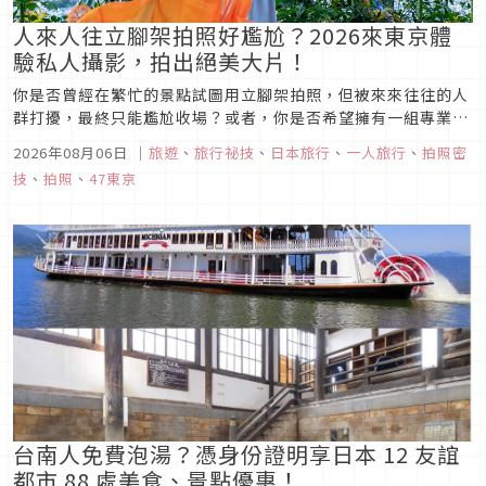
人來人往立腳架拍照好尷尬？2026來東京體
驗私人攝影，拍出絕美大片！
你是否曾經在繁忙的景點試圖用立腳架拍照，但被來來往往的人
群打擾，最終只能尷尬收場？或者，你是否希望擁有一組專業且
充滿個人風格的旅行照片，而不是千篇一律的自拍？來東京參加
2026年08月06日
｜
旅遊
、
旅行祕技
、
日本旅行
、
一人旅行
、
拍照密
我們的私人攝影體驗，讓專業攝影師為你捕捉每一刻的美麗，拍
技
、
拍照
、
47東京
出絕美大片，讓你的旅行回憶更加獨特而珍貴。
台南人免費泡湯？憑身份證明享日本 12 友誼
都市 88 處美食、景點優惠！