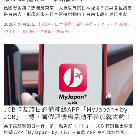
出國想省錢？想體驗東京、大阪以外的日本秘境？如果各位讀者
是台南人，那麼未來去日本直接賺翻啦！台南市政府與日本友誼
市合作攜手專屬優惠，自2026年7月1日～2027年3月31日，出
2026年07月25日
｜
旅遊
、
日本旅遊
、
旅行祕技
、
別府
、
別府温泉
、
示身分證或台南市民卡正本即可享觀光優惠。一起來看看下次要
47山口
、
山口縣
、
47滋賀
、
滋賀縣
安排去哪裡玩吧！
JCB卡友旅日必備神級APP「MyJapan+ by
JCB」上線，暑假超優惠活動不參加就太虧！
為了讓旅客的日本行「多一點美好（＋）」，JCB 特別推出專屬
旅遊 APP「MyJapan+ by JCB」。這款 APP 主打成為旅客手