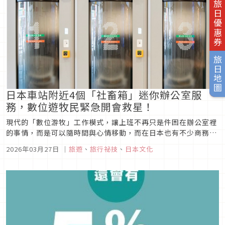
旅日優惠券
旅日地圖
日本車站附近4個「社畜箱」迷你辦公室服
務，數位遊牧民緊急開會救星！
現代的「數位游牧」工作模式，讓上班不再只是件困在辦公室裡
的事情，而是可以隨時間與心情移動，而在日本也有不少商務旅
客和數位游牧工作者，這篇就來介紹4個日本車站周邊適合臨時
2026年03月27日
｜
旅遊
、
旅行祕技
、
日本文化
要開視訊會議的地方！