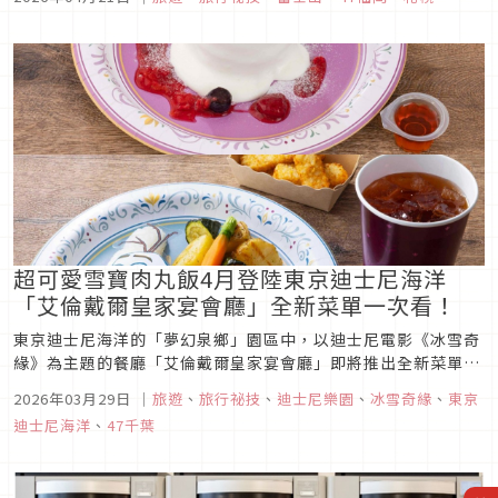
且若在白天搭的話，兩家其實都有提供富士山航線選位介紹，讓
你擁有更豐富的旅遊體驗！
超可愛雪寶肉丸飯4月登陸東京迪士尼海洋
「艾倫戴爾皇家宴會廳」全新菜單一次看！
東京迪士尼海洋的「夢幻泉鄉」園區中，以迪士尼電影《冰雪奇
緣》為主題的餐廳「艾倫戴爾皇家宴會廳」即將推出全新菜單！
從 2026年4月4日起，這間充滿《冰雪奇緣》魔法氛圍的餐廳將
2026年03月29日
｜
旅遊
、
旅行祕技
、
迪士尼樂園
、
冰雪奇緣
、
東京
帶來更多令人驚喜的美食選擇，讓遊客更能沉浸在安娜與艾莎的
迪士尼海洋
、
47千葉
奇幻世界中。