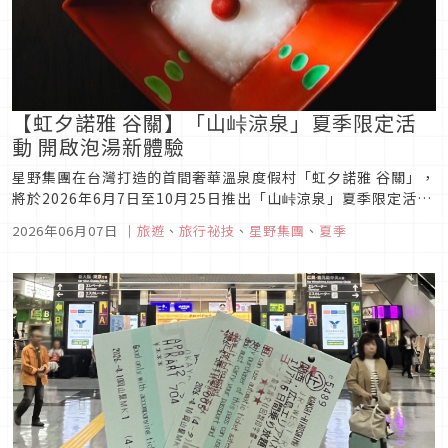
【虹夕諾雅 谷關】「山峠涼泉」夏季限定活
動 開啟泡湯新體驗
星野集團在台灣打造的首間奢華溫泉度假村「虹夕諾雅 谷關」，
將於2026年6月7日至10月25日推出「山峠涼泉」夏季限定活
動。台灣位處於亞熱帶地區，四季尤以夏季期間較長。面對全球
2026年06月07日
｜
旅遊
、
旅行祕技
、
星野集團
、
夏季
氣候變遷、夏季逐年 延長的趨勢，現代旅人偏好尋求遠離塵囂的
避暑勝地。谷關位於群山包圍、海拔800公尺處的溪谷山 麓地，
且夏季...