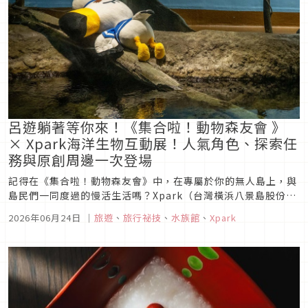
呂遊躺著等你來！《集合啦！動物森友會 》
× Xpark海洋生物互動展！人氣角色、探索任
務與原創周邊一次登場
記得在《集合啦！動物森友會》中，在專屬於你的無人島上，與
島民們一同度過的慢活生活嗎？Xpark（台灣橫浜八景島股份有
限公司）將於2026年7月1日（三）至9月30日（三）期間，攜
2026年06月24日
｜
旅遊
、
旅行祕技
、
水族館
、
Xpark
手任天堂株式会社及台灣任天堂股份有限公司，首度於台灣推出
《集合啦！動物森友會》海洋生物互動體驗展。並於2026年6月
27日...