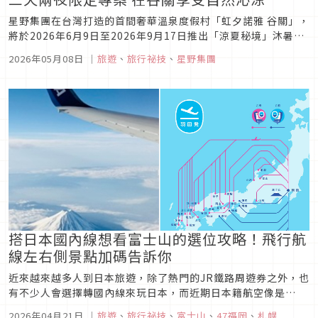
星野集團在台灣打造的首間奢華溫泉度假村「虹夕諾雅 谷關」，
將於2026年6月9日至2026年9月17日推出「涼夏秘境」沐暑度
假村三天兩夜限定專案。谷關位於群山包圍、海拔800公尺處的
2026年05月08日
｜
旅遊
、
旅行祕技
、
星野集團
溪谷山麓地，且夏季氣溫與市區相差攝氏五度，即使盛夏也舒適
涼爽。2021年首度提出「沐暑度假村」住宿概念，提倡以正向
心情...
搭日本國內線想看富士山的選位攻略！飛行航
線左右側景點加碼告訴你
近來越來越多人到日本旅遊，除了熱門的JR鐵路周遊券之外，也
有不少人會選擇轉國內線來玩日本，而近期日本籍航空像是
JAL、ANA也常有買國際線送一段國內線的促銷，非常划算！而
2026年04月21日
｜
旅遊
、
旅行祕技
、
富士山
、
47福岡
、
札幌