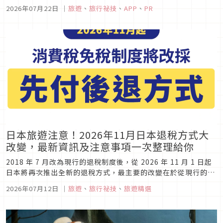
中的旅日小幫手，從日本上網、優惠券、實用旅行資訊，到未來
2026年07月22日
｜
旅遊
、
旅行祕技
、
APP
、
PR
即將推出的美食預約與推薦功能，都能在手機中輕鬆搞定。對準
備暑假去日本的 JCB 卡友來說，出發前先下載，絕對...
日本旅遊注意！2026年11月日本退稅方式大
改變，最新資訊及注意事項一次整理給你
2018 年 7 月改為現行的退稅制度後，從 2026 年 11 月 1 日起
日本將再次推出全新的退稅方式，最主要的改變在於從現行的購
入物品當日完成退稅手續並完成退款，變成了離開日本時完成退
2026年07月12日
｜
旅遊
、
旅行祕技
、
旅遊精選
稅手續並於之後退還稅款的「先付後退」方式。所有旅客都需要
在機場完成退稅確認的手續，初期可能會造成在機場完成出關...