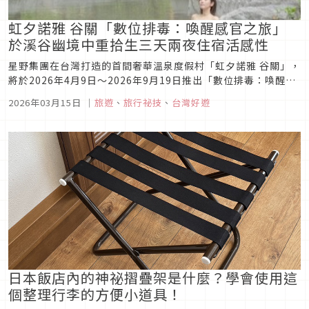
虹夕諾雅 谷關「數位排毒：喚醒感官之旅」
於溪谷幽境中重拾生三天兩夜住宿活感性
星野集團在台灣打造的首間奢華溫泉度假村「虹夕諾雅 谷關」，
將於2026年4月9日～2026年9月19日推出「數位排毒：喚醒感
官之旅」三天兩夜住宿專案。邀請旅人暫時放下帶來疲憊的數位
2026年03月15日
｜
旅遊
、
旅行祕技
、
台灣好遊
裝置，於包場溫泉的氤氳與山林步道的蟬鳴間重新擁抱自然，在
靜謐的留白時光裡放慢節奏，找回內心平衡與安定。
日本飯店內的神祕摺疊架是什麼？學會使用這
個整理行李的方便小道具！