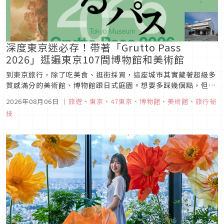
深度東京迷必存！帶著「Grutto Pass
2026」逛遍東京107間博物館和美術館
到東京旅行，除了吃美食、逛街採買，這座城市其實藏著超級多
質感滿分的美術館、博物館跟日式庭園。想要多踩幾個點，但又
怕門票費用讓荷包大失血嗎？那你絕對不能錯過這張東京寶藏票
2026年08月06日
｜
旅遊
、
東京
、
47東京
、
博物館
、
美術館
、
旅行祕
券—「東京博物館／美術館通票Grutto Pass 2026（東京・ミ
技
ュージアム ぐるっとパス2026）」！只要拿著這張 Pass，...