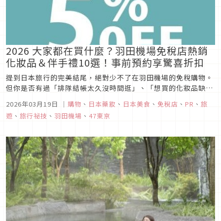
2026 大家都在買什麼？羽田機場免稅店熱銷
化妝品＆伴手禮10選！事前預約享驚喜折扣
提到日本旅行的完美結尾，絕對少不了在羽田機場的免稅購物。
但你是否有過「排隊結帳太久沒時間逛」、「想買的化妝品缺
貨」這一類經驗呢？近期，羽田機場免稅店「TIAT DUTY
2026年03月19日
｜
購物
、
日本藥妝
、
日本美食
、
免稅店
、
PR
、
旅
FREE」的事前預約網站，已成為在對流行趨勢敏感的女性之間
遊
、
旅行祕技
、
羽田機場
、
47東京
的旅遊新常識。不只是方便，價格更是超乎想像地便宜又划算！
只要使用事前預約...