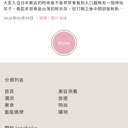
大家入住日本飯店的時候是不是常常會看到入口牆角有一個神祕
架子，看起來很像是台灣的晾衣架，但打開之後中間卻是軟軟的
布條，衣服或毛巾放上去很容易滑下來，其實這是日本飯店為了
2026年03月09日
｜
旅遊
、
旅行祕技
解決置物空間不足問題所設計的貼心小物「バゲージ ラック
Baggage Rack）」行李置物架。
More
分類列表
首頁
美容保養
潮流
旅遊
美食
時尚
藝能娛樂
購物
關於Japaholic