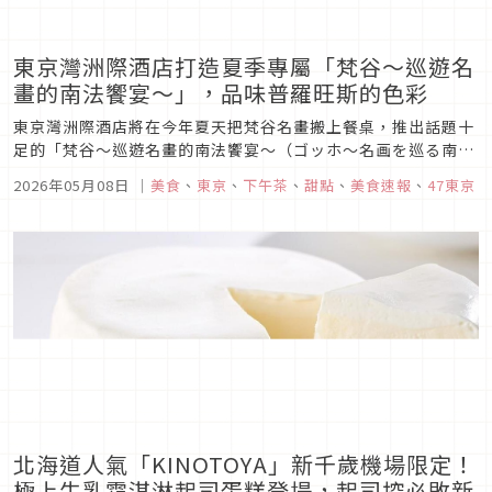
東京灣洲際酒店打造夏季專屬「梵谷～巡遊名
畫的南法饗宴～」，品味普羅旺斯的色彩
東京灣洲際酒店將在今年夏天把梵谷名畫搬上餐桌，推出話題十
足的「梵谷～巡遊名畫的南法饗宴～（ゴッホ～名画を巡る南仏
の饗宴～）」。從前菜《夜晚露天咖啡座（Café Terrace at
2026年05月08日
｜
美食
、
東京
、
下午茶
、
甜點
、
美食速報
、
47東京
Night）》到主菜《亞爾附近的吊橋（Langlois Bridge at
Arles）》，將梵谷筆下鮮豔奔放的色彩與...
北海道人氣「KINOTOYA」新千歲機場限定！
極上牛乳霜淇淋起司蛋糕登場，起司控必敗新