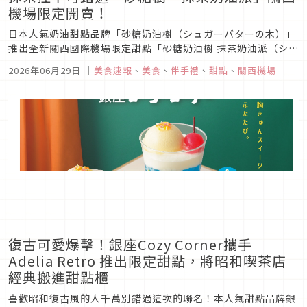
機場限定開賣！
日本人氣奶油甜點品牌「砂糖奶油樹（シュガーバターの木）」
推出全新關西國際機場限定甜點「砂糖奶油樹 抹茶奶油派（シュ
ガーバターの木 シュガーバターパイ 抹茶）」，將於2026年6
2026年06月29日
｜
美食速報
、
美食
、
伴手禮
、
甜點
、
關西機場
月2日起正式開賣。以人氣商品「砂糖奶油派（シュガーバター
パイ）」為基礎，全新抹茶口味結合濃郁奶油香與微苦抹茶風
味，打造出專屬...
復古可愛爆擊！銀座Cozy Corner攜手
Adelia Retro 推出限定甜點，將昭和喫茶店
經典搬進甜點櫃
喜歡昭和復古風的人千萬別錯過這次的聯名！本人氣甜點品牌銀