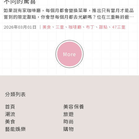
不同的驚喜
如果說有家咖啡廳，每個月都會變換菜單，推出只有當月才能品
嘗到的限定甜點，你會想每個月都去光顧嗎？位在三重縣鈴鹿市
白子車站附近的「喫茶 ぽると」，就是這樣一家會每月更換甜點
2026年03月01日
｜
美食
、
三重
、
咖啡廳
、
布丁
、
甜點
、
47三重
的店家，由店主獻上的每月限定菜單，以充滿驚喜感又富有季節
特色的甜點，來打動顧客的味蕾
More
分類列表
首頁
美容保養
潮流
旅遊
美食
時尚
藝能娛樂
購物