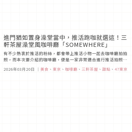
進門猶如置身澡堂當中，推活跑咖就選這！三
軒茶屋澡堂風咖啡廳「SOMEWHERE」
有不少熱衷於推活的粉絲，都會帶上推活小物一起去咖啡廳拍拍
照，而本次要介紹的咖啡廳，便是一家非常適合進行推活拍照的
澡堂風咖啡廳，簡約中卻帶點獨特的風格，不論怎麼拍都能拍出
2026年03月20日
｜
美食
、
東京
、
咖啡廳
、
三軒茶屋
、
甜點
、
47東京
讓人滿意的質感美照，就讓我們一起來看看這家位於東京三軒茶
屋的咖啡廳「SOMEWHERE」吧！