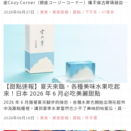
座Cozy Corner（銀座コージーコーナー）攜手復古玻璃器皿品
牌 Adelia Retro（アデリアレトロ），推出期間限定聯名甜點
2026年06月27日
｜
美食
、
美食速報
、
甜點
、
下午茶
、
47東京
系列。本次聯名以「復古可愛（レトロかわいい）」為主題，將
喫茶店文化、復古花紋玻璃杯與懷舊甜點元素結合，打造出 ...
【甜點速報】夏天來臨，各種美味水果吃起
來！日本 2026 年 6 月必吃美麗甜點
2026 年 6 月隨著夏天腳步的接近，各種水果也開始出現在超市
中及甜點櫃裡。講到夏季水果當然也少不了美味的哈蜜瓜，其他
像是柑橘、芒果等也陸續登場。想要一口氣吃到多種季節水果風
2026年06月16日
｜
美食
、
美食速報
、
甜點
、
伴手禮
味，選擇水果系甜點準沒錯！這個夏季，就來品嚐眾多新鮮水果
帶來的美麗好滋味吧！