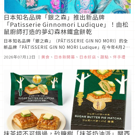
日本知名品牌「銀之森」推出新品牌
「Patisserie Ginnomori Ludique」！由松
鼠廚師打造的夢幻森林鐵盒餅乾
日本知名品牌「銀之森」（PÂTISSERIE GIN NO MORI）的全
新品牌「PÂTISSERIE GIN NO MORI Ludique」在今年4月25
日於大阪開幕後，隨後於6月11日在名古屋的商業施設
2026年07月12日
｜
美食
、
日本新開幕
、
日本好店
、
甜點
、
伴手禮
「HAERA」展開2號店，並推出2款新商品系列，一起來看看！
抹茶控不可錯過，砂糖樹「抹茶奶油派」關西