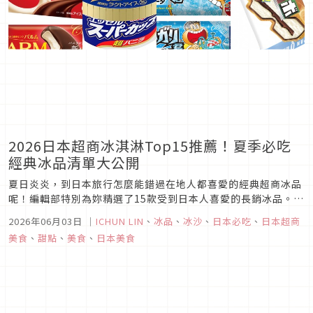
2026日本超商冰淇淋Top15推薦！夏季必吃
經典冰品清單大公開
夏日炎炎，到日本旅行怎麼能錯過在地人都喜愛的經典超商冰品
呢！編輯部特別為妳精選了15款受到日本人喜愛的長銷冰品。每
一款都能在超商輕鬆買到，每一口都讓人秒回味日本冰品的魅
2026年06月03日
｜
ICHUN LIN
、
冰品
、
冰沙
、
日本必吃
、
日本超商
力。無論妳喜歡濃郁，亦或是清爽的口味，這份清單都能滿足你
美食
、
甜點
、
美食
、
日本美食
的需求，出發前先筆記起來！