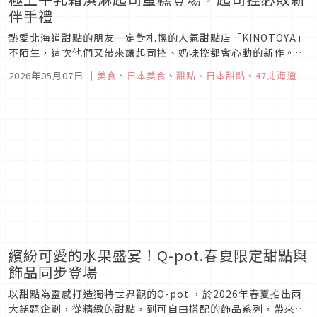
伴手禮
熱愛北海道甜點的朋友一定對札幌的人氣甜點店「KINOTOYA」
不陌生，這次他們又帶來讓起司控、奶味控都會心動的新作。全
新甜點「極上牛乳霜淇淋起司蛋糕」即將正式登場，並自2026
2026年05月07日
｜
美食
、
日本美食
、
甜點
、
日本甜點
、
47北海道
年6月1日（一）起，在新千歲機場內的期間限定店舖等地點開
賣，對常飛北海道或準備去北海道旅行的人來說，又多了一個必
買伴手禮的新...
繽紛可愛的水果盛宴！Q-pot.春夏限定甜點與
飾品同步登場
以甜點為靈感打造獨特世界觀的Q-pot.，於2026年春夏推出兩
大話題企劃，從精緻的甜點，到可自由搭配的飾品系列，帶來視