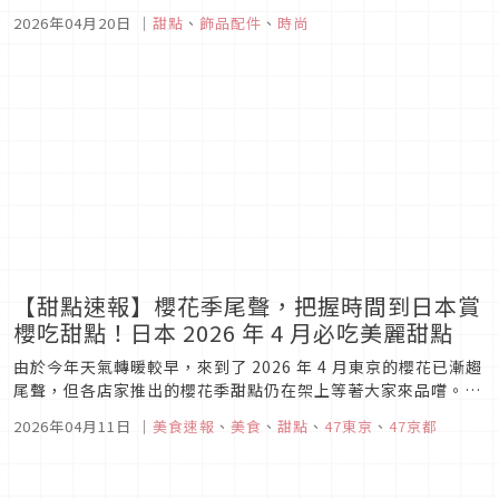
覺與味覺的雙重體驗。
2026年04月20日
｜
甜點
、
飾品配件
、
時尚
【甜點速報】櫻花季尾聲，把握時間到日本賞
櫻吃甜點！日本 2026 年 4 月必吃美麗甜點
由於今年天氣轉暖較早，來到了 2026 年 4 月東京的櫻花已漸趨
尾聲，但各店家推出的櫻花季甜點仍在架上等著大家來品嚐。即
使看不到盛開的櫻花，也可以用美麗又美味的甜點來撫慰你的
2026年04月11日
｜
美食速報
、
美食
、
甜點
、
47東京
、
47京都
心。除了以櫻花為發想的甜點外，也有以日式傳統風味的抹茶及
銅鑼燒為主角的各式甜點，不喜歡太過粉嫰或對櫻花、草莓無感
的朋友，也可...