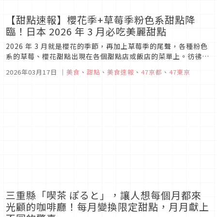
【甜點速報】櫻花季+草莓季粉色系甜點降
臨！日本 2026 年 3 月必吃美麗甜點
2026 年 3 月就是櫻花的季節，再加上草莓季的尾聲，各種粉色
系的草莓、櫻花甜點出現在各個甜點店或飯店的菜單上。彷彿全
日本的甜點都在向櫻花季及草莓季致敬一般，隨處是美味又美麗
2026年03月17日
｜
美食
、
甜點
、
美食速報
、
47京都
、
47東京
的季節限定甜品。這次也為大家整理幾個已公開或已販售的美麗
甜點，即使不能前往享用，也能讓眼睛吃吃美麗的影像，補一
下！
三重縣「喫茶 ぽると」，讓人想每個月都來
光顧的咖啡廳！每月變換限定甜點，月月獻上