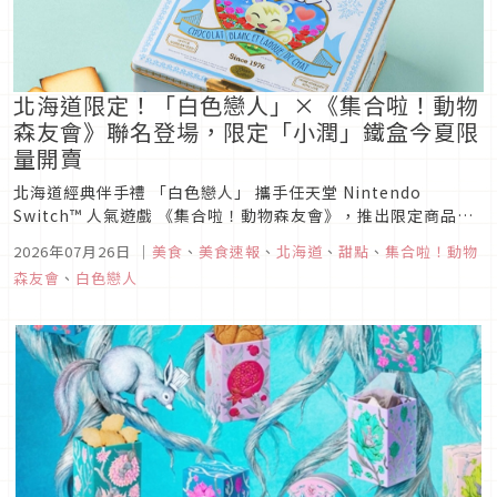
北海道限定！「白色戀人」×《集合啦！動物
森友會》聯名登場，限定「小潤」鐵盒今夏限
量開賣
北海道經典伴手禮 「白色戀人」 攜手任天堂 Nintendo
Switch™ 人氣遊戲 《集合啦！動物森友會》，推出限定商品
「白色戀人36片裝《集合啦！動物森友會 來自小潤》聯名鐵
2026年07月26日
｜
美食
、
美食速報
、
北海道
、
甜點
、
集合啦！動物
盒」。將於 2026 年 8 月 14 日（五）至 9 月 6 日（日） 限量
森友會
、
白色戀人
販售，僅能在大丸札幌店期間限定快閃店購買...