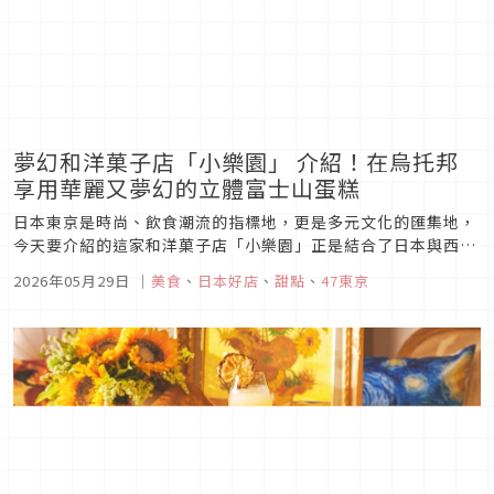
夢幻和洋菓子店「小樂園」 介紹！在烏托邦
享用華麗又夢幻的立體富士山蛋糕
日本東京是時尚、飲食潮流的指標地，更是多元文化的匯集地，
今天要介紹的這家和洋菓子店「小樂園」正是結合了日本與西洋
文化的甜點伴手禮店，光是外觀的粉紅異國風情就十分吸引人，
2026年05月29日
｜
美食
、
日本好店
、
甜點
、
47東京
其招牌商品更是精緻得令人讚嘆，現在就一起來看看「小樂園」
有哪些亮點！