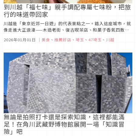
到川越「福七味」親手調配專屬七味粉，把旅
行的味道帶回家
川越是「東京近郊一日遊」的代表景點之一。踏入這座城市，就
像走進大正浪漫——木造老街、復古喫茶店、和菓子香氣四散的
巷弄，整座城市都瀰漫著懷舊又溫柔的氣息。今年因日劇《玻璃
2026年01月01日
｜
美食
、
推薦好店
、
埼玉
、
47埼玉
、
川越
之心》掀起話題的冰川神社，以及「吉伊卡哇 MOGUMOGU 本
舖」二號店也選址於此，更讓川越魅力再度升溫。而在這樣的城
市裡，2025...
無論是拍照打卡還是探索知識，這裡都能滿
足！在角川武藏野博物館展開一場「知識冒
險」吧