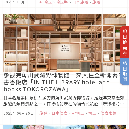
2025年11月15日
｜
47埼玉
、
埼玉縣
、
日本旅遊
、
旅遊
為此，專為訪日台灣旅客提供旅遊資訊的「完美行 旅遊情報」，
特別企劃並發布了一篇最新的埼玉深度旅遊文章，帶領讀者發掘
埼玉不為人知的另...
旅日優惠券
旅日地圖
參觀完角川武藏野博物館，來入住全新開幕的
書香飯店「IN THE LIBRARY hotel and
books TOKOROZAWA」
日本名建築師隈研吾操刀的角川武藏野博物館，是近年東京近郊
旅遊的熱門景點之一。而博物館所在的複合式設施「所澤櫻花
城」將於2025年7月迎來全新飯店「IN THE LIBRARY hotel
2025年06月26日
｜
旅遊
、
日本住宿
、
47埼玉
、
埼玉
、
住宿推薦
and books TOKOROZAWA」，是由知名集團Solare Hotels
and Resorts所打造...