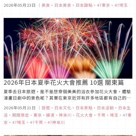
的「雨季限定」菜單。這次位於東京與名古屋等地都有分店的
2026年05月23日
｜
美食
、
日本美食
、
日本甜點
、
47東京
、
47埼玉
Takano Fruit Parlour（タカノフルーツパーラー），就端出
一整系列視覺與味覺都超夢幻的「梅雨限定聖代／和風甜點」。
本次...
2026年日本夏季花火大會推薦 10選 關東篇
夏季去日本旅遊，是不是想穿個美美的浴衣參加花火大會，體驗
漫畫日劇中的景色呢？其實在東京近郊有許多地區都有自己的花
火大會，如果在夏天去東京旅行時，不妨參考這篇2025日本關
2026年05月21日
｜
旅遊
、
日本文化
、
日本景點
、
日本活動
、
日本生
東推薦花火大會10選看看有沒有可以排入行程的吧！不論是跟家
活
、
期間限定
、
東京
、
橫濱
、
神奈川
、
花火大會
、
千葉
、
埼玉
、
47東
人朋友情侶旅遊都超推薦喔！
京
、
47埼玉
、
47千葉
、
47神奈川