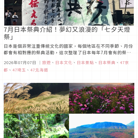
7月日本祭典介紹！夢幻又浪漫的「七夕天燈
祭」
日本是個非常注重傳統文化的國家，每個地區在不同季節、月份
都會有相對應的祭典活動，這次整理了日本每年7月會有的祭典
活動，讓大家可以在夏季來日本旅遊時，更深入體驗當地的祭
2026年07月07日
｜
旅遊
、
日本文化
、
日本景點
、
日本祭典
、
47京
典，感受季節與文化的息息相連！
都
、
47埼玉
、
47北海道