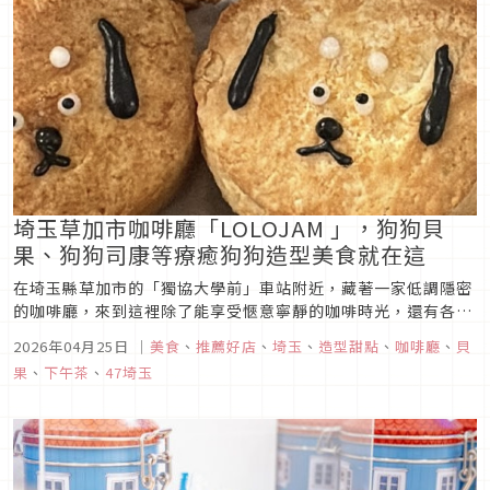
埼玉草加市咖啡廳「LOLOJAM 」，狗狗貝
果、狗狗司康等療癒狗狗造型美食就在這
在埼玉縣草加市的「獨協大學前」車站附近，藏著一家低調隱密
的咖啡廳，來到這裡除了能享受愜意寧靜的咖啡時光，還有各種
狗狗造型療癒美食等你來享用，像是狗狗造型的貝果、狗狗造型
2026年04月25日
｜
美食
、
推薦好店
、
埼玉
、
造型甜點
、
咖啡廳
、
貝
的司康等，喜愛犬系造型療癒餐點的人一定要來探店一番。
果
、
下午茶
、
47埼玉