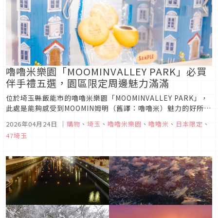
嚕嚕米樂園「MOOMINVALLEY PARK」必買
伴手禮五選，園區限定周邊魅力滿滿
位於埼玉縣飯能市的嚕嚕米樂園「MOOMINVALLEY PARK」，
此處是能夠感受到MOOMIN姆明（舊譯：嚕嚕米）魅力的好所
在，園區內不僅有許多與MOOMIN相關的造景裝飾，甚至還能參
2026年04月24日
｜
購物
、
埼玉
、
嚕嚕米樂園
、
嚕嚕米
、
日本限定
、
觀「MOOMIN的家」，這裡也販售著許多只有這裡才能買到的園
47埼玉
區限定MOOMIN伴手禮，以下將特別介紹5款MOOMI...