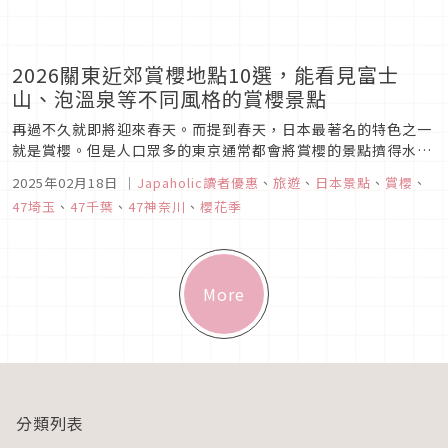
2026關東近郊賞櫻地點10選，能看見富士
山、泡溫泉等不同風格的賞櫻景點
再過不久就即將迎來春天。而提到春天，日本最著名的特色之一
就是賞櫻。但是人口眾多的東京通常都會將賞櫻的景點擠得水洩
不通，讓人不禁卻步。今天就讓編輯部為大家介紹東京外圍幾個
2025年02月18日
｜
Japaholic讀者優惠
、
旅遊
、
日本景點
、
賞櫻
、
縣，有著不同特色的賞櫻景點吧！
47埼玉
、
47千葉
、
47神奈川
、
櫻花季
More
分類列表