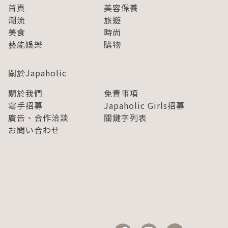
首頁
美容保養
潮流
旅遊
美食
時尚
藝能娛樂
購物
關於Japaholic
關於我們
免責事項
寫手招募
Japaholic Girls招募
廣告、合作洽談
關鍵字列表
お問い合わせ