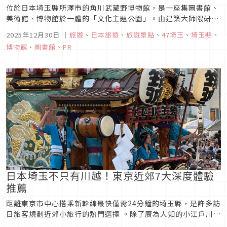
位於日本埼玉縣所澤市的角川武藏野博物館，是一座集圖書館、
美術館、博物館於一體的「文化主題公園」。由建築大師隈研吾
監修設計的巨大石構建築氣勢十足，而踏入館內的瞬間，一個完
2025年12月30日
｜
旅遊
、
日本旅遊
、
旅遊景點
、
47埼玉
、
埼玉縣
、
全不同於傳統博物館的「複合式藝文空間」便隨之展開。無論是
博物館
、
圖書館
、
PR
想在「書架劇場」拍攝震撼美照、喜歡新奇有趣的展示、熱衷沉
浸式藝術體驗的旅人—...
日本埼玉不只有川越！東京近郊7大深度體驗
推薦
距離東京市中心搭乘新幹線最快僅需24分鐘的埼玉縣，是許多訪
日旅客規劃近郊小旅行的熱門選擇 。除了廣為人知的小江戶川
越，埼玉縣其實還隱藏著許多充滿魅力的在地文化與特色體驗。