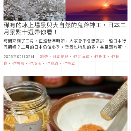
稀有的冰上場景與大自然的鬼斧神工，日本二
月景點十選帶你看！
時間來到了二月，正逢新年時節，大家會不會想安排一趟日本行
假期呢？二月的日本仍值冬季，雪景也特別的多，甚至還有著極
低機率才會出現的壯觀自然現象唷。今天，就讓我們一起來看看
2026年02月02日
｜
旅遊
、
日本景點
、
47北海道
、
47栃木
、
47長
二月的日本推薦景點十選，來做為各位安排出遊行程的參考吧！
野
、
47福島
、
47埼玉
、
47鳥取
、
47熊本