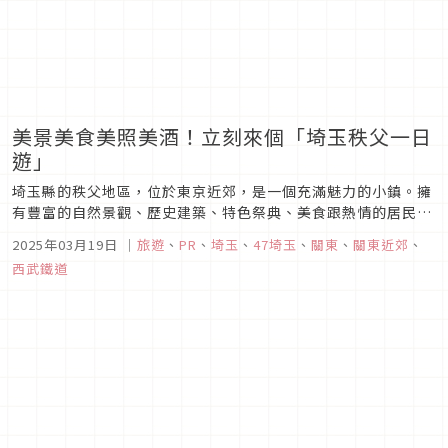
美景美食美照美酒！立刻來個「埼玉秩父一日
遊」
埼玉縣的秩父地區，位於東京近郊，是一個充滿魅力的小鎮。擁
有豐富的自然景觀、歷史建築、特色祭典、美食跟熱情的居民。
如果已經玩膩日本都會的話，不如前往秩父逛逛吧！無論你是跟
2025年03月19日
｜
旅遊
、
PR
、
埼玉
、
47埼玉
、
關東
、
關東近郊
、
朋友一起來、情侶約會，還是獨自旅行，在秩父都能創造給你帶
西武鐵道
來難忘的回憶。下次想逃離東京的喧囂時，不妨考慮這個只需80
分鐘車程的小鎮，感...