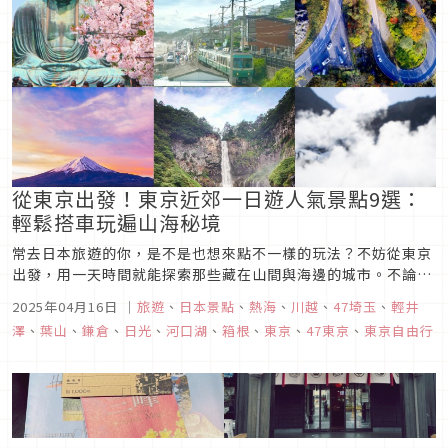
從東京出發！東京近郊一日遊人氣景點9選：
輕鬆搭車玩遍山海秘境
常去日本旅遊的你，是不是也想來點不一樣的玩法？不妨從東京
出發，用一天時間就能探索那些藏在山間與海邊的城市。不論你
住在東京都內哪個角落，這些景點幾乎都能在兩小時內輕鬆抵
2025年04月16日
｜
旅遊
、
日本景點
、
熱海
、
川越
、
47埼玉
、
輕井
達，加上有許多一日票券可用，超級方便又省荷包。想體驗不一
澤
、
葉山
、
鎌倉
、
日光
、
河口湖
、
箱根
、
東京
、
47東京
、
東京自由行
樣的日本，來這幾個景點準沒錯。快準備好你的背包，跟著編輯
部一起出發吧！