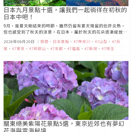
日本九月景點十選，讓我們一起徜徉在初秋的
日本中吧！
9月，是夏天剛結束的時節，雖然仍留有夏天殘留的些許炎熱，
但也感受到了秋天的涼意。在日本，屬於秋天的花朵逐漸綻放，
大地也換上了與春夏不同的全新景色，在這樣的9月，日本又有
2026年06月20日
｜
旅遊
、
日本景點
、
47神奈川
、
47山梨
、
47兵
哪些推薦的景點呢？今天，就讓我們一起來看看9月的日本景點
庫
、
47東京
、
47和歌山
、
47京都
、
47福島
、
47新潟
、
47埼玉
十選吧。
關東絕美紫陽花景點5選，東京近郊也有夢幻
花海與雲海秘境