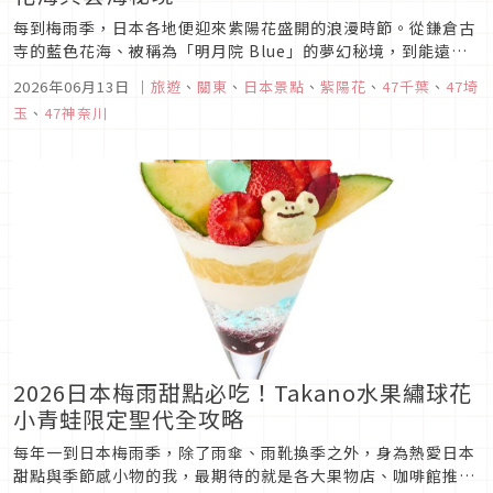
每到梅雨季，日本各地便迎來紫陽花盛開的浪漫時節。從鎌倉古
寺的藍色花海、被稱為「明月院 Blue」的夢幻秘境，到能遠眺
相模灣的山寺景色，甚至是漂浮雲海中的高原紫陽花，每一處都
2026年06月13日
｜
旅遊
、
關東
、
日本景點
、
紫陽花
、
47千葉
、
47埼
展現截然不同的初夏魅力。本篇文章精選關東地區必訪的紫陽花
玉
、
47神奈川
絕景，不只有歷史寺院與療癒散策路，還有只有雨季才能欣賞到
的限定風景，快趁...
2026日本梅雨甜點必吃！Takano水果繡球花
小青蛙限定聖代全攻略
每年一到日本梅雨季，除了雨傘、雨靴換季之外，身為熱愛日本
甜點與季節感小物的我，最期待的就是各大果物店、咖啡館推出