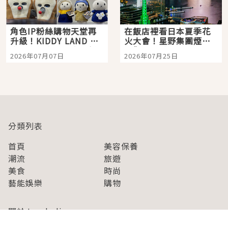
角色IP粉絲購物天堂再
在飯店裡看日本夏季花
升級！KIDDY LAND 原
火大會！星野集團煙火
宿店吉伊卡哇迎客，新
景觀飯店6選，讓你不用
2026年07月07日
2026年07月25日
開幕 OMOKADO 店3分
人擠人悠閒欣賞
即達
分類列表
首頁
美容保養
潮流
旅遊
美食
時尚
藝能娛樂
購物
關於Japaholic