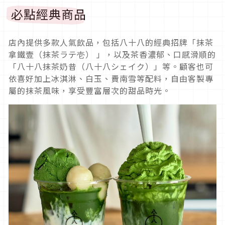
必點經典商品
店內提供多款人氣飲品，包括八十八的經典招牌「抹茶
拿鐵壹（抹茶ラテ壱） 」，以及茶香濃郁、口感滑順的
「八十八抹茶奶昔（八十八シェイク）」等。顧客也可
依喜好加上冰淇淋、白玉、費南雪等配料，自由客製專
屬的抹茶風味，享受豐富層次的甜品時光。