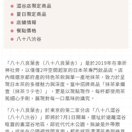
澀谷店限定商品
夏日限定商品
店鋪情報
餐點價格
八十八渋谷
「八十八良葉舍（八十八良葉舎）」是於2019年在車折
神社旁，以僅僅2坪空間起家的日本茶專門飲品店。店
內精選京都府產的特色茶款與單一產地抹茶，致力於呈
現日本茶的多樣魅力與深度。當中招牌商品「抹茶拿鐵
壹（抹茶ラテ壱）」，更是以現點現作、每杯都使用茶
筅細心手刷，展現對每一口風味的講究。
「八十八良葉舎」於東京的第二家分店「八十八澀谷
（八十八渋谷）」即將於7月1日開幕，選址於遠離澀谷
喧囂的裏澀谷地區，鄰近代代木公園。無論是外帶散
步，或坐在公園裡悠閒享用，都能感受濃濃茶香與綠意