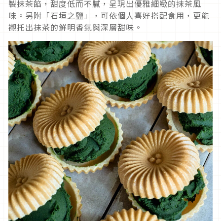
製抹茶餡，甜度低而不膩，呈現出優雅細緻的抹茶風
味。另附「石垣之鹽」，可依個人喜好搭配食用，更能
襯托出抹茶的鮮明香氣與深層甜味。