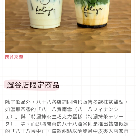
圖片來源
澀谷店限定商品
除了飲品外，八十八各店鋪同時也販售多款抹茶甜點，
如濃郁茶香的「八十八費南雪（八十八フィナンシ
ェ）」與「特濃抹茶生巧克力蛋糕（特濃抹茶テリー
ヌ）」等。而即將開幕的八十八澀谷則是推出該店限定
的「八十八最中」，這款甜點以酥脆最中皮夾入店家自