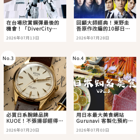
在台場欣賞鋼彈最後的
回顧大師經典！東野圭
機會！「DiverCity
吾原作改編的10部日本
Tokyo Plaza」搭船、
影視作品推薦
2026年07月13日
2026年07月28日
購物、美食及夜景，一
次全體驗
No.
3
No.
4
必買日系腕錶品牌
用日本最大美食網站
KUOE！不張揚卻經得起
Gurunavi 客製化預約九
時間洗鍊的經典之作五
大都市餐廳，打造專屬
2026年07月20日
2026年07月03日
選
美食體驗！