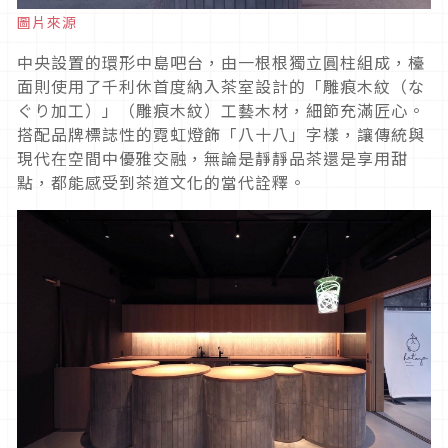
圖片來源
中央設置的環形中島吧台，由一根根獨立圓柱組成，檯
面則使用了千利休首度納入茶室設計的「雕痕木紋（な
ぐり加工）」（雕痕木紋）工藝木材，細節充滿匠心。
搭配品牌標誌性的霓虹燈飾「八十八」字樣，讓傳統與
現代在空間中優雅交融，無論是靜靜品茶還是享用甜
點，都能感受到茶道文化的當代詮釋。