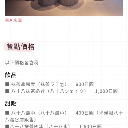
圖片來源
餐點價格
以下價格皆含稅
飲品
■ 抹茶拿鐵壹（抹茶ラテ壱） 800日圓
■ 八十八抹茶奶昔（八十八シェイク） 1,000日圓
甜點
■ 八十八最中（八十八最中） 400日圓（※僅限八十
八澀谷店販售）
■八十八抹茶刨冰（八十八氷） 1,600日圓