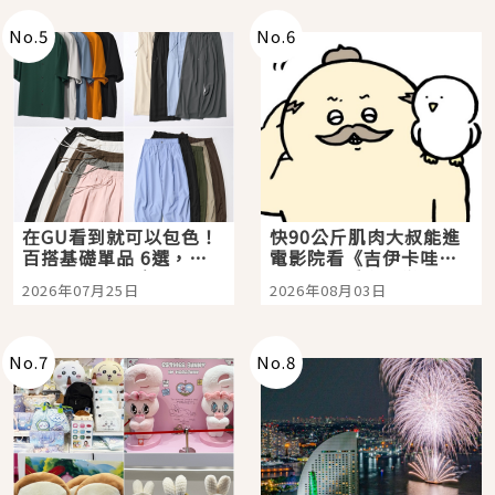
No.
5
No.
6
在GU看到就可以包色！
快90公斤肌肉大叔能進
百搭基礎單品 6選，閉
電影院看《吉伊卡哇》
眼全收也不心疼
嗎？日本重金屬樂團
2026年07月25日
2026年08月03日
「打首」會長與nagano
老師一同給出了答案
No.
7
No.
8