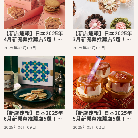
【新店速報】日本2025年
【新店速報】日本2025年
4月新開幕推薦店5選！超
3月新開幕推薦店5選！美
可愛焦糖小熊伴手禮現身
到不行的玫瑰貓舌餅乾一
2025年04月09日
2025年03月03日
東京
躍成為東京車站購買首選
【新店速報】日本2025年
【新店速報】日本2025年
6月新開幕推薦店5選！跟
5月新開幕推薦店5選！原
著東京吃貨地圖走就對了
宿蜜芋到大阪焦糖，一場
2025年06月09日
2025年05月02日
甜點小旅行正在出發