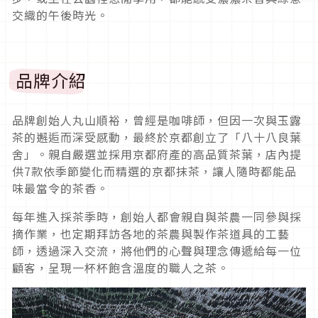
交織的午後時光。
品牌介紹
品牌創始人丸山順裕，曾經是咖啡師，但因一次與玉露
茶的邂逅而深受感動，最終於京都創立了「八十八良葉
舍」。親自嚴選並採用京都府產的高品質茶葉，店內提
供7款依季節變化而精選的京都抹茶，讓人隨時都能品
味最當令的茶香。
每年進入採茶季時，創始人都會親自與茶農一同參與採
摘作業，也定期拜訪各地的茶農與製作茶道具的工藝
師，透過深入交流，將他們的心聲與理念傳遞給每一位
顧客，呈現一杯杯飽含溫度的職人之茶。