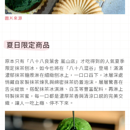
圖片來源
夏日限定商品
原本只有「八十八良葉舍 嵐山店」才吃得到的人氣夏季
限定抹茶刨冰，如今也將在「八十八澀谷」登場！滿滿
濃郁抹茶糖漿淋在細緻刨冰上，一口口舀下，冰層深處
悄藏自家製抹茶煉乳與綿密抹茶奶蓋泡沫，層層驚喜在
舌尖綻放。搭配抹茶冰淇淋、白玉等豐富配料，再淋上
特製抹茶蜜，每一口都是濃厚茶香與清涼口感的完美交
織，讓人一吃上癮、停不下來。