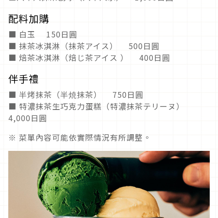
配料加購
■ 白玉 150日圓
■ 抹茶冰淇淋（抹茶アイス） 500日圓
■ 焙茶冰淇淋（焙じ茶アイス ） 400日圓
伴手禮
■ 半烤抹茶（半焼抹茶） 750日圓
■ 特濃抹茶生巧克力蛋糕（特濃抹茶テリーヌ）
4,000日圓
※ 菜單內容可能依實際情況有所調整。