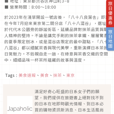
■ 地址：東京都渋谷区神山町3−8
旅日優惠券
■ 營業時間：8:00～18:00
於2023年在淺草開設一號店後，「八十八良葉舎」即將
在今年7月迎來東京第二間分店「八十八澀谷」，選址
於代代木公園旁的靜謐街區，延續品牌對抹茶品質與職
旅日地圖
人精神的堅持。不論是講究手刷的抹茶拿鐵、層層驚喜
的夏季限定刨冰，或是澀谷店限定的最中甜點，「八十
八澀谷」都以細膩茶香與現代美學，重新演繹日本茶的
日常魅力。不妨親自走一趟，在綠意與茶香交織的空間
中，細細品味一杯茶所蘊藏的故事與溫度。
Tags :
美食速報
、
美食
、
抹茶
、
東京
滿足好奇心旺盛的日系女子們的願
望，我們提供在旅遊書上絕對找不到
的日本在地即時觀光情報、到日本必
買的購物資訊新消息、日本生活風尚