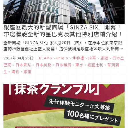
銀座區最大的新型商場「GINZA SIX」開幕！
帶您體驗全新的星巴克及其他特別店鋪介紹！
全新商場「GINZA SIX」於4月20日（四），在原本位於東京銀
座的松阪屋舊址上盛大開幕！這個號稱是銀座地區最大到新商
場，就在銀座6丁目•銀座中央通上的UNIQLO前面，是座集合
2017年04月26日
｜
BEAMS
、
uniqlo
、
伴手禮
、
抹茶
、
旅遊
、
日本星
了商辦、文化、交流設施、空中庭園、觀光景點等，擁有地下6
巴克
、
日本景點
、
日本美妝
、
日本雜貨
、
東京
、
祇園辻利
、
草間彌
層加地上13層的大規模商場。地下2樓～6樓以及13樓的部分是
生
、
購物
、
銀座
商業...