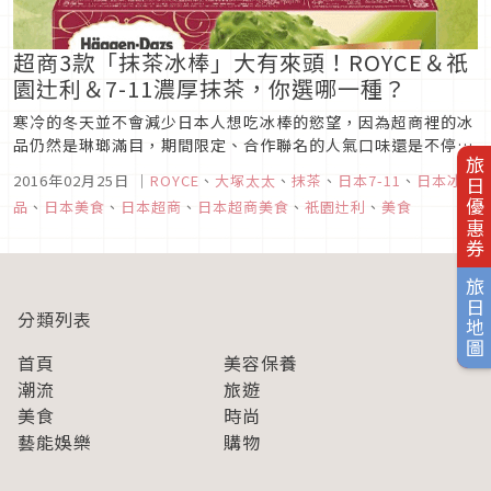
超商3款「抹茶冰棒」大有來頭！ROYCE＆祇
園辻利＆7-11濃厚抹茶，你選哪一種？
寒冷的冬天並不會減少日本人想吃冰棒的慾望，因為超商裡的冰
品仍然是琳瑯滿目，期間限定、合作聯名的人氣口味還是不停地
旅日優惠券
推陳出新，這篇文章要介紹的是目前超商裡3款令人冬天更想吃
2016年02月25日
｜
ROYCE
、
大塚太太
、
抹茶
、
日本7-11
、
日本冰
的抹茶冰棒，每一個都各有其特色喔！
品
、
日本美食
、
日本超商
、
日本超商美食
、
祇園辻利
、
美食
旅日地圖
分類列表
首頁
美容保養
潮流
旅遊
美食
時尚
藝能娛樂
購物