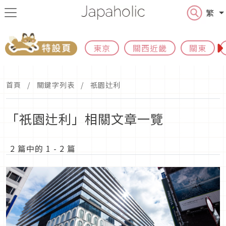
繁
東京
關西近畿
關東
首頁
關鍵字列表
祇園辻利
「祇園辻利」相關文章一覽
2 篇中的 1 - 2 篇