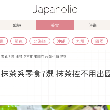
旅遊
美食
時尚
畿
關東
北海道
沖繩
九州
四國
系零食7選 抹茶控不用出國在台灣也買得到
系抹茶系零食7選 抹茶控不用