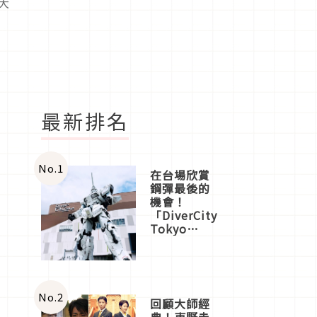
大
最新排名
No.
1
在台場欣賞
鋼彈最後的
機會！
「DiverCity
Tokyo
Plaza」搭
船、購物、
美食及夜
景，一次全
體驗
No.
2
回顧大師經
典！東野圭