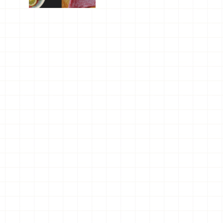
屬美食體
驗！