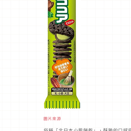
圖片來源
俗稱「北日本小熊餅乾」，酥脆的口感