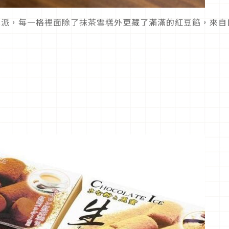
格狀雪派，每一格裡面除了抹茶雪糕外更藏了滿滿的紅豆餡，來自