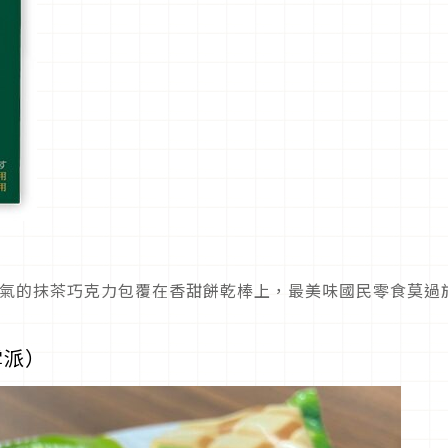
濃郁香氣的抹茶巧克力包覆在香甜餅乾棒上，最美味國民零食莫過
雪派）