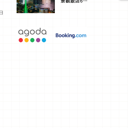
景觀飯店6
選，讓你不
用人擠人悠
日
閒欣賞