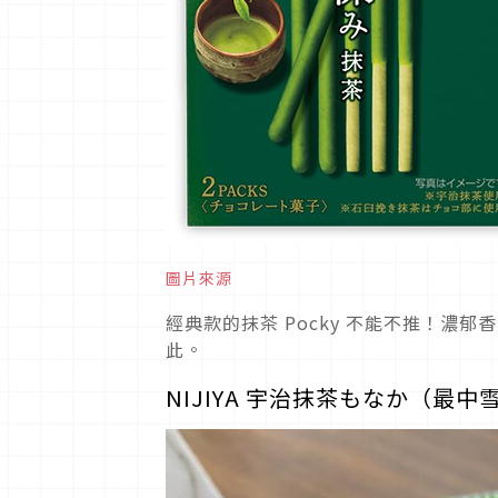
圖片來源
經典款的抹茶 Pocky 不能不推！
此。
NIJIYA 宇治抹茶もなか（最中