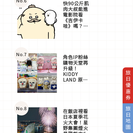
No.
6
快90公斤肌
肉大叔能進
電影院看
《吉伊卡
哇》嗎？日
本重金屬樂
團「打首」
會長與
nagano老師
一同給出了
No.
7
角色IP粉絲
答案
購物天堂再
升級！
旅日優惠券
KIDDY
LAND 原宿
店吉伊卡哇
迎客，新開
幕
OMOKADO
店3分即達
No.
8
旅日地圖
在飯店裡看
日本夏季花
火大會！星
野集團煙火