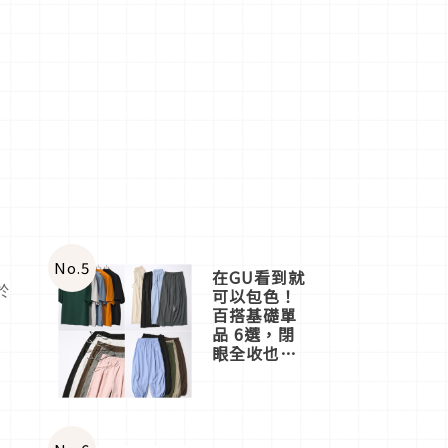
No.
5
在GU看到就
於
可以包色！
百搭基礎單
品 6選，閉
眼全收也不
心疼