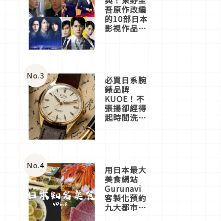
吾原作改編
的10部日本
影視作品推
薦
No.
3
必買日系腕
錶品牌
KUOE！不
張揚卻經得
起時間洗鍊
的經典之作
五選
No.
4
用日本最大
美食網站
Gurunavi
客製化預約
九大都市餐
廳，打造專