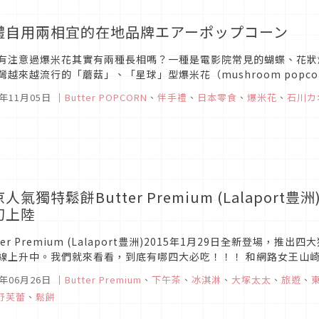
禮自用兩相宜的在地品牌エアーポップコーン
有注意過爆米花其實有兩種長相嗎？一種是電影院常見的蝴蝶、花狀爆米花（
灣越來越流行的「蘑菇」、「星球」型爆米花（mushroom pop
而爆裂開來，蝴蝶狀爆米花是從玉米的核心由內而外的炸裂開來；而..
5年11月05日
｜
Butter POPCORN
、
伴手禮
、
日本零食
、
爆米花
、
石川カ
人氣獨特鬆餅Butter Premium (Lalaport豊
初上陸
tter Premium (Lalaport豊洲)2015年1月29日全新登
線上升中。我們就來看看，到底有哪四大必吃！！！ 和網路女王山崎佳合作的O
40萬人追蹤的人氣網路女王山崎佳，每天投稿...
5年06月26日
｜
Butter Premium
、
下午茶
、
冰淇淋
、
大塚太太
、
旅遊
、
舒芙蕾
、
鬆餅