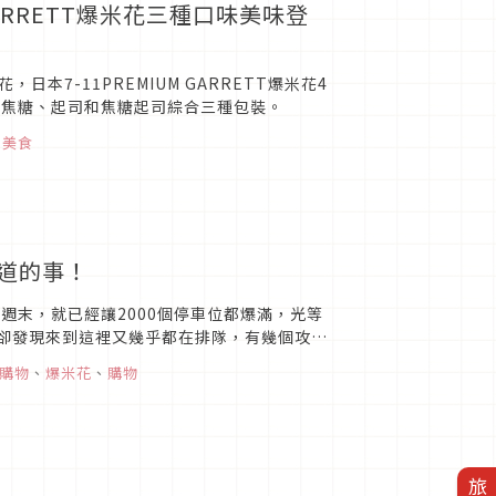
GARRETT爆米花三種口味美味登
本7-11PREMIUM GARRETT爆米花4
，有焦糖、起司和焦糖起司綜合三種包裝。
、
美食
知道的事！
個週末，就已經讓2000個停車位都爆滿，光等
、卻發現來到這裡又幾乎都在排隊，有幾個攻略
購物
、
爆米花
、
購物