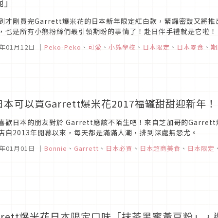
碗」
到才剛買完Garrett爆米花的日本新年限定紅白款，緊鑼密鼓又將
，也是所有小熊粉絲們最引領期盼的事情了！赴日伴手禮就是它啦！
7年01月12日
｜
Peko-Peko
、
可愛
、
小熊學校
、
日本限定
、
日本零食
、
期
日本可以買Garrett爆米花2017福罐甜甜迎新年！
喜歡日本的朋友對於 Garrett應該不陌生吧！來自芝加哥的Garr
店自2013年開幕以來，每天都是滿滿人潮，排到深處無怨尤。
7年01月01日
｜
Bonnie
、
Garrett
、
日本必買
、
日本超商美食
、
日本限定
arrett爆米花日本限定口味「抹茶黑蜜黃豆粉」