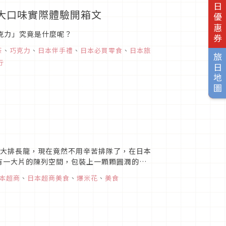
旅日優惠券
大口味實際體驗開箱文
巧克力」究竟是什麼呢？
茶
、
巧克力
、
日本伴手禮
、
日本必買零食
、
日本旅
旅日地圖
行
還要大排長龍，現在竟然不用辛苦排隊了，在日本
，有一大片的陳列空間，包裝上一顆顆圓潤的爆
本超商
、
日本超商美食
、
爆米花
、
美食