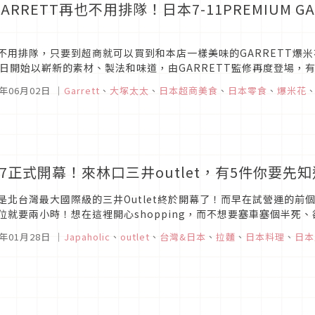
ARRETT再也不用排隊！日本7-11PREMIUM 
！
不用排隊，只要到超商就可以買到和本店一樣美味的GARRETT爆米花，日
6日開始以嶄新的素材、製法和味道，由GARRETT監修再度登場
6年06月02日
｜
Garrett
、
大塚太太
、
日本超商美食
、
日本零食
、
爆米花
/27正式開幕！來林口三井outlet，有5件你要先
是北台灣最大國際級的三井Outlet終於開幕了！而早在試營運的前
位就要兩小時！想在這裡開心shopping，而不想要塞車塞個半死
要先知道！
6年01月28日
｜
Japaholic
、
outlet
、
台灣&日本
、
拉麵
、
日本料理
、
日本