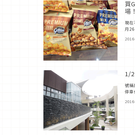
買G
場
現在
月2
201
1
號稱
停車
可是
201