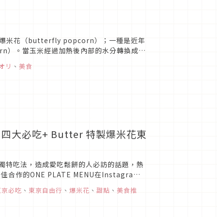
butterfly popcorn）；一種是近年
corn）。當玉米經過加熱後內部的水分轉換成水
.
オリ
、
美食
洲)四大必吃+ Butter 特製爆米花東
場，推出四大獨特吃法，造成愛吃鬆餅的人必訪的話題，熱
NE PLATE MENU在Instagram
東京必吃
、
東京自由行
、
爆米花
、
甜點
、
美食推