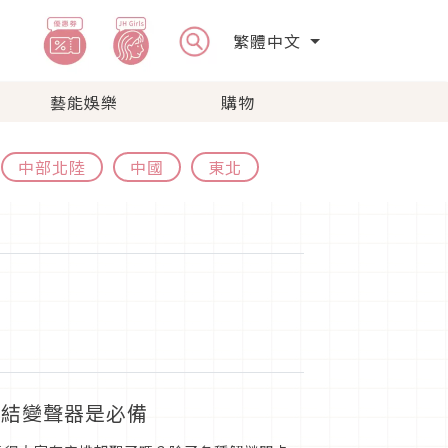
繁體中文
藝能娛樂
購物
中部北陸
中國
東北
蝶結變聲器是必備