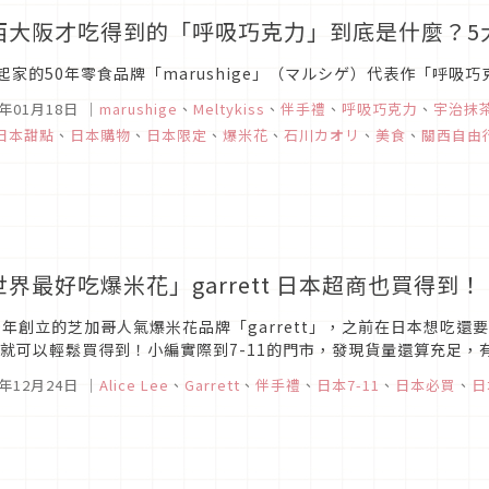
西大阪才吃得到的「呼吸巧克力」到底是什麼？5
起家的50年零食品牌「marushige」（マルシゲ）代表作「呼吸
6年01月18日
｜
marushige
、
Meltykiss
、
伴手禮
、
呼吸巧克力
、
宇治抹
日本甜點
、
日本購物
、
日本限定
、
爆米花
、
石川カオリ
、
美食
、
關西自由
世界最好吃爆米花」garrett 日本超商也買得到！
49年創立的芝加哥人氣爆米花品牌「garrett」，之前在日本想吃
11就可以輕鬆買得到！小編實際到7-11的門市，發現貨量還算充足
，看起來十分誘人。
5年12月24日
｜
Alice Lee
、
Garrett
、
伴手禮
、
日本7-11
、
日本必買
、
日