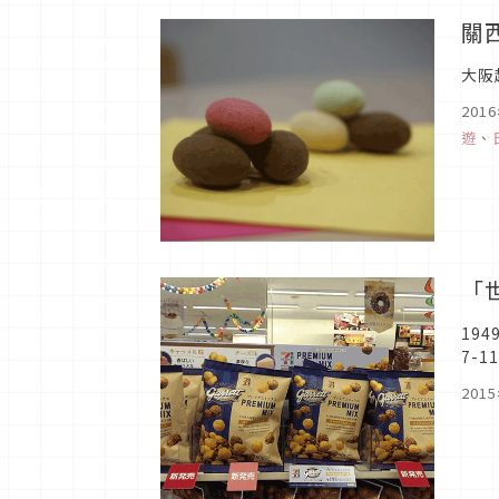
關
大阪
201
遊
、
「
19
7-
米花
201