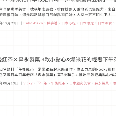
灣也是排隊美食，號稱地表最強、排隊排到天荒地老也無怨尤、來自芝加
的焦糖口味、還是越吃越順口的鹹起司口味，大家一定不陌生吧！
6年12月23日
｜
Peko-Peko
、
伴手禮
、
日本必吃
、
日本限定
、
日本零食
、
後紅茶×森永製菓 3款小點心&爆米花的輕奢下午
知名飲料「午後紅茶」常常跟品牌大廠合作，像固力果的Pocky和
它又跟日本百年老店「森永製菓」第7次聯手，推出三款經典點心作品
月底限定期間發售。
6年08月19日
｜
Vicky
、
下午茶
、
午後紅茶
、
日本超商美食
、
森永製菓
、