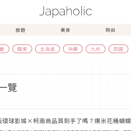
旅遊
美食
時尚
畿
關東
北海道
沖繩
九州
四國
一覽
阪環球影城×柯南商品買到手了嗎？爆米花桶蝴