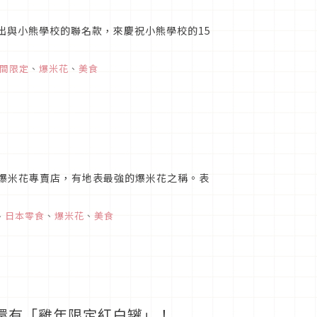
推出與小熊學校的聯名款，來慶祝小熊學校的15
間限定
、
爆米花
、
美食
ett爆米花專賣店，有地表最強的爆米花之稱。表
、
日本零食
、
爆米花
、
美食
，還有「雞年限定紅白罐」！