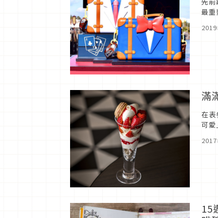
先前
最重
回台
201
滿
在表
可愛
201
1