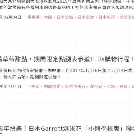
跟大家介紹過的大阪環球影城2019年最新柯南主題已經開始囉，不
要的當然還有各種柯南的週邊商品啦！相信大家都有買過大阪環球影
灣，來瞧瞧柯南造型的爆米花桶以及其他必買的商品與餐點吧！
9年02月04日
｜
伴手禮
、
大阪
、
日本景點
、
日本限定
、
日本雜貨
、
期間限
滿草莓甜點，期間限定點綴表參道Hills購物行程
參道Hills裡的5家餐廳・咖啡廳，自2017年1月16日起至2月1
」情人節品項，期間限定供應。
7年01月31日
｜
下午茶
、
期間限定
、
東京自由行
、
爆米花
、
甜點
、
美食
、
5週年快樂！日本Garrett爆米花「小熊學校版