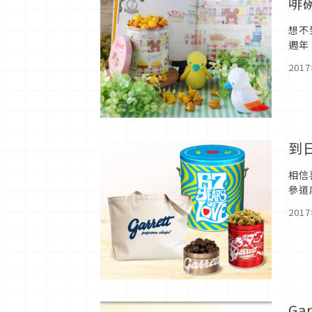
啡
想不
週年
201
到
相信
參道
201
G