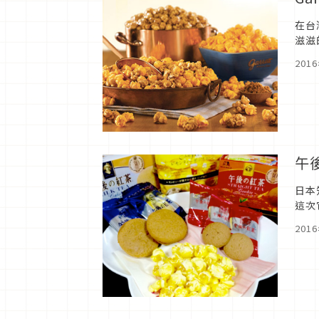
在台
滋滋
201
午
日本
這次
～8
201