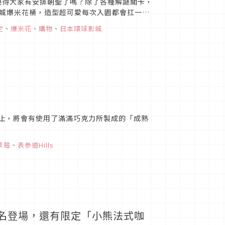
曉得大家有安排朝聖了嗎？除了各種解謎關卡，
城爆米花桶，造型超可愛每次入園都會扛一個
定
、
爆米花
、
購物
、
日本環球影城
！
4日為止，將會有使用了滿滿巧克力所製成的「成熟
草莓
、
表參道Hills
」聯名登場，還有限定「小熊法式咖