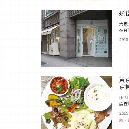
送
大家
在台
蒸氣
201
東京
京
Bu
度直
超過
201
薦
、