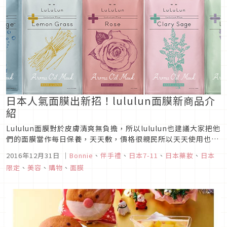
日本人氣面膜出新招！lululun面膜新商品介
紹
Lululun面膜對於皮膚清爽無負擔，所以lululun也建議大家把他
們的面膜當作每日保養，天天敷，價格很親民所以天天使用也不
會太傷荷包，再加上lululun面膜敷起來很舒服，敷完的隔天也
2016年12月31日
｜
Bonnie
、
伴手禮
、
日本7-11
、
日本藥妝
、
日本
會比較好上妝，所以深受不少女性歡迎～
限定
、
美容
、
購物
、
面膜