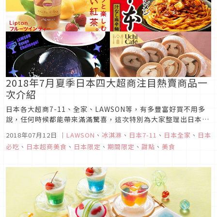
2018年7月夏季日本四大超商注目熱賣商品一
次介紹
日本各大超商7-11、全家、LAWSON等，有多豐富好買不用多
說，任何時候都能帶來滿滿驚喜，這次特別為大家整理出日本各
大超商近期人氣熱賣，甚至因爆量生產不及而暫時停止販售的商
2018年07月12日
｜
LAWSON
、
冰淇淋
、
日本7-11
、
日本全家
、
日本
品，在此分別以四大便利商店品牌做為區分，這陣子將前往日本
必吃
、
日本超商美食
、
日本限定
、
期間限定
、
甜點
、
美食
旅遊的朋友不妨多留意看看唷！