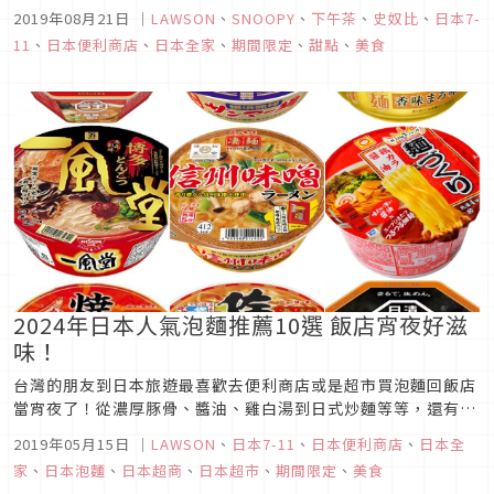
便利商店都是大家最好的選擇，這次為大家一口氣整理出8月份
2019年08月21日
｜
LAWSON
、
SNOOPY
、
下午茶
、
史奴比
、
日本7-
的人氣飲品和甜點，連同月底才要推出的新品預告都讓你知道，
11
、
日本便利商店
、
日本全家
、
期間限定
、
甜點
、
美食
Japaholic的讀者們只要跟著吃就對了！日本7-11自家甜點美味
又精采日...
2024年日本人氣泡麵推薦10選 飯店宵夜好滋
味！
台灣的朋友到日本旅遊最喜歡去便利商店或是超市買泡麵回飯店
當宵夜了！從濃厚豚骨、醬油、雞白湯到日式炒麵等等，還有與
拉麵名店聯手推出的系列杯麵讓你不用到店裡就能一嘗其誘人滋
2019年05月15日
｜
LAWSON
、
日本7-11
、
日本便利商店
、
日本全
味。日本泡麵口味不僅豐富且多樣化，一直不間斷推出新商品用
家
、
日本泡麵
、
日本超商
、
日本超市
、
期間限定
、
美食
來滿足大家的味蕾，讓人每次到了日本都有不同的驚喜，現在就