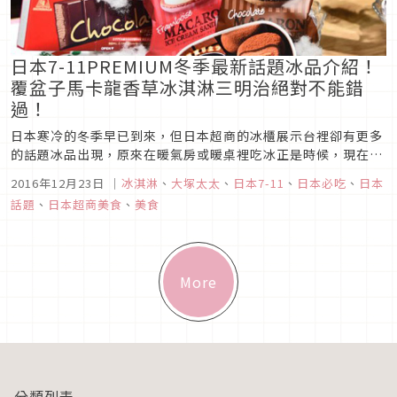
日本7-11PREMIUM冬季最新話題冰品介紹！
覆盆子馬卡龍香草冰淇淋三明治絕對不能錯
過！
日本寒冷的冬季早已到來，但日本超商的冰櫃展示台裡卻有更多
的話題冰品出現，原來在暖氣房或暖桌裡吃冰正是時候，現在馬
上來看一下日本7-11 特別企劃的PREMIUM冬のアイス又有什麼
2016年12月23日
｜
冰淇淋
、
大塚太太
、
日本7-11
、
日本必吃
、
日本
創意冰品是今年冬天必吃的呢？
話題
、
日本超商美食
、
美食
More
分類列表