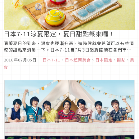
日本7-11涼夏限定，夏日甜點祭來囉！
隨著夏日的到來，溫度也逐漸升高，這時候就會希望可以有些清
涼的甜點來消暑一下。日本7-11自7月3日起將陸續在各門市推
出夏天專屬的夏日甜點祭囉！這次的甜點運用了各種夏日祭典的
2018年07月05日
｜
日本7-11
、
日本超商美食
、
日本限定
、
甜點
、
美
元素，並且透過繽紛的夏季色彩，讓人光看就覺得暑氣全消，而
食
且也十分適合帶去各大花火節或是祭典活動中食用，快來瞧瞧日
本7-11夏季甜...