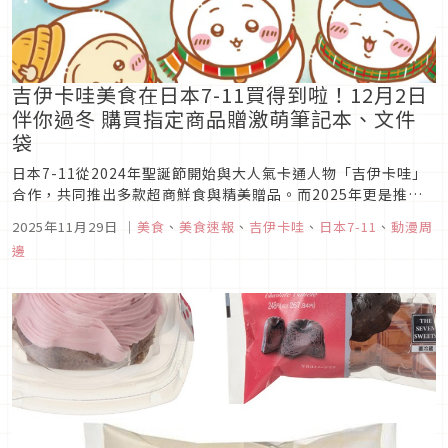
吉伊卡哇美食在日本7-11買得到啦！12月2日
伴你過冬 購買指定商品贈激萌筆記本、文件
袋
日本7-11從2024年聖誕節開始與大人氣卡通人物「吉伊卡哇」
合作，共同推出多款超商鮮食與精美贈品。而2025年更是推出
15款漫畫中登場的食物，角色們也換上聖誕圍巾與可愛麋鹿角，
2025年11月29日
｜
美食
、
美食速報
、
吉伊卡哇
、
日本7-11
、
動漫周
融化各位吉伊家長們的心。除此之外，購買指定活動商品還能獲
邊
得新造型的Ａ5筆記本與資料夾，12月12日更會推出雪人造型的
吉伊卡...