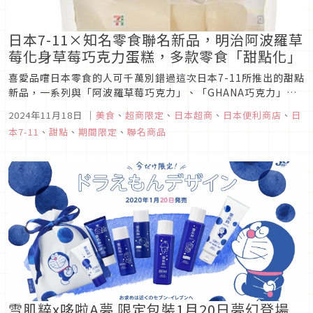
日本7-11×知名零食聯名新品，明治阿波羅草
莓化身草莓巧克力蛋糕，多款零食「甜點化」
喜愛品嚐日本零食的人可千萬別錯過這次日本7-11所推出的甜點
新品，一系列與「阿波羅草莓巧克力」、「GHANA巧克力」、
「DARS巧克力」等知名巧克力品牌聯名的甜點新品，將這些零
2024年11月18日
｜
美食
、
超商限定
、
日本超商
、
日本便利商店
、
日
食的美味融入甜點當中，為喜愛這些零食的粉絲創造出新穎的味
本7-11
、
甜點
、
期間限定
、
聯名商品
蕾體驗。
雪肌粹x哆啦A夢 限定包裝1月20日夢幻登場