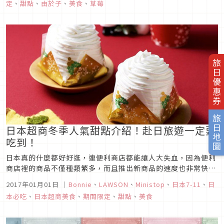
定
、
甜點
、
由於子
、
美食
、
草莓
旅日優惠券
旅日地圖
日本超商冬季人氣甜點介紹！赴日旅遊一定要
吃到！
日本真的什麼都好好逛，連便利商店都能讓人大失血，因為便利
商店裡的商品不僅種類繁多，而且推出新商品的速度也非常快，
另外，不少商品都是限量、期間限定，錯過了就真的再也買不
2017年01月01日
｜
Bonnie
、
LAWSON
、
Ministop
、
日本7-11
、
日
到，叫人怎能不對便利店又愛又恨呢？
本必吃
、
日本超商美食
、
期間限定
、
甜點
、
美食