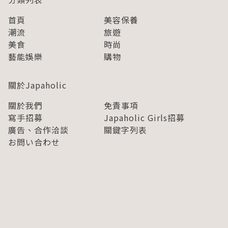
首頁
美容保養
潮流
旅遊
美食
時尚
藝能娛樂
購物
關於Japaholic
關於我們
免責事項
寫手招募
Japaholic Girls招募
廣告、合作洽談
關鍵字列表
お問い合わせ