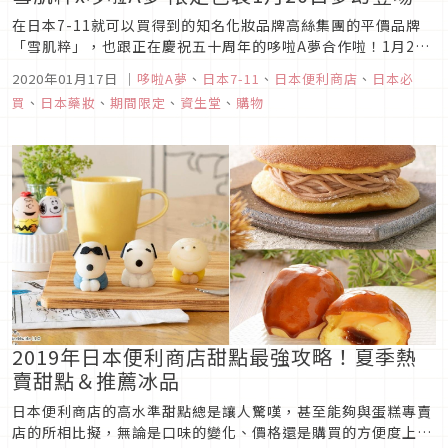
在日本7-11就可以買得到的知名化妝品牌高絲集團的平價品牌
「雪肌粹」，也跟正在慶祝五十周年的哆啦A夢合作啦！1月20
日即將在日本7-11開始販賣的哆啦A夢限定包裝系列，包含雪肌
2020年01月17日
｜
哆啦A夢
、
日本7-11
、
日本便利商店
、
日本必
粹的熱賣商品洗面乳、化妝水、乳液等，還有附上超可愛哆啦A
買
、
日本藥妝
、
期間限定
、
資生堂
、
購物
夢圖案束口袋的小包裝旅行組，還不快全部買起來！圖片來源雪
肌粹x哆啦A...
2019年日本便利商店甜點最強攻略！夏季熱
賣甜點＆推薦冰品
日本便利商店的高水準甜點總是讓人驚嘆，甚至能夠與蛋糕專賣
店的所相比擬，無論是口味的變化、價格還是購買的方便度上，