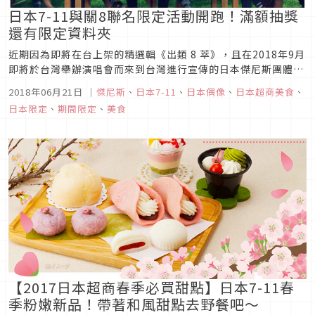
日本7-11與關8聯名限定活動開跑！滿額抽獎
還有限定資料夾
近期因為即將在台上架的精選輯《出類 8 萃》，且在2018年9月
即將於台灣舉辦演唱會而來到台灣進行宣傳的日本傑尼斯團體
「関ジャニ∞」（關傑尼∞，簡稱關8），除了來台行程滿檔
2018年06月21日
｜
傑尼斯
、
日本7-11
、
日本偶像
、
日本超商美食
、
外，在日本也有活動要推出囉！這次是跟日本7-11合作，由關8
日本限定
、
期間限定
、
美食
成員監製、主打「一次可以獲取一日所需蔬菜量1/2」的各種食
品，各款限...
【2017日本超商春季必買甜點】日本7-11春
季粉嫩新品！帶著和風甜點去野餐吧～