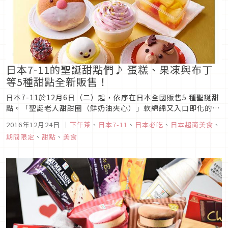
日本7-11的聖誕甜點們♪ 蛋糕、果凍與布丁
等5種甜點全新販售！
日本7-11於12月6日（二）起，依序在日本全國販售5 種聖誕甜
點。「聖誕老人甜甜圈（鮮奶油夾心）」軟綿綿又入口即化的外
皮中夾著鮮奶油。聖誕老人的紅鼻子則以巧克力妝點！外包裝上
2016年12月24日
｜
下午茶
、
日本7-11
、
日本必吃
、
日本超商美食
、
還印有聖誕帽的聖誕老人甜甜圈♪「聖誕節閃亮亮果凍蛋糕」這
期間限定
、
甜點
、
美食
款甜點使用了大量的櫻桃、芒果和鳳梨。還加入了草莓口味的碎
果凍，展現出...