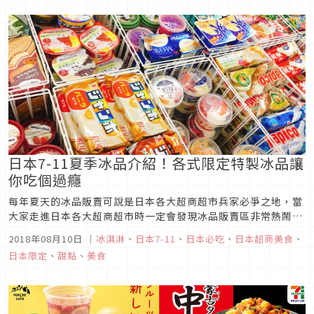
照著最新版拉麵推薦跟...
日本7-11夏季冰品介紹！各式限定特製冰品讓
你吃個過癮
每年夏天的冰品販賣可說是日本各大超商超市兵家必爭之地，當
大家走進日本各大超商超市時一定會發現冰品販賣區非常熱鬧，
商品琳瑯滿目多采多姿。這篇文章將要特別介紹今年在冰品創意
2018年08月10日
｜
冰淇淋
、
日本7-11
、
日本必吃
、
日本超商美食
、
新穎和受歡迎度頗高的日本7-11，今年又有甚麼特別與必吃商品
日本限定
、
甜點
、
美食
呢？看了這篇文章就知道了！