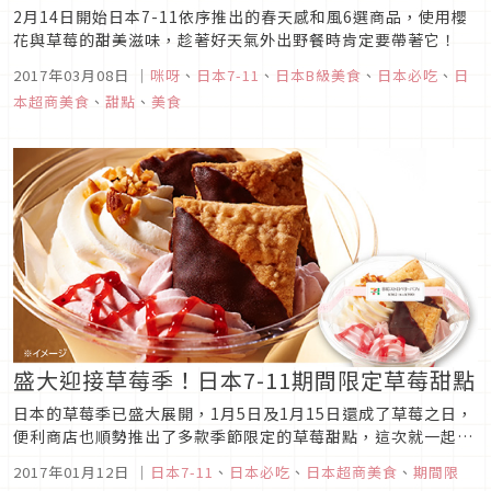
2月14日開始日本7-11依序推出的春天感和風6選商品，使用櫻
花與草莓的甜美滋味，趁著好天氣外出野餐時肯定要帶著它！
2017年03月08日
｜
咪呀
、
日本7-11
、
日本B級美食
、
日本必吃
、
日
本超商美食
、
甜點
、
美食
盛大迎接草莓季！日本7-11期間限定草莓甜點
日本的草莓季已盛大展開，1月5日及1月15日還成了草莓之日，
便利商店也順勢推出了多款季節限定的草莓甜點，這次就一起來
看看日本便利商店7-11新推出的草莓季限定甜點吧！
2017年01月12日
｜
日本7-11
、
日本必吃
、
日本超商美食
、
期間限