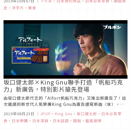
2019年10月07日
｜
下午茶
、
日本便利商店
、
日本必買零食
、
期間限
出如此充滿鄉土愛的商品，從9月23日開始能夠在便利商店或是
定
、
洋芋片
、
美食
超市等地購買到目前已推出的15都道府縣口味洋芋片，想要一次
收集到全...
坂口健太郎×King Gnu聯手打造「帆船巧克
力」新廣告，特別影片搶先登場
由坂口健太郎代言的「Alfort帆船巧克力」又推出新廣告了！這
次邀請到新世代人氣樂團King Gnu為廣告譜寫新曲〈傘〉，目
前也搶先釋出特別影片，可以看到這次廣告一改以往旅行系列的
2019年08月23日
｜
JPOP
、
King Gnu
、
坂口健太郎
、
日本必買零
風格，結合最先進的投影技術與King Gnu的獨特曲風，展現出
食
、
日本樂團
、
日本演員
、
日本話題
、
甜點
、
藝能娛樂
讓人驚豔的現代感與速度感。趕快來看看由人氣新銳共同打造的
「...