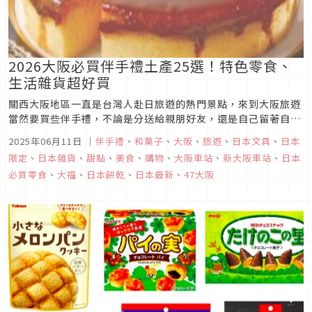
2026大阪必買伴手禮土產25選！特色零食、
生活雜貨超好買
關西大阪地區一直是台灣人赴日旅遊的熱門景點，來到大阪旅遊
當然要買些伴手禮，不論是分送給親朋好友，還是自己留著自
用，一定都不想踩雷吧？然而到了當地，從機場伴手禮店到百貨
2025年06月11日
｜
伴手禮
、
和菓子
、
大阪
、
旅遊
、
日本文具
、
日本
公司，選擇那麼多，究竟要挑什麼商品才好呢？Japaholic編輯
限定
、
日本雜貨
、
甜點
、
美食
、
購物
、
大阪車站
、
新大阪車站
、
日本
部這邊就特別為你整理出25項大阪必買伴手禮推薦商品清單，除
必買零食
、
大福
、
日本餅乾
、
日本最新
、
47大阪
了有餅乾零食...