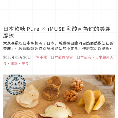
日本軟糖 Pure × iMUSE 乳酸菌為你的美麗
應援
大家喜歡吃日本軟糖嗎？日本非常重視由體內自然而然散法出的
美麗，也因詞開發出特別多機能型的小零食，任誰都可以透過日
常的簡單補給來維持美麗與健康。像是大家都超喜歡的的日本人
2019年05月20日
｜
伴手禮
、
日本必買零食
、
日本超商
、
日本超商美
氣Pure水果軟糖，除了口味超級多之外，現在還和「iMUSE」
食
、
甜點
、
美食
聯手推出新的乳酸菌軟糖。滋味酸酸甜甜，除了美味外還能補充
人體所需的元素...