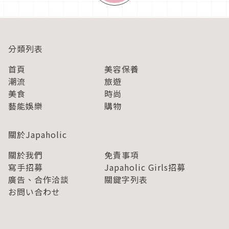
分類列表
首頁
美容保養
潮流
旅遊
美食
時尚
藝能娛樂
購物
關於Japaholic
關於我們
免責事項
寫手招募
Japaholic Girls招募
廣告、合作洽談
關鍵字列表
お問い合わせ