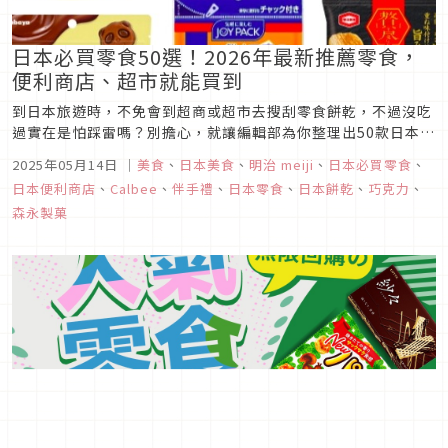
日本必買零食50選！2026年最新推薦零食，
便利商店、超市就能買到
到日本旅遊時，不免會到超商或超市去搜刮零食餅乾，不過沒吃
過實在是怕踩雷嗎？別擔心，就讓編輯部為你整理出50款日本必
買的零食點心，不但有在便利商店、超市就可以買到的大眾零
2025年05月14日
｜
美食
、
日本美食
、
明治 meiji
、
日本必買零食
、
食，也有「無印良品」的人氣零食，甚至還特別加碼推薦人氣甜
日本便利商店
、
Calbee
、
伴手禮
、
日本零食
、
日本餅乾
、
巧克力
、
點店才買得到的美味點心，眾多美味點心零嘴，就等你來嚐嚐
森永製菓
看！