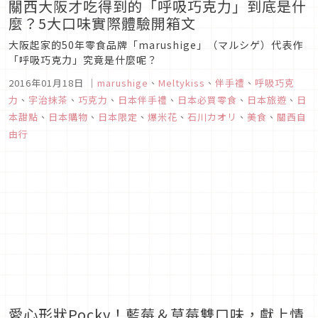
關西大阪才吃得到的「呼吸巧克力」到底是什
麼？5大口味實際體驗開箱文
大阪起家的50年零食品牌「marushige」（マルシゲ）代表作
「呼吸巧克力」究竟是什麼呢？
2016年01月18日
｜
marushige
、
Meltykiss
、
伴手禮
、
呼吸巧克
力
、
宇治抹茶
、
巧克力
、
日本伴手禮
、
日本必買零食
、
日本旅遊
、
日
本甜點
、
日本購物
、
日本限定
、
爆米花
、
石川カオリ
、
美食
、
關西自
由行
愛心形狀Pocky！藍莓＆草莓雙口味，獻上情