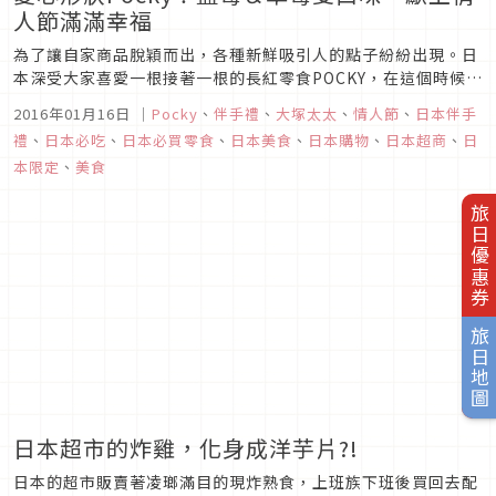
人節滿滿幸福
為了讓自家商品脫穎而出，各種新鮮吸引人的點子紛紛出現。日
本深受大家喜愛一根接著一根的長紅零食POCKY，在這個時候推
出了愛心形狀Full Heart的應景話題商品，正適合拿來當作情人
2016年01月16日
｜
Pocky
、
伴手禮
、
大塚太太
、
情人節
、
日本伴手
節巧克力送人喔！
禮
、
日本必吃
、
日本必買零食
、
日本美食
、
日本購物
、
日本超商
、
日
本限定
、
美食
旅日優惠券
旅日地圖
日本超市的炸雞，化身成洋芋片?!
日本的超市販賣著凌瑯滿目的現炸熟食，上班族下班後買回去配