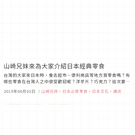
山崎兄妹來為大家介紹日本經典零食
台灣的大家來日本時，會去超市、便利商店等地方買零食嗎？有
哪些零食在台灣人之中很受歡迎呢？洋芋片？巧克力？這次要為
各位介紹山崎兄妹心目中的日本經典零食。零食界的代表・洋芋
2019年06月03日
｜
山崎兄妹
、
日本必買零食
、
日本文化
、
潮流
片，除了經典的鹽味與濃湯口味以外，還有期間限定或是超商限
定之類的各式各樣口味。另外還有不同地區特有的當地口味呢。
比方以Calbee卡...