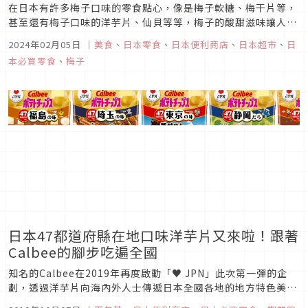
在日本有許多梅子口味的零食點心，像是梅子軟糖、梅干片等，
甚至還有梅子口味的洋芋片、仙貝等等，梅子的酸甜滋味讓人忍
不住一口接一口，超涮嘴的口感讓人一不小心就會全部吃光。如
2024年02月05日
｜
美食
、
日本零食
、
日本便利商店
、
日本超市
、
日
果你也是梅子愛好者，那麼千萬別錯過本次為你精選出的7款日
本必買零食
、
梅子
本梅子口味零食，讓我們一同來細細品味梅子的魅力風味吧！
日本47都道府縣在地口味洋芋片又來啦！跟著
Calbee的腳步吃遍全國
知名的Calbee在2019年再度啟動「♥ JPN」此次第一彈的企
劃，透過洋芋片向海內外人士傳遞日本全國各地的地方特色美
味，通過在地自治團體和許多具有影響力對象的共同幫助下誕生