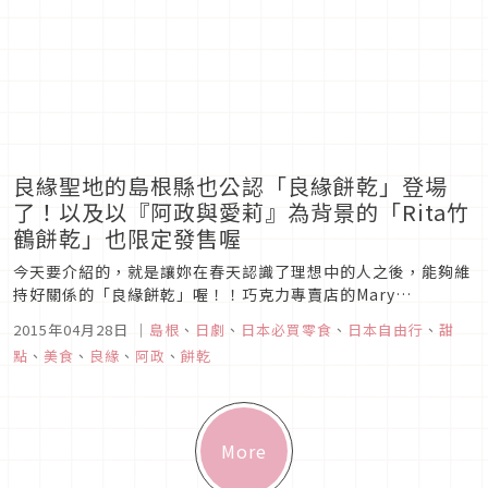
良緣聖地的島根縣也公認「良緣餅乾」登場
了！以及以『阿政與愛莉』為背景的「Rita竹
鶴餅乾」也限定發售喔
今天要介紹的，就是讓妳在春天認識了理想中的人之後，能夠維
持好關係的「良緣餅乾」喔！！巧克力專賣店的Mary
Chocolate，開始在島根縣公認的結良緣聖地發售「Mary’s良
2015年04月28日
｜
島根
、
日劇
、
日本必買零食
、
日本自由行
、
甜
緣餅乾（Mary’s Goen Cookies)）。這是可以幫妳招良縁的
點
、
美食
、
良緣
、
阿政
、
餅乾
非常獨特的餅乾呢。【「Mary」×「良緣地島根」第2...
More