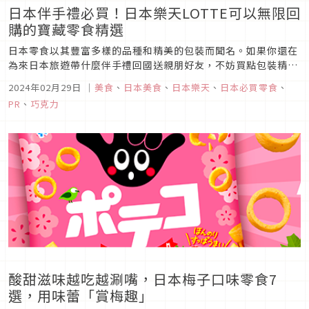
日本伴手禮必買！日本樂天LOTTE可以無限回
購的寶藏零食精選
日本零食以其豐富多樣的品種和精美的包裝而聞名。如果你還在
為來日本旅遊帶什麼伴手禮回國送親朋好友，不妨買點包裝精美
且方便攜帶的小零食吧！無論是大朋友還是小朋友，零食絕對送
2024年02月29日
｜
美食
、
日本美食
、
日本樂天
、
日本必買零食
、
人不踩雷的必選！在眾多零食品牌中，日本的LOTTE的產品也
PR
、
巧克力
是經常霸榜各種零食推薦榜。它家零食品種眾多，口味適合各年
齡人群。接下來介紹...
酸甜滋味越吃越涮嘴，日本梅子口味零食7
選，用味蕾「賞梅趣」