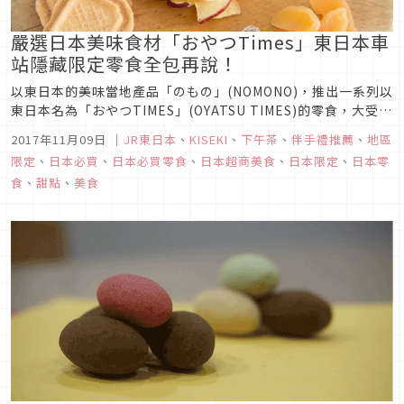
嚴選日本美味食材「おやつTimes」東日本車
站隱藏限定零食全包再說！
以東日本的美味當地產品「のもの」(NOMONO)，推出一系列以
東日本名為「おやつTIMES」(OYATSU TIMES)的零食，大受好
評！除了在「のもの」店舖外，東日本各車站內的
2017年11月09日
｜
JR東日本
、
KISEKI
、
下午茶
、
伴手禮推薦
、
地區
「NewDays」便利商店也可以找到。充滿在地風情又健康好
限定
、
日本必買
、
日本必買零食
、
日本超商美食
、
日本限定
、
日本零
吃，包裝更是活潑可愛，讓人好想收集全部呀！大家在東日本旅
食
、
甜點
、
美食
行時不...