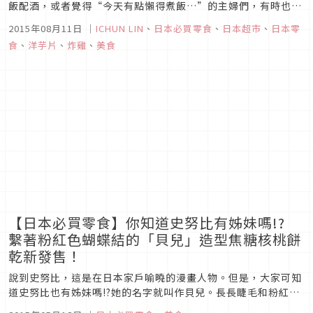
飯配酒，或者覺得“今天有點懶得煮飯…”的主婦們，有時也會
直接買熟食回家，乘盤假裝是自己煮的…。其中，非常受歡迎的
2015年08月11日
｜
ICHUN LIN
、
日本必買零食
、
日本超市
、
日本零
菜色，當然就是大人小孩都喜愛的炸雞了。而超市販賣的炸雞，
食
、
洋芋片
、
炸雞
、
美食
居然成為洋芋片的新口味!知名零食品牌Calbee，最近和日本超
市MARUET...
【日本必買零食】你知道史努比有姊妹嗎!?
繫著粉紅色蝴蝶結的「貝兒」造型焦糖核桃餅
乾新發售！
說到史努比，這是在日本家戶喻曉的漫畫人物。但是，大家可知
道史努比也有姊妹嗎!?她的名字就叫作貝兒。長長睫毛和粉紅色
蝴蝶結是她的特色，這次貝兒造型的餅乾「焦糖核桃餅乾（貝