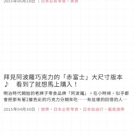
2015年05月18日
｜
日本必買零食
、
美食
兒）」，並將由Bourbon開賣！【貝兒到底是誰？】以下是史
努比官方網站對貝兒的說明。貝兒是史努比的姊妹。除了有水汪
汪大眼和長長睫毛...
拜見阿波羅巧克力的「赤富士」大尺寸版本
♪ 看到了就想馬上購入！
明治時代開始的老牌子零食品牌「阿波羅」。在小時候，似乎都
會把那有著2層色彩的巧克力分開來吃……有這樣的回憶的人應
該不少。而阿波羅巧克力的“赤富士”版本將在現在新登場！
2015年04月30日
｜
娛樂
、
日本必買零食
、
日本自由行
、
藝能娛樂
而且，是和富士山名字相符的大尺寸喔！【以赤富士的模樣製作
的阿波羅巧克力】「富士山阿波羅 BIG」一樣是上層為草莓巧克
力，下層為牛奶巧...