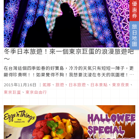
旅日優惠券
旅日地圖
冬季日本旅遊！來一個東京巨蛋的浪漫旅遊吧
～
在台灣這個四季如春的好寶島，冷冷的天氣只有短短一陣子，更
顯得珍貴啊！！如果覺得不夠！我想要沈浸在冬天的氛圍裡！日
本絕對是你的好選擇。說到冬天，就想到靄靄白雪，路邊明亮的
2015年11月16日
｜
妮娜
、
旅遊
、
日本旅遊
、
日本景點
、
東京夜景
、
燈光搭配戀人們互相依偎的畫面，好～浪～漫！！許多浪漫故事
東京巨蛋
、
東京自由行
也都是以冬天為背景，看著文章的你，要不要也來日本這個冷冷
的地方，享受一下冬日...