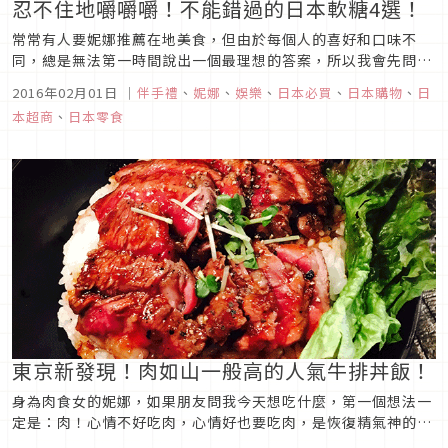
忍不住地嚼嚼嚼！不能錯過的日本軟糖4選！
常常有人要妮娜推薦在地美食，但由於每個人的喜好和口味不
同，總是無法第一時間說出一個最理想的答案，所以我會先問：
你喜歡吃糖果嗎？由於喜歡和不喜歡只有二選一，這個範圍就瞬
2016年02月01日
｜
伴手禮
、
妮娜
、
娛樂
、
日本必買
、
日本購物
、
日
間縮小許多（笑）由於螞蟻妮娜嗜吃甜食，排除甜點以外，隨手
本超商
、
日本零食
可得的就是糖果了！軟糖是我的上班小確幸，下班小點心！不可
或缺！今天介紹妮娜心中...
東京新發現！肉如山一般高的人氣牛排丼飯！
身為肉食女的妮娜，如果朋友問我今天想吃什麼，第一個想法一
定是：肉！心情不好吃肉，心情好也要吃肉，是恢復精氣神的寶
物！！妮娜這次聽了傳聞，有便宜又可以吃到高級牛肉、重點是