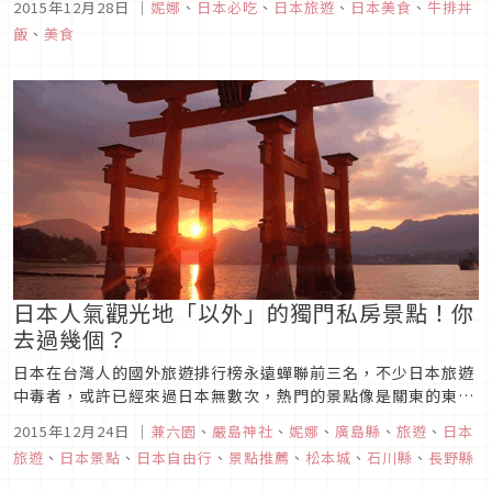
2015年12月28日
｜
妮娜
、
日本必吃
、
日本旅遊
、
日本美食
、
牛排丼
還能吃很飽的店，馬上與三五好友揪團一探究竟！今天來到的是
飯
、
美食
位於東京，高田馬場站的分店，從高田馬場出站後，走路約五分
鐘即可到達，位置好找...
日本人氣觀光地「以外」的獨門私房景點！你
去過幾個？
日本在台灣人的國外旅遊排行榜永遠蟬聯前三名，不少日本旅遊
中毒者，或許已經來過日本無數次，熱門的景點像是關東的東京
鐵塔、淺草，關西的京阪…等等，絕對是旅遊入門必去之地，再
2015年12月24日
｜
兼六園
、
嚴島神社
、
妮娜
、
廣島縣
、
旅遊
、
日本
訪者可能會往郊外一些的像是高尾山、或是外縣市的栃木、埼玉
旅遊
、
日本景點
、
日本自由行
、
景點推薦
、
松本城
、
石川縣
、
長野縣
等等觀光旅遊。