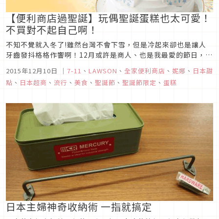
【便利商店過聖誕】玩偶聖誕蛋糕也太可愛！
不買對不起自己啊！
不知不覺就入冬了!雖然台灣不會下雪，但是冷起來卻也是讓人
牙齒發抖格格作響啊！12月或許是商人、也是我最愛的節日，這
是寒冷冬天內最溫暖的一天，能夠有正大光明的理由聚會吃大
2015年12月10日
｜
7-11
、
LAWSON
、
全家便利商店
、
妮娜
、
日本甜
餐、拿禮物，洋溢著歡樂的音樂以及幸福的笑容，誰能抵擋這個
點
、
日本超商
、
流行
、
美食
、
聖誕節
、
聖誕節限定
、
蛋糕
又可愛又溫馨的日子呢？
日本主婦神奇收納術 一指就搞定