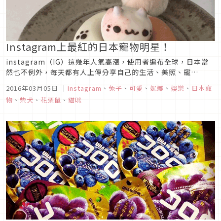
Instagram上最紅的日本寵物明星！
instagram（IG）這幾年人氣高漲，使用者遍布全球，日本當
然也不例外，每天都有人上傳分享自己的生活、美照、寵
物・・・等等。許多明星偶像也都在使用以外，現在連「寵物」
2016年03月05日
｜
Instagram
、
兔子
、
可愛
、
妮娜
、
娛樂
、
日本寵
都在使用囉！這些寵物仗著自己有可愛的外型、療癒的臉龐！叱
物
、
柴犬
、
花栗鼠
、
貓咪
吒整個Instagram！今天帶各位來看看IG上的寵物明星們有多
麽囂張！