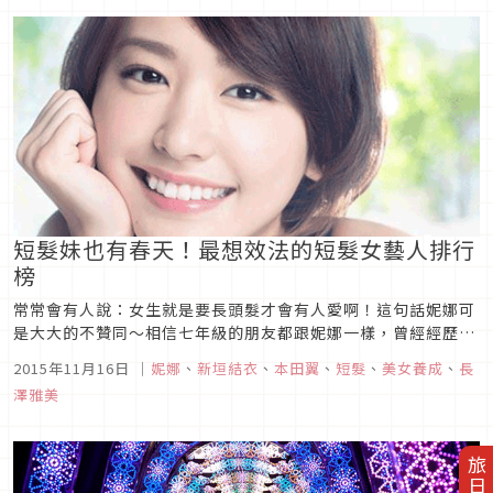
劇，卡司超足，內容...
短髮妹也有春天！最想效法的短髮女藝人排行
榜
常常會有人說：女生就是要長頭髮才會有人愛啊！這句話妮娜可
是大大的不贊同～相信七年級的朋友都跟妮娜一樣，曾經經歷過
一段髮禁的時期，（不小心自曝年齡？）所以總是嚮往著自己能
2015年11月16日
｜
妮娜
、
新垣結衣
、
本田翼
、
短髮
、
美女養成
、
長
夠有一頭飄逸的長髮，就像公主一樣！但長大之後才會發現，長
澤雅美
頭髮洗頭吹頭豪～累～啊！看到留著短髮的女孩們三分鐘搞定那
三千煩惱絲，心中羨慕...