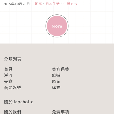
哭了！打不開！連鑰匙都拿來當作開包裝的工具，可是我們這種
2015年10月28日
｜
妮娜
、
日本生活
、
生活方式
嬌柔的女生（？），要用鑰匙開也是一大難題，我相信這時候一
定會超級煩躁！甚至遷怒到身旁的男友（只有我），這時候妮娜
就不得不佩服起日本人...
More
分類列表
首頁
美容保養
潮流
旅遊
美食
時尚
藝能娛樂
購物
關於Japaholic
關於我們
免責事項