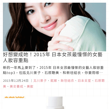
好想變成她！2015年 日本女孩最憧憬的女藝
人妝容重點
新的一年馬上要到了，2015年 日本女孩最憧憬的女藝人妝容重
點top3，包括北川景子、石原聰美、和新垣結衣，你要用哪個
妝容來讓自己更美麗呢？
2015年12月24日
｜
北川景子
、
妮娜
、
新垣結衣
、
日本女星
、
石原聰
美
、
美女養成
、
美妝