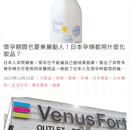
懷孕期間也要美麗動人！日本孕婦都用什麼化
妝品？
日本人非常厲害，懷孕也不能讓自己變成黃臉婆！推出了非常多
樣孕婦也可使用的保養用品。總結了日本人在懷孕時愛用的幾個
好用商品，給準媽媽們做個參考，一起來看看吧。
2015年12月22日
｜
化妝品
、
卸妝
、
妮娜
、
孕婦
、
日本美妝
、
日本購
物
、
生活方式
、
美女養成
、
護膚