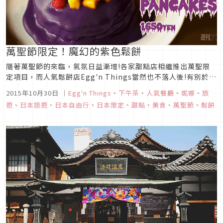
萬聖節限定！魔幻的紫色鬆餅
隨著萬聖節的來臨，氣氛日益漸增!各家甜點店相繼推出萬聖限
定項目，而人氣鬆餅店Egg'n Things當然也不落人後!有別於原
宿店的夏威夷輕鬆風格，這次介紹大家帶有休閒氛圍卻又洋溢高
2015年10月30日
｜
Egg'n Things
、
下午茶
、
人氣餐廳
、
妮娜
、
旅
級感的銀座店!Egg'n Things銀座店店內已經有濃郁的萬聖氣氛
遊
、
日本旅遊
、
日本自由行
、
日本限定
、
甜點
、
美食
、
萬聖節
、
鬆餅
(原宿店介紹請看)雖然本質是稍微有點恐怖的骷髏和蝙蝠...