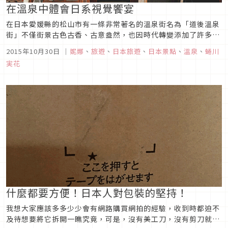
在溫泉中體會日系視覺饗宴
在日本愛媛縣的松山市有一條非常著名的溫泉街名為「道後溫泉
街」不僅街景古色古香、古意盎然，也因時代轉變添加了許多新
的元素進去，是日本人非常喜愛的一個溫泉名所，也是許多人愛
2015年10月30日
｜
妮娜
、
旅遊
、
日本旅遊
、
日本景點
、
溫泉
、
蜷川
拍照的好地方！
実花
什麼都要方便！日本人對包裝的堅持！
我想大家應該多多少少會有網路購買網拍的經驗，收到時都迫不
及待想要將它拆開一瞧究竟，可是，沒有美工刀，沒有剪刀就哭