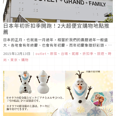
日本年初折扣季開跑！2大超便宜購物地點推
薦
日本的正月，也就是一月過年，相當於我們的農曆過年一般盛
大。各地會有年終慶、也會有年初慶，而年初慶象徵好彩頭，當
然也就有非常多的折扣活動來撫慰消費者囉（？！）眾多的折扣
2015年12月13日
｜
outlet
、
原宿
、
台場
、
妮娜
、
折扣季
、
旅遊
、
時
中，每個地方都去的話荷包可是會撐不住的！「精準逛街、下好
尚
、
東京
、
購物
離手」才是折扣季的準則！妮娜今天要推薦自己認為東京最值得
逛的幾個地方，讓你滿滿...