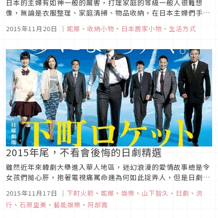
日本的主婦有如神一般的厲害，打理家庭的等級一般人很難想
像，無論是衣服整理、家庭清掃、物品收納，在日本主婦們手上
就是小事一樁!而現在最新流行的收納法又是什麼呢?要便宜、要
2015年11月20日
｜
妮娜
、
收納小物
、
日本居家小物
、
生活方式
容易、要方便!
2015年尾，不看會後悔的日劇精選
雖然近年來韓劇大舉進入華人地區，迷幻浪漫的愛情故事總是令
女孩們搥心肝，抱著電視痛罵命運為何如此捉弄人，但是日劇包
羅萬象的主題，愛情、推理、偵探、親情⋯等等，也增添了許多
2015年11月17日
｜
下町火箭
、
妮娜
、
娛樂
、
山下智久
、
日劇
、
流
生活樂趣，細膩卻又不會太用力的鋪陳方式，隱含教育性的各種
行
、
石原里美
、
藝能娛樂
、
阿部寬
內容，卻也是日劇迷離不開追劇的原因。今年2015年秋冬季日