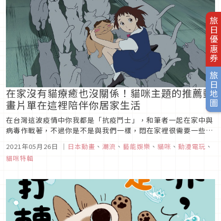
旅日優惠券
旅日地圖
在家沒有貓療癒也沒關係！貓咪主題的推薦動
畫片單在這裡陪伴你居家生活
在台灣這波疫情中你我都是「抗疫鬥士」，和筆者一起在家中與
病毒作戰著，不過你是不是與我們一樣，悶在家裡很需要一些陪
伴與慰藉呢？這次編輯部統整出以療癒喵星人為主題的「貓咪動
2021年05月26日
｜
日本動畫
、
潮流
、
藝能娛樂
、
貓咪
、
動漫電玩
、
畫」，一起在家追動畫，療癒身心，舒緩一下緊張焦慮的情緒
貓咪特輯
吧！同居人是貓改編自在2017年獲得「全國書店店員推薦漫畫
2017」中獲得第3...