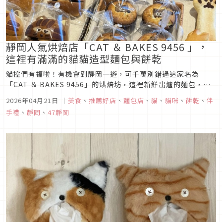
靜岡人氣烘焙店「CAT ＆ BAKES 9456 」，
這裡有滿滿的貓貓造型麵包與餅乾
貓控們有福啦！有機會到靜岡一遊，可千萬別錯過這家名為
「CAT ＆ BAKES 9456」的烘焙坊，這裡新鮮出爐的麵包，幾
乎都是以「貓咪」為主題，充滿著各式各樣不同的貓咪造型麵包
2026年04月21日
｜
美食
、
推薦好店
、
麵包店
、
貓
、
貓咪
、
餅乾
、
伴
以及烘焙點心，喜歡「貓系」甜點的人一定要來這裡探店。
手禮
、
靜岡
、
47靜岡