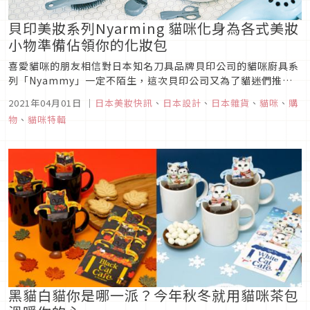
貝印美妝系列Nyarming 貓咪化身為各式美妝
小物準備佔領你的化妝包
喜愛貓咪的朋友相信對日本知名刀具品牌貝印公司的貓咪廚具系
列「Nyammy」一定不陌生，這次貝印公司又為了貓迷們推出
了全新的美妝系列「Nyarming（ニャーミング） 」，將女孩們
2021年04月01日
｜
日本美妝快訊
、
日本設計
、
日本雜貨
、
貓咪
、
購
天天會用到的美妝小物：睫毛夾、剪刀、髮夾、梳子、粉撲、刷
物
、
貓咪特輯
具等，通通穿上貓咪的外衣，兼具可愛與機能的設計3月15日起
全面佔領...
黑貓白貓你是哪一派？今年秋冬就用貓咪茶包