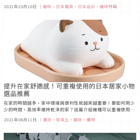
居家小物，縮小版的無限貓咪製造機、和紙做的貓型燈，光是擺
2021年10月10日
｜
貓咪
、
日本雜貨
、
日本設計
、
貓咪特輯
在那邊就令人心動不已，更過分的是連殺菌燈、加濕器、保溫湯
罐都戴上萌萌的貓耳，完全不肯放過貓奴的錢包！
提升在家舒適感！可重複使用的日本居家小物
選品推薦
在家的時間越多，家中環境與便利性就越來越重要！要如何用少
少的時間，高效率維持乾淨的家？這篇介紹幾種可以重複使用，
也非常實用的小物給大家！
2021年06月11日
｜
潮流
、
珪藻土
、
貓咪
、
購物