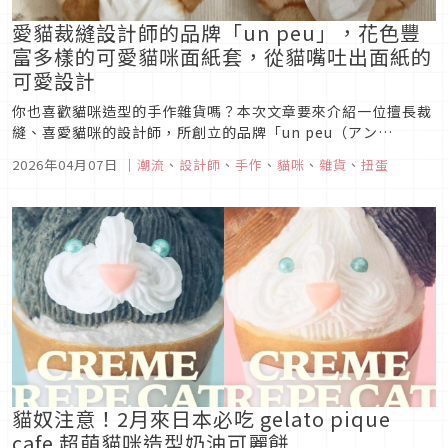
愛貓裁縫設計師的品牌「un peu」，花色豐
富多樣的可愛貓咪面紙套，從貓嘴吐出面紙的
可愛設計
你也喜歡貓咪造型的手作雜貨嗎？本次文章要來介紹一位擅長裁
縫、喜愛貓咪的設計師，所創立的品牌「un peu（アン
プ）」，該品牌專門推出手作服飾與貓咪相關手工雜貨，甚至由
2026年04月07日
｜
潮流
、
設計師
、
手作
、
貓咪
、
雜貨
、
扭蛋
品牌自創的貓咪面紙套還被廠商相中，合作推出了扭蛋製品，就
讓我們一起來認識un peu這個品牌吧！
貓奴注意！2月來日本必吃 gelato pique
cafe 超萌貓咪造型奶油可麗餅