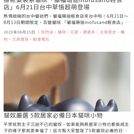
店」6月21日台中草悟超萌登場
熱情敲碗的台中貓迷們，貓福珊迪輕食店來台中啦！6月21日～
8月13日期間限定，百變貓咪 「貓福珊迪mofusand輕食店」於
台中PARK2草悟廣場登場！六大百變貓咪拍照打卡點絕對讓粉絲
2023年06月15日
｜
快閃店
、
貓咪
、
可愛
、
療癒系
、
台灣限定
、
購
拍到滿意！不只有整排鯊魚喵、倉鼠喵和章魚喵的各種變裝萌貓
物
、
文具雜貨
、
動漫電玩
玻璃貼，還有背著鴨鴨、倉鼠、小企鵝和小兔子出遊的「喵喵同
樂會...
貓奴嚴選 5款居家必備日本貓咪小物
平常就對主子沉迷不已的貓奴，如果能夠將居家小物也都換成主
子的樣子那就更幸福了！這次幫大家整理了5款貓奴必備的日本