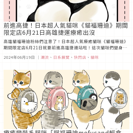
前進高捷！日本超人氣貓咪《貓福珊迪》期間
限定店6月21日高雄捷運療癒出沒
高雄貓福珊迪粉絲們注意了！日本超人氣療癒貓咪《貓福珊迪》
期間限定店6月21日就要前進高雄捷運站啦！這次貓咪們變身為
可愛熊貓，現場共推出全新八大打卡點，從門外「萌喵立體大集
2024年06月19日
｜
潮流
、
日系展覽
、
快閃店
、
貓咪
合」就可看到8組立體的萌喵迎接你，還有化身熊貓的「熊貓喵
三劍客」，短短胖胖的模樣怎麼拍都可愛！現場還設有「貓喵抱
球大扭蛋」等你來把...
療癒變裝系貓咪「貓福珊迪mofusand輕食