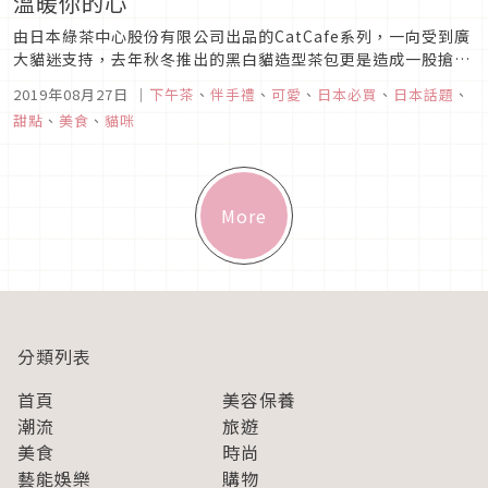
溫暖你的心
由日本綠茶中心股份有限公司出品的CatCafe系列，一向受到廣
大貓迷支持，去年秋冬推出的黑白貓造型茶包更是造成一股搶購
炫風。為了滿足廣大的顧客需求，今年秋冬又將和大家見面，於
2019年08月27日
｜
下午茶
、
伴手禮
、
可愛
、
日本必買
、
日本話題
、
8月9日開始在全國禮品店和廚房雜貨店販賣，和去年一樣採限量
甜點
、
美食
、
貓咪
發售，去年沒搶到的朋友今年一定不能再錯過！圖片來源ブラッ
クキャットカ...
More
分類列表
首頁
美容保養
潮流
旅遊
美食
時尚
藝能娛樂
購物