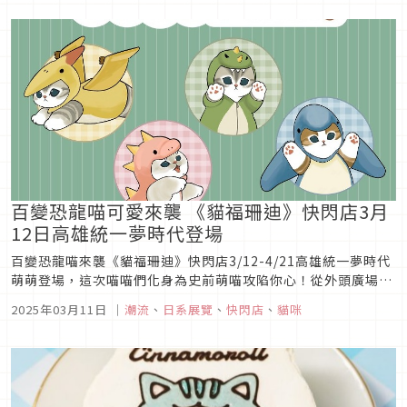
百變恐龍喵可愛來襲 《貓福珊迪》快閃店3月
12日高雄統一夢時代登場
百變恐龍喵來襲《貓福珊迪》快閃店3/12-4/21高雄統一夢時代
萌萌登場，這次喵喵們化身為史前萌喵攻陷你心！從外頭廣場到
店內共推出六大打卡點，進店馬上看到對你揮揮小手的「暴龍喵
2025年03月11日
｜
潮流
、
日系展覽
、
快閃店
、
貓咪
歡迎你」，接著來到有著傲嬌賣萌、森氣氣碎裂地板及撒嬌討抱
的「恐龍喵表情包」看恐龍喵們萌翻演出，店內還有劍龍喵與翼
龍喵組成的「...