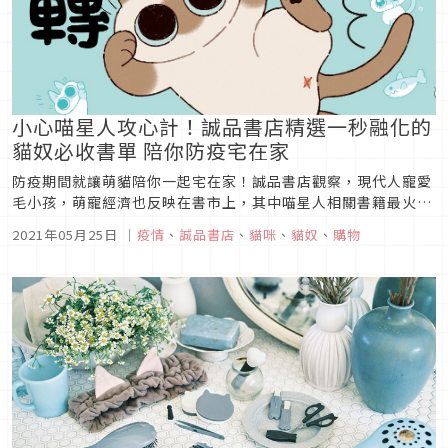
小心喵星人攻心計！誠品書店精選一秒融化的
貓奴必收書單 陪你防疫宅在家
防疫期間就讓萌貓陪你一起宅在家！誠品書店觀察，現代人寵愛
毛小孩，萌寵經濟也反映在書市上，其中喵星人相關書籍最火
熱，「網紅貓咪」和「貓咪繪本」則是最受歡迎的兩大類型貓咪
2021年05月25日
｜
疫情
、
誠品書店
、
貓咪
、
貓奴
、
購物
書。共通點就是書中寫實呈現貓咪高傲又帶點撒嬌的個性、無辜
又充滿靈動的眼神等特質，讓愛貓人難以抗拒。隨著近日又有喵
星人新書上市，誠品書店...