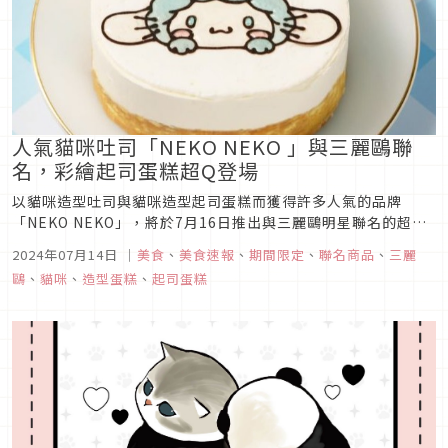
人氣貓咪吐司「NEKO NEKO 」與三麗鷗聯
名，彩繪起司蛋糕超Q登場
以貓咪造型吐司與貓咪造型起司蛋糕而獲得許多人氣的品牌
「NEKO NEKO」，將於7月16日推出與三麗鷗明星聯名的超Q
新品，超濃郁的起司蛋糕不但有著可愛的貓咪形狀，甚至在生起
2024年07月14日
｜
美食
、
美食速報
、
期間限定
、
聯名商品
、
三麗
司蛋糕上面，還畫著化身為「虎斑貓」的各個三麗鷗明星，可以
鷗
、
貓咪
、
造型蛋糕
、
起司蛋糕
說是可愛度直衝天際，不論你是貓咪控，還是三麗鷗粉，都絕對
難以抵抗這款聯名...