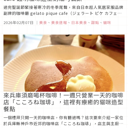
過完聖誕節緊接著寒冷的冬季尾聲，來自日本超人氣居家服品牌
副牌的咖啡廳 gelato pique cafe（ジェラート ピケ カフェ）
推出了讓人忍不住想拍照打卡的可愛限定甜點！以貓咪為主題的
2026年02月07日
｜
美食
、
美食速報
、
日本美食
、
甜點
、
貓咪
期間限定克雷普，將於 2026 年 2 月 13 日至 3 月 4 日期間登
場。毛茸茸的可愛貓臉造型，搭配精心設...
來兵庫須磨喝杯咖啡！一週只營業一天的咖啡
店「こころね珈琲」，這裡有療癒的貓咪造型
餐點
一個禮拜只開一天的咖啡店，你有聽過嗎？這次要來介紹一家位
於兵庫縣神戶市近郊的咖啡店「こころね珈琲」，店主與主廚是