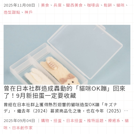
一對喜愛貓狗的夫妻黨，來到這裡能夠品嘗到各種與貓咪狗狗造
2025年11月08日
｜
美食
、
兵庫
、
關西美食
、
咖啡店
、
鬆餅
、
貓咪
、
型有關的餐點呢！這家店為什麼只營業一天？又有哪些造型餐
造型甜點
、
神戶
點？就讓我們一起來探索這家有趣的咖啡店吧！
曾在日本社群造成轟動的「貓咪OK蹦」回來
了！9月新扭蛋一定要收藏
曾經在日本社群上獲得熱烈迴響的貓咪造型OK蹦「キズナ
デ」，繼去年（2024）募資商品化之後，也在今年（2025）迎
來了扭蛋商品化，全新的扭蛋週邊即將在9月上市。想被可愛喵
2025年09月04日
｜
購物
、
扭蛋
、
日本扭蛋
、
推特話題
、
療癒系
、
貓
喵療癒的人，可要把握這次的機會入手扭蛋。
咪
、
日本創作家