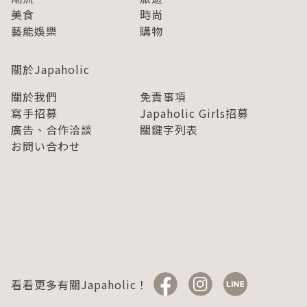
美食
時尚
藝能娛樂
購物
關於Japaholic
關於我們
免責事項
寫手招募
Japaholic Girls招募
廣告、合作洽談
關鍵字列表
お問い合わせ
看看更多有關Japaholic！