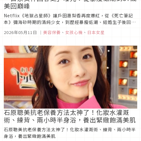
美回巔峰
Netflix《地獄占星師》讓戶田惠梨香再度爆紅，從《死亡筆記
本》彌海砂時期的清純少女，到歷經暴瘦低潮、結婚生子後回歸
螢幕，37歲狀態再度掀起熱議。本文整理戶田惠梨香一路以來的
2026年05月11日
｜
美容保養
、
女孩心機
、
日本女星
外貌變化、身材管理與瘦身保養秘訣。
石原聰美抗老保養方法太神了！化妝水灌溉
術、練背、兩小時半身浴，養出緊緻飽滿美肌
石原聰美抗老保養方法太神了！化妝水灌溉術、練背、兩小時半
身浴，養出緊緻飽滿美肌