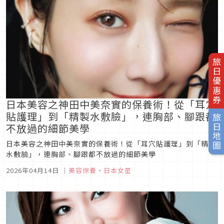
旅日優惠券
日本美容之神田中美奈實的保養術！從「耳穴
貼護理」到「精製水敷臉」，連胸部、腳跟都
旅日地圖
不放過的細節美學
日本美容之神田中美奈實的保養術！從「耳穴貼護理」到「精製
水敷臉」，連胸部、腳跟都不放過的細節美學
2026年04月14日
｜
美容保養
、
日本女星