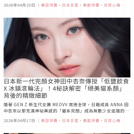
2026年04月23日
｜
美容保養
、
日本女星
、
美妝保養
、
女孩心機
日本新一代完顏女神田中杏奈傳授「低鹽飲食
X 冰鎮滾輪法」！4秘訣解密「絕美貓系顏」
背後的精緻細節
隨著 GEN Z 新生代女團 MEOVV 席捲全球，日籍成員 ANNA 田
中杏奈以那充滿神祕美感的「貓系完顏」成為無數少女追隨的對
象。最近，保養品牌「肌研」正式宣布委任 ANNA 擔任亞太區
2026年04月17日
｜
美容保養
、
日本女星
、
美妝保養
、
女孩心機
最新代言人，形象照中那穩定、透亮且毫無瑕疵的膚況，完美詮
釋了「健康美肌」的新標準。要在高壓的演藝工作與頻繁的造...