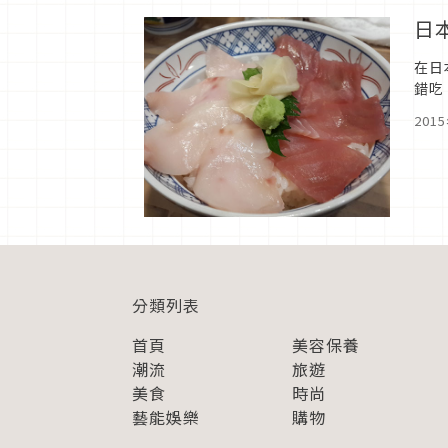
日
在日
錯吃
歡迎
201
分類列表
首頁
美容保養
潮流
旅遊
美食
時尚
藝能娛樂
購物