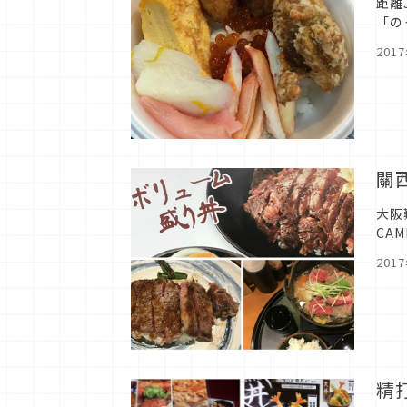
距離
「の
生魚
201
關
大阪
CA
位於
201
精