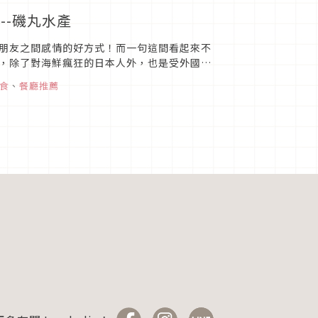
--磯丸水產
朋友之間感情的好方式！而一句這間看起來不
，除了對海鮮瘋狂的日本人外，也是受外國人
、神戶也有分店鋪；除了大多...
食
、
餐廳推薦