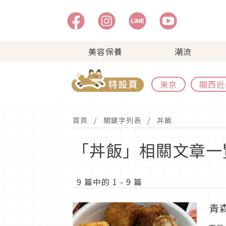
美容保養
潮流
東京
關西近
首頁
關鍵字列表
丼飯
「丼飯」相關文章一
9 篇中的 1 - 9 篇
青