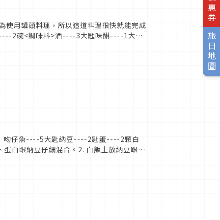
為使用罐頭料理，所以這道料理很快就能完成
----2碗<調味料>酒----3大匙味醂----1大匙
旅日地圖
----5大匙納豆----2匙蛋----2顆白
黃分開、蛋白跟納豆仔細混合。2. 白飯上放納豆跟吻