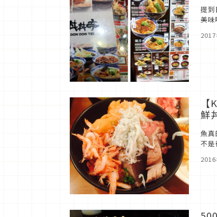
提到
美味
單美
201
【
鮮
魚真
不是
店」
201
5