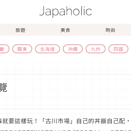
旅遊
美食
時尚
畿
關東
北海道
沖繩
九州
四國
覽
森就要這樣玩！「古川市場」自己的丼飯自己配