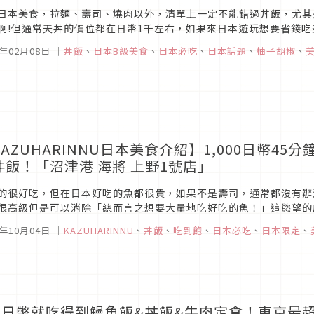
日本美食，拉麵、壽司、燒肉以外，清單上一定不能錯過丼飯，尤其
啊!但通常天丼的價位都在日幣1千左右，如果來日本遊玩想要省錢
食~平價又好吃的丼丼亭。
7年02月08日
｜
丼飯
、
日本B級美食
、
日本必吃
、
日本話題
、
柚子胡椒
、
KAZUHARINNU日本美食介紹】1,000日幣4
丼飯！「沼津港 海將 上野1號店」
的很好吃，但在日本好吃的魚都很貴，如果不是壽司，通常都沒有辦
很高級但是可以消除「總而言之想要大量地吃好吃的魚！」這慾望的店
。(JR御徒町站徒歩1分)
6年10月04日
｜
KAZUHARINNU
、
丼飯
、
吃到飽
、
日本必吃
、
日本限定
、
00日幣就吃得到鰻魚飯&丼飯&牛肉定食！東京最