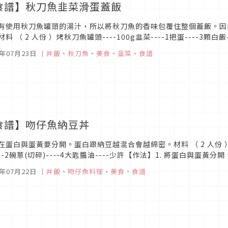
食譜】秋刀魚韭菜滑蛋蓋飯
有使用秋刀魚罐頭的湯汁，所以將秋刀魚的香味包覆住整個蓋飯。因
料 （ 2 人份 ）烤秋刀魚罐頭----100g韭菜----1把蛋----3顆白飯
---1小匙醬油----1大匙沙拉...
5年07月23日
｜
丼飯
、
秋刀魚
、
美食
、
韭菜
、
食譜
食譜】吻仔魚納豆丼
在蛋白與蛋黃要分開。蛋白跟納豆越混合會越綿密。材料 （ 2 人份 ）吻仔魚
---2碗蔥(切碎)----4大匙醬油----少許【作法】1. 將蛋白與蛋
。接著在中間放上蛋黃、撒上切好的蔥再淋上醬油...
5年07月22日
｜
丼飯
、
吻仔魚料理
、
美食
、
食譜