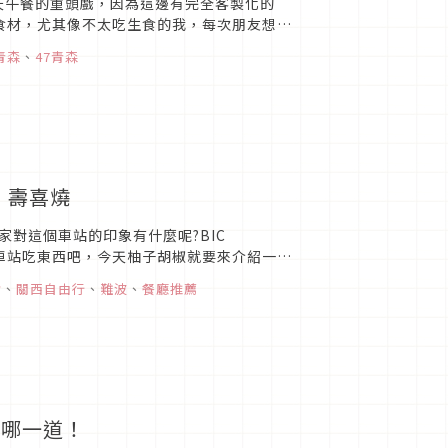
天午餐的重頭戲，因為這邊有完全客製化的
食材，尤其像不太吃生食的我，每次朋友想吃
決這樣的問題，因為想吃甚...
青森
、
47青森
、壽喜燒
對這個車站的印象有什麼呢?BIC
波車站吃東西吧，今天柚子胡椒就要來介紹一間
食
、
關西自由行
、
難波
、
餐廳推薦
選哪一道！