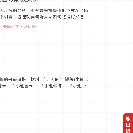
大苦惱的問題！不管是選擇廉價航空或花了時
不划算！這裡就要告訴大家如何吃得好又吃得
、
餐廳推薦
、
鰻魚飯
米飯超搭！材料 （ 2 人份 ）鰹魚(生魚片
大蒜末---1小匙薑末----1小匙砂糖----1小匙醬
旅日優惠券