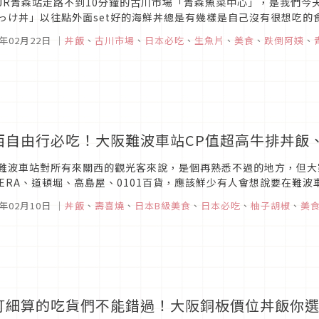
JR青森站走路不到10分鐘的古川市場「青森魚菜中心」，是我們今
っけ丼」以往點外面set好的海鮮丼總是有幾樣是自己沒有很想吃的
片時總因為顧慮我而求其次，但來到古川市場青森魚菜中心完全可以解
7年02月22日
｜
丼飯
、
古川市場
、
日本必吃
、
生魚片
、
美食
、
跌倒阿姨
、
西自由行必吃！大阪難波車站CP值超高牛排丼飯
難波車站對所有來關西的觀光客來說，是個再熟悉不過的地方，但大家
MERA、道頓堀、高島屋、0101百貨，應該鮮少有人會想說要在難
難波車站地下街的平價隱藏美食。
7年02月10日
｜
丼飯
、
壽喜燒
、
日本B級美食
、
日本必吃
、
柚子胡椒
、
美
打細算的吃貨們不能錯過！大阪銅板價位丼飯你