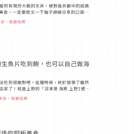
是附有現炸大蝦的天丼，絕對是丼飯中的經典
吃美食，一定要爬文一下柚子胡椒分享的口袋名
美食
、
餐廳推薦
5分鐘生魚片吃到飽，也可以自己做海
法吃到很飽對吧。這種時候，終於發現了雖然
家了！就是上野的「沼津港 海將 上野1號
美食
、
餐廳推薦
超值的銅板美食