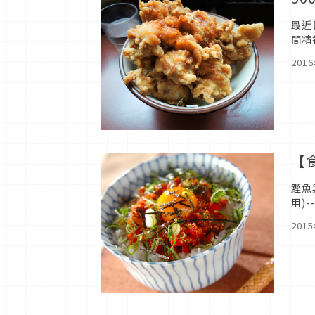
最近
間精
巧，
201
【
鰹魚
用)-
油--
201