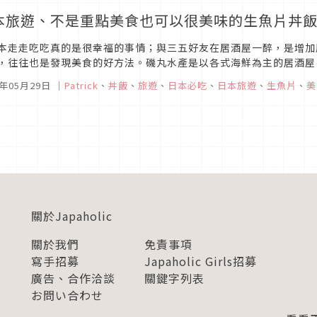
本旅遊、不是重點美食也可以很美味的生魚片丼飯
本走走吃吃真的是很幸福的事情；與三五好友在居酒屋一醉，是增加
，往往也是發現美食的好方法。磯丸水產是以各式海鮮為主的居酒屋
的居酒屋，雖然大多開在東京、神奈川等關東地區，不過在關西的大阪
5年05月29日
｜
Patrick
、
丼飯
、
旅遊
、
日本必吃
、
日本旅遊
、
生魚片
、
美
關於Japaholic
關於我們
免責事項
寫手招募
Japaholic Girls招募
廣告、合作洽談
關鍵字列表
お問い合わせ