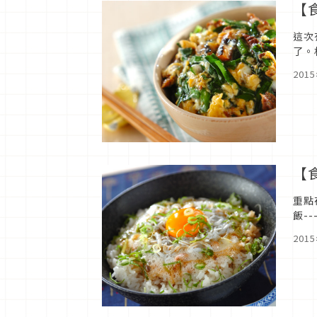
【
這次
了。材
砂糖-
201
【
重點
飯-
仔魚
201