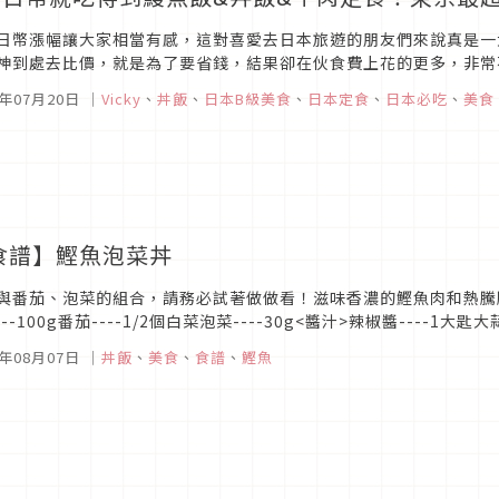
日幣漲幅讓大家相當有感，這對喜愛去日本旅遊的朋友們來說真是一
神到處去比價，就是為了要省錢，結果卻在伙食費上花的更多，非常
你聽過的日本銅板美食不只是傳說而已！
6年07月20日
｜
Vicky
、
丼飯
、
日本B級美食
、
日本定食
、
日本必吃
、
美食
食譜】鰹魚泡菜丼
與番茄、泡菜的組合，請務必試著做做看！滋味香濃的鰹魚肉和熱騰騰的
---100g番茄----1/2個白菜泡菜----30g<醬汁>辣椒醬----1大匙
--1/2大匙魚露---...
5年08月07日
｜
丼飯
、
美食
、
食譜
、
鰹魚