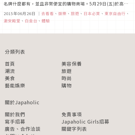
名牌什麼都有，並且非常便宜的購物商場。5月29日(五)於高級
住宅區「白金台」這個地方開幕了「白金卡 唐吉軻德 白金台
2015年06月26日
｜
去看看
、
娛樂
、
旅遊
、
日本必買
、
東京自由行
、
店」,並且結合了以「超便宜感、多樣複雜感、高級感」的新型
激安殿堂
、
白金台
、
體驗
態概念。這家店內不僅包含了肉食部門、水果部門，連賣松阪牛
的「朝日屋」...
分類列表
首頁
美容保養
潮流
旅遊
美食
時尚
藝能娛樂
購物
關於Japaholic
關於我們
免責事項
寫手招募
Japaholic Girls招募
廣告、合作洽談
關鍵字列表