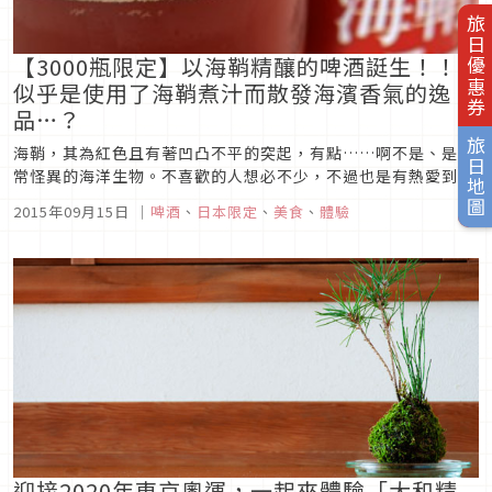
旅日優惠券
【3000瓶限定】以海鞘精釀的啤酒誔生！！
似乎是使用了海鞘煮汁而散發海濱香氣的逸
品…？
旅日地圖
海鞘，其為紅色且有著凹凸不平的突起，有點……啊不是、是非
常怪異的海洋生物。不喜歡的人想必不少，不過也是有熱愛到不
行的人，是讓人喜好分明的食物。這次新發售的是由岩手藏啤酒
2015年09月15日
｜
啤酒
、
日本限定
、
美食
、
體驗
與位在宮城縣南三陸町的山內鮮魚店合作開發的「三陸海鞘愛爾
(Ale)啤酒」！沒錯，正是使用海鞘製作而散發海鞘風味且呈現
海鞘顏色的紅色精...
迎接2020年東京奧運，一起來體驗「大和精