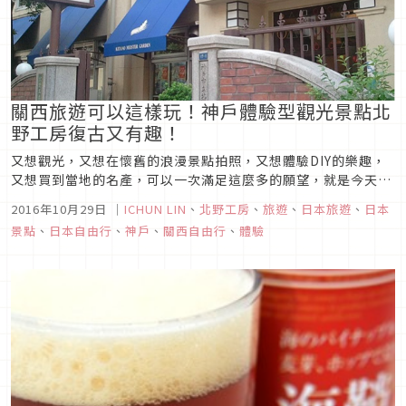
關西旅遊可以這樣玩！神戶體驗型觀光景點北
野工房復古又有趣！
又想觀光，又想在懷舊的浪漫景點拍照，又想體驗DIY的樂趣，
又想買到當地的名產，可以一次滿足這麼多的願望，就是今天要
介紹給大家的這個北野工房啦！
2016年10月29日
｜
ICHUN LIN
、
北野工房
、
旅遊
、
日本旅遊
、
日本
景點
、
日本自由行
、
神戶
、
關西自由行
、
體驗