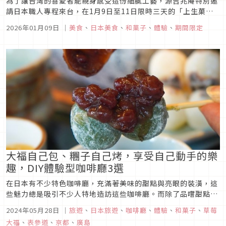
為了讓台灣的喜愛者能親身感受這份細膩工藝，源吉兆庵特別邀
請日本職人專程來台，在1月9日至11日限時三天的「上生菓子
職人秀」中，於台北南京西路本店現場演示如何將大自然的靈動
2026年01月09日
｜
美食
、
日本美食
、
和菓子
、
體驗
、
期間限定
美感注入每一枚和菓子中。
大福自己包、糰子自己烤，享受自己動手的樂
趣，DIY體驗型咖啡廳3選
在日本有不少特色咖啡廳，充滿著美味的甜點與亮眼的裝潢，這
些魅力總是吸引不少人特地造訪這些咖啡廳。而除了品嚐甜點之
外，日本還有咖啡廳是可以讓顧客親自動手體驗製作甜點的樂
2024年05月28日
｜
旅遊
、
日本旅遊
、
咖啡廳
、
體驗
、
和菓子
、
草莓
趣，本次文章就要介紹三間能夠自己動手DIY甜點的體驗型咖啡
大福
、
表參道
、
京都
、
廣島
廳。