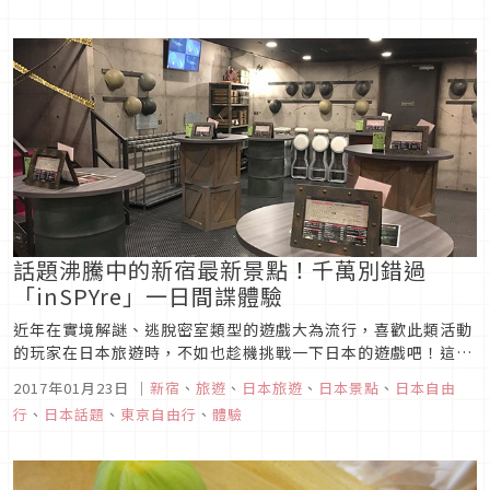
話題沸騰中的新宿最新景點！千萬別錯過
「inSPYre」一日間諜體驗
近年在實境解謎、逃脫密室類型的遊戲大為流行，喜歡此類活動
的玩家在日本旅遊時，不如也趁機挑戰一下日本的遊戲吧！這次
Japaholic編輯部特別前往新宿取材，為各位讀者介紹的是可以
2017年01月23日
｜
新宿
、
旅遊
、
日本旅遊
、
日本景點
、
日本自由
化身為間諜，潛入敵營運用智慧，發揮團隊精神完成任務的
行
、
日本話題
、
東京自由行
、
體驗
「inSPYre」。