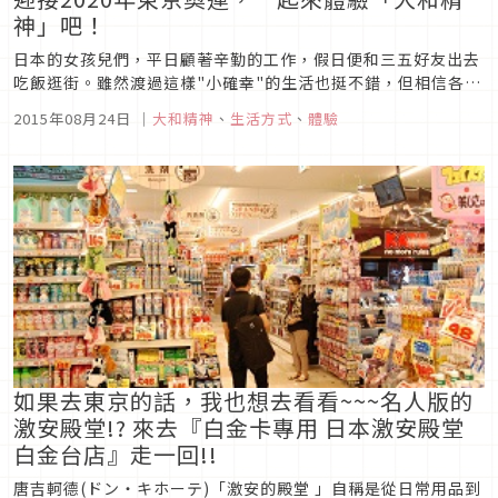
神」吧！
日本的女孩兒們，平日顧著辛勤的工作，假日便和三五好友出去
吃飯逛街。雖然渡過這樣"小確幸"的生活也挺不錯，但相信各位
心中總會覺得想找些興趣來填補平日枯燥乏味的生活！想必有這
2015年08月24日
｜
大和精神
、
生活方式
、
體驗
種念頭的女性一定不在少數吧。在此我們為這樣的妳提案的，就
是學習「大和精神」。2020年東京即將迎接奧運來臨，想要接
觸並了解日本獨特...
如果去東京的話，我也想去看看~~~名人版的
激安殿堂!? 來去『白金卡專用 日本激安殿堂
白金台店』走一回!!
唐吉軻德(ドン・キホーテ)「激安的殿堂 」自稱是從日常用品到