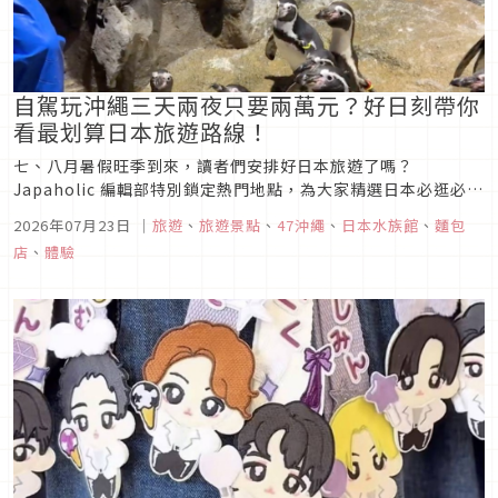
自駕玩沖繩三天兩夜只要兩萬元？好日刻帶你
看最划算日本旅遊路線！
七、八月暑假旺季到來，讀者們安排好日本旅遊了嗎？
Japaholic 編輯部特別鎖定熱門地點，為大家精選日本必逛必玩
的沖繩好去處，並挑戰將三天兩夜總預算壓縮在兩萬元內。不論
2026年07月23日
｜
旅遊
、
旅遊景點
、
47沖繩
、
日本水族館
、
麵包
是家庭旅遊，還是情侶出遊都可以參考這些路線。一起來看看這
店
、
體驗
些編輯部特別推薦的旅遊去處吧！