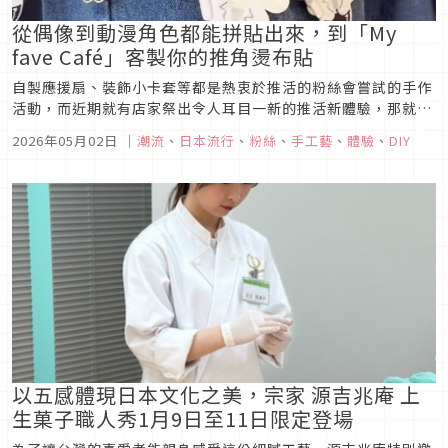
從偶像到動漫角色都能拼貼出來，到「My
fave Café」客製你的推角燙布貼
自製應援扇、裝飾小卡套等都是熱衷於推活的粉絲會嘗試的手作
活動，而近期就有店家祭出令人耳目一新的推活新體驗，那就是
以燙布貼拼組出屬於你的推角，從店家所提供的各種表情人偶、
2026年05月02日
｜
潮流
、
日本流行
、
粉絲
、
手工藝
、
體驗
、
DIY
髮型以及服裝等燙布貼配件，拼成獨一無二的燙布貼人偶，這是
由「My fave Café」所推出的「My doll wappen」體驗。
以五感體現日本文化之美，宗家 源吉兆庵 上
生菓子職人秀1月9日至11日限定登場