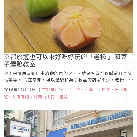
京都旅遊也可以來好吃好玩的「老松 」和菓
子體驗教室
很多台灣朋友到日本旅遊的目的之一，就是希望可以體驗日本文
化等等， 而在京都，可以體驗和菓子教室的店家不少，老松、甘
春堂、亀屋良長、よし廣...
2016年12月17日
｜
京都自由行
、
伴手禮
、
和菓子
、
旅遊
、
日本旅
遊
、
跌倒阿姨
、
關西自由行
、
體驗