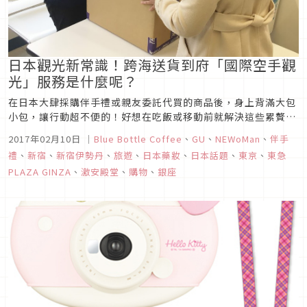
日本觀光新常識！跨海送貨到府「國際空手觀
光」服務是什麼呢？
在日本大肆採購伴手禮或親友委託代買的商品後，身上背滿大包
小包，讓行動超不便的！好想在吃飯或移動前就解決這些累贅的
行李啊！不知道各位讀者是否都有這樣的經驗呢？ 其實現在日本
2017年02月10日
｜
Blue Bottle Coffee
、
GU
、
NEWoMan
、
伴手
推出了可以解決這項煩惱的服務喔！！那就是以這個LOGO為標
禮
、
新宿
、
新宿伊勢丹
、
旅遊
、
日本藥妝
、
日本話題
、
東京
、
東急
誌的「空手觀光（Hands-Free Travel）」。
PLAZA GINZA
、
激安殿堂
、
購物
、
銀座