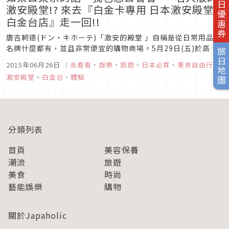
旅日優惠券
激安殿堂!? 來去『白金卡專用 日本激安殿堂
白金台店』走一回!!
唐吉軻德(ドン・キホーテ)「激安的殿堂 」自稱是從日常用品到
名牌什麼都有，並且非常便宜的購物商場。5月29日(五)於高級
旅日地圖
住宅區「白金台」這個地方開幕了「白金卡 唐吉軻德 白金台
2015年06月26日
｜
去看看
、
娛樂
、
旅遊
、
日本必買
、
東京自由行
、
店」,並且結合了以「超便宜感、多樣複雜感、高級感」的新型
激安殿堂
、
白金台
、
體驗
態概念。這家店內不僅包含了肉食部門、水果部門，連賣松阪牛
的「朝日屋」...
分類列表
首頁
美容保養
潮流
旅遊
美食
時尚
藝能娛樂
購物
關於Japaholic