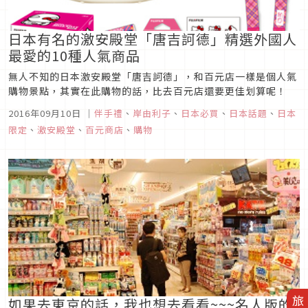
日本有名的激安殿堂「唐吉訶德」精選外國人
最愛的10種人氣商品
無人不知的日本激安殿堂「唐吉訶德」，和百元店一樣是個人氣
購物景點，其實在此購物的話，比去百元店還要更佳划算呢！
2016年09月10日
｜
伴手禮
、
岸由利子
、
日本必買
、
日本話題
、
日本
限定
、
激安殿堂
、
百元商店
、
購物
如果去東京的話，我也想去看看~~~名人版的