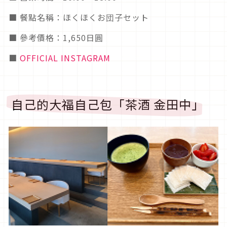
■ 餐點名稱：ほくほくお団子セット
■ 參考價格：1,650日圓
■
OFFICIAL INSTAGRAM
自己的大福自己包「茶酒 金田中」