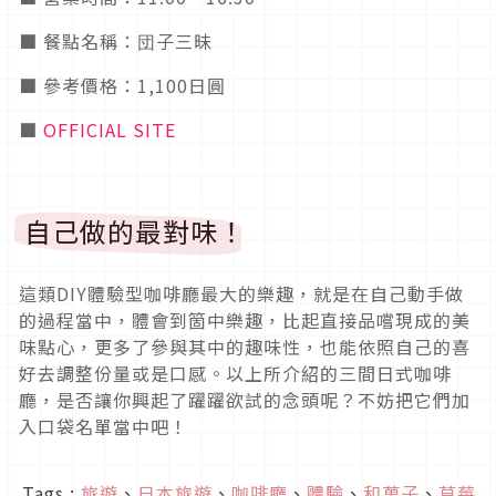
■ 餐點名稱：団子三昧
■ 參考價格：1,100日圓
■
OFFICIAL SITE
自己做的最對味！
這類DIY體驗型咖啡廳最大的樂趣，就是在自己動手做
的過程當中，體會到箇中樂趣，比起直接品嚐現成的美
味點心，更多了參與其中的趣味性，也能依照自己的喜
好去調整份量或是口感。以上所介紹的三間日式咖啡
廳，是否讓你興起了躍躍欲試的念頭呢？不妨把它們加
入口袋名單當中吧！
Tags :
旅遊
、
日本旅遊
、
咖啡廳
、
體驗
、
和菓子
、
草莓