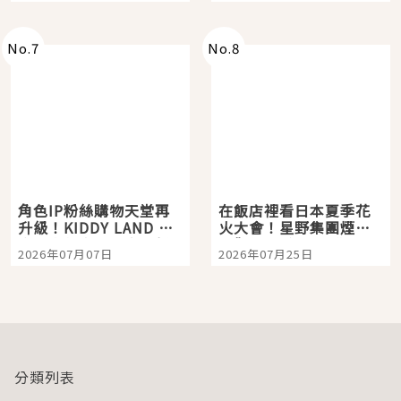
老師一同給出了答案
No.
7
No.
8
角色IP粉絲購物天堂再
在飯店裡看日本夏季花
升級！KIDDY LAND 原
火大會！星野集團煙火
宿店吉伊卡哇迎客，新
景觀飯店6選，讓你不用
2026年07月07日
2026年07月25日
開幕 OMOKADO 店3分
人擠人悠閒欣賞
即達
分類列表