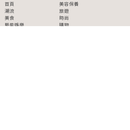
首頁
美容保養
潮流
旅遊
美食
時尚
藝能娛樂
購物
關於Japaholic
關於我們
免責事項
寫手招募
Japaholic Girls招募
廣告、合作洽談
關鍵字列表
お問い合わせ