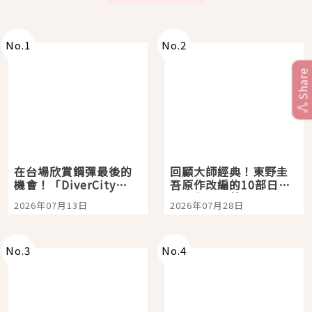
No.
1
No.
2
Share
在台場欣賞鋼彈最後的
回顧大師經典！東野圭
機會！「DiverCity
吾原作改編的10部日本
Tokyo Plaza」搭船、
影視作品推薦
2026年07月13日
2026年07月28日
購物、美食及夜景，一
次全體驗
No.
3
No.
4