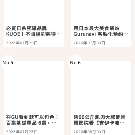
必買日系腕錶品牌
用日本最大美食網站
KUOE！不張揚卻經得起
Gurunavi 客製化預約九
時間洗鍊的經典之作五
大都市餐廳，打造專屬
2026年07月20日
2026年07月03日
選
美食體驗！
No.
5
No.
6
在GU看到就可以包色！
快90公斤肌肉大叔能進
百搭基礎單品 6選，閉
電影院看《吉伊卡哇》
眼全收也不心疼
嗎？日本重金屬樂團
2026年07月25日
2026年08月03日
「打首」會長與nagano