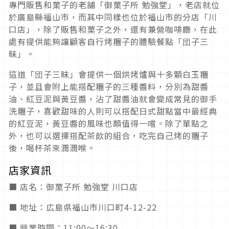
專門販售和菓子的老舖「御菓子所 勉強堂」，老店就位
於廣島縣福山市，而其中同樣也位於福山市的分店「川
口店」，除了販售和菓子之外，還有兼營咖啡廳，在此
處有提供能夠讓顧客自行烤糰子的體驗餐點「団子三
昧」。
這道「団子三昧」會提供一個烘烤爐與十多顆白玉糰
子，並且會附上能搭配糰子的三種醬料，分別為甜醬
油、紅豆泥與黃豆醬，沾了甜醬油就會變成常見的御手
洗糰子，喜歡甜味的人則可以搭配日式甜點當中最經典
的紅豆泥，黃豆醬的風味也頗值得一嚐。除了單點之
外，也可以選擇搭配茶飲的組合，吃完自己烤的糰子
後，喝杯茶來潤潤喉。
店家資訊
■ 店名：御菓子所 勉強堂 川口店
■ 地址：広島県福山市川口町4-12-22
■ 營業時間：11:00～16:30