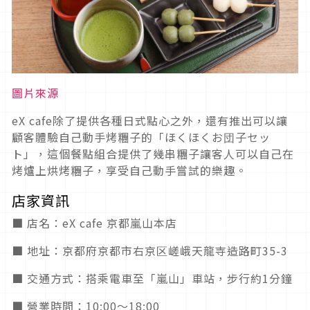
圖片來源
eX cafe除了提供各種日式點心之外，還有推出可以讓
顧客體驗自己動手烤糰子的「ほくほくお団子セッ
ト」，這個餐點組合提供了幾串糰子讓客人可以自己在
烤爐上烘烤糰子，享受自己動手嘗試的樂趣。
店家資訊
■ 店名：eX cafe 京都嵐山本店
■ 地址：京都府京都市右京区嵯峨天龍寺造路町35-3
■ 交通方式：搭乘電車至「嵐山」車站，步行約1分鐘
■ 營業時間：10:00～18:00