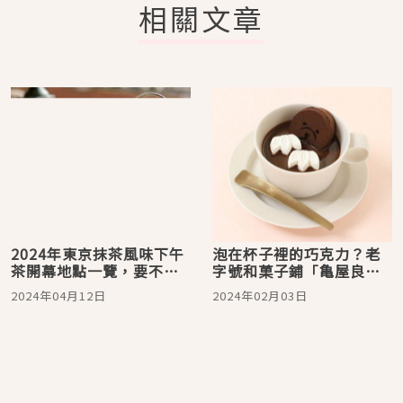
相關文章
2024年東京抹茶風味下午
泡在杯子裡的巧克力？老
茶開幕地點一覽，要不要
字號和菓子鋪「亀屋良
來一場高級又優雅的下午
長」推出超可愛甜蜜情人
2024年04月12日
2024年02月03日
茶呢？
節限定甜點