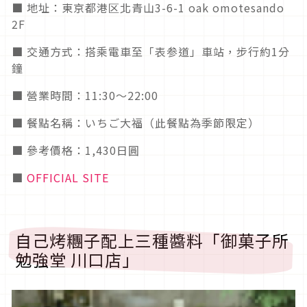
■ 地址：東京都港区北青山3-6-1 oak omotesando
2F
■ 交通方式：搭乘電車至「表参道」車站，步行約1分
鐘
■ 營業時間：11:30～22:00
■ 餐點名稱：いちご大福（此餐點為季節限定）
■ 參考價格：1,430日圓
■
OFFICIAL SITE
自己烤糰子配上三種醬料「御菓子所
勉強堂 川口店」