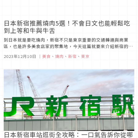
日本新宿推薦燒肉5選！不會日文也能輕鬆吃
到上等和牛與牛舌
到日本就是要吃燒肉，新宿不只是東京重要的交通轉運與商業
區，也是許多美食店家的聚集地，今天這篇就要來介紹新宿的燒
肉店，無論是高級的日本和牛、牛五花、牛舌、豬五花這裡通通
2023年12月10日
｜
美食
、
燒肉
、
新宿
、
東京
有，甚至還有提供中文菜單的店家，讓你不會日文也不用煩惱！
日本新宿車站逛街全攻略：一口氣告訴你從哪