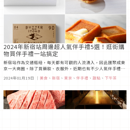
2024年新宿站周邊超人氣伴手禮5選！逛街購
物買伴手禮一站搞定
新宿站作為交通樞紐，每天都有可觀的人流湧入，因此匯聚成東
京一大商圈。除了買藥妝、衣服外，近期也有不少人氣伴手禮店
家在新宿展店，一起來看看新宿站周邊人氣伴手禮五選吧！
2024年01月19日
｜
美食
、
新宿
、
東京
、
伴手禮
、
甜點
、
下午茶