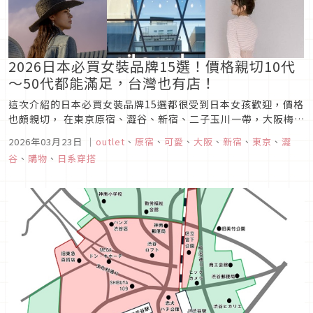
2026日本必買女裝品牌15選！價格親切10代
～50代都能滿足，台灣也有店！
這次介紹的日本必買女裝品牌15選都很受到日本女孩歡迎，價格
也頗親切， 在東京原宿、澀谷、新宿、二子玉川一帶，大阪梅
田、難波、天王寺的百貨公司或購物中心、OUTLET都可以找到
2026年03月23日
｜
outlet
、
原宿
、
可愛
、
大阪
、
新宿
、
東京
、
澀
都找的到櫃，許多店鋪也進軍台灣，不出國也能把這幾個日本必
谷
、
購物
、
日系穿搭
買女裝品牌一一CLEAR！