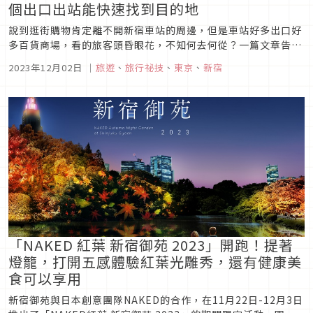
個出口出站能快速找到目的地
說到逛街購物肯定離不開新宿車站的周邊，但是車站好多出口好
多百貨商場，看的旅客頭昏眼花，不知何去何從？一篇文章告訴
你新宿東西南北怎麼走！
2023年12月02日
｜
旅遊
、
旅行祕技
、
東京
、
新宿
「NAKED 紅葉 新宿御苑 2023」開跑！提著
燈籠，打開五感體驗紅葉光雕秀，還有健康美
食可以享用
新宿御苑與日本創意團隊NAKED的合作，在11月22日-12月3日