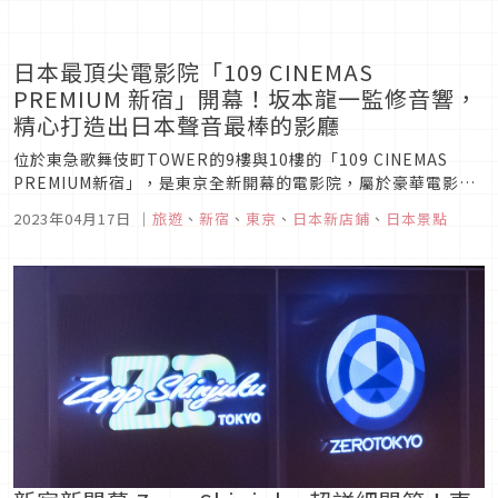
日本最頂尖電影院「109 CINEMAS
PREMIUM 新宿」開幕！坂本龍一監修音響，
精心打造出日本聲音最棒的影廳
位於東急歌舞伎町TOWER的9樓與10樓的「109 CINEMAS
PREMIUM新宿」，是東京全新開幕的電影院，屬於豪華電影院
等級，不止內裝、座位、螢幕等非常講究，最特別的就是所有影
2023年04月17日
｜
旅遊
、
新宿
、
東京
、
日本新店鋪
、
日本景點
廳使用的音響系統是由坂本龍一監修，目標是帶給大家最高等級
的觀影音效。而在開幕期間為了紀念坂本龍一，也放映了多部由
坂本...