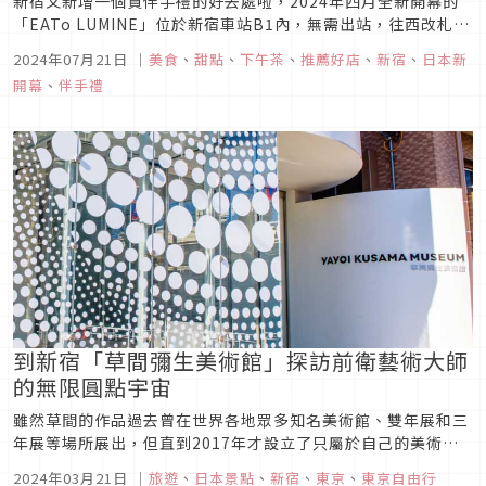
新宿又新增一個買伴手禮的好去處啦，2024年四月全新開幕的
「EATo LUMINE」位於新宿車站B1內，無需出站，往西改札方
面就會看到。集結了麵包店、伴手禮、雜貨、拉麵美食等，又好
2024年07月21日
｜
美食
、
甜點
、
下午茶
、
推薦好店
、
新宿
、
日本新
吃又好買！
開幕
、
伴手禮
到新宿「草間彌生美術館」探訪前衛藝術大師
的無限圓點宇宙
雖然草間的作品過去曾在世界各地眾多知名美術館、雙年展和三
年展等場所展出，但直到2017年才設立了只屬於自己的美術館
「草間彌生美術館」，並成立「草間彌生記念藝術財團」負責營
2024年03月21日
｜
旅遊
、
日本景點
、
新宿
、
東京
、
東京自由行