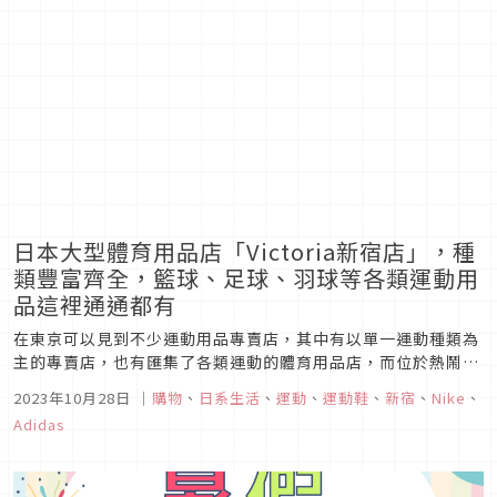
Breath新宿店」。
日本大型體育用品店「Victoria新宿店」，種
類豐富齊全，籃球、足球、羽球等各類運動用
品這裡通通都有
在東京可以見到不少運動用品專賣店，其中有以單一運動種類為
主的專賣店，也有匯集了各類運動的體育用品店，而位於熱鬧的
新宿地帶，就有一家大型體育用品店「Victoria新宿店」，一整
2023年10月28日
｜
購物
、
日系生活
、
運動
、
運動鞋
、
新宿
、
Nike
、
棟五層樓集結了網球、羽球、棒球、足球、籃球等球類運動用
Adidas
品，以及游泳、水上活動運動用品，不論是專業運動員或是業餘
愛好者，都能在...