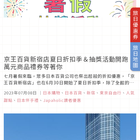
旅日優惠券
旅日地圖
京王百貨新宿店夏日折扣季＆抽獎活動開跑！
萬元商品禮券等著你
七月暑假來臨，眾多日本百貨公司也祭出超殺的折扣優惠，「京
王百貨新宿店」也在6月30日開始了夏日折扣季，除了全館的折
扣優惠之外，更是因應暑假推出了抽獎活動，眾多豪華獎品等你
2023年07月08日
｜
日本購物
、
日本百貨
、
新宿
、
東京自由行
、
人氣
來試手氣！在本次的文章當中，除了介紹京王百貨新宿店的七月
甜點
、
日本伴手禮
、
Japaholic讀者優惠
限定抽獎活動之外，還要特別為你推薦位於京王百貨新宿店的甜
點店「The MA...