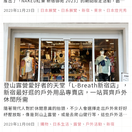
推出了「NAKED紅葉 新宿御苑 2023」的期間限定活動，園區
內除了有三處大型點燈外，還按場景搭配音樂及精油香氛，更有
2023年11月23日
｜
日本展覽
、
日系展覽
、
新宿
、
東京
、
日本燈光秀
許多美食，提供視覺、聽覺、嗅覺、味覺的多重衝擊。
登山露營愛好者的天堂「L-Breath新宿店」，
新宿最好逛的戶外用品專賣店，一站買齊戶外
休閒所需
隨著現代人對於休閒意識的抬頭，不少人會選擇走出戶外來好好
紓壓放鬆，像是到山上露營，或是去爬山健行等，這些戶外活動
也漸漸發展成許多人的興趣之一，如果你也是戶外休閒活動愛好
2023年11月08日
｜
購物
、
日系生活
、
露營
、
戶外活動
、
新宿
者，那你絕不能錯過位於新宿的大型戶外用品專賣店「L-