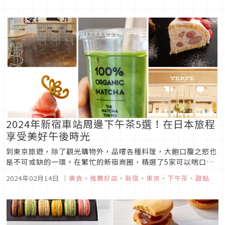
運。目的是在透過展示草間的作品和相關資料，推廣和促進草間
藝術的普及，並為藝術的發展做出貢獻。
2024年新宿車站周邊下午茶5選！在日本旅程
享受美好午後時光
到東京旅遊，除了觀光購物外，品嚐各種料理，大飽口腹之慾也
是不可或缺的一環。在繁忙的新宿商圈，精選了5家可以喘口氣
歇歇腳的店家，下午茶時間喝杯飲料，補充一下能量吧！
2024年02月14日
｜
美食
、
推薦好店
、
新宿
、
東京
、
下午茶
、
甜點