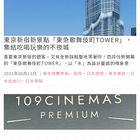
東京新宿新景點「東急歌舞伎町TOWER」，
集結吃喝玩樂的不夜城
喜愛東京新宿的遊客，又有全新踩點聖地等著你！四月份新開幕
的「東急歌舞伎町TOWER」，以「水」為設計靈感的噴泉意象
外觀，充滿日式美學相當吸睛。這棟225公尺超高層娛樂複合設
2023年06月13日
｜
東京推薦景點
、
新宿
、
日本旅遊
、
東京美食
、
日
施，集結餐廳、劇場、電影院、飯店及展演空間，有結合餘興節
本自由行
、
日本景點
目表演、接近24小時營業的美食不夜城；巨大抓娃娃機加上超人
氣角色商店的遊...