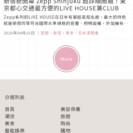
新宿新開幕 Zepp Shinjuku 超詳細開箱！東
京都心交通最方便的LIVE HOUSE兼CLUB
Zepp系列的LIVE HOUSE在日本有著超高知名度，最大的特色
就是使用同等符合國際水準規格的音響、照明設備，外加擁有相
去不遠的規模大小與場地構成，讓藝人團隊在規劃上能省下不少
2023年04月15日
｜
旅遊
、
新宿
、
東京
、
日本演唱會
氣力、降低巡迴的難度。這次位於東急歌舞伎町TOWER的
Zepp Shinjuku (Tokyo)則又引入與其他Zepp系列...
More
分類列表
首頁
美容保養
潮流
旅遊
美食
時尚
藝能娛樂
購物