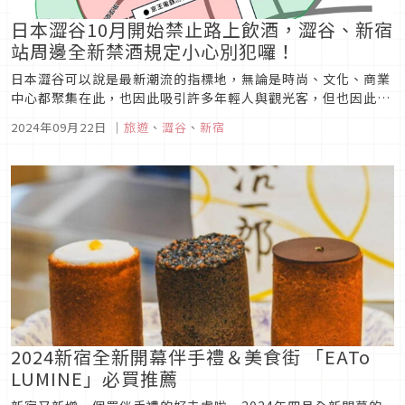
日本澀谷10月開始禁止路上飲酒，澀谷、新宿
站周邊全新禁酒規定小心別犯囉！
日本澀谷可以說是最新潮流的指標地，無論是時尚、文化、商業
中心都聚集在此，也因此吸引許多年輕人與觀光客，但也因此帶
來亂象，像是不遵守交通規則、亂丟垃圾、喝酒鬧事的案件也日
2024年09月22日
｜
旅遊
、
澀谷
、
新宿
漸增加，為了改善抑止此風氣，日本公布今年10月起將禁止晚間
於澀谷街頭飲酒！
2024新宿全新開幕伴手禮＆美食街 「EATo
LUMINE」必買推薦