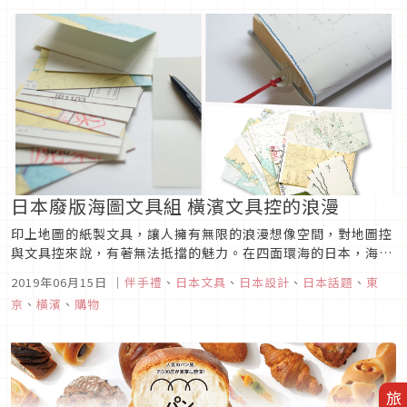
日本廢版海圖文具組 橫濱文具控的浪漫
印上地圖的紙製文具，讓人擁有無限的浪漫想像空間，對地圖控
與文具控來說，有著無法抵擋的魅力。在四面環海的日本，海上
保安廳每隔幾年都會根據最新地形，繪製並出版各地最新的海
2019年06月15日
｜
伴手禮
、
日本文具
、
日本設計
、
日本話題
、
東
圖，以供船舶航行參考。當新版海圖出版後，舊的版本就被稱為
京
、
橫濱
、
購物
「廢版」，表示已經不能於航海中使用。在海港橫濱，有間以
「行銷橫濱」為主打的商品...