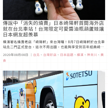
傳說中「消失的燒賣」日本崎陽軒首間海外店
就在台北車站！台灣限定可愛醬油瓶葫蘆娃讓
日本網友超羨慕
橫濱著名燒賣老店「崎陽軒」來台灣囉！8月7日崎陽軒於台北車
站北二門正式登台，這次不用出國，也能夠享受到百年經典崎陽
軒的燒賣滋味！這次更推出台灣限定的醬油陶瓶葫蘆娃，共有7
2020年08月08日
｜
台北
、
台灣好店
、
日本話題
、
橫濱
、
神奈川
、
美
款為台灣景點印象風格的可愛設計，連日本網友都超級羨慕！收
食
藏可愛小物的朋友千萬不要錯過。一起品味百年經典崎陽軒燒賣
便當說起崎陽軒，除...