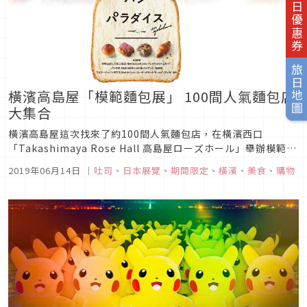
旅日優惠券
旅日地圖
橫濱高島屋「模範麵包展」 100間人氣麵包店
大集合
橫濱高島屋這次找來了約100間人氣麵包店，在橫濱西口
「Takashimaya Rose Hall 高島屋ローズホール」舉辦模範麵
包展，除了神奈川縣在地人氣的烘焙坊外還集結了日本約30個縣
2019年06月14日
｜
吐司
、
日本展覽
、
期間限定
、
橫濱
、
美食
、
購物
120種全國在地人氣麵包。橫濱高島屋限定商品及每日限定麵
包，讓大家在這個期間每天來這邊都能有不一樣的新發現與樂
趣。...