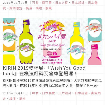
2019年08月08日
｜
可愛
、
寶可夢
、
日本必買
、
日本設計
、
日本雜
小智小霞們今年可都安排好行程啦？先前已經為大家介紹今年活
貨
、
期間限定
、
橫濱
、
購物
、
關東
動將有兩千隻皮卡丘夜間秀登場，本篇要來為大家盤點出發前必
買皮卡丘小物，並告...
KIRIN 2019乾杯展-『Wish You Good
Luck』在橫濱紅磚瓦倉庫登場囉！
KIRIN乾杯展2019在橫濱紅磚瓦倉庫展開囉！大家熟知的啤酒品
牌KIRIN，在2018年KIRIN啤酒130周年之際，舉辦了第一屆的
KIRIN乾杯展，吸引了3萬人次朝聖。2019年今夏，再次在橫濱
2019年07月18日
｜
啤酒
、
日本展覽
、
日本設計
、
日本話題
、
期間限
的紅磚瓦倉庫舉辦第二屆的互動式乾杯展2019-Wish You Good
定
、
橫濱
、
潮流
Luck！圖片來源2019年...