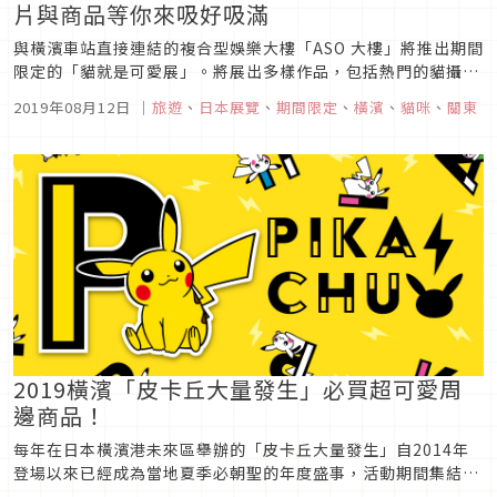
片與商品等你來吸好吸滿
與橫濱車站直接連結的複合型娛樂大樓「ASO 大樓」將推出期間
限定的「貓就是可愛展」。將展出多樣作品，包括熱門的貓攝影
家們所拍攝的照片、全國蒐集而來的"受不了地可愛"貓照片、以
2019年08月12日
｜
旅遊
、
日本展覽
、
期間限定
、
橫濱
、
貓咪
、
關東
及貓藝術創作者製作的商品。「貓就是可愛展」將展出照片與商
品，帶您細細品味美好的貓相片。各種照片齊聚一堂，有可愛
貓、美貌貓、還有...
2019橫濱「皮卡丘大量發生」必買超可愛周
邊商品！
每年在日本橫濱港未來區舉辦的「皮卡丘大量發生」自2014年
登場以來已經成為當地夏季必朝聖的年度盛事，活動期間集結來
自全世界的寶可夢大師爭相目睹可愛皮神列隊遊行的風采，各位