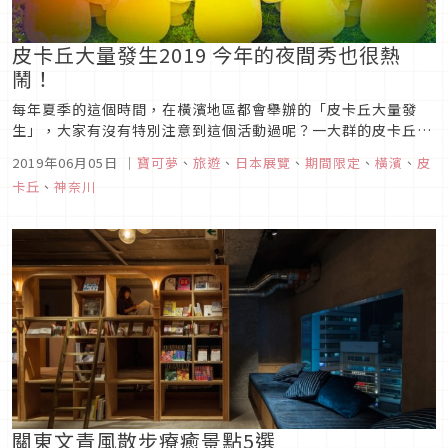
皮卡丘大量發生2019 今年的夜間秀也很熱
鬧！
每年夏季的這個時間，在橫濱地區都會舉辦的「皮卡丘大量發
生」，大家有沒有特別注意到這個活動過呢？一大群的皮卡丘出
現在街道上真的是超級療癒的，不管大人小孩都無法抵擋他們的
2019年06月05日
｜
寶可夢
、
旅遊
、
日本展覽
、
期間限定
、
橫濱
、
皮
魅力。今年橫濱市港未來地區將於8月6日(星期二)～12日(星期
卡丘
、
神奈川
一)，舉行「皮卡丘大量出現中！2019」。©2019 Pokémon.
...
關東文青風散步療癒景點5選