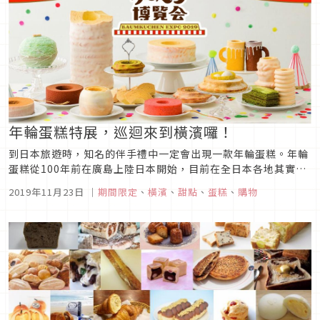
年輪蛋糕特展，巡迴來到橫濱囉！
到日本旅遊時，知名的伴手禮中一定會出現一款年輪蛋糕。年輪
蛋糕從100年前在廣島上陸日本開始，目前在全日本各地其實都
已有非常多職人開設的名店。而這個以年輪蛋糕為主的博覽會集
2019年11月23日
｜
期間限定
、
橫濱
、
甜點
、
蛋糕
、
購物
結了日本47都道府縣的知名年輪蛋糕店，在日本各地巡迴展出，
將各名店的著名商品帶給大家，品項高達200種類，這次巡廻終
於來到了位於橫...