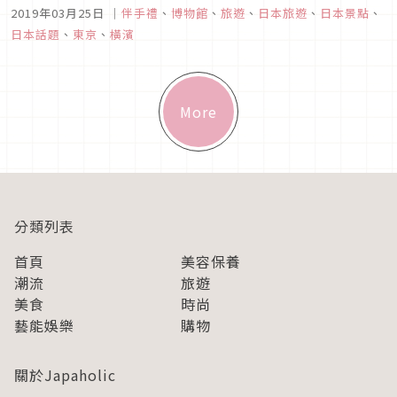
持續研究終於製造出世界最初的泡麵，是許多婆婆媽媽們每天早
2019年03月25日
｜
伴手禮
、
博物館
、
旅遊
、
日本旅遊
、
日本景點
、
上最期待的連續劇。隨著這齣晨間連續劇「萬福」熱播而人氣大
日本話題
、
東京
、
橫濱
增的日清泡麵博物館正是親子旅遊最佳去處之一，請大家跟著這
篇文章一起來動手做...
More
分類列表
首頁
美容保養
潮流
旅遊
美食
時尚
藝能娛樂
購物
關於Japaholic