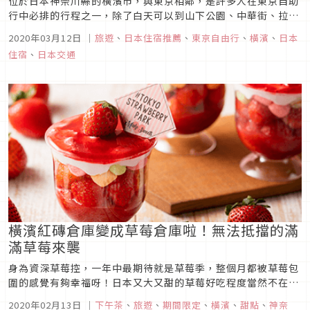
位於日本神奈川縣的橫濱市，與東京相鄰，是許多人在東京自助
行中必排的行程之一，除了白天可以到山下公園、中華街、拉麵
博物館逛逛，晚上還可搭摩天輪欣賞美麗的橫濱夜景，一天的時
2020年03月12日
｜
旅遊
、
日本住宿推薦
、
東京自由行
、
橫濱
、
日本
間總是不夠用。最近在推特有網友推薦了這間豪華寢台列車風旅
住宿
、
日本交通
館「HARE-TABI」，鄰近橫濱各大景點，地理位置絕佳，最低
只要2,100...
橫濱紅磚倉庫變成草莓倉庫啦！無法抵擋的滿
滿草莓來襲
身為資深草莓控，一年中最期待就是草莓季，整個月都被草莓包
圍的感覺有夠幸福呀！日本又大又甜的草莓好吃程度當然不在話
下，這次要介紹的草莓部只是一個小小的咖啡廳裡，而是一個草
2020年02月13日
｜
下午茶
、
旅遊
、
期間限定
、
橫濱
、
甜點
、
神奈