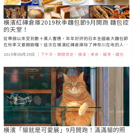
橫濱紅磚倉庫2019秋季麵包節9月開跑 麵包控
的天堂！
從舉辦以來受到數十萬人響應，年年好評的日本全國最大麵包節
在秋季又要開跑囉！這次在橫濱紅磚倉庫除了神奈川在地的人氣
店家之外，更集合了日本各地的麵包名店一同參與，到場的民眾
2019年08月29日
｜
下午茶
、
期間限定
、
橫濱
、
美食
、
關東
、
麵包
一次就能盡享各種美味麵包，還在四處安排朝聖大家口中說的必
吃烘焙？來趟被滿滿幸福香氣所包圍的麵包控天堂就夠啦！圖片
來源 20...
橫濱「貓就是可愛展」9月開跑！滿滿貓的照