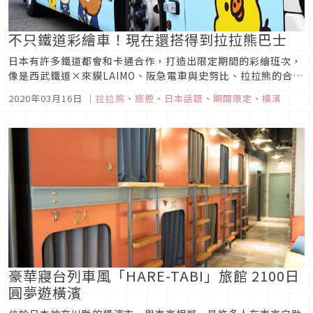
不只鐵道彩繪車！現在還搭得到拉拉熊巴士
日本有許多鐵道都會和卡通合作，打造出限定期間的彩繪班次，
像是西武鐵道×來貘LAIMO、阪急電車與史努比、拉拉熊的合
作，都吸引不少人前往搭乘。不過，其實除了電車與鐵道之外，
2020年03月16日
｜
拉拉熊
、
旅遊
、
日本話題
、
期間限定
、
橫濱
現在連巴士也都開始推出聯名車廂了，一起來看看吧！第1彈
「リラックマ号」圖片來源這是由相鐵巴士與San-X所推出的聯
名計畫，從201...
豪華寢台列車風「HARE-TABI」旅館 2100日
圓夢遊橫濱