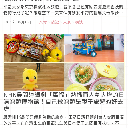
平常大家都東京橫濱地區旅遊，會不會已經有點去膩遊樂園及購
物的行成了呢？考慮空下一天來個有別於平常的輕鬆文青散步
吧！走進一家氛圍優雅的餐廳，脫下鞋子，一邊躺著一邊享受美
2019年06月03日
｜
文青
、
旅遊
、
東京
、
橫濱
食和美酒，和戀人、朋友、家人或是單獨輕松愉快地度過美好時
光。這次為大家介紹的是位於關東圈內的幾家店，相信這些地方
也會讓你身心靈都可以好...
NHK晨間連續劇「萬福」熱播而人氣大增的日
清泡麵博物館！自己做泡麵是親子旅遊的好去
處
最近NHK晨間連續劇熱播的戲劇，正是日清杯麵創始人安藤百福
的故事，在台灣出生的百福先生與日本妻子之間相互扶持，不斷