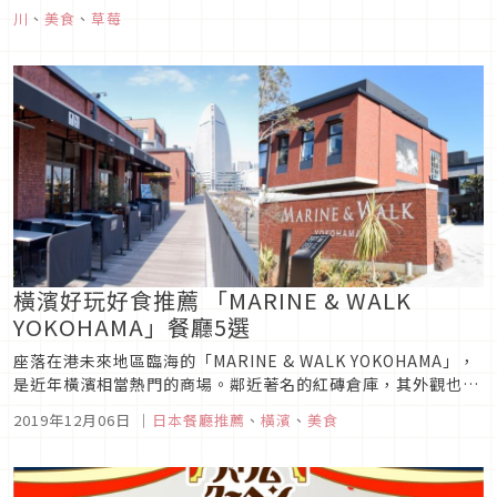
莓園區，而且就在觀光客必去的橫濱紅磚倉庫呢！紅磚倉庫變成
川
、
美食
、
草莓
草莓倉庫？這次的草莓季活動可不是只有一個小小的區域而已，
除了有一整個「草莓倉...
橫濱好玩好食推薦 「MARINE & WALK
YOKOHAMA」餐廳5選
座落在港未來地區臨海的「MARINE & WALK YOKOHAMA」，
是近年橫濱相當熱門的商場。鄰近著名的紅磚倉庫，其外觀也採
紅磚型倉庫造型，只是立地更靠近海邊，開放性的商場設計，強
2019年12月06日
｜
日本餐廳推薦
、
橫濱
、
美食
調許多流行時尚餐廳進駐，漸成為人們到橫濱遊玩時的用餐首
選。這裡要推薦5間餐廳大家，還要分享點餐攻略，渡過最難...