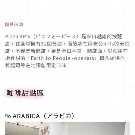
圖片來源
Pizza 4P's（ピザフォーピース）是來自越南的披薩
店，在全球擁有32間分店，而這次在麻布台hills的東京
店，不僅是新開店，更是全日本第一間店面，以使用在
地食材的「Earth to People -oneness」概念提供自
製起司等在地獨創限定口味！
咖啡甜點區
% ARABICA（アラビカ）