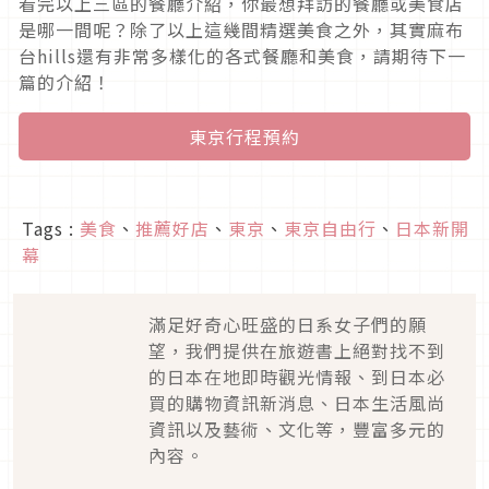
看完以上三區的餐廳介紹，你最想拜訪的餐廳或美食店
是哪一間呢？除了以上這幾間精選美食之外，其實麻布
台hills還有非常多樣化的各式餐廳和美食，請期待下一
篇的介紹！
東京行程預約
Tags :
美食
、
推薦好店
、
東京
、
東京自由行
、
日本新開
幕
滿足好奇心旺盛的日系女子們的願
望，我們提供在旅遊書上絕對找不到
的日本在地即時觀光情報、到日本必
買的購物資訊新消息、日本生活風尚
資訊以及藝術、文化等，豐富多元的
內容。