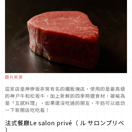
圖片來源
這家店是神樂坂非常有名的鐵板燒店，使用的是最高級
的神戸牛和松坂牛，加上新鮮的四季時選食材，被喻為
是「五感料理」，如果還沒吃過的朋友，不妨可以造訪
一下新開店吃吃看！
法式餐廳Le salon privé（ ル サロンプリベ
）