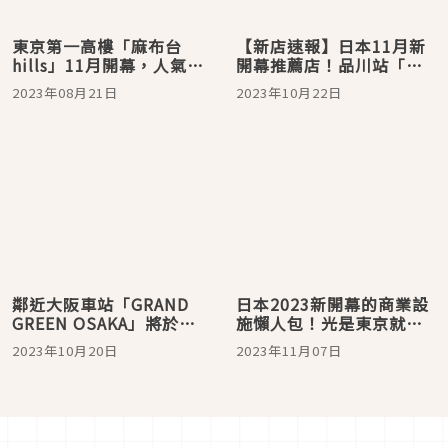
東京第一高樓「麻布台
【新店速報】日本11月新
hills」11月開幕，人氣品
開幕推薦店！品川站「極
牌、美食餐廳一網打盡
厚草莓夾心餅」必須是接
2023年08月21日
2023年10月22日
下來的必買伴手禮女王
鄰近大阪車站「GRAND
日本2023新開幕的商業設
GREEN OSAKA」將於
施懶人包！光是東京就讓
2024年開幕！集結車站、
你逛不完啦
2023年10月20日
2023年11月07日
商業設施、公園，超好逛
的複合商場