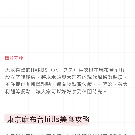
圖片來源
大家喜歡的HARBS（ハーブス）這次也在麻布台hills
設立了旗艦店，將以木頭與大理石的現代風格做裝潢，
不僅提供咖啡與甜點，還有特製蛋包飯、三明治、義大
利麵等餐點，讓大家可以好好享受休閒時光。
東京麻布台hills美食攻略