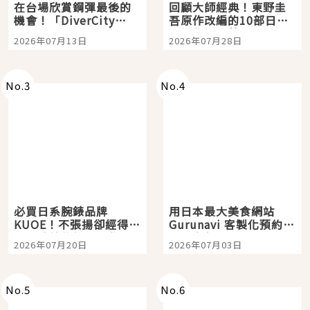
在台場欣賞鋼彈最後的
回顧大師經典！東野圭
機會！「DiverCity
吾原作改編的10部日本
Tokyo Plaza」搭船、
影視作品推薦
2026年07月13日
2026年07月28日
購物、美食及夜景，一
次全體驗
No.
3
No.
4
必買日系腕錶品牌
用日本最大美食網站
KUOE！不張揚卻經得起
Gurunavi 客製化預約九
時間洗鍊的經典之作五
大都市餐廳，打造專屬
2026年07月20日
2026年07月03日
選
美食體驗！
No.
5
No.
6