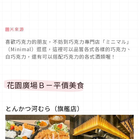
圖片來源
喜歡巧克力的朋友，不妨到巧克力專門店「ミニマル」
（Minimal）逛逛，這裡可以品嘗各式各樣的巧克力、
白巧克力，還有可以搭配巧克力的各式酒類喔！
花園廣場Ｂ－平價美食
とんかつ河むら（旗艦店）