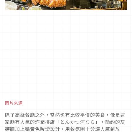
圖片來源
除了高級餐廳之外，當然也有比較平價的美食，像是這
家頗有人氣的炸豬排店「とんかつ河むら」，簡約的灰
磚牆加上鵝黃色暖燈設計，用餐氛圍十分讓人感到放