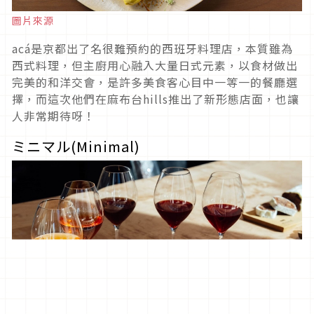
圖片來源
acá是京都出了名很難預約的西班牙料理店，本質雖為
西式料理，但主廚用心融入大量日式元素，以食材做出
完美的和洋交會，是許多美食客心目中一等一的餐廳選
擇，而這次他們在麻布台hills推出了新形態店面，也讓
人非常期待呀！
ミニマル(Minimal)