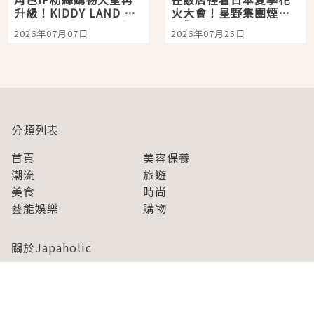
升級！KIDDY LAND 原
火大會！星野集團煙火
宿店吉伊卡哇迎客，新
景觀飯店6選，讓你不用
2026年07月07日
2026年07月25日
開幕 OMOKADO 店3分
人擠人悠閒欣賞
即達
分類列表
首頁
美容保養
潮流
旅遊
美食
時尚
藝能娛樂
購物
關於Japaholic
關於我們
免責事項
寫手招募
Japaholic Girls招募
廣告、合作洽談
關鍵字列表