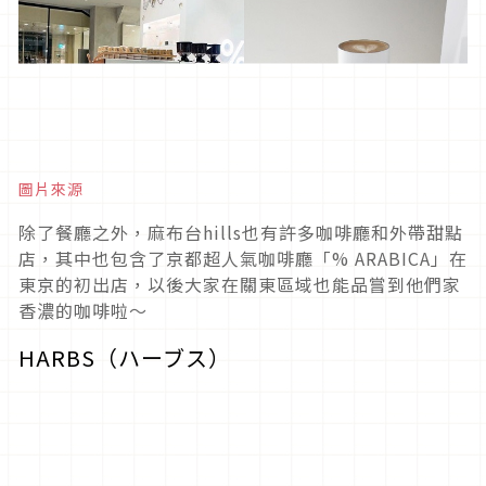
圖片來源
除了餐廳之外，麻布台hills也有許多咖啡廳和外帶甜點
店，其中也包含了京都超人氣咖啡廳「% ARABICA」在
東京的初出店，以後大家在關東區域也能品嘗到他們家
香濃的咖啡啦～
HARBS（ハーブス）