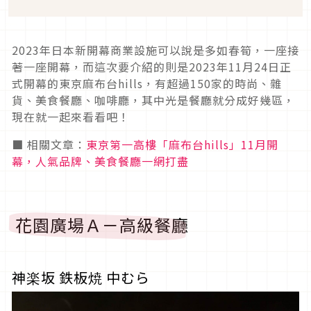
2023年日本新開幕商業設施可以說是多如春筍，一座接
著一座開幕，而這次要介紹的則是2023年11月24日正
式開幕的東京麻布台hills，有超過150家的時尚、雜
貨、美食餐廳、咖啡廳，其中光是餐廳就分成好幾區，
現在就一起來看看吧！
■ 相關文章：
東京第一高樓「麻布台hills」11月開
幕，人氣品牌、美食餐廳一網打盡
花園廣場Ａ－高級餐廳
神楽坂 鉄板焼 中むら