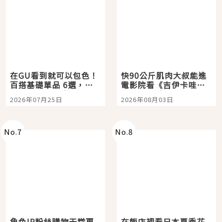
在GU看到就可以包色！
快90公斤肌肉大叔能進
百搭基礎單品 6選，閉
電影院看《吉伊卡哇》
眼全收也不心疼
嗎？日本重金屬樂團
2026年07月25日
2026年08月03日
「打首」會長與nagano
老師一同給出了答案
No.
7
No.
8
角色IP粉絲購物天堂再
在飯店裡看日本夏季花