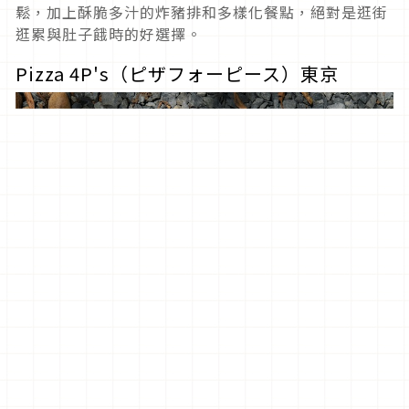
鬆，加上酥脆多汁的炸豬排和多樣化餐點，絕對是逛街
逛累與肚子餓時的好選擇。
Pizza 4P's（ピザフォーピース）東京