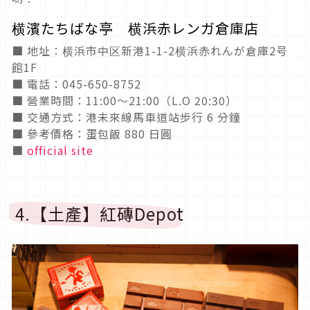
横濱たちばな亭 横浜赤レンガ倉庫店
■ 地址：横浜市中区新港1-1-2横浜赤れんが倉庫2号
館1F
■ 電話：045-650-8752
■ 營業時間：11:00～21:00（L.O 20:30）
■ 交通方式：港未來線馬車道站步行 6 分鐘
■ 參考價格：蛋包飯 880 日圓
■
official site
4.【土產】紅磚Depot