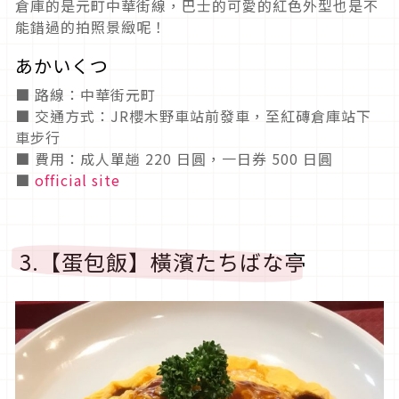
倉庫的是元町中華街線，巴士的可愛的紅色外型也是不
能錯過的拍照景緻呢！
あかいくつ
■ 路線：中華街元町
■ 交通方式：JR櫻木野車站前發車，至紅磚倉庫站下
車步行
■ 費用：成人單趟 220 日圓，一日券 500 日圓
■
official site
3.【蛋包飯】橫濱たちばな亭