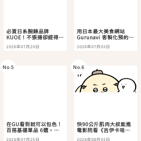
必買日系腕錶品牌
用日本最大美食網站
KUOE！不張揚卻經得起
Gurunavi 客製化預約九
時間洗鍊的經典之作五
大都市餐廳，打造專屬
2026年07月20日
2026年07月03日
選
美食體驗！
No.
5
No.
6
在GU看到就可以包色！
快90公斤肌肉大叔能進
百搭基礎單品 6選，閉
電影院看《吉伊卡哇》
眼全收也不心疼
嗎？日本重金屬樂團
2026年07月25日
2026年08月03日