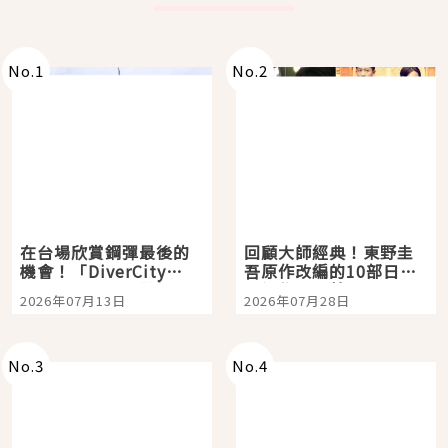
No.
1
No.
2
在台場欣賞鋼彈最後的
回顧大師經典！東野圭
機會！「DiverCity
吾原作改編的10部日本
Tokyo Plaza」搭船、
影視作品推薦
2026年07月13日
2026年07月28日
購物、美食及夜景，一
次全體驗
No.
3
No.
4