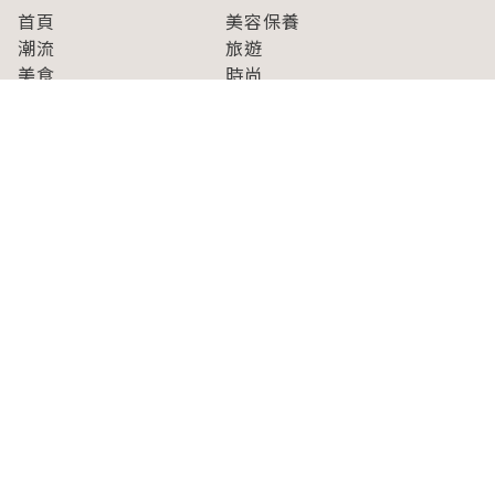
首頁
美容保養
潮流
旅遊
美食
時尚
藝能娛樂
購物
關於Japaholic
關於我們
免責事項
寫手招募
Japaholic Girls招募
廣告、合作洽談
關鍵字列表
お問い合わせ