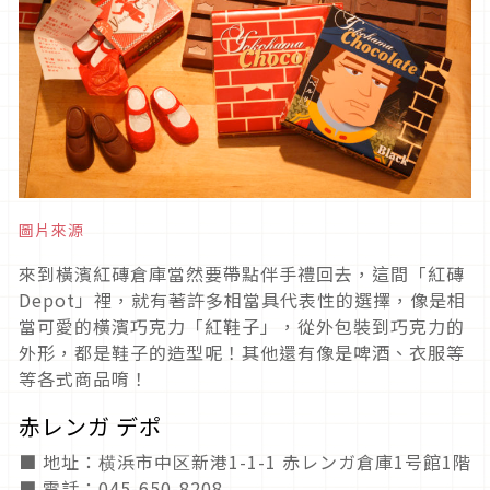
圖片來源
來到橫濱紅磚倉庫當然要帶點伴手禮回去，這間「紅磚
Depot」裡，就有著許多相當具代表性的選擇，像是相
當可愛的橫濱巧克力「紅鞋子」，從外包裝到巧克力的
外形，都是鞋子的造型呢！其他還有像是啤酒、衣服等
等各式商品唷！
赤レンガ デポ
■ 地址：横浜市中区新港1-1-1 赤レンガ倉庫1号館1階
■ 電話：045-650-8208