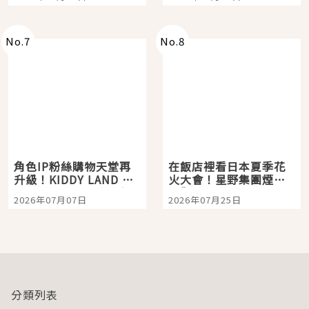
「打首」會長與nagano
老師一同給出了答案
No.
7
No.
8
角色IP粉絲購物天堂再
在飯店裡看日本夏季花
升級！KIDDY LAND 原
火大會！星野集團煙火
宿店吉伊卡哇迎客，新
景觀飯店6選，讓你不用
2026年07月07日
2026年07月25日
開幕 OMOKADO 店3分
人擠人悠閒欣賞
即達
分類列表