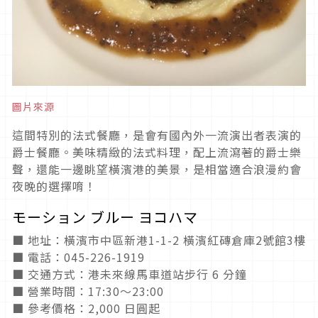
圖片來源
這間特別的法式餐廳，是會有國內外一流演出者表演的
爵士餐廳。美味精緻的法式料理，配上流瀉著的爵士樂
聲，還能一邊眺望橫濱港的美景，是相當適合浪漫約會
夜晚的選擇唷！
モーション ブルー ヨコハマ
■ 地址：橫濱市中區新港1-1-2 橫濱紅磚倉庫2號館3樓
■ 電話：045-226-1919
■ 交通方式：港未來線馬車道站步行 6 分鐘
■ 營業時間：17:30～23:00
■ 參考價格：2,000 日圓起