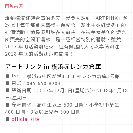
圖片來源
說到橫濱紅磚倉庫的冬天，就令人想到「ARTRINK」溜
冰場！每年都會有藝術主題配合「溜冰＋霓虹燈秀」的
這個活動，總是吸引許多人前往，在被美輪美奐的燈光
所照亮的空間下溜冰，是一種相當特別的體驗，雖然
2017 年的活動剛結束，但有興趣的人可以準備關注
2018 年底的活動起跑時間嘍！
アートリンク in 横浜赤レンガ倉庫
■ 地址：横浜市中区新港1-1-1 赤レンガ倉庫1号館
■ 電話：045-650-8208
■ 舉辦日期：2017年12月2日(星期六)～2018年2月18
日(星期日)
■ 參考價格：高中生以上 500 日圓，小學初中學生
400 日圓，3歲以上兒童 300 日圓
■
official site