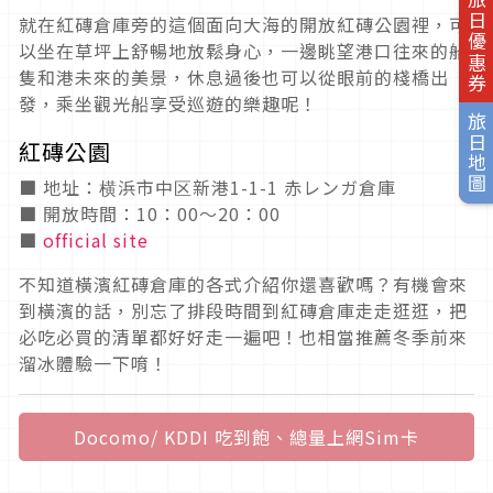
旅日優惠券
就在紅磚倉庫旁的這個面向大海的開放紅磚公園裡，可
以坐在草坪上舒暢地放鬆身心，一邊眺望港口往來的船
隻和港未來的美景，休息過後也可以從眼前的棧橋出
發，乘坐觀光船享受巡遊的樂趣呢！
旅日地圖
紅磚公園
■ 地址：横浜市中区新港1-1-1 赤レンガ倉庫
■ 開放時間：10：00～20：00
■
official site
不知道橫濱紅磚倉庫的各式介紹你還喜歡嗎？有機會來
到橫濱的話，別忘了排段時間到紅磚倉庫走走逛逛，把
必吃必買的清單都好好走一遍吧！也相當推薦冬季前來
溜冰體驗一下唷！
Docomo/ KDDI 吃到飽、總量上網Sim卡