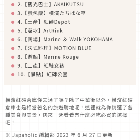
2.【觀光巴士】AKAIKUTSU
3.【蛋包飯】橫濱たちばな亭
4.【土產】紅磚Depot
5.【溜冰】ArtRink
6.【商場】Marine ＆ Walk YOKOHAMA
7.【法式料理】MOTION BLUE
8.【遊船】Marine Rouge
9.【土產】紅鞋女孩
10.【景點】紅磚公園
橫濱紅磚倉庫你去過了嗎？除了中華街以外，橫濱紅磚
倉庫也是相當著名的旅遊勝地呢！這裡就為你精選了各
種美食與美景，快來一起看看有什麼必吃必買的選擇
吧！
※ Japaholic 編輯部 2023 年 6 月 27 日更新