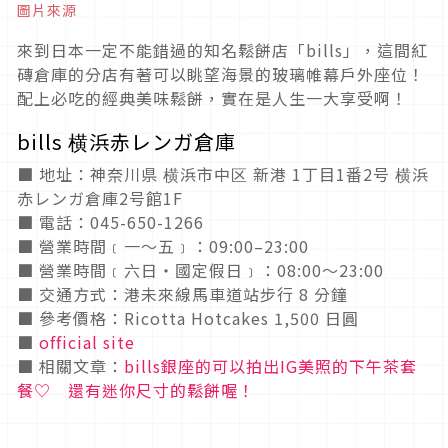
圖片來源
來到日本一定不能錯過的知名鬆餅店「bills」，這間紅
磚倉庫的分店有著可以眺望海景的玻璃帷幕戶外座位！
配上必吃的經典美味鬆餅，實在是人生一大享受啊！
bills 横浜赤レンガ倉庫
■ 地址：神奈川県 横浜市中区 新港 1丁目1番2号 横浜
赤レンガ倉庫2号館1F
■ 電話：045-650-1266
■ 營業時間﹝一〜五﹞：09:00–23:00
■ 營業時間﹝六日‧國定假日﹞：08:00〜23:00
■ 交通方式：港未來線馬車道站步行 8 分鐘
■ 參考價格：Ricotta Hotcakes 1,500 日圓
■
official site
■ 相關文章：
bills銀座的可以拍出IG美照的下午茶套
餐♡ 還有迷你尺寸的鬆餅喔！