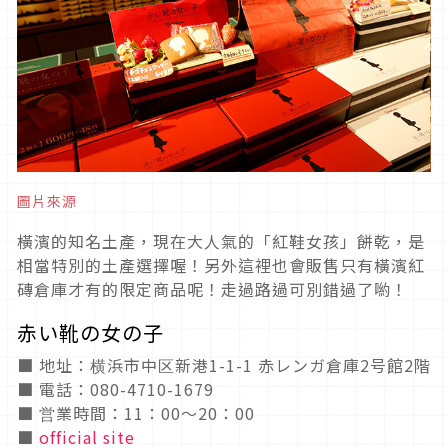
圖片來源
橫濱的知名土產，現在大人氣的「紅鞋女孩」餅乾，是
相當特別的土產選擇喔！另外這裡也會販售只有橫濱紅
磚倉庫才有的限定商品呢！走過路過可別錯過了喲！
赤い靴の女の子
■ 地址：横浜市中区新港1-1-1 赤レンガ倉庫2号館2階
■ 電話：080-4710-1679
■ 営業時間：11：00～20：00
■
official site