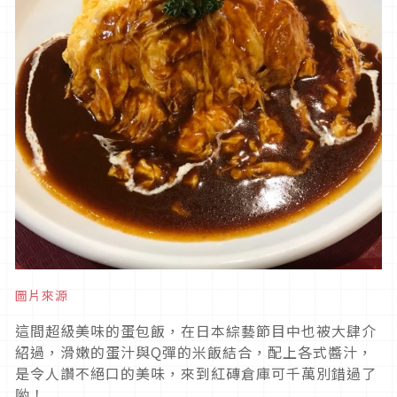
圖片來源
這間超級美味的蛋包飯，在日本綜藝節目中也被大肆介
紹過，滑嫩的蛋汁與Q彈的米飯結合，配上各式醬汁，
是令人讚不絕口的美味，來到紅磚倉庫可千萬別錯過了
喲！