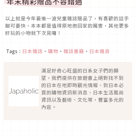
年末精彩贈品不容錯過
以上就是今年最後一波兒童雜誌贈品了，有喜歡的話手
腳可要快，本本都是值得原地抱回家的厲害，其他更多
好玩的小物就下次見囉！
Tags :
日本雜誌
、
購物
、
雜誌書籍
、
日本雜貨
滿足好奇心旺盛的日系女子們的願
望，我們提供在旅遊書上絕對找不到
的日本在地即時觀光情報、到日本必
買的購物資訊新消息、日本生活風尚
資訊以及藝術、文化等，豐富多元的
內容。