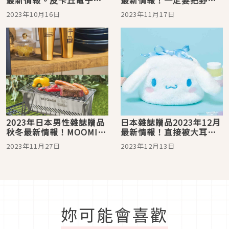
最新情報。皮卡丘電子手
最新情報！一定要把野貓
寫板＆米飛兔廚房小物組
軍團鬆餅托特包和豐富禮
2023年10月16日
2023年11月17日
都太值得收啦！
包帶回家
2023年日本男性雜誌贈品
日本雜誌贈品2023年12月
秋冬最新情報！MOOMIN
最新情報！直接被大耳狗
烤肉架和保暖毯都是露營
喜拿軟萌收納袋給收服啦
2023年11月27日
2023年12月13日
好物
妳可能會喜歡