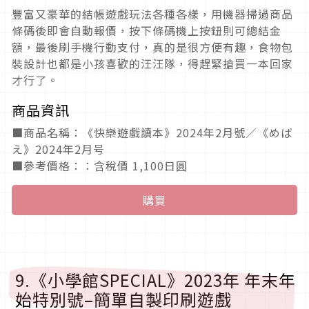
豐富又豪華的結帳遊戲玩法各種各樣，用機器掃過商品
條碼後即會自動報價，按下條碼機上按鈕則可總結金
額，最後刷手機行動支付，真的是很方便有趣，食物包
裝設計也都是小孩喜歡的汪汪隊，得趕緊搶買一本回家
才行了。
商品資訊
■商品名稱：《快樂遊戲讀本》2024年2月號／《めば
え》2024年2月号
■參考價格：：含稅價 1,100日圓
購買
9.《小學館SPECIAL》2023年 年末年
始特別號–簡單自製印刷遊戲