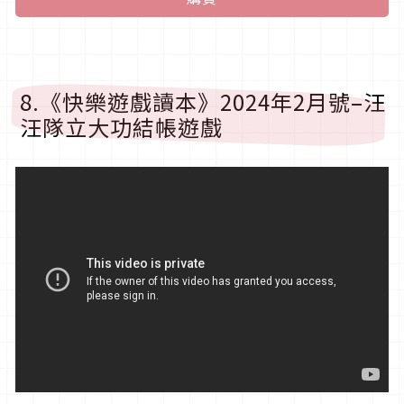
8.《快樂遊戲讀本》2024年2月號–汪
汪隊立大功結帳遊戲