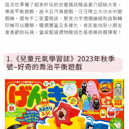
這次也準備了超多好玩的兒童雜誌贈品要介紹給大家，
像是平衡遊戲、皮卡丘汽車遊戲、汪汪隊立大功水中遊
戲機，還有不二家蛋糕店、壓克力手燈描繪組和自製轉
印機可以體驗，種類豐富又多樣化，肯定能找到小朋友
會喜歡的玩具，當成聖誕禮物贈送也是很棒的選擇呢！
1.《兒童元氣學習誌》2023年秋季
號–好奇的喬治平衡遊戲