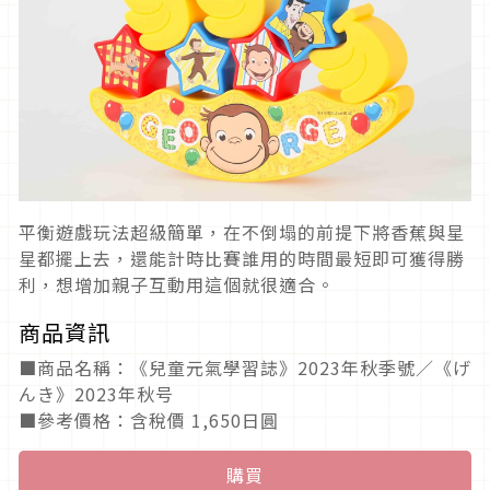
平衡遊戲玩法超級簡單，在不倒塌的前提下將香蕉與星
星都擺上去，還能計時比賽誰用的時間最短即可獲得勝
利，想增加親子互動用這個就很適合。
商品資訊
■商品名稱：《兒童元氣學習誌》2023年秋季號／《げ
んき》2023年秋号
■參考價格：含稅價 1,650日圓
購買