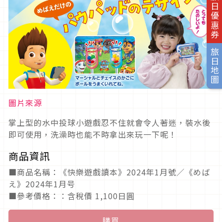
旅日優惠券
旅日地圖
圖片來源
掌上型的水中投球小遊戲忍不住就會令人著迷，裝水後
即可使用，洗澡時也能不時拿出來玩一下呢！
商品資訊
■商品名稱：《快樂遊戲讀本》2024年1月號／《めば
え》2024年1月号
■參考價格：：含稅價 1,100日圓
購買