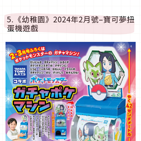
5.《幼稚園》2024年2月號–寶可夢扭
蛋機遊戲