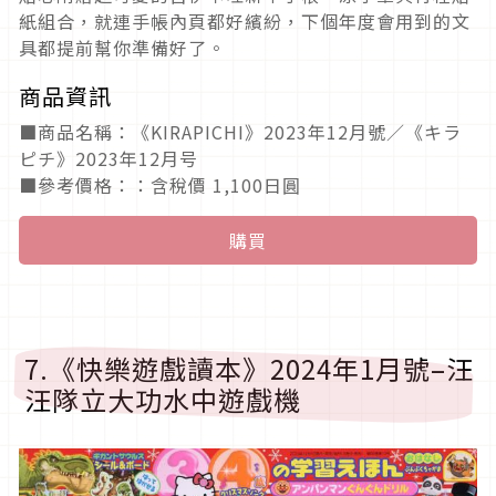
紙組合，就連手帳內頁都好繽紛，下個年度會用到的文
具都提前幫你準備好了。
商品資訊
■商品名稱：《KIRAPICHI》2023年12月號／《キラ
ピチ》2023年12月号
■參考價格：：含稅價 1,100日圓
購買
7.《快樂遊戲讀本》2024年1月號–汪
汪隊立大功水中遊戲機