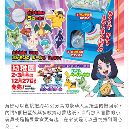
竟然可以直接把約42公分高的豪華大型扭蛋機搬回家，
內附5個扭蛋殼與多款寶可夢貼紙，自行放入喜歡的小
玩具或是糖果零食更有趣，在家就是可以盡情扭到開心
為止。