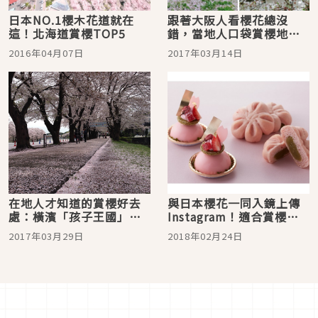
日本NO.1櫻木花道就在
跟著大阪人看櫻花總沒
這！北海道賞櫻TOP5
錯，當地人口袋賞櫻地點
大公開
2016年04月07日
2017年03月14日
在地人才知道的賞櫻好去
與日本櫻花一同入鏡上傳
處：橫濱「孩子王國」家
Instagram！適合賞櫻享
庭旅遊日本賞櫻就來這！
用的華麗甜點介紹
2017年03月29日
2018年02月24日