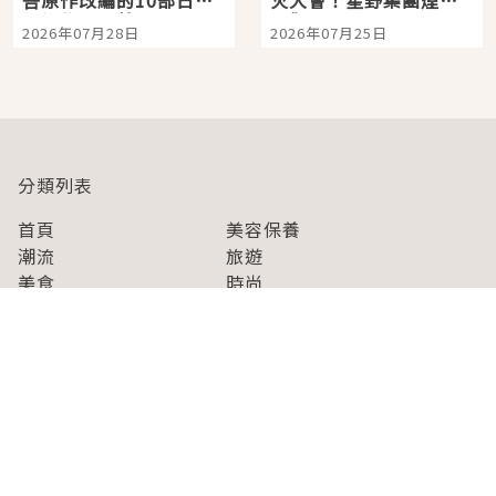
吾原作改編的10部日本
火大會！星野集團煙火
影視作品推薦
景觀飯店6選，讓你不用
2026年07月28日
2026年07月25日
人擠人悠閒欣賞
分類列表
首頁
美容保養
潮流
旅遊
美食
時尚
藝能娛樂
購物
關於Japaholic
關於我們
免責事項
寫手招募
Japaholic Girls招募
廣告、合作洽談
關鍵字列表
お問い合わせ