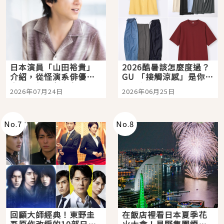
日本演員「山田裕貴」
2026酷暑該怎麼度過？
介紹，從怪演系俳優走
GU 「接觸涼感」是你的
向國民級日劇主角
夏日救星
2026年07月24日
2026年06月25日
No.
7
No.
8
回顧大師經典！東野圭
在飯店裡看日本夏季花