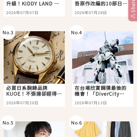
Share
升級！KIDDY LAND 原
吾原作改編的10部日本
宿店吉伊卡哇迎客，新
影視作品推薦
2026年07月07日
2026年07月28日
開幕 OMOKADO 店3分
即達
No.
3
No.
4
必買日系腕錶品牌
在台場欣賞鋼彈最後的
KUOE！不張揚卻經得起
機會！「DiverCity
時間洗鍊的經典之作五
Tokyo Plaza」搭船、
2026年07月20日
2026年07月13日
選
購物、美食及夜景，一
次全體驗
No.
5
No.
6