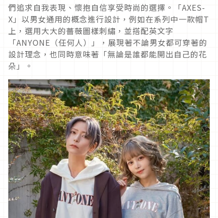
們追求自我表現、
懷抱自信享受時尚的選擇。「
AXES-
X
」
以男女通用的概念進行設計，例如在系列中一款帽
T
上，
選用大大的薔薇圖樣刺繡，並搭配英文字
「
ANYONE
（任何人）
」，展現著不論男女都可穿著的
設計理念，也同時意味著「
無論是誰都能開出自己的花
朵」。