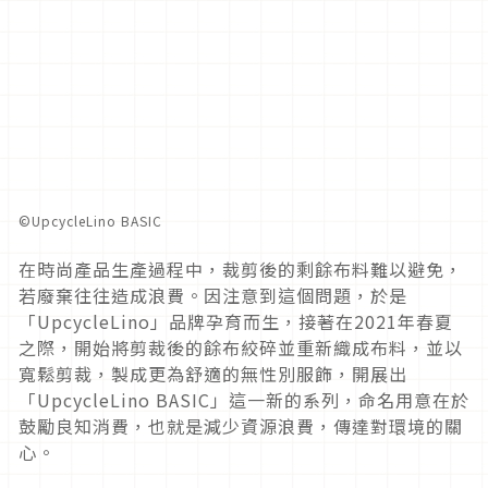
©︎UpcycleLino BASIC
在時尚產品生產過程中，裁剪後的剩餘布料難以避免，
若廢棄往往造成浪費。因注意到這個問題，於是
「
UpcycleL
ino
」品牌孕育而生，接著在
2021
年春夏
之際，
開始將剪裁後的餘布絞碎並重新織成布料，並以
寬鬆剪裁，
製成更為舒適的無性別服飾，開展出
「
UpcycleLino BASIC
」這一新的系列，命名用意在於
鼓勵良知消費，
也就是減少資源浪費，傳達對環境的關
心。