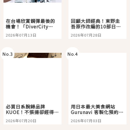
在台場欣賞鋼彈最後的
回顧大師經典！東野圭
機會！「DiverCity
吾原作改編的10部日本
Tokyo Plaza」搭船、
影視作品推薦
2026年07月13日
2026年07月28日
購物、美食及夜景，一
次全體驗
No.
3
No.
4
必買日系腕錶品牌
用日本最大美食網站
KUOE！不張揚卻經得起
Gurunavi 客製化預約九
時間洗鍊的經典之作五
大都市餐廳，打造專屬
2026年07月20日
2026年07月03日
選
美食體驗！