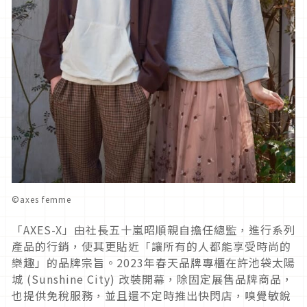
©︎axes femme
「
AXES-X
」由社長五十嵐昭順親自擔任總監，
進行系列
產品的行銷，使其更貼近「
讓所有的人都能享受時尚的
樂趣」的品牌宗旨。
2023
年春天品牌
專櫃在許池袋太陽
城
(Sunshine City)
改裝開幕，除固定展售品牌商品，
也提供免稅服務，
並且還不定時推出快閃店，嗅覺敏銳