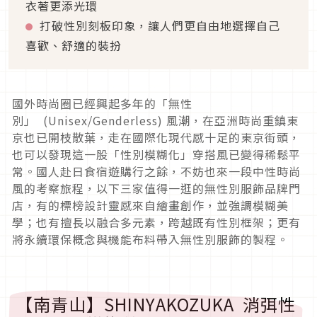
衣著更添光環
打破性別刻板印象，
讓人們更自由地選擇自己
喜歡、舒適的裝扮
國外時尚圈已經興起多年的「無性
別」
(Unisex/Genderless)
風潮，
在亞洲時尚重鎮東
京也已開枝散葉，
走在國際化現代感十足的東京街頭，
也可以發現這一股「
性別模糊化」穿搭風已變得稀鬆平
常。國人赴日食宿遊購行之餘，
不妨也來一段中性時尚
風的考察旅程，
以下三家值得一逛的無性別服飾品牌門
店，
有的標榜設計靈感來自繪畫創作，並強調模糊美
學；
也有擅長以融合多元素，跨越既有性別框架；
更有
將永續環保概念與機能布料帶入無性別服飾的製程。
【南青山】
SHINYAKOZUKA
消弭性