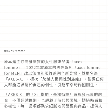
©︎axes femme
原本是主打高雅氣質的女性服飾品牌「
axes
femme
」，
2022
年將原本的男性系列「
axes femme
for MEN
」改以無性別服飾系列全新登場，並更名為
「
AXES-X
」
，標榜「跨越人種與性別藩籬」，
強調任何
人都能追求屬於自己的個性，引起東京時尚圈關注。
「
AXES-X
」的「
X
」指的正是獨特設計感與多元素的融
合，
不僅超越性別，也超越了時代與國境，透過時尚和
多樣性，
每一品項都務求細膩地開發經典商品，提供人