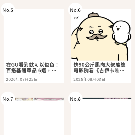
No.
5
No.
6
在GU看到就可以包色！
快90公斤肌肉大叔能進
百搭基礎單品 6選，閉
電影院看《吉伊卡哇》
眼全收也不心疼
嗎？日本重金屬樂團
2026年07月25日
2026年08月03日
「打首」會長與nagano
老師一同給出了答案
No.
7
No.
8