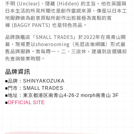
不明
(Unclear)
、隱藏
(Hidden)
的主旨，他在英國與
日本生活的所見所聞也是創作靈感來源，
像是以日本工
地服飾做為創意原點所創作出剪裁極為寬鬆的寬
褲
(BAGGY PANTS)
也是特色亮品。
品牌旗艦店「
SMALL TRADES
」於
2022
年在南青山開
幕，現場更以
showro
oming
（先逛店後網購）形式展
售品牌服飾。常每周一、二、
三店休，建議到店選購前
先查詢營業時間。
品牌資訊
品牌：
SHINYAKOZUKA
■
門市：
SMALL TRADES
■
地址：
東京都港区南青山
4-26-2 morph
南青山
3F
■
OFFICIAL SITE
■