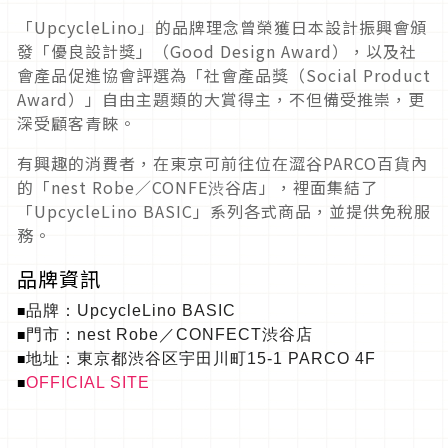
「
UpcycleLino
」
的品牌理念曾榮獲日本設計振興會頒
發「優良設計獎」（
Good Design Award
），以及社
會產品促進協會評選為「社會產品獎（
Soc
ial Product
Award
）」自由主題類的大賞得主，不但備受推崇，
更
深受顧客青睞。
有興趣的消費者，在東京可前往位在澀谷
PARCO
百貨內
的「
ne
st Robe
／
CONFE
渋谷店」，裡面集結了
「
UpcycleLi
no BASIC
」系列各式商品，並提供免稅服
務。
品牌資訊
品牌：
UpcycleLino BASIC
■
門市
：
nest Robe
／
CONFECT
渋谷店
■
地址：東京都渋谷区宇田川町
15-1
PARCO 4F
■
OFFICIAL SITE
■