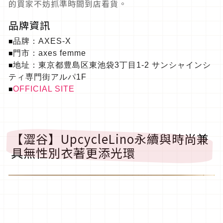
的買家不妨抓準時間到店看貨。
品牌資訊
品牌
：
AXES-X
■
門市
：
axes femme
■
地址：東京都豊島区東池袋
3
丁目
1-2
サンシャインシ
■
ティ専門街アルパ
1F
O
FFICIAL SITE
■
【澀谷】
UpcycleLino
永續與時尚兼
具無性別衣著更添光環