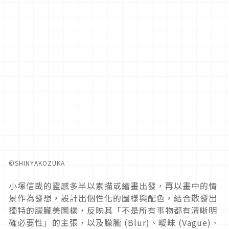
©︎SHINYAKOZUKA
小塚信哉的靈感多半以素描或繪畫出發，再以畫中的情
景作為發想，
設計出個性化的圖樣與配色，結合散發出
獨特的朦朧美圖樣，
反映其「不是所有事物都有清晰明
確必要性」的主張，以及朦朧
(Blur)
、曖昧
(Vague)
、