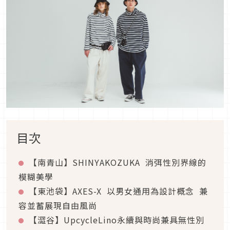
目次
【南青山】
SHINYAKOZUKA
消弭性別界線的
模糊美學
【東池袋】
AXES-X
以男女通用為設計概念
兼
容並蓄展現自由風尚
【澀谷】
UpcycleLino
永續與時尚兼具無性別