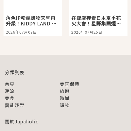
角色IP粉絲購物天堂再
在飯店裡看日本夏季花
升級！KIDDY LAND 原
火大會！星野集團煙火
宿店吉伊卡哇迎客，新
景觀飯店6選，讓你不用
2026年07月07日
2026年07月25日
開幕 OMOKADO 店3分
人擠人悠閒欣賞
即達
分類列表
首頁
美容保養
潮流
旅遊
美食
時尚
藝能娛樂
購物
關於Japaholic