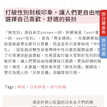
打破性別刻板印象，
讓人們更自由地
旅日優惠券
選擇自己喜歡、舒適的裝扮
「無性別」源自英文
unisex
一詞，拆解後是「
uni=
單
一的
、
sex=
性別」，意為「男女通用」，
在服飾業指的
旅日地圖
就是無論男女都可以穿戴，而且並非只是單純地「
中性
化」。這些融合雙性或者標榜中性元素的服飾品牌，
除
了引領潮流創造賣點，也希望能打破大眾對於性別的刻
板印象，
讓人們更自由地選擇自己喜歡、更為舒適的裝
扮。情侶、
夫妻檔一塊到東京逛「無性別風」服飾店，
更可為兩人的「
共享衣櫃」添購穿搭行頭。
Tags :
時尚
、
日系穿搭
、
流行前線
滿足好奇心旺盛的日系女子們的願