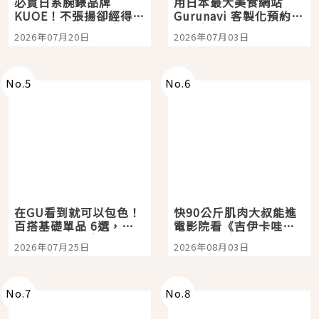
必買日系腕錶品牌
用日本最大美食網站
KUOE！不張揚卻經得起
Gurunavi 客製化預約九
時間洗鍊的經典之作五
大都市餐廳，打造專屬
2026年07月20日
2026年07月03日
選
美食體驗！
No.
5
No.
6
在GU看到就可以包色！
快90公斤肌肉大叔能進
百搭基礎單品 6選，閉
電影院看《吉伊卡哇》
眼全收也不心疼
嗎？日本重金屬樂團
2026年07月25日
2026年08月03日
「打首」會長與nagano
老師一同給出了答案
No.
7
No.
8