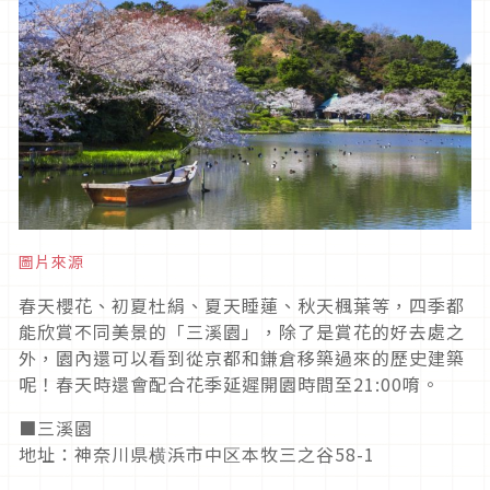
圖片來源
春天櫻花、初夏杜絹、夏天睡蓮、秋天楓葉等，四季都
能欣賞不同美景的「三溪園」，除了是賞花的好去處之
外，園內還可以看到從京都和鎌倉移築過來的歷史建築
呢！春天時還會配合花季延遲開園時間至21:00唷。
■三溪園
地址：神奈川県横浜市中区本牧三之谷58-1