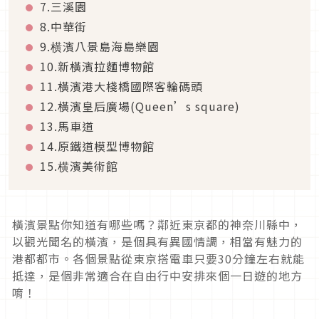
7.三溪園
8.中華街
9.横濱八景島海島樂園
10.新橫濱拉麵博物館
11.橫濱港大棧橋國際客輪碼頭
12.橫濱皇后廣場(Queen’s square)
13.馬車道
14.原鐵道模型博物館
15.横濱美術館
橫濱景點你知道有哪些嗎？鄰近東京都的神奈川縣中，
以觀光聞名的橫濱，是個具有異國情調，相當有魅力的
港都都市。各個景點從東京搭電車只要30分鐘左右就能
抵達，是個非常適合在自由行中安排來個一日遊的地方
唷！