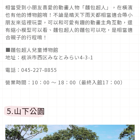
相當受到小朋友喜愛的動畫人物「麵包超人」，在橫濱
也有他的博物館唷！不論是晴天下雨天都相當適合帶小
朋友來這裡玩耍，可以和可愛有趣的動畫主角互動，還
有縮小模型可以看、麵包超人的麵包可以吃，是相當適
合親子的行程唷！
■麵包超人兒童博物館
地址：横浜市西区みなとみらい4-3-1
電話：045-227-8855
營業時間：10：00 ～ 18：00（最終入館17：00）
5.山下公園