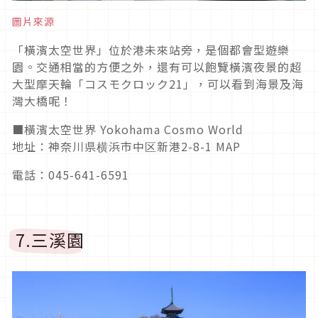
圖片來源
「橫濱太空世界」位於港未來站旁，是個都會型遊樂
園。交通相當的方便之外，還有可以飽覽橫濱夜景的超
大型摩天輪「コスモクロック21」，可以看到海景及海
灣大橋呢！
■橫濱太空世界 Yokohama Cosmo World
地址：神奈川県横浜市中区新港2-8-1 MAP
電話：045-641-6591
7.三溪園