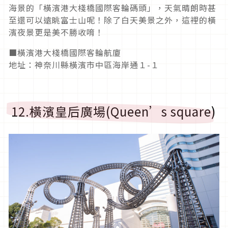
海景的「橫濱港大棧橋國際客輪碼頭」，天氣晴朗時甚
至還可以遠眺富士山呢！除了白天美景之外，這裡的橫
濱夜景更是美不勝收唷！
■橫濱港大棧橋國際客輪航廈
地址：神奈川縣橫濱市中區海岸通１-１
12.橫濱皇后廣場(Queen’s square)