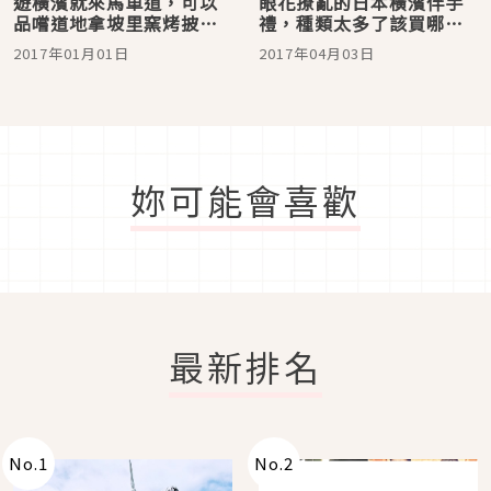
遊橫濱就來馬車道，可以
眼花撩亂的日本橫濱伴手
品嚐道地拿坡里窯烤披薩
禮，種類太多了該買哪一
名店「La Figlia del
個才好？
2017年01月01日
2017年04月03日
Presidente」
妳可能會喜歡
最新排名
No.
1
No.
2