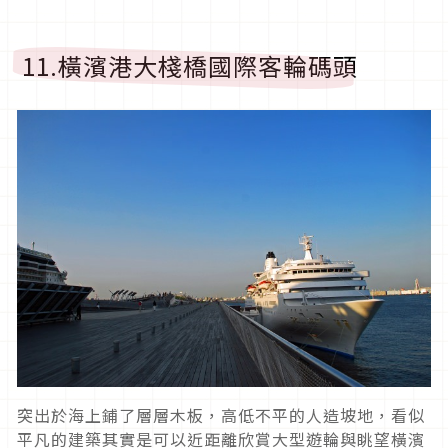
11.橫濱港大棧橋國際客輪碼頭
突出於海上鋪了層層木板，高低不平的人造坡地，看似
平凡的建築其實是可以近距離欣賞大型遊輪與眺望橫濱