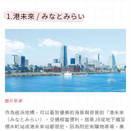
1.港未來 / みなとみらい
圖片來源
作為横浜地標，可以看到優美的海景與夜景的「港未來
（みなとみらい），交通相當便利，搭乘JR或地下鐵至
櫻木町站或港未來站都很近，因為附近有購物商場、美