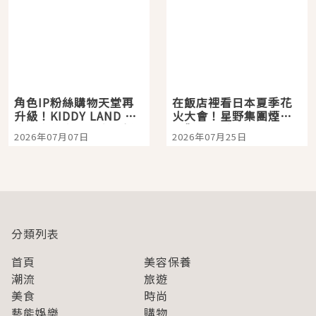
角色IP粉絲購物天堂再
在飯店裡看日本夏季花
升級！KIDDY LAND 原
火大會！星野集團煙火
宿店吉伊卡哇迎客，新
景觀飯店6選，讓你不用
2026年07月07日
2026年07月25日
開幕 OMOKADO 店3分
人擠人悠閒欣賞
即達
分類列表
首頁
美容保養
潮流
旅遊
美食
時尚
藝能娛樂
購物