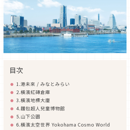
目次
1.港未來 / みなとみらい
2.橫濱紅磚倉庫
3.橫濱地標大廈
4.麵包超人兒童博物館
5.山下公園
6.橫濱太空世界 Yokohama Cosmo World