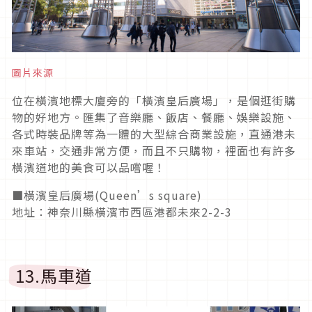
圖片來源
位在橫濱地標大廈旁的「橫濱皇后廣場」，是個逛街購
物的好地方。匯集了音樂廳、飯店、餐廳、娛樂設施、
各式時裝品牌等為一體的大型綜合商業設施，直通港未
來車站，交通非常方便，而且不只購物，裡面也有許多
橫濱道地的美食可以品嚐喔！
■橫濱皇后廣場(Queen’s square)
地址：神奈川縣橫濱市西區港都未來2-2-3
13.馬車道