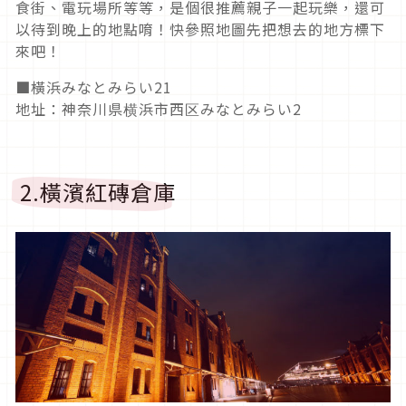
食街、電玩場所等等，是個很推薦親子一起玩樂，還可
以待到晚上的地點唷！快參照地圖先把想去的地方標下
來吧！
■橫浜みなとみらい21
地址：神奈川県横浜市西区みなとみらい2
2.橫濱紅磚倉庫