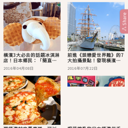
Share
橫濱3大必去的話題冰淇淋
前進《談戀愛世界難》的7
店！日本鄉民：「簡直是
大拍攝景點！發現橫濱新
夢幻逸品」
玩法
2016年04月08日
2016年07月22日