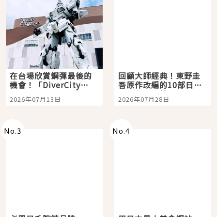
在台場欣賞鋼彈最後的
回顧大師經典！東野圭
機會！「DiverCity
吾原作改編的10部日本
Tokyo Plaza」搭船、
影視作品推薦
2026年07月13日
2026年07月28日
購物、美食及夜景，一
次全體驗
No.
3
No.
4