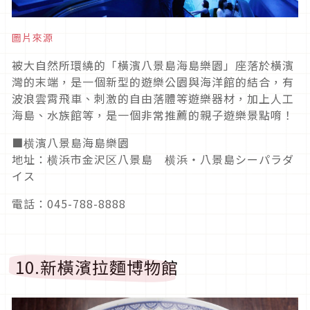
圖片來源
被大自然所環繞的「橫濱八景島海島樂園」座落於橫濱
灣的末端，是一個新型的遊樂公園與海洋館的結合，有
波浪雲霄飛車、刺激的自由落體等遊樂器材，加上人工
海島、水族館等，是一個非常推薦的親子遊樂景點唷！
■横濱八景島海島樂園
地址：横浜市金沢区八景島 横浜・八景島シーパラダ
イス
電話：045-788-8888
10.新橫濱拉麵博物館