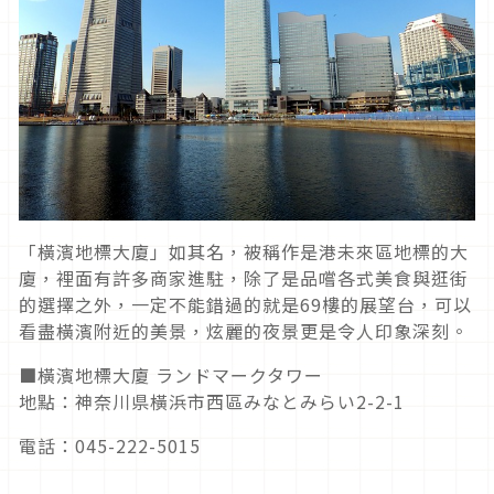
「橫濱地標大廈」如其名，被稱作是港未來區地標的大
廈，裡面有許多商家進駐，除了是品嚐各式美食與逛街
的選擇之外，一定不能錯過的就是69樓的展望台，可以
看盡橫濱附近的美景，炫麗的夜景更是令人印象深刻。
■橫濱地標大廈 ランドマークタワー
地點：神奈川県橫浜市西區みなとみらい2-2-1
電話：045-222-5015