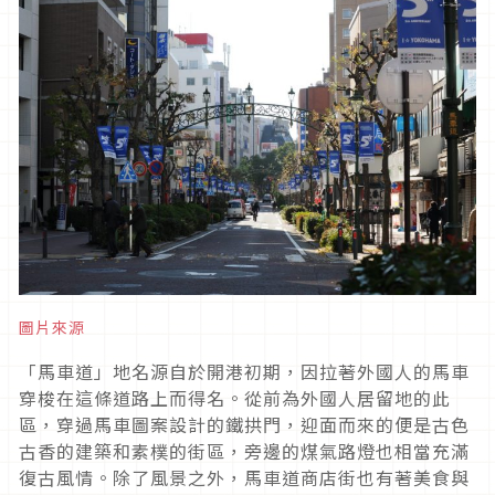
圖片來源
「馬車道」地名源自於開港初期，因拉著外國人的馬車
穿梭在這條道路上而得名。從前為外國人居留地的此
區，穿過馬車圖案設計的鐵拱門，迎面而來的便是古色
古香的建築和素樸的街區，旁邊的煤氣路燈也相當充滿
復古風情。除了風景之外，馬車道商店街也有著美食與