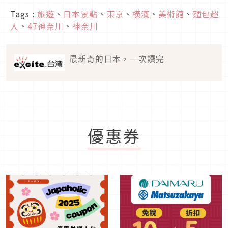
Tags :
旅遊
、
日本景點
、
東京
、
橫濱
、
美術館
、
麵包超
人
、
47神奈川
、
神奈川
最新奇的日本，一次讀完
優惠券