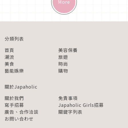
More
分類列表
首頁
美容保養
潮流
旅遊
美食
時尚
藝能娛樂
購物
關於Japaholic
關於我們
免責事項
寫手招募
Japaholic Girls招募
廣告、合作洽談
關鍵字列表
お問い合わせ