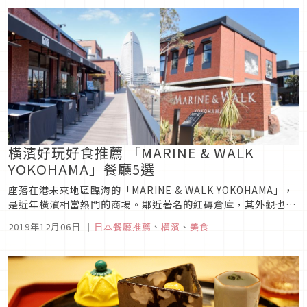
住宅區地下室中的溫馨餐...
橫濱好玩好食推薦 「MARINE & WALK
YOKOHAMA」餐廳5選
座落在港未來地區臨海的「MARINE & WALK YOKOHAMA」，
是近年橫濱相當熱門的商場。鄰近著名的紅磚倉庫，其外觀也採
紅磚型倉庫造型，只是立地更靠近海邊，開放性的商場設計，強
2019年12月06日
｜
日本餐廳推薦
、
橫濱
、
美食
調許多流行時尚餐廳進駐，漸成為人們到橫濱遊玩時的用餐首
選。這裡要推薦5間餐廳大家，還要分享點餐攻略，渡過最難...