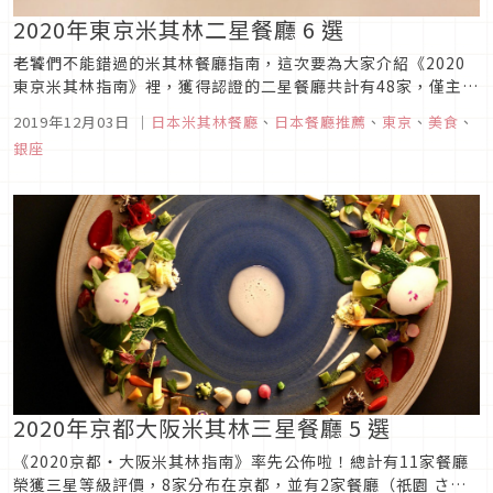
2020年東京米其林二星餐廳 6 選
老饕們不能錯過的米其林餐廳指南，這次要為大家介紹《2020
東京米其林指南》裡，獲得認證的二星餐廳共計有48家，僅主打
北歐創作料理的「INUA」初入榜，去年才開店便旋即摘星，而
2019年12月03日
｜
日本米其林餐廳
、
日本餐廳推薦
、
東京
、
美食
、
以類別來看主要仍分布於日式料理、法式料理、壽司和天婦羅
銀座
等，以下精選幾家特別熱門的餐廳，給想為日本美食之旅升等卻
又猶豫的你，也許...
2020年京都大阪米其林三星餐廳 5 選
《2020京都・大阪米其林指南》率先公佈啦！總計有11家餐廳
榮獲三星等級評價，8家分布在京都，並有2家餐廳（祇園 さゝ