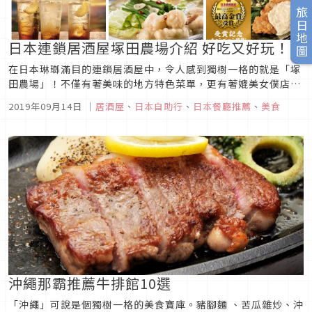
旅日地圖
日本連鎖居酒屋塚田農場介紹 好吃又好玩！
在日本琳瑯滿目的連鎖居酒屋中，令人感到獨樹一格的就是「塚
田農場」！不僅有著美味的地方特色菜單，更有著媲美女僕店的
客製化服務，以及極具特色的會員制度。當不知道要去哪裡聚餐
2019年09月14日
｜
居酒屋
、
日本自助行
、
日本餐廳推薦
、
美食
的時候，選塚田農場準沒錯！圖片來源地方特色居酒屋料理 人氣
菜色推薦連鎖居酒屋「塚田農場」以宮崎、鹿児島、北海道等地
所飼育的「地方土產...
沖繩那霸推薦牛排館10選
「沖繩」可說是個獨樹一格的美食寶庫。豬腳麵 、苦瓜雜炒、沖