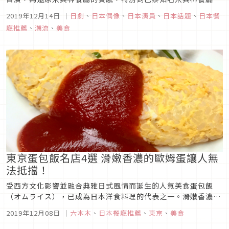
景，甚至劇中端出的華麗料理，也請來連續13年榮登米其林三星
2019年12月14日
｜
日劇
、
日本偶像
、
日本演員
、
日本話題
、
日本餐
「Quintessence」主廚岸田周三，以及開幕僅一年就摘下今年
廳推薦
、
潮流
、
美食
二星殊榮的「IUNA」主廚Thomas Frebe兩大夢幻組合聯...
東京蛋包飯名店4選 滑嫩香濃的歐姆蛋讓人無
法抵擋！
受西方文化影響並融合典雅日式風情而誕生的人氣美食蛋包飯
（オムライス），已成為日本洋食料理的代表之一。滑嫩香濃的
歐姆蛋包覆充滿香氣的米飯，看似簡單卻又變化無窮的國民美
2019年12月08日
｜
六本木
、
日本餐廳推薦
、
東京
、
美食
食，究竟隱藏著哪些令人無法抗拒的魅力呢？趕快來看看以下東
京蛋包飯名店4選吧！1.麻布食堂圖片來源隱身於六本木西麻布