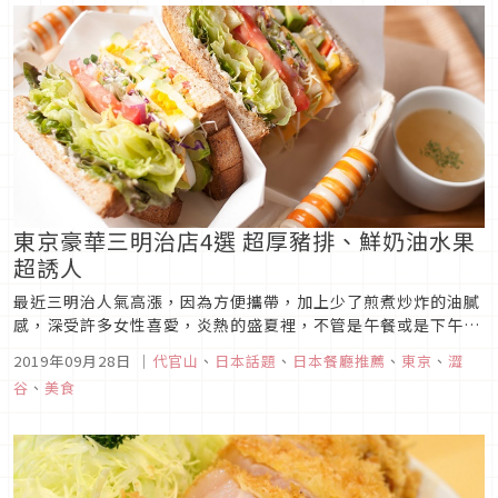
東京豪華三明治店4選 超厚豬排、鮮奶油水果
超誘人
最近三明治人氣高漲，因為方便攜帶，加上少了煎煮炒炸的油膩
感，深受許多女性喜愛，炎熱的盛夏裡，不管是午餐或是下午
茶，是再適合不過的選擇了。現在三明治也越做越豪華，不只有
2019年09月28日
｜
代官山
、
日本話題
、
日本餐廳推薦
、
東京
、
澀
常見的炸豬排，甚至連鮮奶油跟當季水果都可以變成三明治的配
谷
、
美食
料，光看到就讓人受不了，拍照打卡更是超級吸讚機！這次就不
藏私，公開東京人氣豪華...