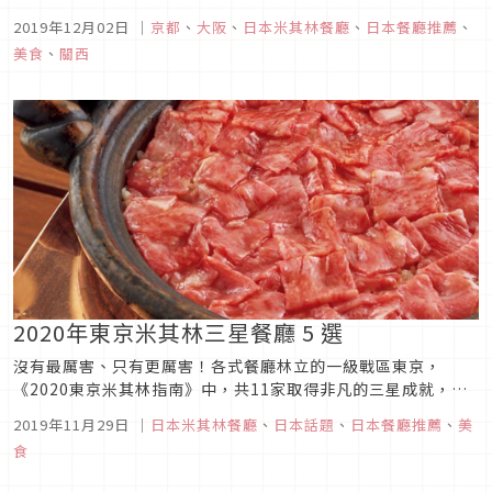
木、前田）自去年的二星升等，而大阪則有3家，其中「柏屋」
2019年12月02日
｜
京都
、
大阪
、
日本米其林餐廳
、
日本餐廳推薦
、
及「太庵」2家日式料理累計連續10次得此殊榮！相較於東京地
美食
、
關西
區，京都・大阪地區的三星餐廳幾乎全屬日式料理，以法式創作
料理為主的大...
2020年東京米其林三星餐廳 5 選
沒有最厲害、只有更厲害！各式餐廳林立的一級戰區東京，
《2020東京米其林指南》中，共11家取得非凡的三星成就，不
少餐廳更是首刊起連續13年獲選，唯一的新面孔「麻布 門脇」
2019年11月29日
｜
日本米其林餐廳
、
日本話題
、
日本餐廳推薦
、
美
由去年的二星躍升，在台灣品嚐得到的「喬爾侯布雄」和「龍
食
吟」則穩定在榜，雖然「數寄屋橋次郎」和「鮨 齋藤」因種種原
因退出榜單令人遺憾...