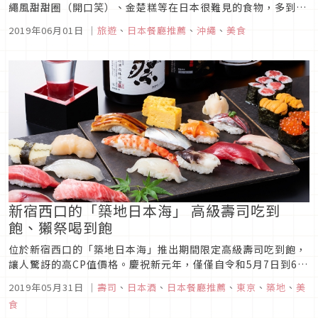
繩風甜甜圈（開口笑）、金楚糕等在日本很難見的食物，多到想
舉例的話一時半刻也說不完。但沖繩也有很多漢堡、肉料理和冰
2019年06月01日
｜
旅遊
、
日本餐廳推薦
、
沖繩
、
美食
淇淋等美式食物。其理由就在於，日本75%的美軍基地都位於沖
繩，第二次世界大戰之後也有很多美國人居住，所以也會有很多
美式料理和專門店...
新宿西口的「築地日本海」 高級壽司吃到
飽、獺祭喝到飽
位於新宿西口的「築地日本海」推出期間限定高級壽司吃到飽，
讓人驚訝的高CP值價格。慶祝新元年，僅僅自令和5月7日到6月
6日一個月間期間限定，菜單包含鮪魚大腹、海膽、鮭魚卵、牡
2019年05月31日
｜
壽司
、
日本酒
、
日本餐廳推薦
、
東京
、
築地
、
美
丹蝦、鮑魚等72種海鮮，喜愛海鮮的朋友們這簡直是夢幻菜單一
食
次滿足多種願望，而且還沒有時間限制，是不是超級迷人。另外