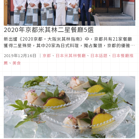
2020年京都米其林二星餐廳5選
新出爐《2020京都・大阪米其林指南》中，京都共有21家餐廳
獲得二星殊榮，其中20家為日式料理，獨占鰲頭，京都的優雅古
都氛圍果然還是最適合日式料理了！而京都二星餐廳中唯一一家
2019年12月16日
｜
京都
、
日本米其林餐廳
、
日本話題
、
日本餐廳推
創意料理「新門前 米村」也就特別引人注目，不管是創意料理還
薦
、
美食
是日式料理，一起來看看京都料理的米其林星級魅力吧！1.創意
料理「新門...