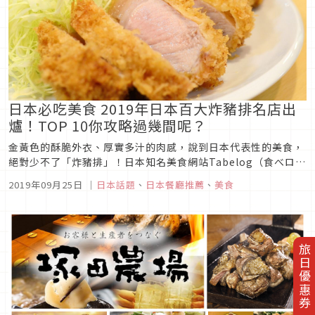
日本必吃美食 2019年日本百大炸豬排名店出
爐！TOP 10你攻略過幾間呢？
金黃色的酥脆外衣、厚實多汁的肉感，說到日本代表性的美食，
絕對少不了「炸豬排」！日本知名美食網站Tabelog（食べロ
グ）日前公布「2019年百大炸豬排名店」，依據該網站的消費
2019年09月25日
｜
日本話題
、
日本餐廳推薦
、
美食
者綜合評價，從7000多家炸豬排店，選出前100家最受好評的
店，一起來看看榜單中，有沒有你愛的炸豬排店吧！圖片來源第
十名 | ...
旅日優惠券