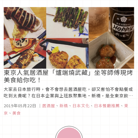
酒類也有獺祭、...
東京人氣居酒屋「爐端燒武藏」坐等師傅現烤
美食給你吃！
大家去日本旅行時，會不會想去居酒屋吃，卻又害怕不會點餐或
吃到太貴呢？在日本企業與上班族聚集地・新橋，是全東京飲食
店家與居酒屋最密集的地區。在這樣的一級激戰區想脫穎而出，
2019年05月22日
｜
居酒屋
、
新橋
、
日本文化
、
日本餐廳推薦
、
東
除了價錢、美味度、店家特色缺一不可。本篇為大家介紹的「爐
京
、
美食
端燒武藏」，可說是全東京CP值最高的爐端燒居酒屋。什麼是
爐端燒？爐端燒是一種...