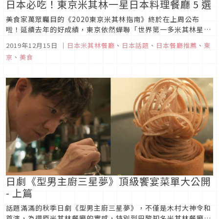
日本必吃！東京米其林一星日本料理餐廳 5 選
美食家萬眾矚目的《2020東京米其林指南》終於在上周公布
啦！延續去年的好成績，東京依然蟬聯「世界第一多米其林星級
餐廳的城市」寶座，總共高達226間餐廳上榜。作為日本料理的
2019年12月15日
｜
日本米其林餐廳
、
日本話題
、
日本餐廳推薦
、
東
發源地的首都，東京的日本料理餐廳多如牛毛，想在這麼高競爭
京
、
美食
的環境下獲得星級餐廳的殊榮真的是非常不容易。今年度獲得一
星的167家餐廳中...
日劇《型男主廚三星夢》頂級饗宴菜單大公開
- 上篇
話題滿滿的秋季日劇《型男主廚三星夢》，不僅是木村大神令和
首演，為還原米其林餐廳的實感，特別到巴黎知名米其林餐廳取