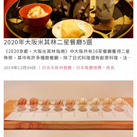
2020年大阪米其林二星餐廳5選
《2020京都・大阪米其林指南》中大阪共有16家餐廳獲得二星
殊榮，其中有許多種類餐廳，除了日式料理還有創意料理、法國
料理、韓國料理等，部分餐廳可先線上預約，有的甚至還有中文
2019年12月04日
｜
日本米其林餐廳
、
日本餐廳推薦
、
美食
的線上預約網頁，對於外國旅客超級友善，想要享受星級美食不
困難，快安排到大阪來一趟摘星美食之旅喔！1.創意異國料理
「Fujiya ...