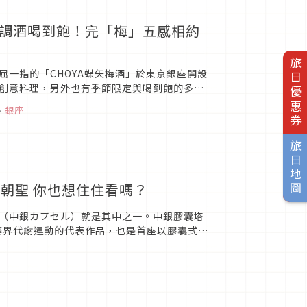
50種調酒喝到飽！完「梅」五感相約
旅日優惠券
首屈一指的「CHOYA蝶矢梅酒」於東京銀座開設
創意料理，另外也有季節限定與喝到飽的多樣
害健康 開...
、
銀座
旅日地圖
朝聖 你也想住住看嗎？
（中銀カプセル）就是其中之一。中銀膠囊塔
築界代謝運動的代表作品，也是首座以膠囊式建
面紗！圖片來源關於中銀...