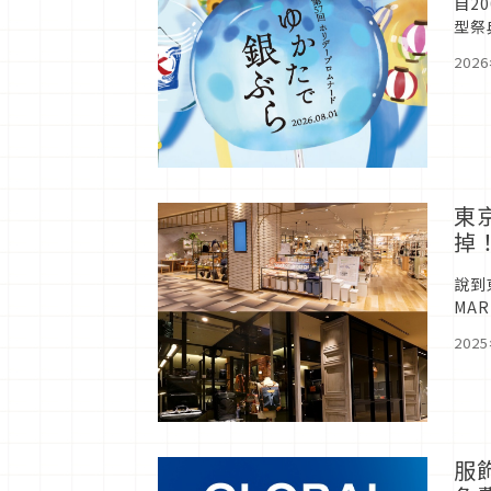
自2
型祭
色屋
202
東
掉
說到
MA
GA
202
服