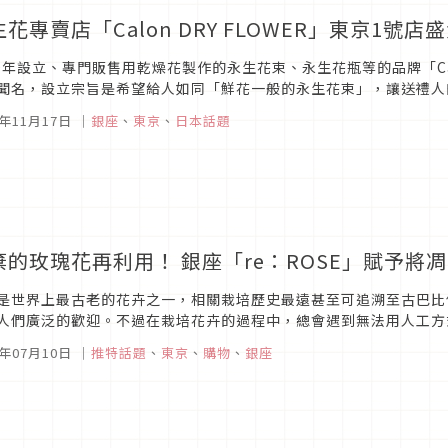
花專賣店「Calon DRY FLOWER」東京1號
20年設立、專門販售用乾燥花製作的永生花束、永生花瓶等的品牌「Calo
聞名，設立宗旨是希望給人如同「鮮花一般的永生花束」，讓送禮人
曇花一現的美麗。除了有多達百樣的設計花束、花瓶等花藝商品外，也
1年11月17日
｜
銀座
、
東京
、
日本話題
棄的玫瑰花再利用！ 銀座「re：ROSE」賦予將
是世界上最古老的花卉之一，相關栽培歷史最遠甚至可追溯至古巴比
人們廣泛的歡迎。不過在栽培花卉的過程中，總會遇到無法用人工方
的瑕疵品，遭到廢棄的花卉往往造成難以避免的浪費。為此，創立了日本
1年07月10日
｜
推特話題
、
東京
、
購物
、
銀座