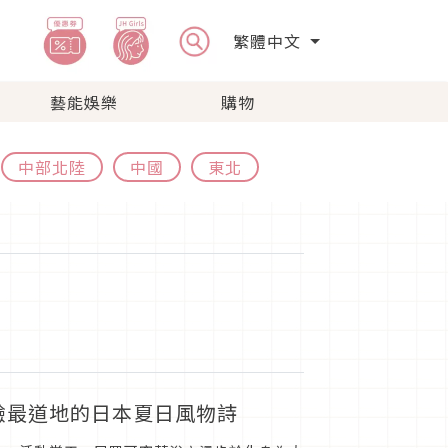
繁體中文
藝能娛樂
購物
中部北陸
中國
東北
驗最道地的日本夏日風物詩