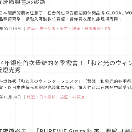
費骨骼與色彩診斷
日本服飾的朋友注意了！在台灣也深受歡迎的休閒品牌 GLOBAL W
品種類齊全，還融入互動數位看板，讓你買衣服也能玩得盡興！
5年03月14日
｜
時尚
、
流行品牌
、
東京
、
銀座
、
日系穿搭
、
PR
024年銀座首次舉辦的冬季燈會！「和と光のウィ
漫燈光秀
座燈飾秀「和と光のウィンターフェスタ」（暫譯：和與光的冬季祭典
會，以日本傳統元素的燈光裝飾為特色，讓人們可以在寒冬中感受到
美麗的景色唷！
4年11月04日
｜
旅遊
、
日本景點
、
銀座
、
47東京
京夜遊必去！「PUREMIE Ginza 銀座」體驗