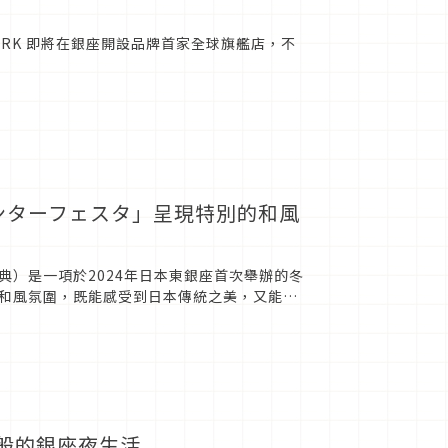
ORK 即將在銀座開設品牌首家全球旗艦店，不
ンターフェスタ」呈現特別的和風
）是一項於2024年日本東銀座首次舉辦的冬
和風氛圍，既能感受到日本傳統之美，又能夠
日劇般的銀座夜生活