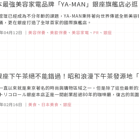
本最強美容家電品牌「YA-MAN」銀座旗艦店必
管理已經成為不分年齡的課題，YA-MAN秉持著向世界傳遞全新美
儀，更在銀座打造了全球首家的國際旗艦店。
4年04月12日
｜
美容保養
、
美妝保養
、
美容家電
、
PR
、
銀座
銀座下午茶絕不能錯過！昭和浪漫下午茶發源地
一直以來就是東京著名的時尚與購物區域之一，但是除了這些最新的
トリコロール銀座本店正是一間創業超過80年的咖啡廳，復古的氛
銀座逛街逛累，想要來點特別的下午茶，絕對不能錯過這家！
3年02月16日
｜
美食
、
日本美食
、
銀座