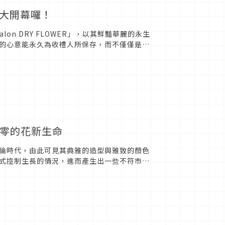
店盛大開幕囉！
n DRY FLOWER」，以其鮮豔華麗的永生
的心意能永久為收禮人所保存，而不僅僅是短
接受客製化...
凋零的花新生命
倫時代，由此可見其典雅的造型與雅致的顏色
式控制生長的情況，進而產生出一些不符市場
首家高級玫瑰專賣店「RO...