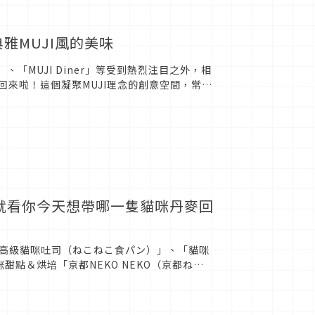
雅MUJI風的美味
」、「MUJI Diner」等受到熱烈注目之外，相
起回來啦！這個凝聚MUJI理念的創意空間，常舉
座！就看你今天想帶哪一隻貓咪丹麥回
高級貓咪吐司（ねこねこ食パン）」、「貓咪
點＆烘培「京都NEKO NEKO（京都ねこ
こねこ）」則選...