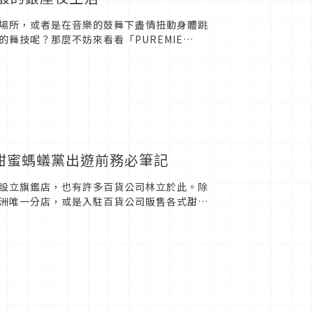
場所，或者是在音樂的鼓舞下盡情扭動身體跳
舞技呢？那麼不妨來看看「PUREMIE
種甜蜜螞蟻黨出遊前務必筆記
設立旗鑑店，也有許多百貨公司林立於此。除
洲唯一分店，或是入駐百貨公司販售各式甜
之地，擁有一定知名度的店家，...