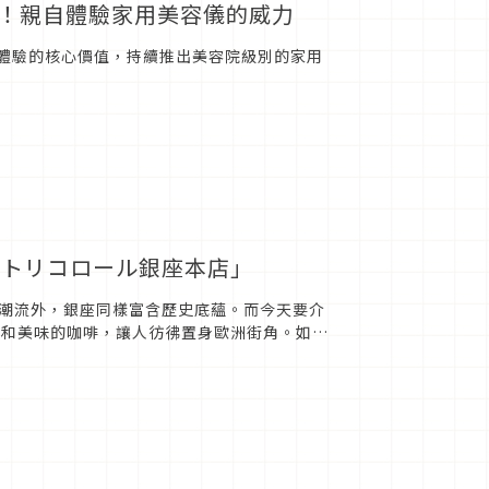
逛！親自體驗家用美容儀的威力
容體驗的核心價值，持續推出美容院級別的家用
「トリコロール銀座本店」
潮流外，銀座同樣富含歷史底蘊。而今天要介
圍和美味的咖啡，讓人彷彿置身歐洲街角。如果