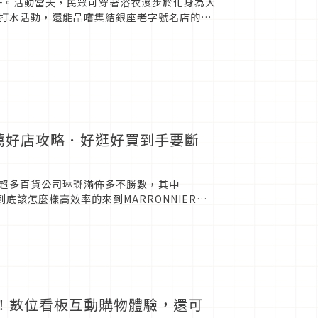
一。活動當天，民眾可穿著浴衣漫步於化身為大
打水活動，還能品嚐集結銀座老字號名店的特
浴衣等符合條件者，還有...
1推薦好店攻略．好逛好買到手要斷
超多百貨公司琳瑯滿佈多不勝數，其中
到底該怎麼樣高效率的來到MARRONNIER
...
開幕！數位看板互動購物體驗，還可