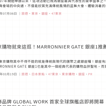
007年開始舉辦以來，這項活動已成為銀座最具代表性的夏季盛事之
典會場的中央通，不僅能欣賞充滿傳統風情的盆舞大會、體驗消暑的
台美食。此外，銀座各大百貨公司與商店也將同步推出限定企劃，穿著
6年07月06日
｜
旅遊
、
東京
、
銀座
、
47東京
京購物就來這逛！MARRONNIER GATE 銀座
！
東京購物其中不得不提的就是傳統與現代的匯聚之處銀座囉！銀座有
RRONNIER GATE 銀座1也是其中一個經典代表的購物血拼聖地，而
TE 銀座1並且滿足你的購物慾望呢？今天Japaholic編輯部精選出8個必
5年03月19日
｜
旅遊
、
日本景點
、
47東京
、
東京購物
、
銀座
、
PR
飾品牌 GLOBAL WORK 首家全球旗艦店即將