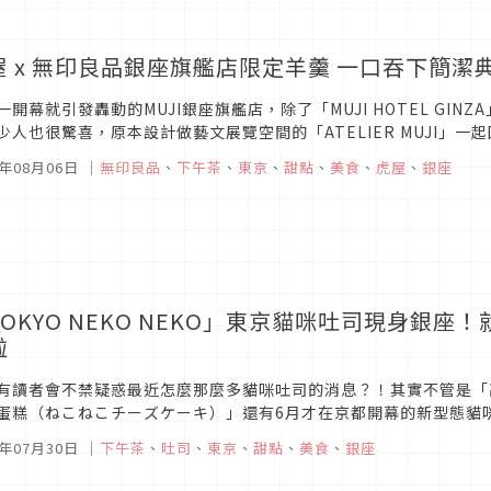
屋 x 無印良品銀座旗艦店限定羊羹 一口吞下簡潔典
一開幕就引發轟動的MUJI銀座旗艦店，除了「MUJI HOTEL GINZA
少人也很驚喜，原本設計做藝文展覽空間的「ATELIER MUJI」一
計、建築與飲食為主題的各式活動， 今年為慶祝開業...
0年08月06日
｜
無印良品
、
下午茶
、
東京
、
甜點
、
美食
、
虎屋
、
銀座
TOKYO NEKO NEKO」東京貓咪吐司現身銀
啦
有讀者會不禁疑惑最近怎麼那麼多貓咪吐司的消息？！其實不管是「
蛋糕（ねこねこチーズケーキ）」還有6月才在京都開幕的新型態貓咪甜
）」都是出自同家公司之手，這次的新店「東京NEKO NEKO（東京ね
0年07月30日
｜
下午茶
、
吐司
、
東京
、
甜點
、
美食
、
銀座