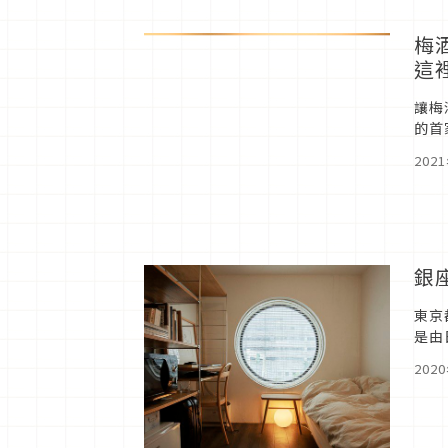
梅
這
讓梅
的首
化選
202
銀
東京
是由
築模
202