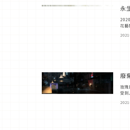
永生
20
花藝
暫如
202
廢
玫瑰
受到
需求
202