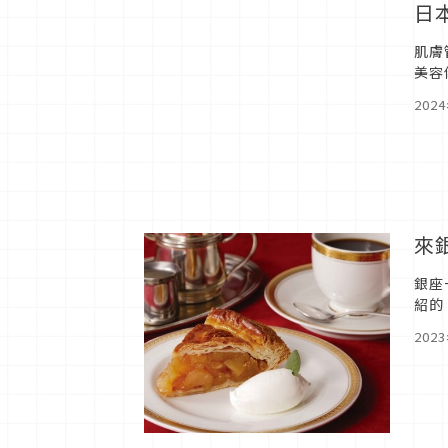
日
肌膚
美容
202
來
銀座
紹的
你在
202