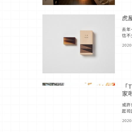
虎
去年
信不
辦設
202
「
家
或許
起司
ねこ
202