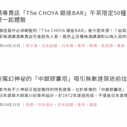
酒專賣店「The CHOYA 銀座BAR」午茶限定
裡一起體驗
酒控直呼必須朝聖的「The CHOYA 銀座BAR」是什麼來頭！？由
家梅酒調酒專賣店可是超有人氣，提供上百種梅酒調酒和以梅入菜的
擇，喜愛梅子的朋友在這裡可以感受最完「梅」的五感體驗。飲酒過量有
1年04月20日
｜
妹子酒
、
日本話題
、
日本酒
、
東京
、
梅酒
、
氣泡酒
、
美食
座魔幻神祕的「中銀膠囊塔」吸引無數建築迷前往
都內有不少神秘又造型獨特的特色建築，位於新橋的「中銀膠囊塔」
日本建築大師黑川紀章所設計，於1972年建造完成，不僅是日本建
塊建造的大樓。今天就要帶大家一探究竟，一起揭開中銀膠囊塔的神秘
0年09月23日
｜
旅遊
、
日本設計
、
日本話題
、
東京
、
銀座