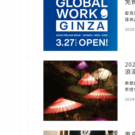
免
愛買
僅商
202
2
浪
東銀
季燈
享受
202
東