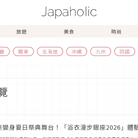
旅遊
美食
時尚
畿
關東
北海道
沖繩
九州
四國
覽
座變身夏日祭典舞台！「浴衣漫步銀座2026」體