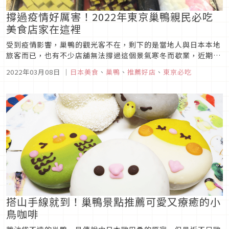
撐過疫情好厲害！2022年東京巢鴨親民必吃
美食店家在這裡
受到疫情影響，巢鴨的觀光客不在，剩下的是當地人與日本本地
旅客而已，也有不少店舖無法撐過這個景氣寒冬而歇業，近期傳
出未來可能鬆綁旅遊的氣氛，而接下來的內容就要介紹挺過了這
2022年03月08日
｜
日本美食
、
巢鴨
、
推薦好店
、
東京必吃
場疫情景氣寒冬的巢鴨的親民美食店家！ 2020年巢鴨必吃平價
美食 距離池袋僅十分鐘車程，被譽為「歐巴桑的原宿（お...
搭山手線就到！巢鴨景點推薦可愛又療癒的小
鳥咖啡