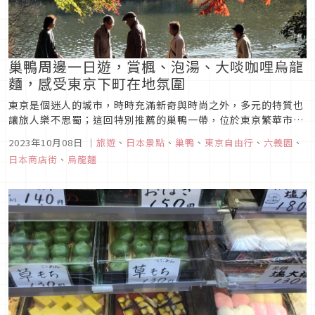
巢鴨周邊一日遊，賞楓、泡湯、大啖咖哩烏龍
麵，感受東京下町在地氛圍
東京是個迷人的城市，時時充滿新奇與時尚之外，多元的特質也
讓旅人樂不思蜀；這回特別推薦的巢鴨一帶，位於東京繁華市
區，是個懷舊氛圍濃厚的好所在；想感受東京下町的悠閒步調，
2023年10月08日
｜
旅遊
、
日本景點
、
巢鴨
、
東京自由行
、
六義園
、
不妨來巢鴨一探日本舊時風情的趣味，傳統老店家櫛比鱗次，品
日本商店街
、
烏龍麵
嘗甜中帶鹹的開運鹽大福，買套帶來好運的紅色內衣褲，在迴遊
式的六義園觀賞紅葉的美...