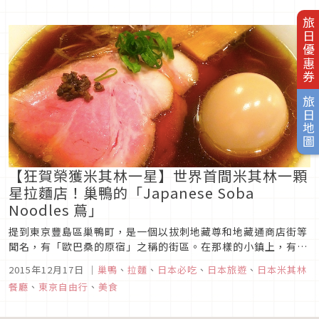
旅日優惠券
旅日地圖
【狂賀榮獲米其林一星】世界首間米其林一顆
星拉麵店！巢鴨的「Japanese Soba
Noodles 蔦」
提到東京豐島區巢鴨町，是一個以拔刺地藏尊和地藏通商店街等
聞名，有「歐巴桑的原宿」之稱的街區。在那樣的小鎮上，有一
間提供超美味拉麵的店。因為太好吃的緣故，該店在12月1日公
2015年12月17日
｜
巢鴨
、
拉麵
、
日本必吃
、
日本旅遊
、
日本米其林
布的「2016東京版美食指南」中，成為世界首間獲得米其林一
餐廳
、
東京自由行
、
美食
顆星評價的拉麵店。那間店便是「Japanese Soba Noodles...