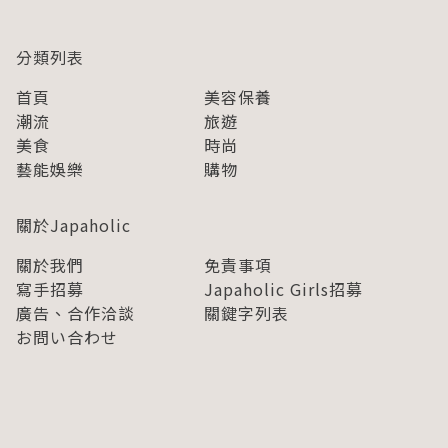
分類列表
首頁
美容保養
潮流
旅遊
美食
時尚
藝能娛樂
購物
關於Japaholic
關於我們
免責事項
寫手招募
Japaholic Girls招募
廣告、合作洽談
關鍵字列表
お問い合わせ