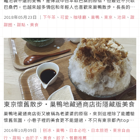
離池袋不遠的巣鴨，是傳說中日本歐巴桑的原宿，但最近不只歐
巴桑們，也越來越多情侶和年輕人也喜歡來巢鴨散步。長長的巢
鴨地藏通商店街內，除了最著名的紅內褲外，還有許多和菓子老
2018年05月23日
｜
下午茶
、
可愛
、
咖啡廳
、
巢鴨
、
東京
、
池袋
、
甜
舖，逛不完的服飾、雜貨、藥妝店，各種平價美食、特色咖啡
甜圈
、
甜點
、
美食
店，具有風情的寺廟和日式庭園等，非常適合來這度過一個悠閒
的午後！
東京懷舊散步・巢鴨地藏通商店街隱藏版美食
巢鴨地藏通商店街又被稱為老婆婆的原宿，來到這裡除了能體驗
懷舊氛圍，小巷子裡的美食更不能錯過，不只有東京都內top10
的復古剉冰店，連不太常見的酥脆炸水餃都吃得到呢！
2016年10月09日
｜
刨冰
、
巢鴨
、
日本必吃
、
日本旅遊
、
東京自由
行
、
甜點
、
由於子
、
美食
、
餃子
、
餐廳推薦