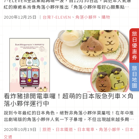
7-ELEVEN全店集點再萌一波，自12月30日起，與近年人氣爆
紅的療癒系肖像角落小夥伴推出「角落小夥伴莓好心願集點
送」，搭配節令以草莓主題圖素為設計，讓角落小夥伴穿上草莓
2020年12月25日
｜
台灣7-ELEVEN
、
角落小夥伴
、
購物
裝粉嫩登場，並首度開發絨毛開窗提袋、桌上書架收納盒、多功
能桌燈、雙層收納櫃..等20幾款居家、辦公實用商品，讓角落小
夥伴療癒你的...
旅日優惠券
旅日地圖
看炸豬排開電車囉！超萌的日本阪急列車×角
落小夥伴運行中
說到今年最紅的日本角色，絕對非角落小夥伴莫屬啦！在年中推
出劇場版的角落小夥伴人氣一下子暴增，不但出現越來越多周
邊，也搶著和品牌、超商聯名合作，推出一波又一波的限定商
2020年10月19日
｜
旅遊
、
日本鐵道
、
日本電車
、
角落小夥伴
、
日本
品。而九月時日本阪急電車也和角落小夥伴合作專屬列車，持續
交通
不斷推出新周邊與活動啦！日本阪急電車×角落小夥伴這次日本