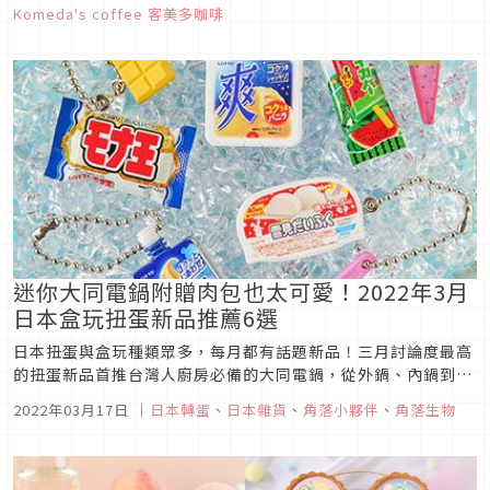
Komeda's coffee 客美多咖啡
迷你大同電鍋附贈肉包也太可愛！2022年3月
日本盒玩扭蛋新品推薦6選
日本扭蛋與盒玩種類眾多，每月都有話題新品！三月討論度最高
的扭蛋新品首推台灣人廚房必備的大同電鍋，從外鍋、內鍋到飯
匙、量米杯，每一個零件都讓人驚呼於他的還原度，可說是本月
2022年03月17日
｜
日本轉蛋
、
日本雜貨
、
角落小夥伴
、
角落生物
必扭的TOP 1！其他如角落小夥伴、LOTTE冰品、不二家PEKO
醬也都是一不小心就會整套帶走的人氣品，趕快來看看介紹吧！