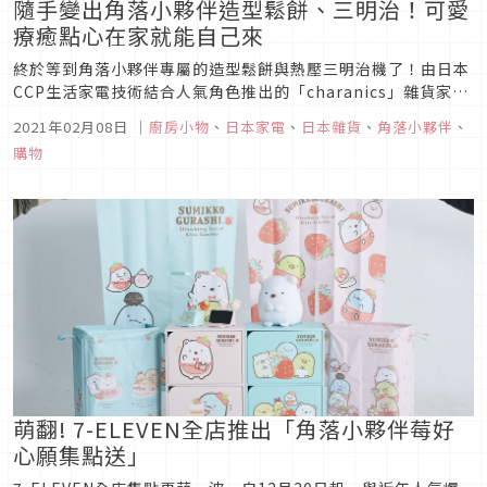
隨手變出角落小夥伴造型鬆餅、三明治！可愛
療癒點心在家就能自己來
終於等到角落小夥伴專屬的造型鬆餅與熱壓三明治機了！由日本
CCP生活家電技術結合人氣角色推出的「charanics」雜貨家電
品牌拿出要萌翻所有人的決心，新推出一機兩用可換烤盤的超犯
2021年02月08日
｜
廚房小物
、
日本家電
、
日本雜貨
、
角落小夥伴
、
規廚房小物，無論是大人還是小孩，只要是角落小夥伴的粉絲們
購物
說什麼都絕對坐不住，寒假拿出這一台讓媽媽們多少也能輕鬆一
些，當然要...
萌翻! 7-ELEVEN全店推出「角落小夥伴莓好
心願集點送」