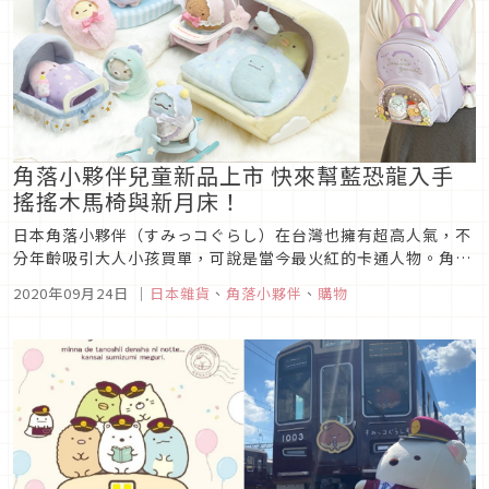
角落小夥伴兒童新品上市 快來幫藍恐龍入手
搖搖木馬椅與新月床！
日本角落小夥伴（すみっコぐらし）在台灣也擁有超高人氣，不
分年齡吸引大人小孩買單，可說是當今最火紅的卡通人物。角落
小夥伴商品出不停，最新的BABY系列包含娃娃專用的兒童椅、
2020年09月24日
｜
日本雜貨
、
角落小夥伴
、
購物
嬰兒車、玩具木馬以及超可愛的服裝，這套角落生物娃娃必備新
行頭鐵粉絕對要收。除此之外，角落小夥伴與溫蒸氣聯名的熱敷
袋可愛又實用，趕快...