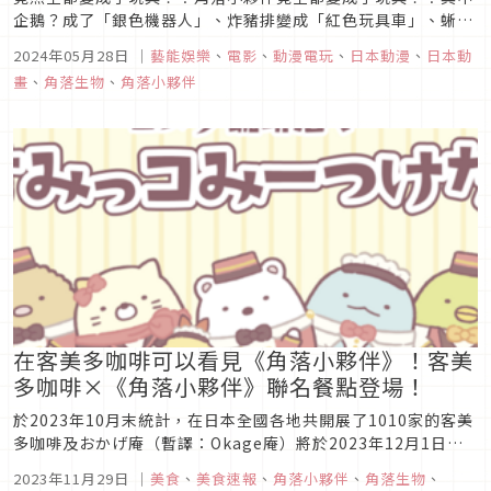
企鵝？成了「銀色機器人」、炸豬排變成「紅色玩具車」、蜥蜴
成為「發條恐龍」、白熊化身「打鼓小熊」，最後是變身成「超
2024年05月28日
｜
藝能娛樂
、
電影
、
動漫電玩
、
日本動漫
、
日本動
萌芭比」的貓，全都是小朋友最愛的超夯玩具，萌上加萌的模樣
畫
、
角落生物
、
角落小夥伴
真是可愛度爆表！全新的玩具造型讓暑假即將上映的《角落小夥
伴電影版3》期待度再...
在客美多咖啡可以看見《角落小夥伴》！客美
多咖啡×《角落小夥伴》聯名餐點登場！
於2023年10月末統計，在日本全國各地共開展了1010家的客美
多咖啡及おかげ庵（暫譯：Okage庵）將於2023年12月1日開
始與《角落小夥伴》開始進行聯動。這次除了聯動餐點及《角落
2023年11月29日
｜
美食
、
美食速報
、
角落小夥伴
、
角落生物
、
小夥伴》的原創貼紙外，也會有原創的小卡片呢！