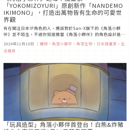
「YOKOMIZOYURI」原創新作「NANDEMO
IKIMONO」，打造出萬物皆有生命的可愛世
界觀
有在關注日本IP角色的人，應該對於San-X旗下的《角落小夥
伴》並不陌生，不過你知道擔當《角落小夥伴》的角色設計是出
自何人之手嗎？本次文章就要來介紹過去曾任職於San-X，並擔
2024年11月10日
｜
購物
、
角落小夥伴
、
角落生物
、
日本插畫家
、
生
任《角落小夥伴》角色設計的插畫家「よこみぞゆり」，全新原
活雜貨
創作品「なんでもいきもの」，一同來深入了解這位插畫家的療
癒世界觀吧！
「玩具造型」角落小夥伴首登台！白熊&炸豬