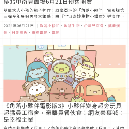
排北中南見面場6月21日預售開賣
萌暈大人小孩的親子神作！風靡亞洲的「角落小夥伴」電影版第
三彈今年暑假再登大銀幕！由《宇宙奇妙生物小鐵君》導演作田
ハズム、《角落小夥伴電影版：魔法繪本的新朋友》編劇角田貴
2024年06月21日
｜
角落小夥伴
、
角落生物
、
台灣見面會
、
藝能娛
志、攜手原班動畫團隊Fanworks打造全新冒險故事《角落小夥
樂
、
日劇影視
、
推薦電影
、
電影
伴電影版：奇幻的玩具工廠》即將在7月19日暑假熱鬧登場！
《角落小夥伴電影版3》小夥伴變身超夯玩具
超猛員工宿舍，豪華員餐伙食！網友羨慕喊：
是幸福企業
竟然全都變成了玩具！？角落小夥伴竟全都變成了玩具！？其中