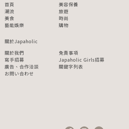
首頁
美容保養
潮流
旅遊
美食
時尚
藝能娛樂
購物
關於Japaholic
關於我們
免責事項
寫手招募
Japaholic Girls招募
廣告、合作洽談
關鍵字列表
お問い合わせ