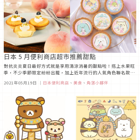
日本 5 月便利商店超市推薦甜點
對抗炎炎夏日最好方式就是享用清涼消暑的甜點啦！搭上水果旺
季，不少季節限定紛紛出籠，加上近年流行的人氣角色聯名款，
反應都相當熱烈，甜點大戰讓更多消費者大飽口福。這次要分享
2021年05月19日
｜
日本便利商店
、
美食
、
角落小夥伴
5月便利店商及超市的話題甜點，擁有平易近人的價格及方便
性，實力卻絲毫不輸給專賣店，來看看這些兼具美味度及話題性
的甜點吧！