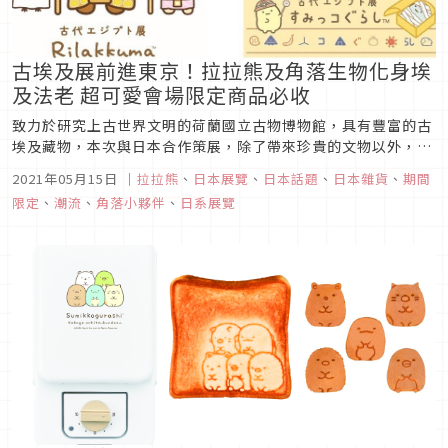
古埃及展前進東京！拉拉熊及角落生物化身埃
及法老 超可愛會場限定商品必收
致力於研究上古世界文明的荷蘭國立古物博物館，具有豐富的古
埃及藏物，本次與日本合作策展，除了帶來珍貴的文物以外，也
透過這次來日本展出的機會，將館內近兩世紀以來的研究成果向
2021年05月15日
｜
拉拉熊
、
日本展覽
、
日本話題
、
日本雜貨
、
期間
全世界展示。東京展出期間自2021年4月16日起至6月27日，為
限定
、
潮流
、
角落小夥伴
、
日系展覽
了歡迎這些遠道而來的上古貴賓，拉拉熊及角落生物也換上埃及
風服飾，在展...