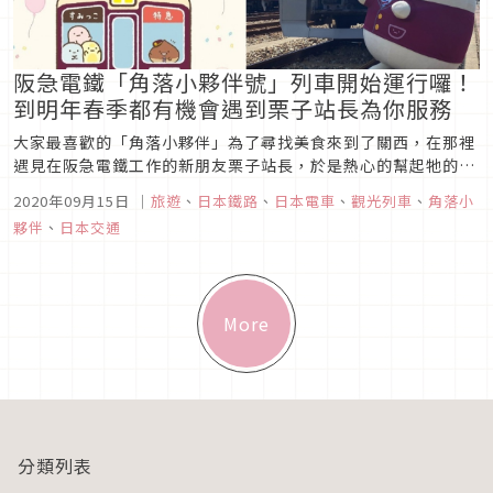
阪急電鐵「角落小夥伴號」列車開始運行囉！
到明年春季都有機會遇到栗子站長為你服務
大家最喜歡的「角落小夥伴」為了尋找美食來到了關西，在那裡
遇見在阪急電鐵工作的新朋友栗子站長，於是熱心的幫起牠的
忙，而站長也介紹許多好吃又好玩的地方給小夥伴們。所以從
2020年09月15日
｜
旅遊
、
日本鐵路
、
日本電車
、
觀光列車
、
角落小
2020年9月1日～2021年3月31日期間都可以看見超可愛的阪急
夥伴
、
日本交通
電鐵「角落小夥伴號」在關西運行的身影，沿線還有許多小活
動、週邊和主題美...
More
分類列表