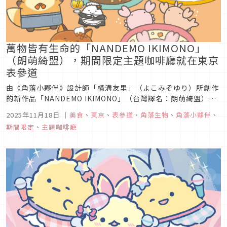
萬物皆有生命的「NANDEMO IKIMONO」
（朗萌綺盟），期間限定主題咖啡廳就在東京
表參道
由《角落小夥伴》設計師「橫溝友里」（よこみぞゆり）所創作
的新作品「NANDEMO IKIMONO」（台灣譯名：朗萌綺盟），
以「萬物皆有生命」的世界觀打造出一個個充滿特色又可愛的生
2025年11月18日
｜
美食
、
東京
、
表參道
、
角落生物
、
角落小夥伴
、
物，如果你也是這部作品的粉絲，可千萬別錯過近期在東京表參
期間限定
、
主題咖啡廳
道開設的主題咖啡廳「なんでもいきもの ～Cafe Nanmono
～...