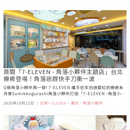
阪急電車的角落小夥伴號從...
首間「7-ELEVEN - 角落小夥伴主題店」台北
療癒登場！角落迷趕快手刀衝一波
Q萌角落小夥伴再一發! 7-ELEVEN 攜手近年迅速竄紅的療癒系
肖像Sumikkogurashi角落小夥伴打造「7-ELEVEN -角落小夥
伴主題店」並於10月16日暖萌開幕。店鋪主題設計由日本San-
2020年10月15日
｜
台灣7-ELEVEN
、
潮流
、
角落小夥伴
X特別繪製，專屬於7-ELEVEN獨家使用的烘焙主題廚師造型
圖，並大量使用角落小夥伴的粉嫩色系，...