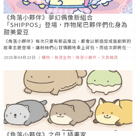
《角落小夥伴》夢幻偶像新組合
「SHIPPOS」登場，炸物尾巴夥伴們化身為
甜美愛豆
《角落小夥伴》每次只要有新品推出，都會以新造型或是創新的
故事主題登場，讓粉絲們心甘情願地奉上荷包。而這次即將在四
月下旬～五月上市的新品，是以「炸蝦尾巴」、「炸蝦天婦羅尾
2025年04月23日
｜
購物
、
角落生物
、
角落小夥伴
、
文具雜貨
巴」以及「炸竹莢魚尾巴」這三位角色為主角，就讓我們一起來
看看這次發售的新商品以及背後的小故事吧！
《角落小夥伴》之母！插畫家