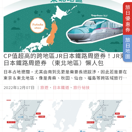
旅日優惠券
旅日地圖
CP值超高的跨地區JR日本鐵路周遊券！JR東
日本鐵路周遊券 （東北地區）懶人包
日本占地遼闊，尤其由南到北更是需要長途跋涉，因此若是要在
東京＆東北地區，像是青森、秋田、仙台、福島等跨區域旅行的
話，許多人都會選擇購買JR東日本鐵路周遊券（東北地區）搭配
2022年12月07日
｜
旅遊
、
日本鐵道
、
旅行祕技
使用，來減少跨區域的交通開支與規劃難度，現在就來一起來看
看JR東日本鐵路周遊券（東北地區）要怎麼購買和使用吧！