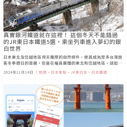
真實銀河鐵道就在這裡！ 這個冬天不能錯過
的JR東日本鐵道5選，乘坐列車進入夢幻的銀
白世界
日本東北及信越地區得天獨厚的自然條件，使其成為眾多台灣旅
客冬季遊日的首選。但是在幅員廣闊的東北和信越地區，該如何
安排旅程最方便呢？搭乘鐵道無疑是個最佳選擇，旅客可以用最
2024年11月14日
｜
旅遊
、
日本景點
、
JR東日本
、
日本鐵道
悠閒的步調，欣賞最震撼人心的雪地景致。JR東日本這次嚴選了
5條絕美雪景鐵道，今年冬天想前來日本賞雪的旅客們快收藏起
來！此外，使用「J...