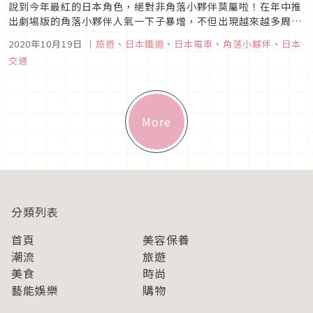
說到今年最紅的日本角色，絕對非角落小夥伴莫屬啦！在年中推
出劇場版的角落小夥伴人氣一下子暴增，不但出現越來越多周
邊，也搶著和品牌、超商聯名合作，推出一波又一波的限定商
2020年10月19日
｜
旅遊
、
日本鐵道
、
日本電車
、
角落小夥伴
、
日本
品。而九月時日本阪急電車也和角落小夥伴合作專屬列車，持續
交通
不斷推出新周邊與活動啦！日本阪急電車×角落小夥伴這次日本
阪急電車的角落小夥伴號從...
More
分類列表
首頁
美容保養
潮流
旅遊
美食
時尚
藝能娛樂
購物