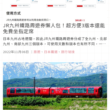
JR九州鐵路周遊券懶人包！超方便3版本還能
免費坐指定席
日本九州占地遼闊，因此JR九州鐵路周遊券分成了全九州、北部
九州、南部九州三個版本，可使用天數和版本也有所不同，一起
來看看吧！
2022年11月06日
｜
旅遊
、
日本鐵道
、
旅行祕技