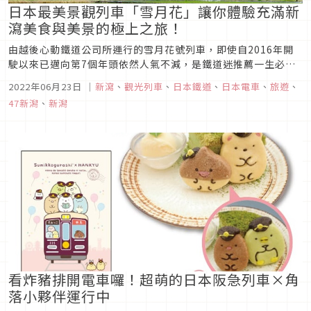
日本最美景觀列車「雪月花」讓你體驗充滿新
瀉美食與美景的極上之旅！
由越後心動鐵道公司所運行的雪月花號列車，即使自2016年開
駛以來已邁向第7個年頭依然人氣不減，是鐵道迷推薦一生必搭
的列車之一！雪月花號列車擁有日本所有列車中最大的窗戶，能
2022年06月23日
｜
新瀉
、
觀光列車
、
日本鐵道
、
日本電車
、
旅遊
、
透過其欣賞山與海的美景，因此有日本最美景觀列車的稱號。搭
47新潟
、
新潟
乘雪月花號列車不僅能欣賞美麗的風景之外，還能享用使用新潟
當地食材所製作的珍...
看炸豬排開電車囉！超萌的日本阪急列車×角
落小夥伴運行中