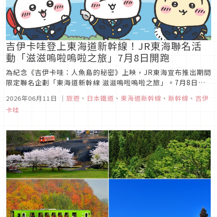
吉伊卡哇登上東海道新幹線！JR東海聯名活
動「滋滋嗚啦嗚啦之旅」7月8日開跑
為紀念《吉伊卡哇：人魚島的秘密》上映，JR東海宣布推出期間
限定聯名企劃「東海道新幹線 滋滋嗚啦嗚啦之旅」。7月8日至
10月31日期間，寶寶們穿上新幹線職員制服，帶你展開一場充
2026年06月11日
｜
旅遊
、
日本鐵道
、
東海道新幹線
、
新幹線
、
吉伊
滿期待的新幹線之旅！
卡哇