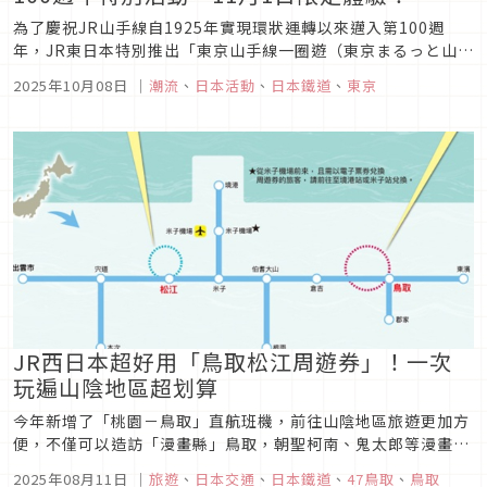
為了慶祝JR山手線自1925年實現環狀運轉以來邁入第100週
年，JR東日本特別推出「東京山手線一圈遊（東京まるっと山手
線）」紀念活動。本次將以包車形式運行山手線，帶領乘客完整
2025年10月08日
｜
潮流
、
日本活動
、
日本鐵道
、
東京
環繞東京一周，並由現役乘務員與車站員工親自導覽，一同重溫
山手線百年歷史的軌跡與魅力。 除了特別設計的紀念列車與限定
商品，...
JR西日本超好用「鳥取松江周遊券」！一次
玩遍山陰地區超划算
今年新增了「桃園－鳥取」直航班機，前往山陰地區旅遊更加方
便，不僅可以造訪「漫畫縣」鳥取，朝聖柯南、鬼太郎等漫畫故
鄉，如果時間多一點的話，更可以安排島根的松江、出雲地區一
2025年08月11日
｜
旅遊
、
日本交通
、
日本鐵道
、
47鳥取
、
鳥取