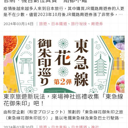
疫情後越來越多人來到日本旅行，其中購買JR鐵路周遊券的人更
是不在少數，儘管2023年10月後JR鐵路周遊券漲了非常多，畢
竟一券在手可以無限搭乘JR路線和新幹線真的很方便，而除了透
2024年03月14日
｜
旅遊
、
日本鐵道
、
旅行祕技
、
周遊券
過旅行社代買之外，其實JR東日本也有線上官網可以訂購，無論
是購票或是劃位都非常簡單，這篇就稍微來跟大家介紹一下基本
的使用方...
東京旅遊新玩法，來場神社巡禮收集「東急線
花御朱印」吧！
由和空企劃（和空プロジェクト）策劃的「東急線花御朱印之旅
（東急線花御朱印巡り）」是以地鐵東急線及東急巴士行駛路線
上的寺廟及神社為主要活動對象，可以在搭乘地鐵或巴士到各寺
2024年02月20日
｜
旅遊
、
日本景點
、
日本鐵道
、
神社