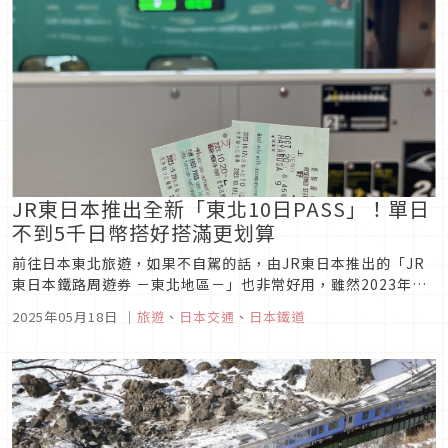
JR東日本推出全新「東北10日PASS」！單日
不到5千日幣搭好搭滿更划算
前往日本東北旅遊，如果不自駕的話，由JR東日本推出的「JR
東日本鐵路周遊券 －東北地區－」也非常好用，雖然2023年後
價格漲價為30,000日幣，但如果善於規劃使用的話，還是很划
2025年05月18日
｜
旅遊
、
日本交通
、
日本鐵道
算！而就在今年，JR東日本再度推出全新的「10日版」，讓你
可以在日本東北玩好玩滿！