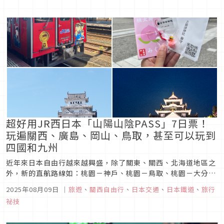
起玩，推薦大家這張JR西日本推出的「鳥取松江周遊券」，不僅
超好用又便宜！
超好用JR西日本「山陽山陰PASS」7日票！
玩遍關西、廣島、岡山、鳥取，甚至可以玩到
四國和九州
近年來日本自由行越來越興盛，除了關東、關西、北海道地區之
外，新的直航路線如：桃園－神戶、桃園－鳥取、桃園－大分等
航線，也帶動了山陽山陰、九州地區的觀光，這篇就來介紹由JR
2025年08月09日
｜
旅遊
、
關西自由行
、
日本交通
、
日本鐵道
、
旅行
西日本推出的「山陽&山陰地區鐵路周遊券」，讓你可以一票在
祕技
手玩遍關西、神戶、廣島、岡山、米子、鳥取、島根地區，甚至
是九州和四國！