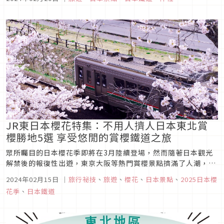
廟及神社參拜的同時，收集專為活動設計的特殊樣式花御朱印。
第一彈推出時受到許多好評與回響，於是推出了第二彈，共有高
達 59 間寺廟神社...
JR東日本櫻花特集：不用人擠人日本東北賞
櫻勝地5選 享受悠閒的賞櫻鐵道之旅
眾所矚目的日本櫻花季即將在3月陸續登場，然而隨著日本觀光
解禁後的報復性出遊，東京大阪等熱門賞櫻景點擠滿了人潮，想
要悠閒賞櫻似乎已難以實現。今年不如就將目光轉向擁有許多賞
2024年02月15日
｜
旅行祕技
、
旅遊
、
櫻花
、
日本景點
、
2025日本櫻
櫻勝地的日本東北，不但有與熱門景點相比毫不遜色的櫻花美
花季
、
日本鐵道
景，也不需忍受擁擠人潮，是想要悠閒賞櫻的首選。 這次JR東
日本嚴選出了5...