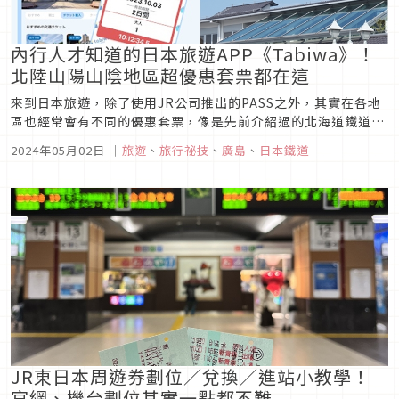
內行人才知道的日本旅遊APP《Tabiwa》！
北陸山陽山陰地區超優惠套票都在這
來到日本旅遊，除了使用JR公司推出的PASS之外，其實在各地
區也經常會有不同的優惠套票，像是先前介紹過的北海道鐵道來
回優惠票、箱根富士地區優惠票等等，這次則是要來介紹比較少
2024年05月02日
｜
旅遊
、
旅行祕技
、
廣島
、
日本鐵道
外國人知道的日本旅遊APP《Tabiwa》，北陸山陽山陰地區超
優惠套票都在這！
JR東日本周遊券劃位／兌換／進站小教學！
官網、機台劃位其實一點都不難