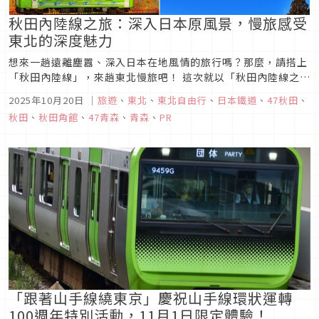
秋田內陸線之旅：深入日本原風景，慢旅感受
東北的深度魅力
想來一趟遠離塵囂、深入日本在地風情的旅行嗎？那麼，請搭上
「秋田內陸線」，來趟東北慢旅吧！ 這次就以「秋田內陸線之
旅」為主題，從南端的角館出發，搭乘被暱稱為「微笑鐵道」的
2025年10月20日
｜
旅遊
、
東北
、
東北自由行
、
日本鐵道
、
47秋田
、
秋田內陸線一路北上至鷹巣，再轉乘 JR 奧羽本線前往青森，沿
秋田
、
秋田角館
、
47青森
、
青森
、
PR
途串聯沿線車站周邊的精彩景點。
「跟著山手線繞東京」慶祝山手線環狀運轉
100週年特別活動，11月1日限定體驗！