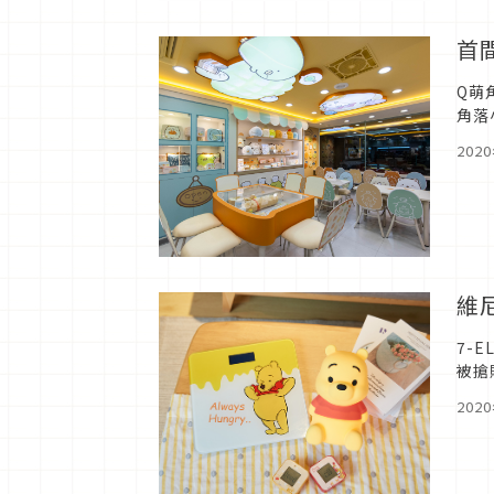
首
Q萌
角落
主題
202
維
7-
被搶
品集
202