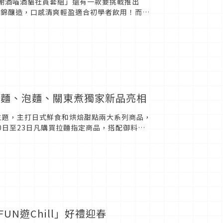
感謝酒喵酒貓社員套組」還有一款要挑戰推出
%山田錦釀造，口感清爽輕盈適合初學者飲用！而自
意的「祝你變...
名拉麵、泡麵、關東煮獨家新品亮相
季」主題，主打日式鮮食和烘焙甜點兩大系列商品，
0日至23日凡購買拉麵指定商品，搭配御料小
本味！
N遊Chill」好禮迎春