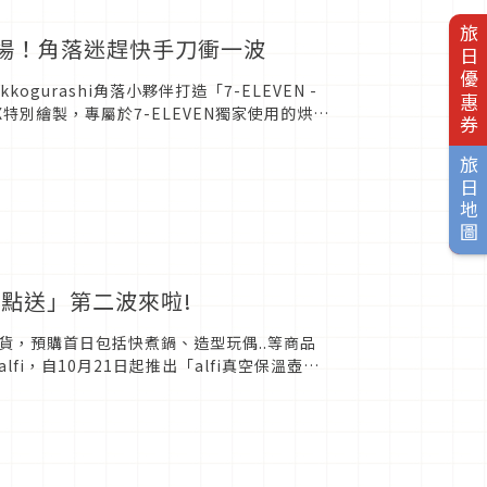
旅日優惠券
癒登場！角落迷趕快手刀衝一波
ogurashi角落小夥伴打造「7-ELEVEN -
特別繪製，專屬於7-ELEVEN獨家使用的烘焙
旅日地圖
集點送」第二波來啦!
掃貨，預購首日包括快煮鍋、造型玩偶..等商品
fi，自10月21日起推出「alfi真空保溫壺精