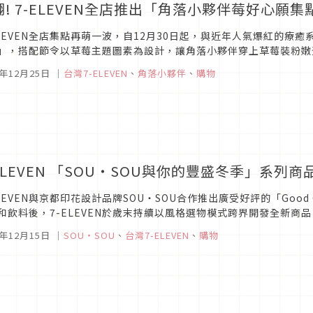
翻! 7-ELEVEN全店推出「角落小夥伴莓好心願集
ELEVEN全店集點再萌一波，自12月30日起，與近年人氣爆紅的
」，搭配節令以草莓主題圖素為設計，讓角落小夥伴穿上草莓裝粉嫩
、多功能桌燈、雙層收納櫃..等20幾款居家、辦公實用商品，讓角落小
0年12月25日
｜
台灣7-ELEVEN
、
角落小夥伴
、
購物
-ELEVEN 「SOU・SOU與你的豐盛冬季」系列
ELEVEN與京都印花設計品牌SOU・SOU合作推出廣受好評的「Good
和飲料後，7-ELEVEN於歲末持續以風格選物模式跨界開發全新商品
冬日增添質感與品味，本週OPEN POINT APP會員專...
0年12月15日
｜
SOU・SOU
、
台灣7-ELEVEN
、
購物