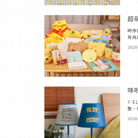
超
時序
有為
今年
202
哆
7-
墊、
用的
202