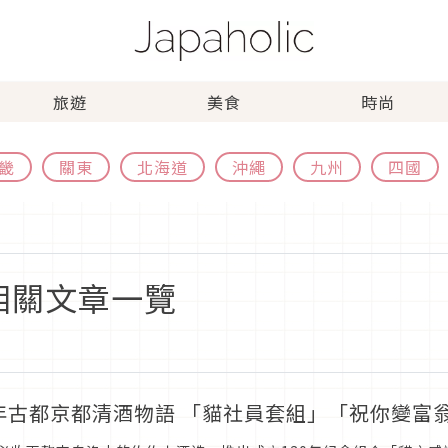
旅遊
美食
時尚
畿
關東
北海道
沖繩
九州
四國
」相關文章一覽
年古都京都清酒物語 「貓社員套組」「祝你變富