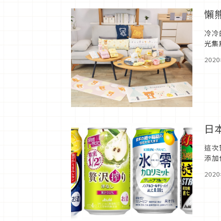
懶
冷冷
光集
動給
202
日
這次
添加
另外
202