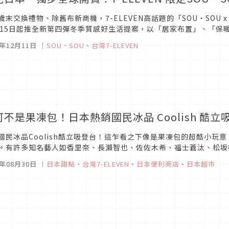
歲末交換禮物、除舊布新商機，7-ELEVEN高話題的「SOU・SOU x 
月15日起推全新第四彈冬季質感好生活提案，以「居家布置」、「保
題，採用超過30款全新與經典花色開發限定新品，全系列獨步全球...
1年12月11日
｜
SOU・SOU
、
台灣7-ELEVEN
可不是果凍包！日本熱銷國民冰品 Coolish 酷
國民冰品Coolish酷立吸登台！這乍看之下像是果凍包的超酷小玩
。有許多知名藝人如香里奈、長瀨智也、佐佐木希、福士蒼汰、松坂
可以買到最經典的香草口味以及最適合夏天的可爾必思口味囉！
1年08月30日
｜
日本甜點
、
台灣7-ELEVEN
、
日本便利商店
、
日本超市