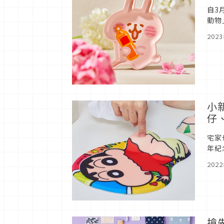
自3
動物
組，
202
小
仔
宅家
年紀
用抱
202
搶