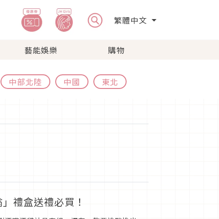
繁體中文
藝能娛樂
購物
中部北陸
中國
東北
翁」禮盒送禮必買！