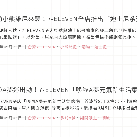
萌小熊維尼來襲！7-ELEVEN全店推出「迪士尼
即將入秋，7-ELEVEN全店集點與迪士尼最慵懶的經典角色小熊維
尼集點送」，以外出、居家兩大療癒商機，推出包括不鏽鋼餐具組、陶瓷分
秋天妝點更多幸福感！此外，全店集點活動電子點數新功能上線，10月7
0年09月29日
｜
台灣7-ELEVEN
、
小熊維尼
、
購物
、
迪士尼
啦A夢迷出動！7-ELEVEN「哆啦A夢元氣新生
ELEVEN全店「哆啦A夢元氣新生活集點送」首波於8月底推出，引
復古鬧鐘、單人雙面薄被..等商品被秒殺。緊接著9月9日立即推出
「A4資料夾」、外出必備的「變色大直傘」以及居家超療癒的「造型檯
0年09月04日
｜
台灣7-ELEVEN
、
多啦A夢
、
期間限定
、
潮流