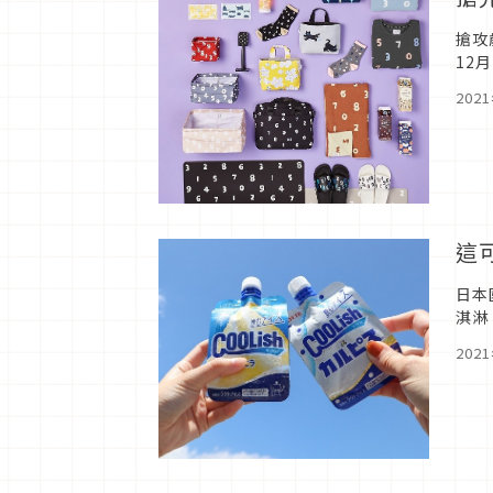
搶攻
12
活主
202
這
日本
淇淋
灣也
202