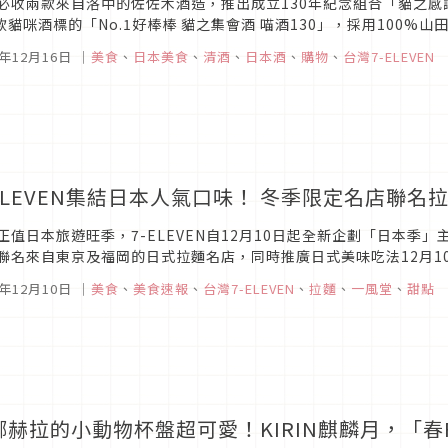
必收兩款來自洛中的佐佐木酒造，推出成立130年紀念組合「貓之
0款貓咪酒標的「No.1好棒棒 貓之集會酒 喵酒130」，採用100
以水陸交通樞紐而蓬勃發展的伏見「北川本家」，首推讓你送出圓滿心
5年12月16日
｜
美食
、
日本美食
、
清酒
、
日本酒
、
購物
、
台灣7-ELEVEN
-ELEVEN集結日本人氣口味！ 冬季限定名店聯
正值日本旅遊旺季，7-ELEVEN自12月10日起全新企劃「日本
聯名來自東京及福岡的日式拉麵名店，同時推廣日式美味吃法12月1
飯、日式半熟蛋，省10元優惠，讓消費者免搭飛機就能吃到正宗日
5年12月10日
｜
美食
、
美食速報
、
台灣7-ELEVEN
、
拉麵
、
一風堂
、
甜點
娜赫拉的小動物杯盤超可愛！KIRIN麒麟月，「春FU