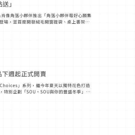
點送」
療癒系肖像角落小夥伴推出「角落小夥伴莓好心願集
登場，並首度開發絨毛開窗提袋、桌上書架收
夥伴療癒你的...
商品下週起正式開賣
 Choices」系列，繼今年夏天以獨特花色打造
，特別企劃「SOU・SOU與你的豐盛冬季」主