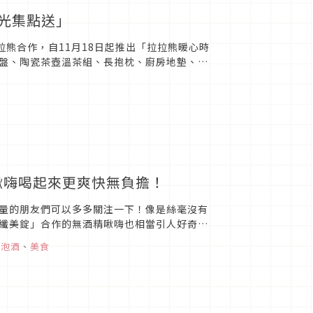
時光集點送」
拉熊合作，自11月18日起推出「拉拉熊暖心時
盤、陶瓷茶壺溫茶組、長抱枕、廚房地墊、自
冬。此外，人...
啾嗨喝起來更爽快無負擔！
量的朋友們可以多多關注一下！像是絲毫沒有
品「纖美錠」合作的無酒精啾嗨也相當引人好奇，
在台灣便利商店買得...
氣泡酒
、
美食