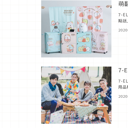
萌
7-
點送
納盒
202
7
7-
用品
題為
202