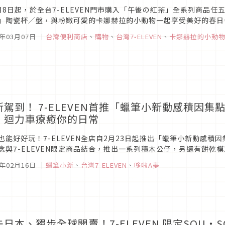
月8日起，於全台7-ELEVEN門市購入「午後の紅茶」全系列商品
」陶瓷杯／盤，與粉嫩可愛的卡娜赫拉的小動物一起享受美好的春日午
不僅可享85折優惠，更可輕鬆加價購入扶手露營椅或輕巧手提箱，這個
3年03月07日
｜
台灣便利商店
、
購物
、
台灣7-ELEVEN
、
卡娜赫拉的小動
新駕到！ 7-ELEVEN首推「蠟筆小新動感積因
、迴力車療癒你的日常
也能好好玩！7-ELEVEN全店自2月23日起推出「蠟筆小新動感積
念與7-ELEVEN限定商品結合，推出一系列積木公仔，另還有餅乾
枕…等高達25款周邊，陪伴粉絲度過療癒的宅家及辦公時光。...
2年02月16日
｜
蠟筆小新
、
台灣7-ELEVEN
、
哆啦A夢
先日本、獨步全球開賣！7-ELEVEN 限定SOU