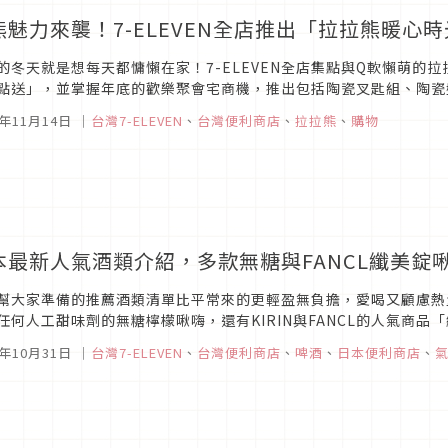
熊魅力來襲！7-ELEVEN全店推出「拉拉熊暖心
的冬天就是想每天都慵懶在家！7-ELEVEN全店集點與Q軟懶萌的拉
點送」，並掌握年底的歡樂聚會宅商機，推出包括陶瓷叉匙組、陶瓷
皂機、多功能三明治料理機..等高達近30款周邊，讓拉拉熊陪伴暖暖過
0年11月14日
｜
台灣7-ELEVEN
、
台灣便利商店
、
拉拉熊
、
購物
本最新人氣酒類介紹，多款無糖與FANCL纖美錠
幫大家準備的推薦酒類清單比平常來的更輕盈無負擔，愛喝又顧慮熱
任何人工甜味劑的無糖檸檬啾嗨，還有KIRIN與FANCL的人氣商
也有洋梨、白桃這類多汁誘人的水果口味，記得要看到文末才會知道現
0年10月31日
｜
台灣7-ELEVEN
、
台灣便利商店
、
啤酒
、
日本便利商店
、