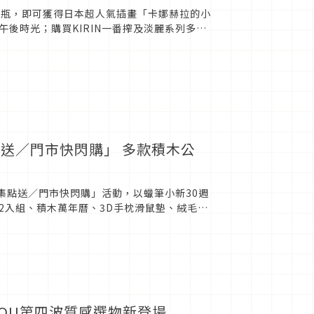
任五瓶，即可獲得日本超人氣插畫「卡娜赫拉的小
後時光；購買KIRIN一番搾及淡麗系列多入
，這個春天，...
物
集點送／門市快閃購」 多款積木公
因集點送／門市快閃購」活動，以蠟筆小新30週
模2入組、積木萬年曆、3D手枕滑鼠墊、絨毛兩
・SOU第四波質感選物新登場