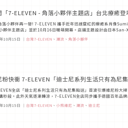
間「7-ELEVEN - 角落小夥伴主題店」台北療
角落小夥伴再一發! 7-ELEVEN 攜手近年迅速竄紅的療癒系肖像Sumikk
小夥伴主題店」並於10月16日暖萌開幕。店鋪主題設計由日本San-X
廚師造型圖，並大量使用角落小夥伴的粉嫩色系，...
0年10月15日
｜
台灣7-ELEVEN
、
潮流
、
角落小夥伴
尼粉快衝 7-ELEVEN「迪士尼系列生活只有為尼
ELEVEN全店「迪士尼系列生活只有為尼集點送」首波引爆維尼粉大
購秒殺。此外天氣逐漸轉涼，7-ELEVEN全店同步攜手德國百年品牌al
點送」以及「OPEN！12星座不銹鋼隔熱杯」，實用商品送禮自用...
0年10月15日
｜
台灣7-ELEVEN
、
小熊維尼
、
潮流
、
迪士尼