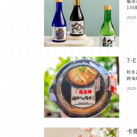
貓派
13
古就
202
7
秋冬
跨海
館白
202
卡