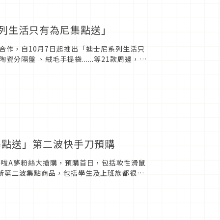
系列生活只有為尼集點送」
尼合作，自10月7日起推出「迪士尼系列生活只
隔盤 、絨毛手提袋......等21款周邊，讓
日...
活集點送」第二波快手刀預購
爆哆啦A夢粉絲大搶購，預購首日，包括軟性滑鼠
全新第二波集點商品，包括學生及上班族都很實
燈」跟「門簾...