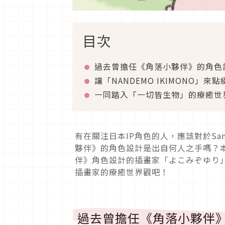
目次
過去曾擔任《角落小夥伴》的角色
讓「NANDEMO IKIMONO」
一同踏入「一切皆生物」的療癒世
有在關注日本IP角色的人，應該對於S
夥伴》的角色設計是出自何人之手嗎？本
伴》角色設計的插畫家「よこみぞゆり
插畫家的療癒世界觀吧！
過去曾擔任《角落小夥伴