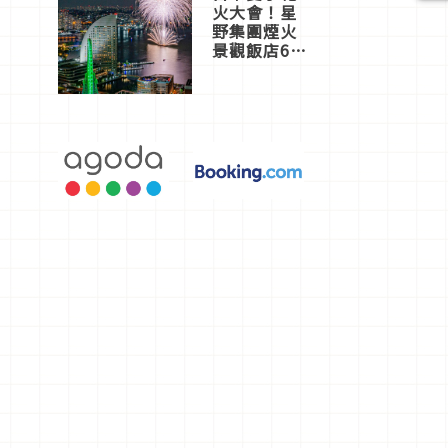
火大會！星
野集團煙火
景觀飯店6
選，讓你不
用人擠人悠
閒欣賞