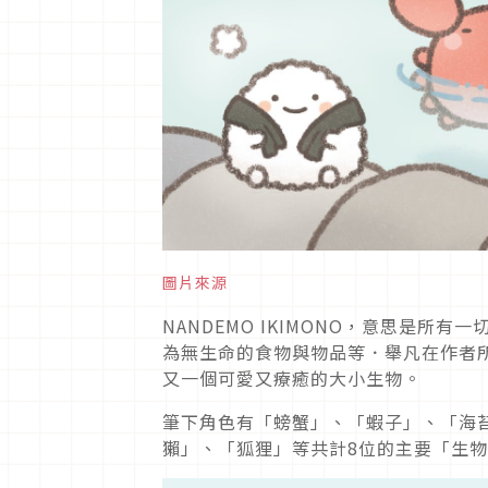
圖片來源
NANDEMO IKIMONO，意思是
為無生命的食物與物品等．舉凡在作者
又一個可愛又療癒的大小生物。
筆下角色有「螃蟹」、「蝦子」、「海
獺」、「狐狸」等共計8位的主要「生