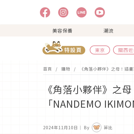
美容保養
潮流
東京
關西近
首頁
購物
《角落小夥伴》之母！插畫家「
《角落小夥伴》之母！
「NANDEMO IK
2024年11月10日
｜ By
菲比