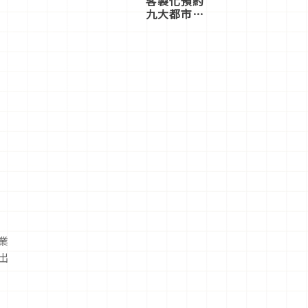
客製化預約
九大都市餐
廳，打造專
屬美食體
驗！
業
出