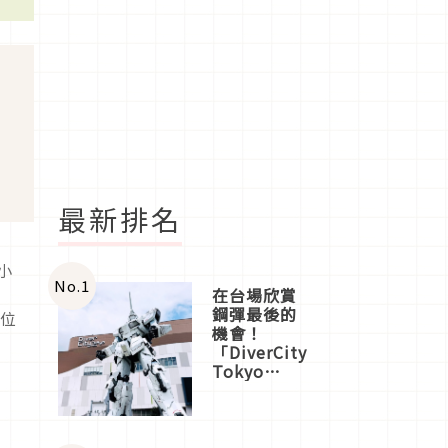
最新排名
小
No.
1
在台場欣賞
鋼彈最後的
這位
機會！
「DiverCity
Tokyo
Plaza」搭
船、購物、
美食及夜
景，一次全