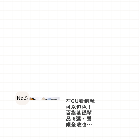
No.
5
在GU看到就
可以包色！
百搭基礎單
品 6選，閉
眼全收也不
心疼