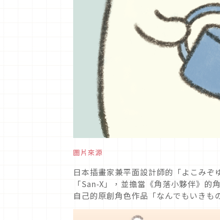
圖片來源
日本插畫家兼平面設計師的「よこみぞゆり
「San-X」，並擔當《角落小夥伴》的
自己的原創角色作品「なんでもいきもの」（