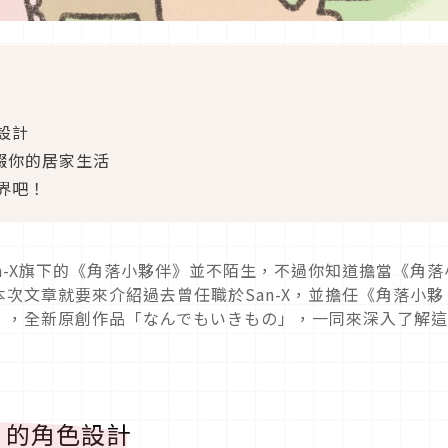
設計
來點綴你的居家生活
界吧！
an-X旗下的《角落小夥伴》並不陌生，不過你知道擔當《角落
次文章就要來介紹過去曾任職於San-X，並擔任《角落小夥
」，全新原創作品「なんでもいきもの」，一同來深入了解
》的角色設計