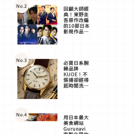
體驗
No.
2
回顧大師經
典！東野圭
吾原作改編
的10部日本
影視作品推
薦
No.
3
必買日系腕
錶品牌
KUOE！不
張揚卻經得
起時間洗鍊
的經典之作
五選
No.
4
用日本最大
美食網站
Gurunavi