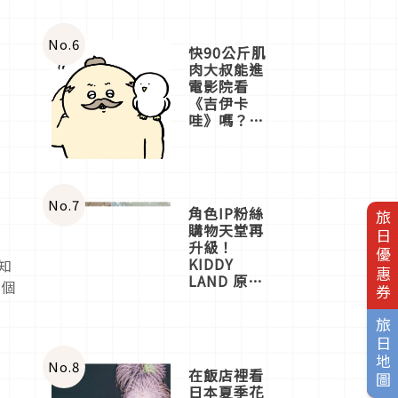
No.
6
快90公斤肌
肉大叔能進
電影院看
《吉伊卡
哇》嗎？日
本重金屬樂
團「打首」
會長與
nagano老師
一同給出了
No.
7
角色IP粉絲
旅日優惠券
答案
購物天堂再
升級！
KIDDY
知
LAND 原宿
一個
店吉伊卡哇
迎客，新開
旅日地圖
幕
OMOKADO
店3分即達
No.
8
在飯店裡看
日本夏季花