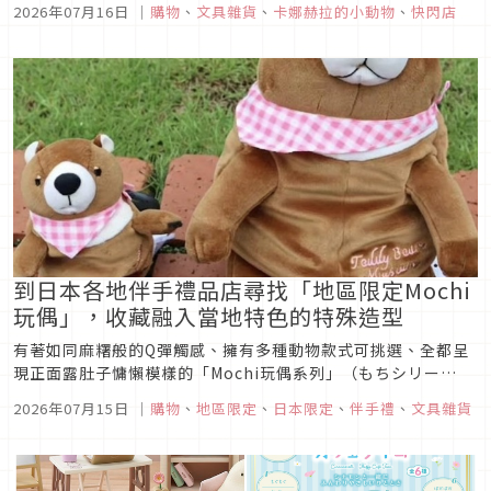
2026年07月16日
｜
購物
、
文具雜貨
、
卡娜赫拉的小動物
、
快閃店
療癒日常！現場打造五大拍照打卡點，先來加入小動物們的「午
茶小憩」享受悠閒時光，再與小小兔及喵喵喵咪們一同參加熱鬧
的「星夜同樂會...
到日本各地伴手禮品店尋找「地區限定Mochi
玩偶」，收藏融入當地特色的特殊造型
有著如同麻糬般的Q彈觸感、擁有多種動物款式可挑選、全都呈
現正面露肚子慵懶模樣的「Mochi玩偶系列」（もちシリー
ズ），相信不少人都有看過這系列玩偶，不過你知道嗎？Mochi
2026年07月15日
｜
購物
、
地區限定
、
日本限定
、
伴手禮
、
文具雜貨
玩偶系列除了一般的常態性販售款式之外，竟也有推出只有在日
本特定地區才能買到的地區限定Mochi玩偶系列（ご当地もちシ
リーズ），就...