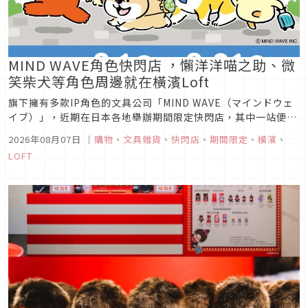
MIND WAVE角色快閃店 ，懶洋洋喵之助、微
笑柴犬等角色周邊就在橫濱Loft
旗下擁有多款IP角色的文具公司「MIND WAVE（マインドウェ
イブ）」，近期在日本各地舉辦期間限定快閃店，其中一站便是
在橫濱Loft登場，現場將販售「懶洋洋喵之助（ごろごろにゃん
2026年08月07日
｜
購物
、
文具雜貨
、
快閃店
、
期間限定
、
橫濱
、
すけ）」、「SHIBANBAN微笑柴犬（しばんばん）」、
LOFT
「PIYOKOMAME豆豆小雞（ぴよこ豆）」這三大主力IP的角...