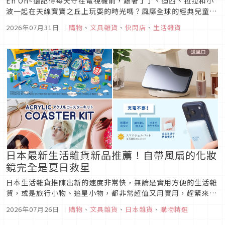
Eh Oh~還記得每天守在電視機前，跟著丁丁、迪西、拉拉和小
波一起在天線寶寶之丘上玩耍的時光嗎？風靡全球的經典兒童節
目《天線寶寶》7月30日-9月5日首度在台灣開設快閃店，快到
2026年07月31日
｜
購物
、
文具雜貨
、
快閃店
、
生活雜貨
京站時尚廣場1F大門口找回童心吧！快閃店打造四大主角立牌排
排站的「天線寶寶說你好！」在門口歡迎粉絲們，還有彷彿走進
劇情中的「...
日本最新生活雜貨新品推薦！自帶風扇的化妝
鏡完全是夏日救星
日本生活雜貨推陳出新的速度非常快，無論是實用方便的生活雜
貨，或是旅行小物、追星小物，都非常超值又用實用，趕緊來看
看在炎炎夏日的7月裡，有哪些必買的雜貨小物！
2026年07月26日
｜
購物
、
文具雜貨
、
日本雜貨
、
購物精選