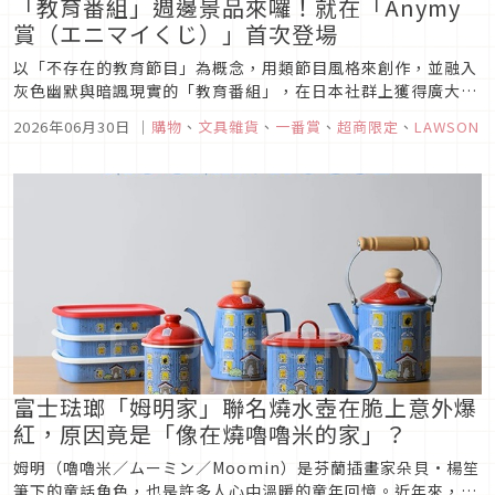
「教育番組」週邊景品來囉！就在「Anymy
賞（エニマイくじ）」首次登場
以「不存在的教育節目」為概念，用類節目風格來創作，並融入
灰色幽默與暗諷現實的「教育番組」，在日本社群上獲得廣大的
迴響，而這個作品近幾年也相當活躍，不僅有線下快閃咖啡廳，
2026年06月30日
｜
購物
、
文具雜貨
、
一番賞
、
超商限定
、
LAWSON
近期還與「Anymy賞（エニマイくじ）」首次推出了一系列抽
籤景品，對於粉絲來說，這可是入手「教育番組」週邊的大好機
會。
富士琺瑯「姆明家」聯名燒水壺在脆上意外爆
紅，原因竟是「像在燒嚕嚕米的家」？
姆明（嚕嚕米／ムーミン／Moomin）是芬蘭插畫家朵貝·楊笙
筆下的童話角色，也是許多人心中溫暖的童年回憶。近年來，姆