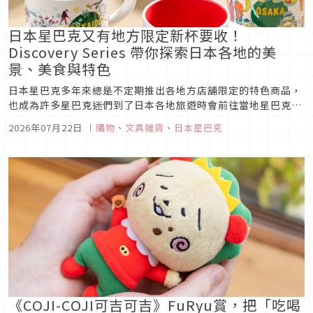
日本星巴克又有地方限定新杯要收！
Discovery Series 帶你探索日本各地的美
景、美食與特色
日本星巴克多年來總是不定期推出各地方店舖限定的特色商品，
也成為許多星巴克迷們到了日本各地旅遊時會前往當地星巴克購
買的特色伴手禮或紀念品。這次將在 2026 年 7 月 22 日開始販
2026年07月22日
｜
購物
、
文具雜貨
、
日本星巴克
售的全新一波「Discovery Series」商品含括了隨身瓶、馬克
杯、購物袋及徽章，全都採用了最新的設計。不僅針對...
《COJI-COJI可吉可吉》FuRyu賞，把「吃喝