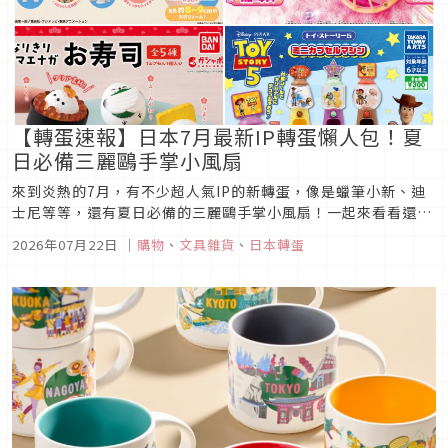
【轉蛋速報】日本7月最新IP轉蛋懶人包！夏
日必備三麗鷗手掌小風扇
來到炎熱的7月，有不少超人氣IP的新轉蛋，像是蠟筆小新、迪
士尼等等，還有夏日必備的三麗鷗手掌小風扇！一起來看看還有
哪些新轉蛋，讓可愛的IP角色們陪你一起迎接盛夏的到來吧！
2026年07月22日
｜
購物
、
文具雜貨
、
日本轉蛋