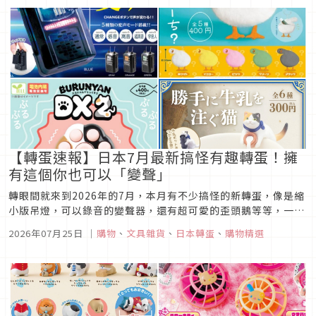
【轉蛋速報】日本7月最新搞怪有趣轉蛋！擁
有這個你也可以「變聲」
轉眼間就來到2026年的7月，本月有不少搞怪的新轉蛋，像是縮
小版吊燈，可以錄音的變聲器，還有超可愛的歪頭鵝等等，一起
來看看有哪些搞怪又有趣的轉蛋，替炎熱的夏天增添一些小樂趣
2026年07月25日
｜
購物
、
文具雜貨
、
日本轉蛋
、
購物精選
吧！