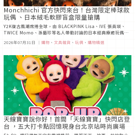
Monchhichi 官方快閃來台！台灣限定棒球款
玩偶 、日本絨毛軟膠盲盒限量搶購
Y2K復古風潮席捲全球，由 BLACKPINK Lisa、IVE 張員瑛、
TWICE Momo、孫藝珍等名人帶動討論的日本經典療癒玩偶
Monchhichi 再度掀起熱潮。歡慶逾 50 週年，首度在台舉辦
2026年07月31日
｜
購物
、
文具雜貨
、
玩偶
、
購物精選
「Monchhichi Summer Vibe in Taiwan 2026 台灣快閃
店」，將於...
天線寶寶說你好！首間「天線寶寶」快閃店登
台 ，五大打卡點回憶現身台北京站時尚廣場