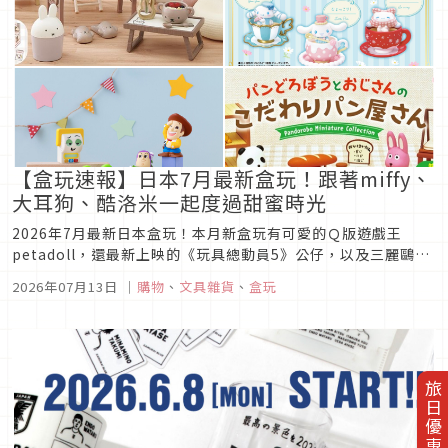
【盒玩速報】日本7月最新盒玩！跟著miffy、
大耳狗、酷洛米一起度過甜蜜時光
2026年7月最新日本盒玩！本月新盒玩有可愛的Ｑ版遊戲王
petadoll，還最新上映的《玩具總動員5》公仔，以及三麗鷗角
色等多款盒玩，現在就趕快來看看2026年7月最新日本盒玩，有
2026年07月13日
｜
購物
、
文具雜貨
、
盒玩
哪些值得入手的吧！
旅日優惠券