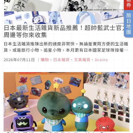
旅日地圖
日本最新生活雜貨新品推薦！超帥藍武士官方
周邊等你來收集
日本生活雜貨推陳出新的速度非常快，無論是實用方便的生活雜
貨，或是旅行小物、追星小物，本月更有日本國家足球隊授權的
藍武士周邊小物，趕緊來看看有那些必買的雜貨小物！
2026年07月11日
｜
購物
、
日本雜貨
、
文具雜貨
、
3coins