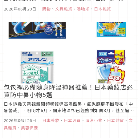
明的聯名商品不斷推陳出新，療癒的北歐風設計風格更是深受大
2026年06月29日
｜
購物
、
文具雜貨
、
嚕嚕米
、
日本雜貨
眾喜愛。 日本老字號餐廚品牌「富士琺瑯（FUJIHORO）」與
姆明攜手合作，推出多款精緻可愛的餐廚用品，其中「姆明家
(Moo...
包包裡必備隨身降溫神器推薦！日本藥妝店必
買防中暑小物5選
日本這幾天電視新聞頻頻報導高溫酷暑，氣象廳更不斷發布「中
暑警戒」。明明才6月，關東地區卻已經熱到如同8月，甚至逼近
40度高溫！剛走出飯店大門就汗流浹背，讓許多去日本旅遊的台
2026年06月26日
｜
日本藥妝
、
日本必買
、
清涼小物
、
日本雜貨
、
文
灣旅客大喊受不了。想一直躲在冷氣房，但難得去日本玩，總有
具雜貨
、
美容保養
不得不出門跑行程的時候該怎麼辦？編輯部特別為大家整理了幾
款日本藥妝店就能...